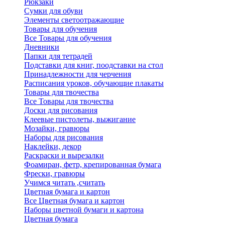
Рюкзаки
Сумки для обуви
Элементы светоотражающие
Товары для обучения
Все Товары для обучения
Дневники
Папки для тетрадей
Подставки для книг, поодставки на стол
Принадлежности для черчения
Расписания уроков, обучающие плакаты
Товары для твочества
Все Товары для твочества
Доски для рисования
Клеевые пистолеты, выжигание
Мозайки, гравюры
Наборы для рисования
Наклейки, декор
Раскраски и вырезалки
Фоамиран, фетр, крепированная бумага
Фрески, гравюры
Учимся читать ,считать
Цветная бумага и картон
Все Цветная бумага и картон
Наборы цветной бумаги и картона
Цветная бумага