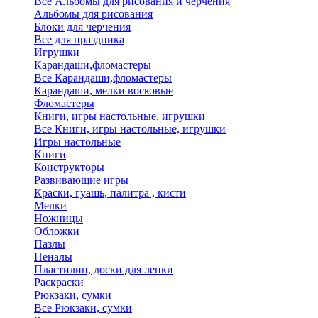
Все Альбомы для рисования и черчения
Альбомы для рисования
Блоки для черчения
Все для праздника
Игрушки
Карандаши,фломастеры
Все Карандаши,фломастеры
Карандаши, мелки восковые
Фломастеры
Книги, игры настольные, игрушки
Все Книги, игры настольные, игрушки
Игры настольные
Книги
Конструкторы
Развивающие игры
Краски, гуашь, палитра , кисти
Мелки
Ножницы
Обложки
Пазлы
Пеналы
Пластилин, доски для лепки
Раскраски
Рюкзаки, сумки
Все Рюкзаки, сумки