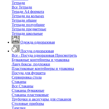
Тетради
Все Тетради
Теради А4 формата
Тетради на кольцах
Тетради общие
Тетради полуобщие
Тетради предметные
Тетради школьные
Одежда одноразовая
Посуда одноразовая
Все - Посуда одноразовая
Просмотреть
Бумажные контейнеры и упаковка
Ланч боксы, подложки
Пластиковые контейнеры и упаковка
Посуда для фуршета
Сервировка стола
Стаканы
Все Стаканы
Стаканы бумажные
Стаканы пластиковые
Трубочки и аксесуары для стаканов
Столовые приборы
Тарелки