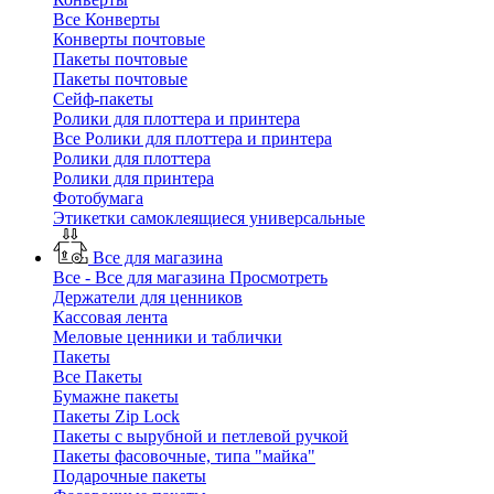
Все Конверты
Конверты почтовые
Пакеты почтовые
Пакеты почтовые
Сейф-пакеты
Ролики для плоттера и принтера
Все Ролики для плоттера и принтера
Ролики для плоттера
Ролики для принтера
Фотобумага
Этикетки самоклеящиеся универсальные
Все для магазина
Все - Все для магазина
Просмотреть
Держатели для ценников
Кассовая лента
Меловые ценники и таблички
Пакеты
Все Пакеты
Бумажне пакеты
Пакеты Zip Lock
Пакеты с вырубной и петлевой ручкой
Пакеты фасовочные, типа "майка"
Подарочные пакеты