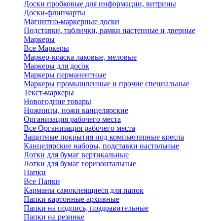
Доски пробковые для информации, витрины
Доски-флипчарты
Магнитно-маркерные доски
Подставки, таблички, рамки настенные и дверные
Маркеры
Все Маркеры
Маркер-краска лаковые, меловые
Маркеры для досок
Маркеры перманентные
Маркеры промышленные и прочие специальные
Текст-маркеры
Новогодние товары
Ножницы, ножи канцелярские
Организация рабочего места
Все Организация рабочего места
Защитные покрытия под компьютерные кресла
Канцелярские наборы, подставки настольные
Лотки для бумаг вертикальные
Лотки для бумаг горизонтальные
Папки
Все Папки
Карманы самоклеящиеся для папок
Папки картонные архивные
Папки на подпись, поздравительные
Папки на резинке