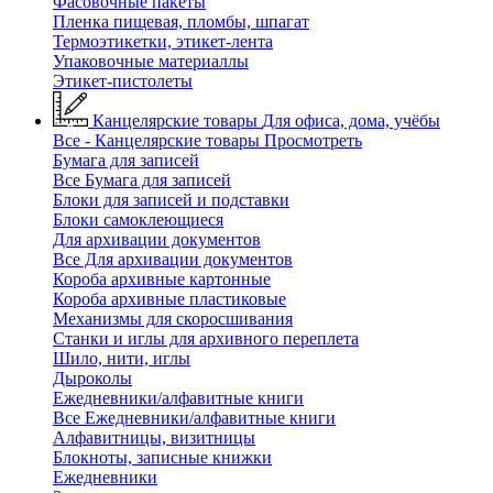
Фасовочные пакеты
Пленка пищевая, пломбы, шпагат
Термоэтикетки, этикет-лента
Упаковочные материаллы
Этикет-пистолеты
Канцелярские товары
Для офиса, дома, учёбы
Все - Канцелярские товары
Просмотреть
Бумага для записей
Все Бумага для записей
Блоки для записей и подставки
Блоки самоклеющиеся
Для архивации документов
Все Для архивации документов
Короба архивные картонные
Короба архивные пластиковые
Механизмы для скоросшивания
Станки и иглы для архивного переплета
Шило, нити, иглы
Дыроколы
Ежедневники/алфавитные книги
Все Ежедневники/алфавитные книги
Алфавитницы, визитницы
Блокноты, записные книжки
Ежедневники