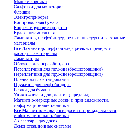
Мышки коврики
Салфетки для мониторов
Флэшки
Электроприборы
Копировальная бумага
Корректирующие средства
Краска штемпельная
Ламинатор, перфобиндер, резаки, шредеры и расходные
материалы
Все Ламинатор, перфобиндер, резаки, шредеры и
расходные материалы
Ламинаторы
Обложка для перфобиндера
Переплетчики для пружин (брошюровщики)
Переплетчики для пружин (брошюровщики)
Пленка для ламинирования
Пружины для перфобиндера
Резаки для бумаги
Уничтожители документов (шредеры)
Магнитно-маркерные доски и принадлежности,
информационные таблички
Все Магнитно-маркерные доски и принадлежности,
информационные таблички
Аксессуары для досок
Демонстрационные системы