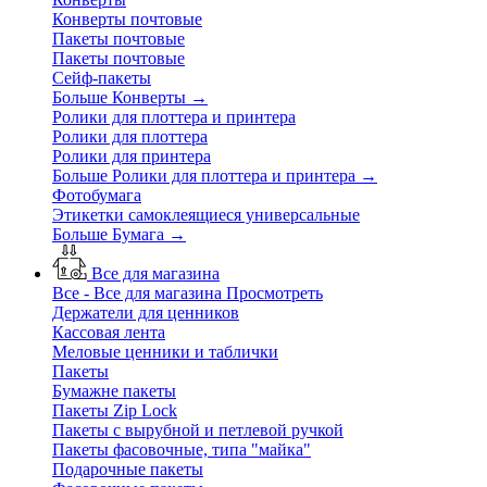
Конверты почтовые
Пакеты почтовые
Пакеты почтовые
Сейф-пакеты
Больше Конверты
→
Ролики для плоттера и принтера
Ролики для плоттера
Ролики для принтера
Больше Ролики для плоттера и принтера
→
Фотобумага
Этикетки самоклеящиеся универсальные
Больше Бумага
→
Все для магазина
Все - Все для магазина
Просмотреть
Держатели для ценников
Кассовая лента
Меловые ценники и таблички
Пакеты
Бумажне пакеты
Пакеты Zip Lock
Пакеты с вырубной и петлевой ручкой
Пакеты фасовочные, типа "майка"
Подарочные пакеты