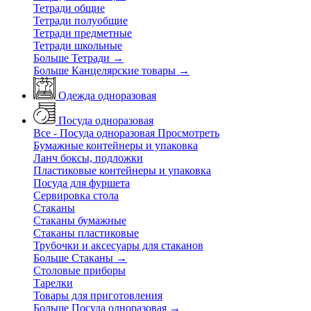
Тетради общие
Тетради полуобщие
Тетради предметные
Тетради школьные
Больше Тетради
→
Больше Канцелярские товары
→
Одежда одноразовая
Посуда одноразовая
Все - Посуда одноразовая
Просмотреть
Бумажные контейнеры и упаковка
Ланч боксы, подложки
Пластиковые контейнеры и упаковка
Посуда для фуршета
Сервировка стола
Стаканы
Стаканы бумажные
Стаканы пластиковые
Трубочки и аксесуары для стаканов
Больше Стаканы
→
Столовые приборы
Тарелки
Товары для приготовления
Больше Посуда одноразовая
→