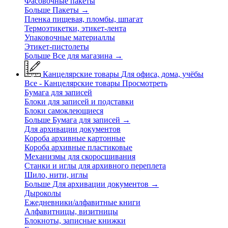
Фасовочные пакеты
Больше Пакеты
→
Пленка пищевая, пломбы, шпагат
Термоэтикетки, этикет-лента
Упаковочные материаллы
Этикет-пистолеты
Больше Все для магазина
→
Канцелярские товары
Для офиса, дома, учёбы
Все - Канцелярские товары
Просмотреть
Бумага для записей
Блоки для записей и подставки
Блоки самоклеющиеся
Больше Бумага для записей
→
Для архивации документов
Короба архивные картонные
Короба архивные пластиковые
Механизмы для скоросшивания
Станки и иглы для архивного переплета
Шило, нити, иглы
Больше Для архивации документов
→
Дыроколы
Ежедневники/алфавитные книги
Алфавитницы, визитницы
Блокноты, записные книжки