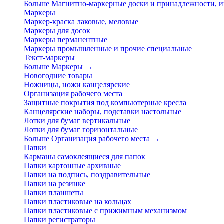
Больше Магнитно-маркерные доски и принадлежности,
Маркеры
Маркер-краска лаковые, меловые
Маркеры для досок
Маркеры перманентные
Маркеры промышленные и прочие специальные
Текст-маркеры
Больше Маркеры
→
Новогодние товары
Ножницы, ножи канцелярские
Организация рабочего места
Защитные покрытия под компьютерные кресла
Канцелярские наборы, подставки настольные
Лотки для бумаг вертикальные
Лотки для бумаг горизонтальные
Больше Организация рабочего места
→
Папки
Карманы самоклеящиеся для папок
Папки картонные архивные
Папки на подпись, поздравительные
Папки на резинке
Папки планшеты
Папки пластиковые на кольцах
Папки пластиковые с прижимным механизмом
Папки регистраторы