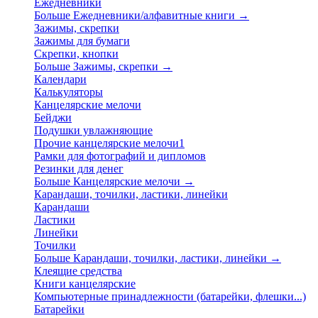
Ежедневники
Больше Ежедневники/алфавитные книги
→
Зажимы, скрепки
Зажимы для бумаги
Скрепки, кнопки
Больше Зажимы, скрепки
→
Календари
Калькуляторы
Канцелярские мелочи
Бейджи
Подушки увлажняющие
Прочие канцелярские мелочи1
Рамки для фотографий и дипломов
Резинки для денег
Больше Канцелярские мелочи
→
Карандаши, точилки, ластики, линейки
Карандаши
Ластики
Линейки
Точилки
Больше Карандаши, точилки, ластики, линейки
→
Клеящие средства
Книги канцелярские
Компьютерные принадлежности (батарейки, флешки...)
Батарейки