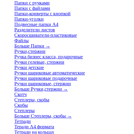
Папки с ручками
Папки с файлами
Папки-конверты с кнопкой
Папки-уголки
Подвесные папки А4
Разделители листов
Скоросшиватели-пластиковые
Файлы
Больше Папки
→
Ручки,стержни
Ручка бизнес класса, подарочные
Ручки гелевые, стержни
Ручки детские
Ручки шариковые автоматические
Ручки шариковые подарочные
Ручки шариковые, стержни
Больше Ручки,стержни
→
Скотч
Степлеры, скобы
Скобы
Степлеры
Больше Степлеры, скобы
→
Тетради
Теради А4 формата
Тетради на кольцах