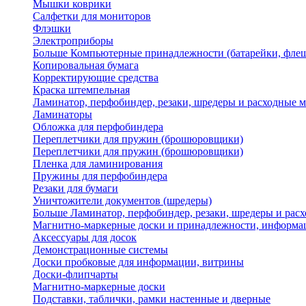
Мышки коврики
Салфетки для мониторов
Флэшки
Электроприборы
Больше Компьютерные принадлежности (батарейки, флеш
Копировальная бумага
Корректирующие средства
Краска штемпельная
Ламинатор, перфобиндер, резаки, шредеры и расходные 
Ламинаторы
Обложка для перфобиндера
Переплетчики для пружин (брошюровщики)
Переплетчики для пружин (брошюровщики)
Пленка для ламинирования
Пружины для перфобиндера
Резаки для бумаги
Уничтожители документов (шредеры)
Больше Ламинатор, перфобиндер, резаки, шредеры и рас
Магнитно-маркерные доски и принадлежности, информа
Аксессуары для досок
Демонстрационные системы
Доски пробковые для информации, витрины
Доски-флипчарты
Магнитно-маркерные доски
Подставки, таблички, рамки настенные и дверные