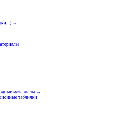
ки...)
→
материалы
ходные материалы
→
ционные таблички