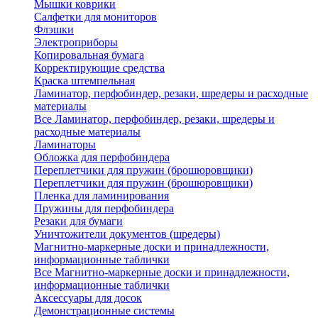
Мышки коврики
Салфетки для мониторов
Флэшки
Электроприборы
Копировальная бумага
Корректирующие средства
Краска штемпельная
Ламинатор, перфобиндер, резаки, шредеры и расходные
материалы
Все Ламинатор, перфобиндер, резаки, шредеры и
расходные материалы
Ламинаторы
Обложка для перфобиндера
Переплетчики для пружин (брошюровщики)
Переплетчики для пружин (брошюровщики)
Пленка для ламинирования
Пружины для перфобиндера
Резаки для бумаги
Уничтожители документов (шредеры)
Магнитно-маркерные доски и принадлежности,
информационные таблички
Все Магнитно-маркерные доски и принадлежности,
информационные таблички
Аксессуары для досок
Демонстрационные системы