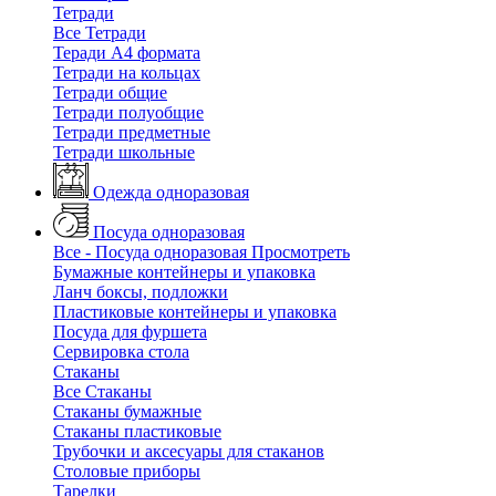
Тетради
Все Тетради
Теради А4 формата
Тетради на кольцах
Тетради общие
Тетради полуобщие
Тетради предметные
Тетради школьные
Одежда одноразовая
Посуда одноразовая
Все - Посуда одноразовая
Просмотреть
Бумажные контейнеры и упаковка
Ланч боксы, подложки
Пластиковые контейнеры и упаковка
Посуда для фуршета
Сервировка стола
Стаканы
Все Стаканы
Стаканы бумажные
Стаканы пластиковые
Трубочки и аксесуары для стаканов
Столовые приборы
Тарелки