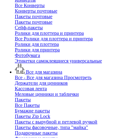
Все Конверты
Конверты почтовые
Пакеты почтовые
Пакеты почтовые
Сейф-пакеты
Ролики для плоттера и принтера
Все Ролики для плоттера и принтера
Ролики для плоттера
Ролики для принтера
Фотобумага
Этикетки самоклеящиеся универсальные
Все для магазина
Все - Все для магазина
Просмотреть
Держатели для ценников
Кассовая лента
Меловые ценники и таблички
Пакеты
Все Пакеты
Бумажне пакеты
Пакеты Zip Lock
Пакеты с вырубной и петлевой ручкой
Пакеты фасовочные, типа "майка"
Подарочные пакеты