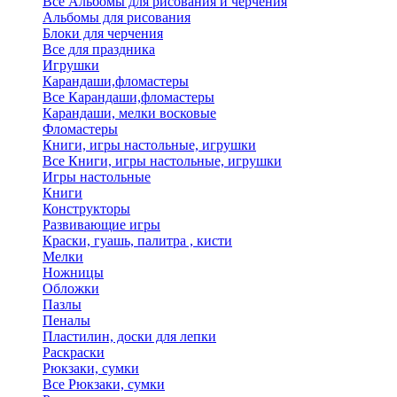
Все Альбомы для рисования и черчения
Альбомы для рисования
Блоки для черчения
Все для праздника
Игрушки
Карандаши,фломастеры
Все Карандаши,фломастеры
Карандаши, мелки восковые
Фломастеры
Книги, игры настольные, игрушки
Все Книги, игры настольные, игрушки
Игры настольные
Книги
Конструкторы
Развивающие игры
Краски, гуашь, палитра , кисти
Мелки
Ножницы
Обложки
Пазлы
Пеналы
Пластилин, доски для лепки
Раскраски
Рюкзаки, сумки
Все Рюкзаки, сумки