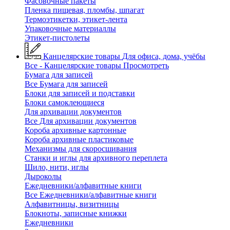
Фасовочные пакеты
Пленка пищевая, пломбы, шпагат
Термоэтикетки, этикет-лента
Упаковочные материаллы
Этикет-пистолеты
Канцелярские товары
Для офиса, дома, учёбы
Все - Канцелярские товары
Просмотреть
Бумага для записей
Все Бумага для записей
Блоки для записей и подставки
Блоки самоклеющиеся
Для архивации документов
Все Для архивации документов
Короба архивные картонные
Короба архивные пластиковые
Механизмы для скоросшивания
Станки и иглы для архивного переплета
Шило, нити, иглы
Дыроколы
Ежедневники/алфавитные книги
Все Ежедневники/алфавитные книги
Алфавитницы, визитницы
Блокноты, записные книжки
Ежедневники