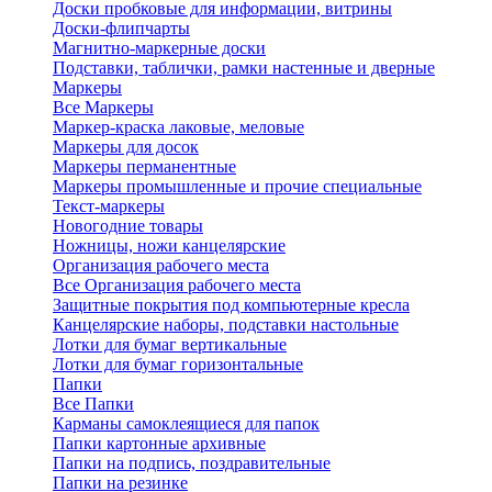
Доски пробковые для информации, витрины
Доски-флипчарты
Магнитно-маркерные доски
Подставки, таблички, рамки настенные и дверные
Маркеры
Все Маркеры
Маркер-краска лаковые, меловые
Маркеры для досок
Маркеры перманентные
Маркеры промышленные и прочие специальные
Текст-маркеры
Новогодние товары
Ножницы, ножи канцелярские
Организация рабочего места
Все Организация рабочего места
Защитные покрытия под компьютерные кресла
Канцелярские наборы, подставки настольные
Лотки для бумаг вертикальные
Лотки для бумаг горизонтальные
Папки
Все Папки
Карманы самоклеящиеся для папок
Папки картонные архивные
Папки на подпись, поздравительные
Папки на резинке