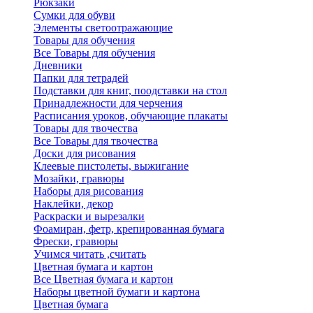
Рюкзаки
Сумки для обуви
Элементы светоотражающие
Товары для обучения
Все Товары для обучения
Дневники
Папки для тетрадей
Подставки для книг, поодставки на стол
Принадлежности для черчения
Расписания уроков, обучающие плакаты
Товары для твочества
Все Товары для твочества
Доски для рисования
Клеевые пистолеты, выжигание
Мозайки, гравюры
Наборы для рисования
Наклейки, декор
Раскраски и вырезалки
Фоамиран, фетр, крепированная бумага
Фрески, гравюры
Учимся читать ,считать
Цветная бумага и картон
Все Цветная бумага и картон
Наборы цветной бумаги и картона
Цветная бумага