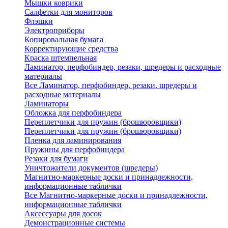
Мышки коврики
Салфетки для мониторов
Флэшки
Электроприборы
Копировальная бумага
Корректирующие средства
Краска штемпельная
Ламинатор, перфобиндер, резаки, шредеры и расходные
материалы
Все Ламинатор, перфобиндер, резаки, шредеры и
расходные материалы
Ламинаторы
Обложка для перфобиндера
Переплетчики для пружин (брошюровщики)
Переплетчики для пружин (брошюровщики)
Пленка для ламинирования
Пружины для перфобиндера
Резаки для бумаги
Уничтожители документов (шредеры)
Магнитно-маркерные доски и принадлежности,
информационные таблички
Все Магнитно-маркерные доски и принадлежности,
информационные таблички
Аксессуары для досок
Демонстрационные системы