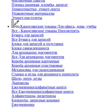
Фасовочные пакеты
Пленка пищевая, пломбы, шпагат
Термоэтикетки, этикет-лента
Упаковочные материаллы
Этикет-пистолеты
Канцелярские товары
Для офиса, дома, учёбы
Все - Канцелярские товары
Просмотреть
Бумага для записей
Все Бумага для записей
Блоки для записей и подставки
Блоки самоклеющиеся
Для архивации документов
Все Для архивации документов
Короба архивные картонные
Короба архивные пластиковые
Механизмы для скоросшивания
Станки и иглы для архивного переплета
Шило, нити, иглы
Дыроколы
Ежедневники/алфавитные книги
Все Ежедневники/алфавитные книги
Алфавитницы, визитницы
Блокноты, записные книжки
Ежедневники