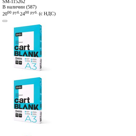
SM-115262
В наличии (587)
00
руб.
00
руб.
20
24
(с НДС)