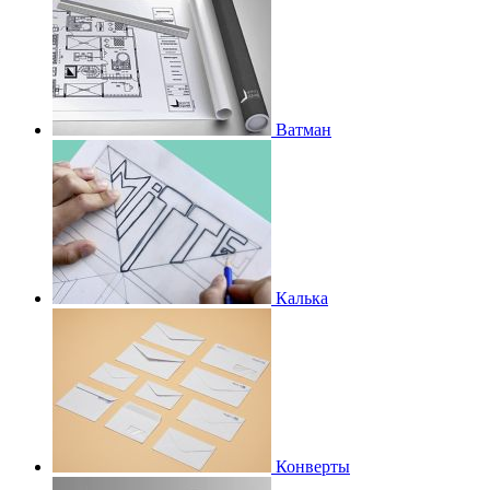
Ватман
Калька
Конверты