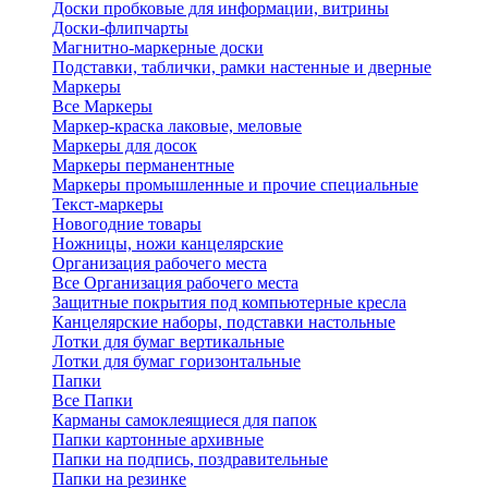
Доски пробковые для информации, витрины
Доски-флипчарты
Магнитно-маркерные доски
Подставки, таблички, рамки настенные и дверные
Маркеры
Все Маркеры
Маркер-краска лаковые, меловые
Маркеры для досок
Маркеры перманентные
Маркеры промышленные и прочие специальные
Текст-маркеры
Новогодние товары
Ножницы, ножи канцелярские
Организация рабочего места
Все Организация рабочего места
Защитные покрытия под компьютерные кресла
Канцелярские наборы, подставки настольные
Лотки для бумаг вертикальные
Лотки для бумаг горизонтальные
Папки
Все Папки
Карманы самоклеящиеся для папок
Папки картонные архивные
Папки на подпись, поздравительные
Папки на резинке