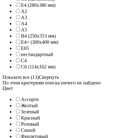
E4 (280х380 мм)
А2
А3
А4
А5
В4 (250х353 мм)
Е4+ (300х400 мм)
Е65
нестандартный
С4
С6 (114х162 мм)
Показать все (13)
Свернуть
По этим критериям поиска ничего не найдено
Цвет
Ассорти
Желтый
Зеленый
Красный
Розовый
Синий
Фиолетовый