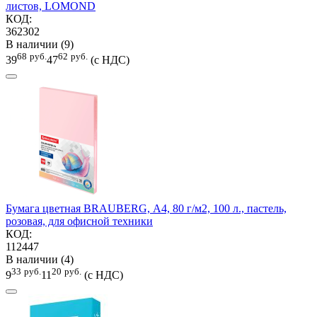
листов, LOMOND
КОД:
362302
В наличии (9)
68
руб.
62
руб.
39
47
(с НДС)
Бумага цветная BRAUBERG, А4, 80 г/м2, 100 л., пастель,
розовая, для офисной техники
КОД:
112447
В наличии (4)
33
руб.
20
руб.
9
11
(с НДС)