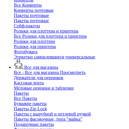
Все Конверты
Конверты почтовые
Пакеты почтовые
Пакеты почтовые
Сейф-пакеты
Ролики для плоттера и принтера
Все Ролики для плоттера и принтера
Ролики для плоттера
Ролики для принтера
Фотобумага
Этикетки самоклеящиеся универсальные
Все для магазина
Все - Все для магазина
Просмотреть
Держатели для ценников
Кассовая лента
Меловые ценники и таблички
Пакеты
Все Пакеты
Бумажне пакеты
Пакеты Zip Lock
Пакеты с вырубной и петлевой ручкой
Пакеты фасовочные, типа "майка"
Подарочные пакеты