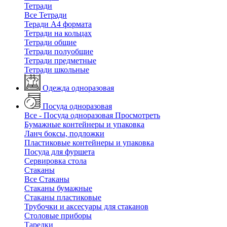
Тетради
Все Тетради
Теради А4 формата
Тетради на кольцах
Тетради общие
Тетради полуобщие
Тетради предметные
Тетради школьные
Одежда одноразовая
Посуда одноразовая
Все - Посуда одноразовая
Просмотреть
Бумажные контейнеры и упаковка
Ланч боксы, подложки
Пластиковые контейнеры и упаковка
Посуда для фуршета
Сервировка стола
Стаканы
Все Стаканы
Стаканы бумажные
Стаканы пластиковые
Трубочки и аксесуары для стаканов
Столовые приборы
Тарелки