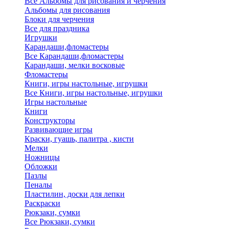
Все Альбомы для рисования и черчения
Альбомы для рисования
Блоки для черчения
Все для праздника
Игрушки
Карандаши,фломастеры
Все Карандаши,фломастеры
Карандаши, мелки восковые
Фломастеры
Книги, игры настольные, игрушки
Все Книги, игры настольные, игрушки
Игры настольные
Книги
Конструкторы
Развивающие игры
Краски, гуашь, палитра , кисти
Мелки
Ножницы
Обложки
Пазлы
Пеналы
Пластилин, доски для лепки
Раскраски
Рюкзаки, сумки
Все Рюкзаки, сумки