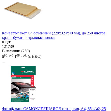
Конверт-пакет С4 объемный (229х324х40 мм), до 250 листов,
крафт-бумага, отрывная полоса
КОД:
121739
В наличии (250)
90
руб.
08
руб.
0
1
(с НДС)
Фотобумага САМОКЛЕЯЩАЯСЯ глянцевая, А4, 85 г/м2, 25