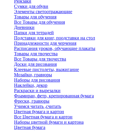
Рюкзаки
Сумки для обуви
Элементы светоотражающие
Товары для обучения
Все Товары для обучения
Дневники
Папки для тетрадей
Подставки для книг, поодставки на стол
Принадлежности для черчения
Расписания уроков, обучающие плакаты
Товары для твочества
Все Товары для твочества
Доски для рисования
Клеевые пистолеты, выжигание
Мозайки, гравюры
Наборы для рисования
Наклейки, декор
Раскраски и вырезалки
Фоамиран, фетр, крепированная бумага
Фрески, гравюры
Учимся читать ,считать
Цветная бумага и картон
Все Цветная бумага и картон
Наборы цветной бумаги и картона
Цветная бумага