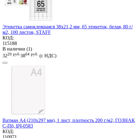
Этикетка самоклеящаяся 38х21,2 мм, 65 этикеток, белая, 80 г/
м2, 100 листов, STAFF
КОД:
115188
В наличии (1)
20
руб.
64
руб.
32
38
(с НДС)
Ватман А4 (210х297 мм), 1 лист, плотность 200 г/м2, ГОЗНАК
С-Пб, БЧ-0583
КОД:
110971