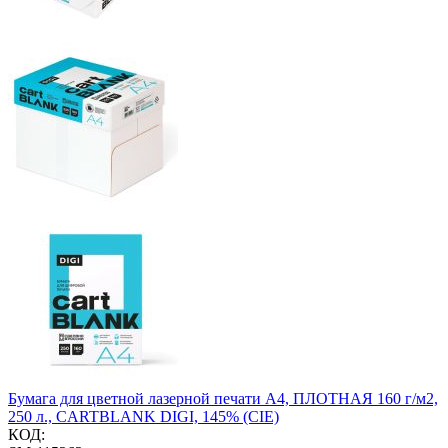
Бумага для цветной лазерной печати А4, ПЛОТНАЯ 160 г/м2,
250 л., CARTBLANK DIGI, 145% (CIE)
КОД: