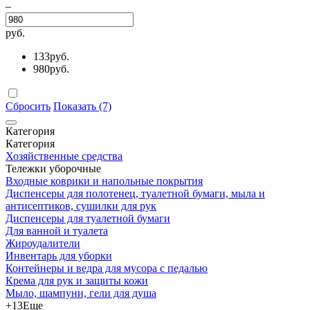
–
руб.
133
руб.
980
руб.
Сбросить
Показать (7)
Категория
Категория
Хозяйственные средства
Тележки уборочные
Входные коврики и напольные покрытия
Диспенсеры для полотенец, туалетной бумаги, мыла и
антисептиков, сушилки для рук
Диспенсеры для туалетной бумаги
Для ванной и туалета
Жироудалители
Инвентарь для уборки
Контейнеры и ведра для мусора с педалью
Крема для рук и защиты кожи
Мыло, шампуни, гели для душа
+13
Еще