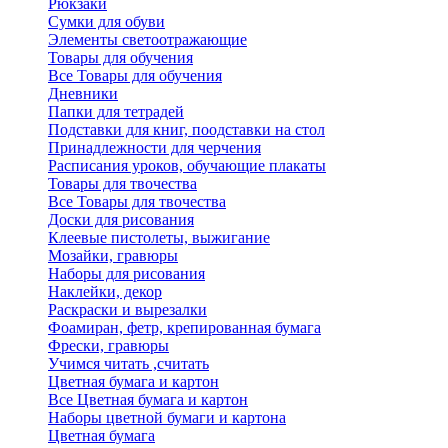
Рюкзаки
Сумки для обуви
Элементы светоотражающие
Товары для обучения
Все Товары для обучения
Дневники
Папки для тетрадей
Подставки для книг, поодставки на стол
Принадлежности для черчения
Расписания уроков, обучающие плакаты
Товары для твочества
Все Товары для твочества
Доски для рисования
Клеевые пистолеты, выжигание
Мозайки, гравюры
Наборы для рисования
Наклейки, декор
Раскраски и вырезалки
Фоамиран, фетр, крепированная бумага
Фрески, гравюры
Учимся читать ,считать
Цветная бумага и картон
Все Цветная бумага и картон
Наборы цветной бумаги и картона
Цветная бумага