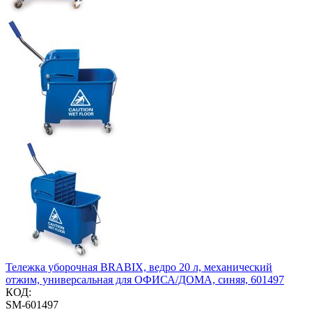
Тележка уборочная BRABIX, ведро 20 л, механический
отжим, универсальная для ОФИСА/ДОМА, синяя, 601497
КОД:
SM-601497