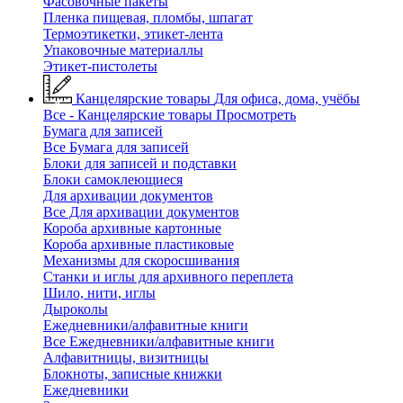
Фасовочные пакеты
Пленка пищевая, пломбы, шпагат
Термоэтикетки, этикет-лента
Упаковочные материаллы
Этикет-пистолеты
Канцелярские товары
Для офиса, дома, учёбы
Все - Канцелярские товары
Просмотреть
Бумага для записей
Все Бумага для записей
Блоки для записей и подставки
Блоки самоклеющиеся
Для архивации документов
Все Для архивации документов
Короба архивные картонные
Короба архивные пластиковые
Механизмы для скоросшивания
Станки и иглы для архивного переплета
Шило, нити, иглы
Дыроколы
Ежедневники/алфавитные книги
Все Ежедневники/алфавитные книги
Алфавитницы, визитницы
Блокноты, записные книжки
Ежедневники