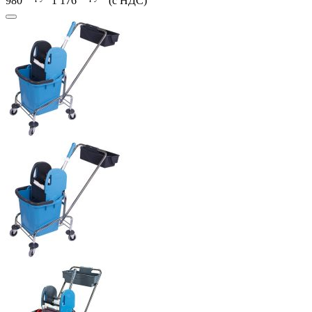
980
1 176
(с НДС)