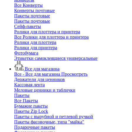
Все Конверты
Конверты почтовые
Пакеты почтовые
Пакеты почтовые
Сейф-пакеты
Ролики для плоттера и принтера
Все Ролики для плоттера и принтера
Ролики для плоттера
Ролики для принтера
Фотобумага
Этикетки самоклеящиеся универсальные
Все для магазина
Все - Все для магазина
Просмотреть
Держатели для ценников
Кассовая лента
Меловые ценники и таблички
Пакеты
Все Пакеты
Бумажне пакеты
Пакеты Zip Lock
Пакеты с вырубной и петлевой ручкой
Пакеты фасовочные, типа "майка"
Подарочные пакеты