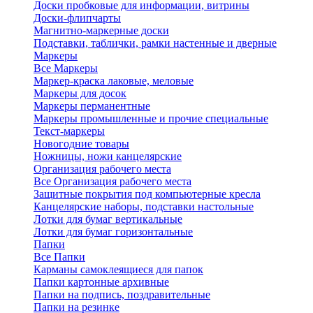
Доски пробковые для информации, витрины
Доски-флипчарты
Магнитно-маркерные доски
Подставки, таблички, рамки настенные и дверные
Маркеры
Все Маркеры
Маркер-краска лаковые, меловые
Маркеры для досок
Маркеры перманентные
Маркеры промышленные и прочие специальные
Текст-маркеры
Новогодние товары
Ножницы, ножи канцелярские
Организация рабочего места
Все Организация рабочего места
Защитные покрытия под компьютерные кресла
Канцелярские наборы, подставки настольные
Лотки для бумаг вертикальные
Лотки для бумаг горизонтальные
Папки
Все Папки
Карманы самоклеящиеся для папок
Папки картонные архивные
Папки на подпись, поздравительные
Папки на резинке