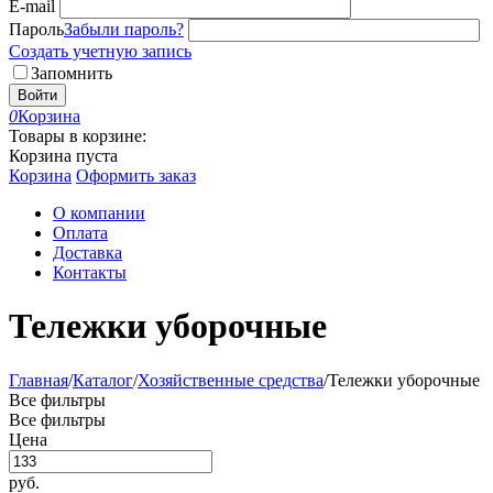
E-mail
Пароль
Забыли пароль?
Создать учетную запись
Запомнить
Войти
0
Корзина
Товары в корзине:
Корзина пуста
Корзина
Оформить заказ
О компании
Оплата
Доставка
Контакты
Тележки уборочные
Главная
/
Каталог
/
Хозяйственные средства
/
Тележки уборочные
Все фильтры
Все фильтры
Цена
руб.