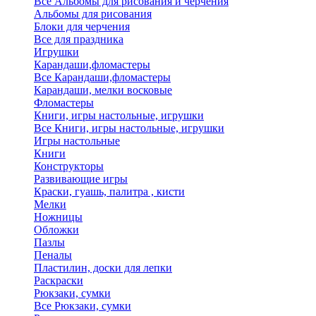
Все Альбомы для рисования и черчения
Альбомы для рисования
Блоки для черчения
Все для праздника
Игрушки
Карандаши,фломастеры
Все Карандаши,фломастеры
Карандаши, мелки восковые
Фломастеры
Книги, игры настольные, игрушки
Все Книги, игры настольные, игрушки
Игры настольные
Книги
Конструкторы
Развивающие игры
Краски, гуашь, палитра , кисти
Мелки
Ножницы
Обложки
Пазлы
Пеналы
Пластилин, доски для лепки
Раскраски
Рюкзаки, сумки
Все Рюкзаки, сумки