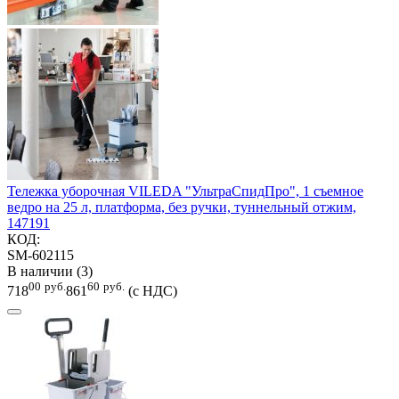
Тележка уборочная VILEDA "УльтраСпидПро", 1 съемное
ведро на 25 л, платформа, без ручки, туннельный отжим,
147191
КОД:
SM-602115
В наличии (3)
00
руб.
60
руб.
718
861
(с НДС)