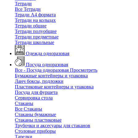
Тетради
Все Тетради
Теради А4 формата
Тетради на кольцах
Тетради общие
Тетради полуобщие
Тетради предметные
Тетради школьные
Одежда одноразовая
Посуда одноразовая
Все - Посуда одноразовая
Просмотреть
Бумажные контейнеры и упаковка
Ланч боксы, подложки
Пластиковые контейнеры и упаковка
Посуда для фуршета
Сервировка стола
Стаканы
Все Стаканы
Стаканы бумажные
Стаканы пластиковые
Трубочки и аксесуары для стаканов
Столовые приборы
Тарелки