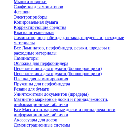
Мышки коврики
Салфетки для мониторов
Флэшки
Электроприборы
Копировальная бумага
Корректирующие средства
Краска штемпельная
Ламинатор, перфобиндер, резаки, шредеры и расходные
материалы
Все Ламинатор, перфобиндер, резаки, шредеры и
расходные материалы
Ламинаторы
Обложка для перфобиндера
Переплетчики для пружин (брошюровщики)
Переплетчики для пружин (брошюровщики)
Пленка для ламинирования
Пружины для перфобиндера
Резаки для бумаги
Уничтожители документов (шредеры)
Магнитно-маркерные доски и принадлежности,
информационные таблички
Все Магнитно-маркерные доски и принадлежности,
информационные таблички
Аксессуары для досок
Демонстрационные системы