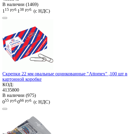
В наличии (1469)
15
руб.
38
руб.
1
1
(с НДС)
Скрепки 22 мм овальные оцинкованные "Attomex" ,100 шт в
картонной коробке
КОД:
4135800
В наличии (975)
55
руб.
66
руб.
0
0
(с НДС)