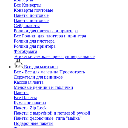
Все Конверты
Конверты почтовые
Пакеты почтовые
Пакеты почтовые
Сейф-пакеты
Ролики для плоттера и принтера
Все Ролики для плоттера и принтера
Ролики для плоттера
Ролики для принтера
Фотобумага
Этикетки самоклеящиеся универсальные
Все для магазина
Все - Все для магазина
Просмотреть
Держатели для ценников
Кассовая лента
Меловые ценники и таблички
Пакеты
Все Пакеты
Бумажне пакеты
Пакеты Zip Lock
Пакеты с вырубной и петлевой ручкой
Пакеты фасовочные, типа "майка"
Подарочные пакеты