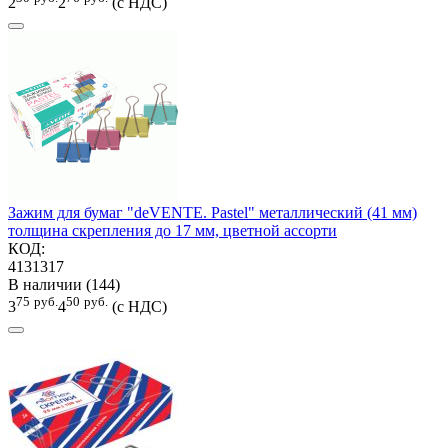
2
2
(с НДС)
Зажим для бумаг "deVENTE. Pastel" металлический (41 мм)
толщина скрепления до 17 мм, цветной ассорти
КОД:
4131317
В наличии (144)
75
руб.
50
руб.
3
4
(с НДС)