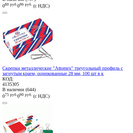
80
руб.
96
руб.
0
0
(с НДС)
Скрепки металлические "Attomex" треугольный профиль с
загнутым краем, оцинкованные 28 мм, 100 шт в к
КОД:
4135305
В наличии (644)
75
руб.
90
руб.
0
0
(с НДС)