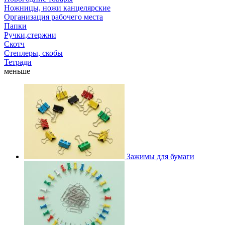
Ножницы, ножи канцелярские
Организация рабочего места
Папки
Ручки,стержни
Скотч
Степлеры, скобы
Тетради
меньше
Зажимы для бумаги