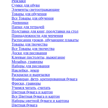
Рюкзаки
Сумки для обуви
Элементы светоотражающие
Товары для обучения
Все Товары для обучения
Дневники
Папки для тетрадей
Подставки для книг, поодставки на стол
Принадлежности для черчения
Расписания уроков, обучающие плакаты
Товары для твочества
Все Товары для твочества
Доски для рисования
Клеевые пистолеты, выжигание
Мозайки, гравюры
Наборы для рисования
Наклейки, декор
Раскраски и вырезалки
Фоамиран, фетр, крепированная бумага
Фрески, гравюры
Учимся читать ,считать
Цветная бумага и картон
Все Цветная бумага и картон
Наборы цветной бумаги и картона
Цветная бумага