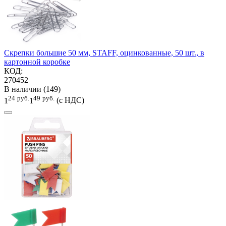
Скрепки большие 50 мм, STAFF, оцинкованные, 50 шт., в
картонной коробке
КОД:
270452
В наличии (149)
24
руб.
49
руб.
1
1
(с НДС)