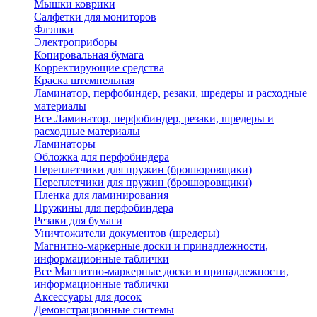
Мышки коврики
Салфетки для мониторов
Флэшки
Электроприборы
Копировальная бумага
Корректирующие средства
Краска штемпельная
Ламинатор, перфобиндер, резаки, шредеры и расходные
материалы
Все Ламинатор, перфобиндер, резаки, шредеры и
расходные материалы
Ламинаторы
Обложка для перфобиндера
Переплетчики для пружин (брошюровщики)
Переплетчики для пружин (брошюровщики)
Пленка для ламинирования
Пружины для перфобиндера
Резаки для бумаги
Уничтожители документов (шредеры)
Магнитно-маркерные доски и принадлежности,
информационные таблички
Все Магнитно-маркерные доски и принадлежности,
информационные таблички
Аксессуары для досок
Демонстрационные системы