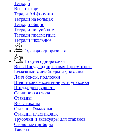
Тетради
Все Тетради
Теради А4 формата
Тетради на кольцах
Тетради общие
Тетради полуобщие
Тетради предметные
Тетради школьные
Одежда одноразовая
Посуда одноразовая
Все - Посуда одноразовая
Просмотреть
Бумажные контейнеры и упаковка
Ланч боксы, подложки
Пластиковые контейнеры и упаковка
Посуда для фуршета
Сервировка стола
Стаканы
Все Стаканы
Стаканы бумажные
Стаканы пластиковые
Трубочки и аксесуары для стаканов
Столовые приборы
Тарелки