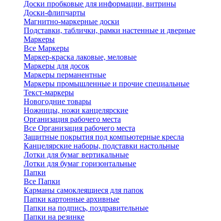
Доски пробковые для информации, витрины
Доски-флипчарты
Магнитно-маркерные доски
Подставки, таблички, рамки настенные и дверные
Маркеры
Все Маркеры
Маркер-краска лаковые, меловые
Маркеры для досок
Маркеры перманентные
Маркеры промышленные и прочие специальные
Текст-маркеры
Новогодние товары
Ножницы, ножи канцелярские
Организация рабочего места
Все Организация рабочего места
Защитные покрытия под компьютерные кресла
Канцелярские наборы, подставки настольные
Лотки для бумаг вертикальные
Лотки для бумаг горизонтальные
Папки
Все Папки
Карманы самоклеящиеся для папок
Папки картонные архивные
Папки на подпись, поздравительные
Папки на резинке