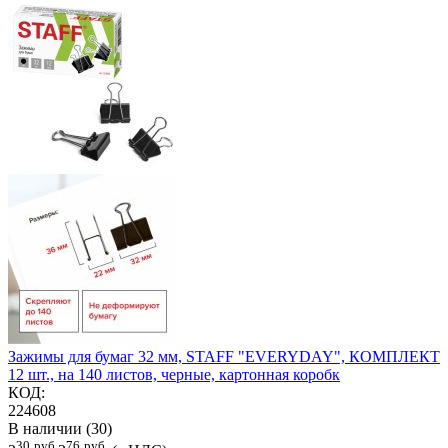
Зажимы для бумаг 32 мм, STAFF "EVERYDAY", КОМПЛЕКТ
12 шт., на 140 листов, черные, картонная коробк
КОД:
224608
В наличии (30)
30
руб.
76
руб.