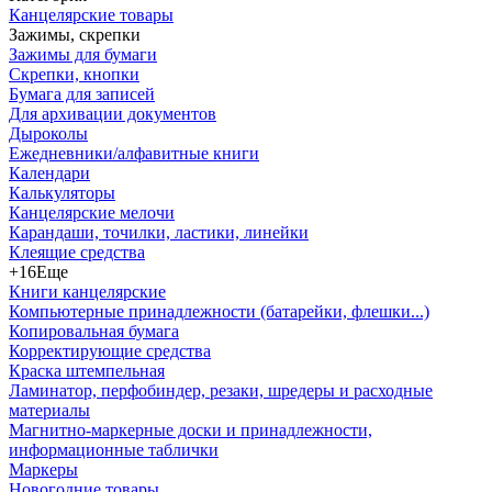
Канцелярские товары
Зажимы, скрепки
Зажимы для бумаги
Скрепки, кнопки
Бумага для записей
Для архивации документов
Дыроколы
Ежедневники/алфавитные книги
Календари
Калькуляторы
Канцелярские мелочи
Карандаши, точилки, ластики, линейки
Клеящие средства
+16
Еще
Книги канцелярские
Компьютерные принадлежности (батарейки, флешки...)
Копировальная бумага
Корректирующие средства
Краска штемпельная
Ламинатор, перфобиндер, резаки, шредеры и расходные
материалы
Магнитно-маркерные доски и принадлежности,
информационные таблички
Маркеры
Новогодние товары