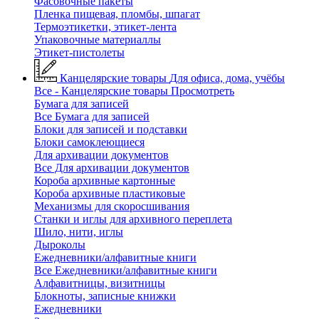
Фасовочные пакеты
Пленка пищевая, пломбы, шпагат
Термоэтикетки, этикет-лента
Упаковочные материаллы
Этикет-пистолеты
Канцелярские товары
Для офиса, дома, учёбы
Все - Канцелярские товары
Просмотреть
Бумага для записей
Все Бумага для записей
Блоки для записей и подставки
Блоки самоклеющиеся
Для архивации документов
Все Для архивации документов
Короба архивные картонные
Короба архивные пластиковые
Механизмы для скоросшивания
Станки и иглы для архивного переплета
Шило, нити, иглы
Дыроколы
Ежедневники/алфавитные книги
Все Ежедневники/алфавитные книги
Алфавитницы, визитницы
Блокноты, записные книжки
Ежедневники