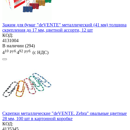
Зажим для бумаг "deVENTE" металлический (41 мм) толщина
скрепления до 17 мм, цветной ассорти, 12 шт
КОД:
4131004
В наличии (294)
10
руб.
92
руб.
4
4
(с НДС)
Скрепки металлические "deVENTE. Zebra" овальные цветные
28 мм, 100 шт в картонной коробке
КОД:
4135345