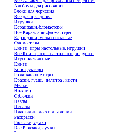
Все Альбомы для рисования и черчения
Альбомы для рисования
Блоки для черчения
Все для праздника
Игрушки
Карандаши,фломастеры
Все Карандаши,фломастеры
Карандаши, мелки восковые
Фломастеры
Книги, игры настольные, игрушки
Все Книги, игры настольные, игрушки
Игры настольные
Книги
Конструкторы
Развивающие игры
Краски, гуашь, палитра , кисти
Мелки
Ножницы
Обложки
Пазлы
Пеналы
Пластилин, доски для лепки
Раскраски
Рюкзаки, сумки
Все Рюкзаки, сумки