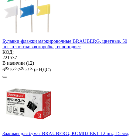
Булавки-флажки маркировочные BRAUBERG, цветные, 50
шт., пластиковая коробка, европодвес
КОД:
221537
В наличии (12)
05
руб.
26
руб.
6
7
(с НДС)
Зажимы для бумаг BRAUBERG, КОМПЛЕКТ 12 шт., 15 мм,