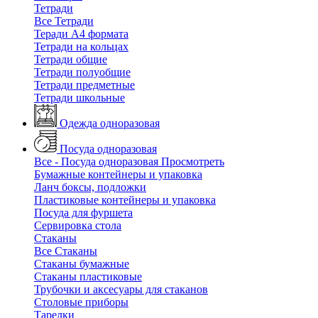
Тетради
Все Тетради
Теради А4 формата
Тетради на кольцах
Тетради общие
Тетради полуобщие
Тетради предметные
Тетради школьные
Одежда одноразовая
Посуда одноразовая
Все - Посуда одноразовая
Просмотреть
Бумажные контейнеры и упаковка
Ланч боксы, подложки
Пластиковые контейнеры и упаковка
Посуда для фуршета
Сервировка стола
Стаканы
Все Стаканы
Стаканы бумажные
Стаканы пластиковые
Трубочки и аксесуары для стаканов
Столовые приборы
Тарелки