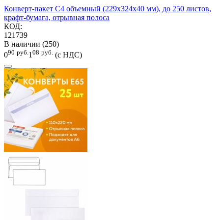
Конверт-пакет С4 объемный (229х324х40 мм), до 250 листов,
крафт-бумага, отрывная полоса
КОД:
121739
В наличии (250)
90
руб.
08
руб.
0
1
(с НДС)