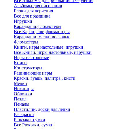
Все Альбомы для рисования и черчения
Альбомы для рисования
Блоки для черчения
Все для праздника
Игрушки
Карандаши,фломастеры
Все Карандаши,фломастеры
Карандаши, мелки восковые
Фломастеры
Книги, игры настольные, игрушки
Все Книги, игры настольные, игрушки
Игры настольные
Книги
Конструкторы
Развивающие игры
Краски, гуашь, палитра , кисти
Мелки
Ножницы
Обложки
Пазлы
Пеналы
Пластилин, доски для лепки
Раскраски
Рюкзаки, сумки
Все Рюкзаки, сумки