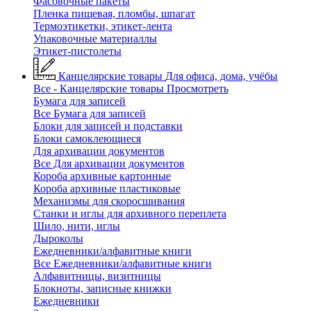
Фасовочные пакеты
Пленка пищевая, пломбы, шпагат
Термоэтикетки, этикет-лента
Упаковочные материаллы
Этикет-пистолеты
Канцелярские товары
Для офиса, дома, учёбы
Все - Канцелярские товары
Просмотреть
Бумага для записей
Все Бумага для записей
Блоки для записей и подставки
Блоки самоклеющиеся
Для архивации документов
Все Для архивации документов
Короба архивные картонные
Короба архивные пластиковые
Механизмы для скоросшивания
Станки и иглы для архивного переплета
Шило, нити, иглы
Дыроколы
Ежедневники/алфавитные книги
Все Ежедневники/алфавитные книги
Алфавитницы, визитницы
Блокноты, записные книжки
Ежедневники