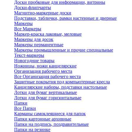
Доски пробковые для информации, витрины
Доски-флипчарты
Магнитно-маркерные доски
Подставки, таблички, рамки настенные и дверные
Маркеры
Все Маркеры
Маркер-краска лаковые, меловые
Маркеры для досок
Маркеры перманентные
Маркеры промышленные и прочие специальные
Текст-маркеры
Новогодние товары
Ножницы, ножи канцелярские
Организация рабочего места
Все Организация рабочего места
Защитные покрытия под компьютерные кресла
Канцелярские наборы, подставки настольные
Лотки для бумаг вертикальные
Лотки для бумаг горизонтальные
Папки
Все Папки
Карманы самоклеящиеся для папок
Папки картонные архивные
Папки на подпись, поздравительные
Папки на резинке