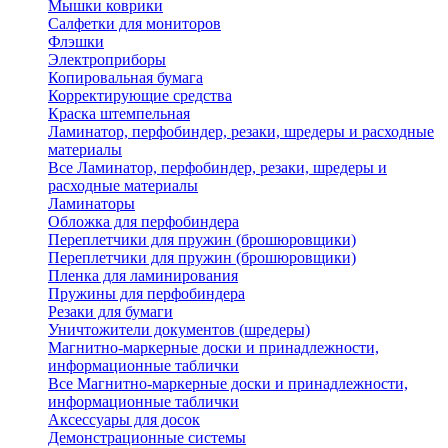
Мышки коврики
Салфетки для мониторов
Флэшки
Электроприборы
Копировальная бумага
Корректирующие средства
Краска штемпельная
Ламинатор, перфобиндер, резаки, шредеры и расходные
материалы
Все Ламинатор, перфобиндер, резаки, шредеры и
расходные материалы
Ламинаторы
Обложка для перфобиндера
Переплетчики для пружин (брошюровщики)
Переплетчики для пружин (брошюровщики)
Пленка для ламинирования
Пружины для перфобиндера
Резаки для бумаги
Уничтожители документов (шредеры)
Магнитно-маркерные доски и принадлежности,
информационные таблички
Все Магнитно-маркерные доски и принадлежности,
информационные таблички
Аксессуары для досок
Демонстрационные системы