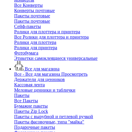
Все Конверты
Конверты почтовые
Пакеты почтовые
Пакеты почтовые
Сейф-пакеты
Ролики для плоттера и принтера
Все Ролики для плоттера и принтера
Ролики для плоттера
Ролики для принтера
Фотобумага
Этикетки самоклеящиеся универсальные
Все для магазина
Все - Все для магазина
Просмотреть
Держатели для ценников
Кассовая лента
Меловые ценники и таблички
Пакеты
Все Пакеты
Бумажне пакеты
Пакеты Zip Lock
Пакеты с вырубной и петлевой ручкой
Пакеты фасовочные, типа "майка"
Подарочные пакеты