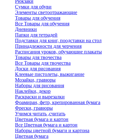
Рюкзаки
Сумки для обуви
Элементы светоотражающие
Товары для обучения
Все Товары для обучения
Дневники
Папки для тетрадей
Подставки для книг, поодставки на стол
Принадлежности для черчения
Расписания уроков, обучающие плакаты
Товары для твочества
Все Товары для твочества
Доски для рисования
Клеевые пистолеты, выжигание
Мозайки, гравюры
Наборы для рисования
Наклейки, декор
Раскраски и вырезалки
Фоамиран, фетр, крепированная бумага
Фрески, гравюры
Учимся читать ,считать
Цветная бумага и картон
Все Цветная бумага и картон
Наборы цветной бумаги и картона
Цветная бумага