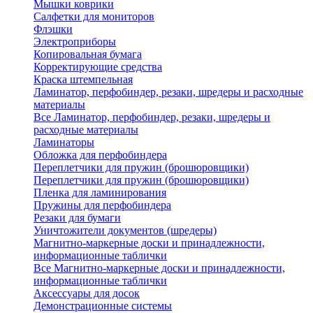
Мышки коврики
Салфетки для мониторов
Флэшки
Электроприборы
Копировальная бумага
Корректирующие средства
Краска штемпельная
Ламинатор, перфобиндер, резаки, шредеры и расходные
материалы
Все Ламинатор, перфобиндер, резаки, шредеры и
расходные материалы
Ламинаторы
Обложка для перфобиндера
Переплетчики для пружин (брошюровщики)
Переплетчики для пружин (брошюровщики)
Пленка для ламинирования
Пружины для перфобиндера
Резаки для бумаги
Уничтожители документов (шредеры)
Магнитно-маркерные доски и принадлежности,
информационные таблички
Все Магнитно-маркерные доски и принадлежности,
информационные таблички
Аксессуары для досок
Демонстрационные системы