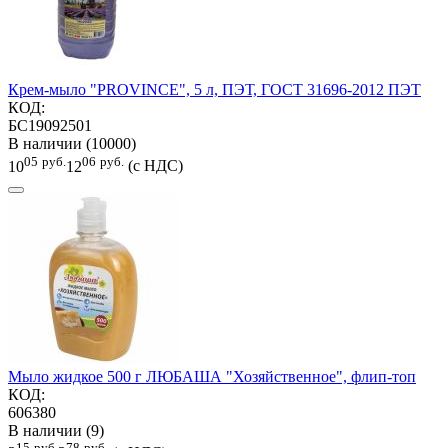
Крем-мыло "PROVINCE", 5 л, ПЭТ, ГОСТ 31696-2012 ПЭТ
КОД:
БС19092501
В наличии (10000)
05
руб.
06
руб.
10
12
(с НДС)
Мыло жидкое 500 г ЛЮБАША "Хозяйственное", флип-топ
КОД:
606380
В наличии (9)
15
руб.
78
руб.