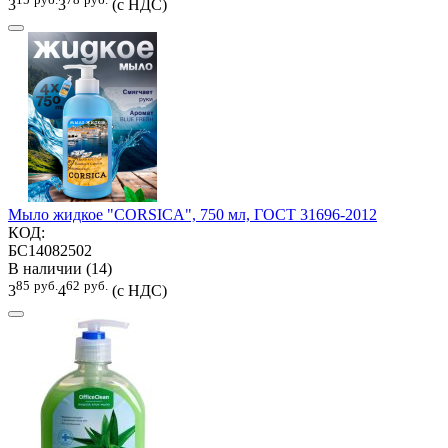
3
3
(с НДС)
Мыло жидкое "CORSICA", 750 мл, ГОСТ 31696-2012
КОД:
БС14082502
В наличии (14)
85
руб.
62
руб.
3
4
(с НДС)