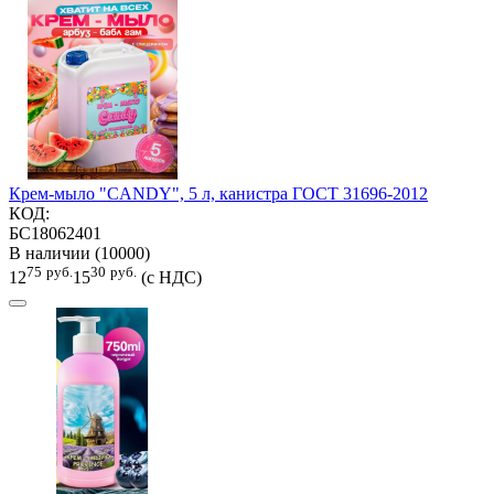
Крем-мыло "CANDY", 5 л, канистра ГОСТ 31696-2012
КОД:
БС18062401
В наличии (10000)
75
руб.
30
руб.
12
15
(с НДС)