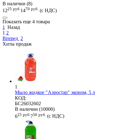
В наличии (8)
25
руб.
70
руб.
12
14
(с НДС)
Показать еще 4 товара
1
Назад
1
2
Вперед
2
Хиты продаж
1
Мыло жидкое "Аэростар" эконом, 5 л
КОД:
БС26032602
В наличии (10000)
25
руб.
50
руб.
6
7
(с НДС)