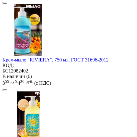
Крем-мыло "RIVIERA", 750 мл, ГОСТ 31696-2012
КОД:
БС12082402
В наличии (6)
55
руб.
26
руб.
3
4
(с НДС)