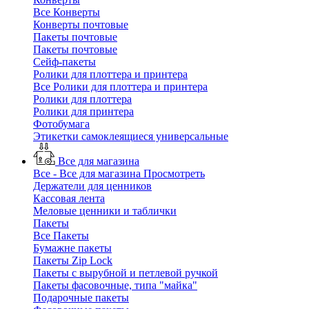
Все Конверты
Конверты почтовые
Пакеты почтовые
Пакеты почтовые
Сейф-пакеты
Ролики для плоттера и принтера
Все Ролики для плоттера и принтера
Ролики для плоттера
Ролики для принтера
Фотобумага
Этикетки самоклеящиеся универсальные
Все для магазина
Все - Все для магазина
Просмотреть
Держатели для ценников
Кассовая лента
Меловые ценники и таблички
Пакеты
Все Пакеты
Бумажне пакеты
Пакеты Zip Lock
Пакеты с вырубной и петлевой ручкой
Пакеты фасовочные, типа "майка"
Подарочные пакеты