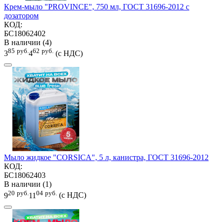
Крем-мыло "PROVINCE", 750 мл, ГОСТ 31696-2012 с
дозатором
КОД:
БС18062402
В наличии (4)
85
руб.
62
руб.
3
4
(с НДС)
Мыло жидкое "CORSICA", 5 л, канистра, ГОСТ 31696-2012
КОД:
БС18062403
В наличии (1)
20
руб.
04
руб.
9
11
(с НДС)