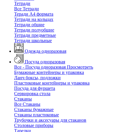
Тетради
Все Тетради
Теради А4 формата
Тетради на кольцах
Тетради общие
Тетради полуобщие
Тетради предметные
Тетради школьные
Одежда одноразовая
Посуда одноразовая
Все - Посуда одноразовая
Просмотреть
Бумажные контейнеры и упаковка
Ланч боксы, подложки
Пластиковые контейнеры и упаковка
Посуда для фуршета
Сервировка стола
Стаканы
Все Стаканы
Стаканы бумажные
Стаканы пластиковые
Трубочки и аксесуары для стаканов
Столовые приборы
Тарелки