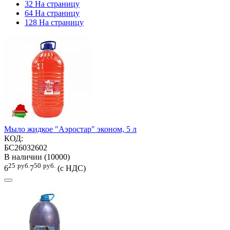
32 На страницу
64 На страницу
128 На страницу
Мыло жидкое "Аэростар" эконом, 5 л
КОД:
БС26032602
В наличии (10000)
25
руб.
50
руб.
6
7
(с НДС)