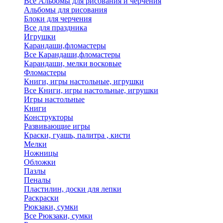
Все Альбомы для рисования и черчения
Альбомы для рисования
Блоки для черчения
Все для праздника
Игрушки
Карандаши,фломастеры
Все Карандаши,фломастеры
Карандаши, мелки восковые
Фломастеры
Книги, игры настольные, игрушки
Все Книги, игры настольные, игрушки
Игры настольные
Книги
Конструкторы
Развивающие игры
Краски, гуашь, палитра , кисти
Мелки
Ножницы
Обложки
Пазлы
Пеналы
Пластилин, доски для лепки
Раскраски
Рюкзаки, сумки
Все Рюкзаки, сумки