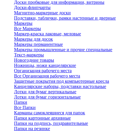
Доски пробковые для информации, витрины
Доски-флипчарты
Магнитно-маркерные доски
Подставки, таблички, рамки настенные и дверные
Маркеры
Все Маркеры
Маркер-краска лаковые, меловые
Маркеры для досок
Маркеры перманентные
Маркеры промышленные и прочие специальные
Текст-маркеры
Новогодние товары
Ножницы, ножи канцелярские
Организация рабочего места
Все Организация рабочего места
Защитные покрытия под компьютерные кресла
Канцелярские наборы, подставки настольные
Лотки для бумаг вертикальные
Лотки для бумаг горизонтальные
Папки
Все Папки
Карманы самоклеящиеся для папок
Папки картонные архивные
Папки на подпись, поздравительные
Папки на резинке