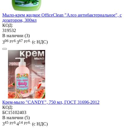
Мыло-крем жидкое OfficeClean "Алоэ антибактериальное", с
дозатором, 300мл
КОД:
319532
В наличии (3)
06
руб.
67
руб.
3
3
(с НДС)
Крем-мыло "CANDY", 750 мл, ГОСТ 31696-2012
КОД:
БС15102403
В наличии (5)
45
руб.
14
руб.
3
4
(с НДС)