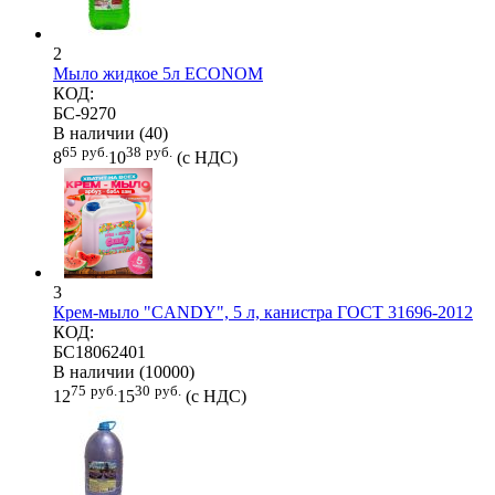
2
Мыло жидкое 5л ECONOM
КОД:
БС-9270
В наличии (40)
65
руб.
38
руб.
8
10
(с НДС)
3
Крем-мыло "CANDY", 5 л, канистра ГОСТ 31696-2012
КОД:
БС18062401
В наличии (10000)
75
руб.
30
руб.
12
15
(с НДС)