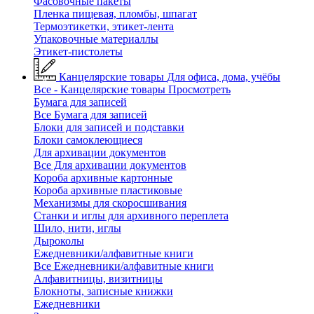
Фасовочные пакеты
Пленка пищевая, пломбы, шпагат
Термоэтикетки, этикет-лента
Упаковочные материаллы
Этикет-пистолеты
Канцелярские товары
Для офиса, дома, учёбы
Все - Канцелярские товары
Просмотреть
Бумага для записей
Все Бумага для записей
Блоки для записей и подставки
Блоки самоклеющиеся
Для архивации документов
Все Для архивации документов
Короба архивные картонные
Короба архивные пластиковые
Механизмы для скоросшивания
Станки и иглы для архивного переплета
Шило, нити, иглы
Дыроколы
Ежедневники/алфавитные книги
Все Ежедневники/алфавитные книги
Алфавитницы, визитницы
Блокноты, записные книжки
Ежедневники