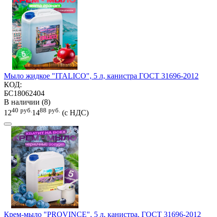
Мыло жидкое "ITALICO", 5 л, канистра ГОСТ 31696-2012
КОД:
БС18062404
В наличии (8)
40
руб.
88
руб.
12
14
(с НДС)
Крем-мыло "PROVINCE", 5 л, канистра, ГОСТ 31696-2012