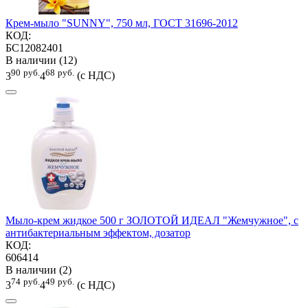
Крем-мыло "SUNNY", 750 мл, ГОСТ 31696-2012
КОД:
БС12082401
В наличии (12)
90
руб.
68
руб.
3
4
(с НДС)
Мыло-крем жидкое 500 г ЗОЛОТОЙ ИДЕАЛ "Жемчужное", с
антибактериальным эффектом, дозатор
КОД:
606414
В наличии (2)
74
руб.
49
руб.
3
4
(с НДС)