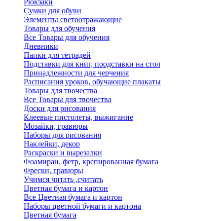
Рюкзаки
Сумки для обуви
Элементы светоотражающие
Товары для обучения
Все Товары для обучения
Дневники
Папки для тетрадей
Подставки для книг, поодставки на стол
Принадлежности для черчения
Расписания уроков, обучающие плакаты
Товары для твочества
Все Товары для твочества
Доски для рисования
Клеевые пистолеты, выжигание
Мозайки, гравюры
Наборы для рисования
Наклейки, декор
Раскраски и вырезалки
Фоамиран, фетр, крепированная бумага
Фрески, гравюры
Учимся читать ,считать
Цветная бумага и картон
Все Цветная бумага и картон
Наборы цветной бумаги и картона
Цветная бумага