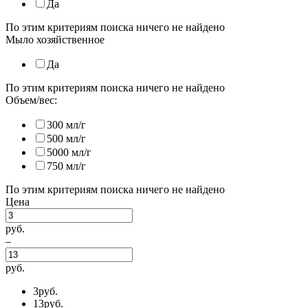
Да
По этим критериям поиска ничего не найдено
Мыло хозяйственное
Да
По этим критериям поиска ничего не найдено
Объем/вес:
300 мл/г
500 мл/г
5000 мл/г
750 мл/г
По этим критериям поиска ничего не найдено
Цена
руб.
–
руб.
3
руб.
13
руб.