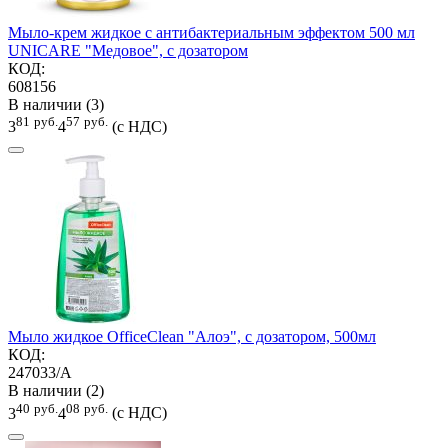
Мыло-крем жидкое с антибактериальным эффектом 500 мл
UNICARE "Медовое", с дозатором
КОД:
608156
В наличии (3)
81
руб.
57
руб.
3
4
(с НДС)
Мыло жидкое OfficeClean "Алоэ", с дозатором, 500мл
КОД:
247033/А
В наличии (2)
40
руб.
08
руб.
3
4
(с НДС)