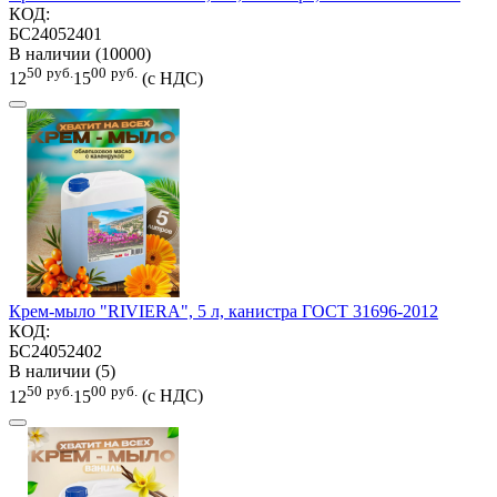
КОД:
БС24052401
В наличии (10000)
50
руб.
00
руб.
12
15
(с НДС)
Крем-мыло "RIVIERA", 5 л, канистра ГОСТ 31696-2012
КОД:
БС24052402
В наличии (5)
50
руб.
00
руб.
12
15
(с НДС)