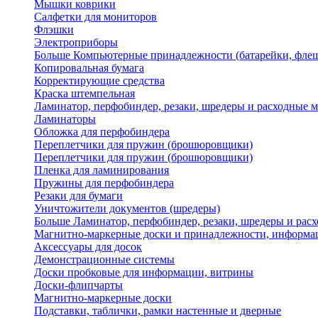
Мышки коврики
Салфетки для мониторов
Флэшки
Электроприборы
Больше Компьютерные принадлежности (батарейки, флеш
Копировальная бумага
Корректирующие средства
Краска штемпельная
Ламинатор, перфобиндер, резаки, шредеры и расходные 
Ламинаторы
Обложка для перфобиндера
Переплетчики для пружин (брошюровщики)
Переплетчики для пружин (брошюровщики)
Пленка для ламинирования
Пружины для перфобиндера
Резаки для бумаги
Уничтожители документов (шредеры)
Больше Ламинатор, перфобиндер, резаки, шредеры и рас
Магнитно-маркерные доски и принадлежности, информа
Аксессуары для досок
Демонстрационные системы
Доски пробковые для информации, витрины
Доски-флипчарты
Магнитно-маркерные доски
Подставки, таблички, рамки настенные и дверные