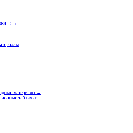
ки...)
→
материалы
ходные материалы
→
ционные таблички