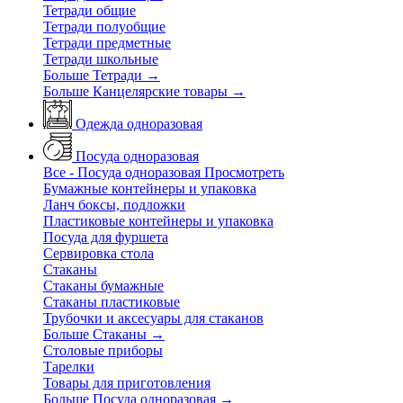
Тетради общие
Тетради полуобщие
Тетради предметные
Тетради школьные
Больше Тетради
→
Больше Канцелярские товары
→
Одежда одноразовая
Посуда одноразовая
Все - Посуда одноразовая
Просмотреть
Бумажные контейнеры и упаковка
Ланч боксы, подложки
Пластиковые контейнеры и упаковка
Посуда для фуршета
Сервировка стола
Стаканы
Стаканы бумажные
Стаканы пластиковые
Трубочки и аксесуары для стаканов
Больше Стаканы
→
Столовые приборы
Тарелки
Товары для приготовления
Больше Посуда одноразовая
→