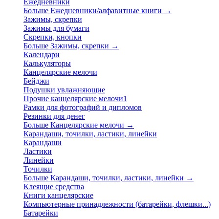
Ежедневники
Больше Ежедневники/алфавитные книги
→
Зажимы, скрепки
Зажимы для бумаги
Скрепки, кнопки
Больше Зажимы, скрепки
→
Календари
Калькуляторы
Канцелярские мелочи
Бейджи
Подушки увлажняющие
Прочие канцелярские мелочи1
Рамки для фотографий и дипломов
Резинки для денег
Больше Канцелярские мелочи
→
Карандаши, точилки, ластики, линейки
Карандаши
Ластики
Линейки
Точилки
Больше Карандаши, точилки, ластики, линейки
→
Клеящие средства
Книги канцелярские
Компьютерные принадлежности (батарейки, флешки...)
Батарейки