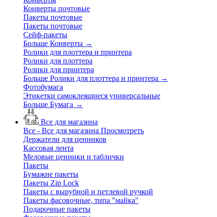
Конверты почтовые
Пакеты почтовые
Пакеты почтовые
Сейф-пакеты
Больше Конверты
→
Ролики для плоттера и принтера
Ролики для плоттера
Ролики для принтера
Больше Ролики для плоттера и принтера
→
Фотобумага
Этикетки самоклеящиеся универсальные
Больше Бумага
→
Все для магазина
Все - Все для магазина
Просмотреть
Держатели для ценников
Кассовая лента
Меловые ценники и таблички
Пакеты
Бумажне пакеты
Пакеты Zip Lock
Пакеты с вырубной и петлевой ручкой
Пакеты фасовочные, типа "майка"
Подарочные пакеты