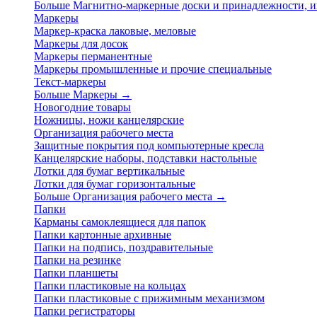
Больше Магнитно-маркерные доски и принадлежности,
Маркеры
Маркер-краска лаковые, меловые
Маркеры для досок
Маркеры перманентные
Маркеры промышленные и прочие специальные
Текст-маркеры
Больше Маркеры
→
Новогодние товары
Ножницы, ножи канцелярские
Организация рабочего места
Защитные покрытия под компьютерные кресла
Канцелярские наборы, подставки настольные
Лотки для бумаг вертикальные
Лотки для бумаг горизонтальные
Больше Организация рабочего места
→
Папки
Карманы самоклеящиеся для папок
Папки картонные архивные
Папки на подпись, поздравительные
Папки на резинке
Папки планшеты
Папки пластиковые на кольцах
Папки пластиковые с прижимным механизмом
Папки регистраторы