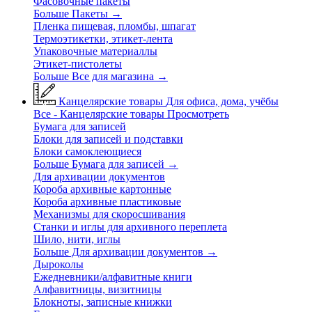
Фасовочные пакеты
Больше Пакеты
→
Пленка пищевая, пломбы, шпагат
Термоэтикетки, этикет-лента
Упаковочные материаллы
Этикет-пистолеты
Больше Все для магазина
→
Канцелярские товары
Для офиса, дома, учёбы
Все - Канцелярские товары
Просмотреть
Бумага для записей
Блоки для записей и подставки
Блоки самоклеющиеся
Больше Бумага для записей
→
Для архивации документов
Короба архивные картонные
Короба архивные пластиковые
Механизмы для скоросшивания
Станки и иглы для архивного переплета
Шило, нити, иглы
Больше Для архивации документов
→
Дыроколы
Ежедневники/алфавитные книги
Алфавитницы, визитницы
Блокноты, записные книжки