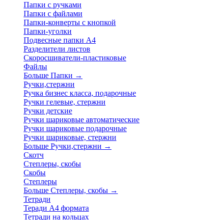
Папки с ручками
Папки с файлами
Папки-конверты с кнопкой
Папки-уголки
Подвесные папки А4
Разделители листов
Скоросшиватели-пластиковые
Файлы
Больше Папки
→
Ручки,стержни
Ручка бизнес класса, подарочные
Ручки гелевые, стержни
Ручки детские
Ручки шариковые автоматические
Ручки шариковые подарочные
Ручки шариковые, стержни
Больше Ручки,стержни
→
Скотч
Степлеры, скобы
Скобы
Степлеры
Больше Степлеры, скобы
→
Тетради
Теради А4 формата
Тетради на кольцах