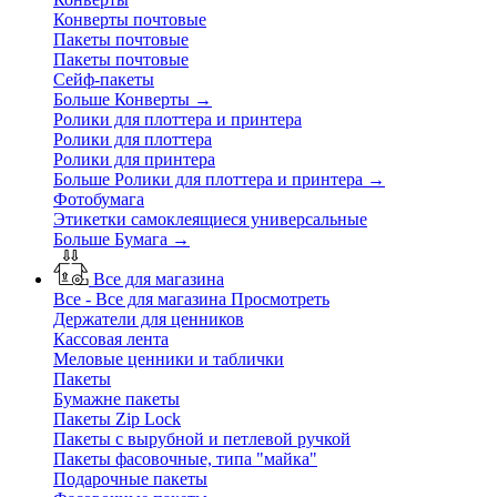
Конверты почтовые
Пакеты почтовые
Пакеты почтовые
Сейф-пакеты
Больше Конверты
→
Ролики для плоттера и принтера
Ролики для плоттера
Ролики для принтера
Больше Ролики для плоттера и принтера
→
Фотобумага
Этикетки самоклеящиеся универсальные
Больше Бумага
→
Все для магазина
Все - Все для магазина
Просмотреть
Держатели для ценников
Кассовая лента
Меловые ценники и таблички
Пакеты
Бумажне пакеты
Пакеты Zip Lock
Пакеты с вырубной и петлевой ручкой
Пакеты фасовочные, типа "майка"
Подарочные пакеты