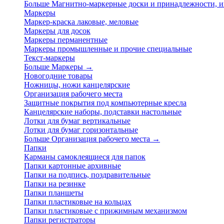
Больше Магнитно-маркерные доски и принадлежности,
Маркеры
Маркер-краска лаковые, меловые
Маркеры для досок
Маркеры перманентные
Маркеры промышленные и прочие специальные
Текст-маркеры
Больше Маркеры
→
Новогодние товары
Ножницы, ножи канцелярские
Организация рабочего места
Защитные покрытия под компьютерные кресла
Канцелярские наборы, подставки настольные
Лотки для бумаг вертикальные
Лотки для бумаг горизонтальные
Больше Организация рабочего места
→
Папки
Карманы самоклеящиеся для папок
Папки картонные архивные
Папки на подпись, поздравительные
Папки на резинке
Папки планшеты
Папки пластиковые на кольцах
Папки пластиковые с прижимным механизмом
Папки регистраторы