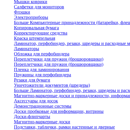
Мышки коврики
Салфетки для мониторов
Флэшки
Электроприборы
Больше Компьютерные принадлежности (батарейки, флеш
Копировальная бумага
Корректирующие средства
Краска штемпельная
Ламинатор, перфобиндер, резаки, шредеры и расходные 
Ламинаторы
Обложка для перфобиндера
Переплетчики для пружин (брошюровщики)
Переплетчики для пружин (брошюровщики)
Пленка для ламинирования
Пружины для перфобиндера
Резаки для бумаги
Уничтожители документов (шредеры)
Больше Ламинатор, перфобиндер, резаки, шредеры и рас
Магнитно-маркерные доски и принадлежности, информа
Аксессуары для досок
Демонстрационные системы
Доски пробковые для информации, витрины
Доски-флипчарты
Магнитно-маркерные доски
Подставки, таблички, рамки настенные и дверные