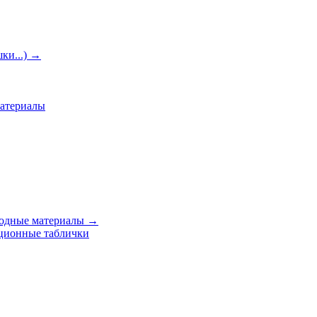
ки...)
→
материалы
ходные материалы
→
ционные таблички