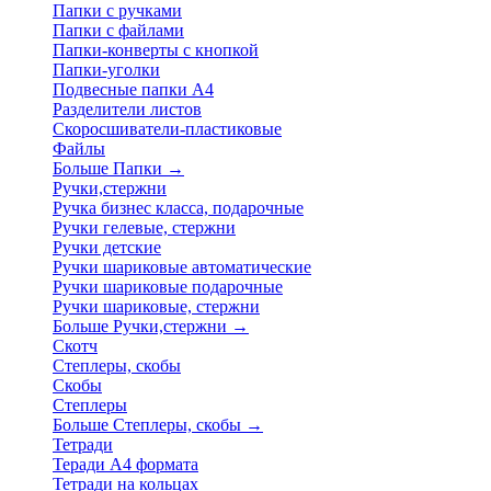
Папки с ручками
Папки с файлами
Папки-конверты с кнопкой
Папки-уголки
Подвесные папки А4
Разделители листов
Скоросшиватели-пластиковые
Файлы
Больше Папки
→
Ручки,стержни
Ручка бизнес класса, подарочные
Ручки гелевые, стержни
Ручки детские
Ручки шариковые автоматические
Ручки шариковые подарочные
Ручки шариковые, стержни
Больше Ручки,стержни
→
Скотч
Степлеры, скобы
Скобы
Степлеры
Больше Степлеры, скобы
→
Тетради
Теради А4 формата
Тетради на кольцах