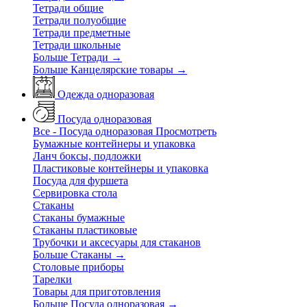
Тетради общие
Тетради полуобщие
Тетради предметные
Тетради школьные
Больше Тетради
→
Больше Канцелярские товары
→
Одежда одноразовая
Посуда одноразовая
Все - Посуда одноразовая
Просмотреть
Бумажные контейнеры и упаковка
Ланч боксы, подложки
Пластиковые контейнеры и упаковка
Посуда для фуршета
Сервировка стола
Стаканы
Стаканы бумажные
Стаканы пластиковые
Трубочки и аксесуары для стаканов
Больше Стаканы
→
Столовые приборы
Тарелки
Товары для приготовления
Больше Посуда одноразовая
→