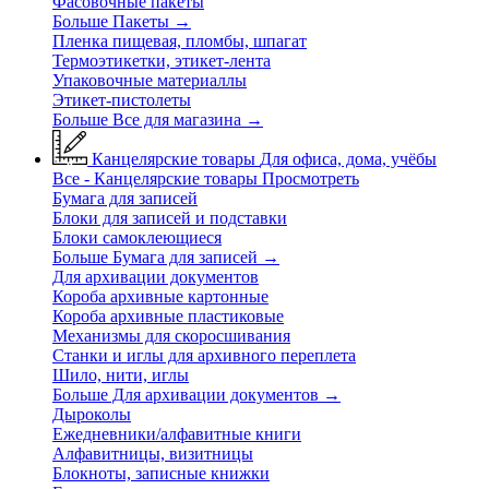
Фасовочные пакеты
Больше Пакеты
→
Пленка пищевая, пломбы, шпагат
Термоэтикетки, этикет-лента
Упаковочные материаллы
Этикет-пистолеты
Больше Все для магазина
→
Канцелярские товары
Для офиса, дома, учёбы
Все - Канцелярские товары
Просмотреть
Бумага для записей
Блоки для записей и подставки
Блоки самоклеющиеся
Больше Бумага для записей
→
Для архивации документов
Короба архивные картонные
Короба архивные пластиковые
Механизмы для скоросшивания
Станки и иглы для архивного переплета
Шило, нити, иглы
Больше Для архивации документов
→
Дыроколы
Ежедневники/алфавитные книги
Алфавитницы, визитницы
Блокноты, записные книжки