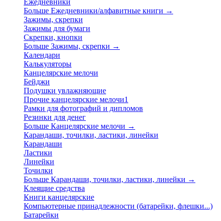
Ежедневники
Больше Ежедневники/алфавитные книги
→
Зажимы, скрепки
Зажимы для бумаги
Скрепки, кнопки
Больше Зажимы, скрепки
→
Календари
Калькуляторы
Канцелярские мелочи
Бейджи
Подушки увлажняющие
Прочие канцелярские мелочи1
Рамки для фотографий и дипломов
Резинки для денег
Больше Канцелярские мелочи
→
Карандаши, точилки, ластики, линейки
Карандаши
Ластики
Линейки
Точилки
Больше Карандаши, точилки, ластики, линейки
→
Клеящие средства
Книги канцелярские
Компьютерные принадлежности (батарейки, флешки...)
Батарейки