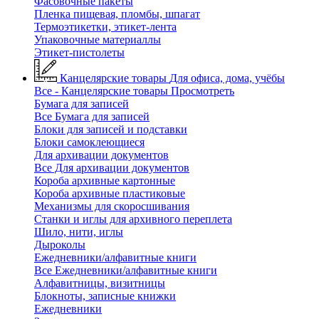
Фасовочные пакеты
Пленка пищевая, пломбы, шпагат
Термоэтикетки, этикет-лента
Упаковочные материаллы
Этикет-пистолеты
Канцелярские товары
Для офиса, дома, учёбы
Все - Канцелярские товары
Просмотреть
Бумага для записей
Все Бумага для записей
Блоки для записей и подставки
Блоки самоклеющиеся
Для архивации документов
Все Для архивации документов
Короба архивные картонные
Короба архивные пластиковые
Механизмы для скоросшивания
Станки и иглы для архивного переплета
Шило, нити, иглы
Дыроколы
Ежедневники/алфавитные книги
Все Ежедневники/алфавитные книги
Алфавитницы, визитницы
Блокноты, записные книжки
Ежедневники