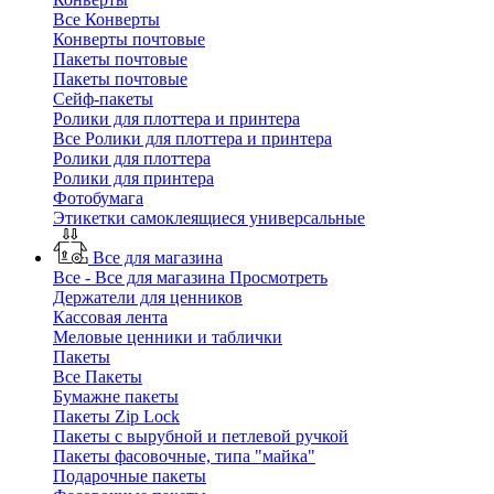
Все Конверты
Конверты почтовые
Пакеты почтовые
Пакеты почтовые
Сейф-пакеты
Ролики для плоттера и принтера
Все Ролики для плоттера и принтера
Ролики для плоттера
Ролики для принтера
Фотобумага
Этикетки самоклеящиеся универсальные
Все для магазина
Все - Все для магазина
Просмотреть
Держатели для ценников
Кассовая лента
Меловые ценники и таблички
Пакеты
Все Пакеты
Бумажне пакеты
Пакеты Zip Lock
Пакеты с вырубной и петлевой ручкой
Пакеты фасовочные, типа "майка"
Подарочные пакеты