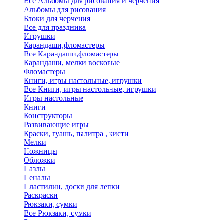
Все Альбомы для рисования и черчения
Альбомы для рисования
Блоки для черчения
Все для праздника
Игрушки
Карандаши,фломастеры
Все Карандаши,фломастеры
Карандаши, мелки восковые
Фломастеры
Книги, игры настольные, игрушки
Все Книги, игры настольные, игрушки
Игры настольные
Книги
Конструкторы
Развивающие игры
Краски, гуашь, палитра , кисти
Мелки
Ножницы
Обложки
Пазлы
Пеналы
Пластилин, доски для лепки
Раскраски
Рюкзаки, сумки
Все Рюкзаки, сумки