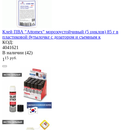
Клей ПВА "Attomex" морозоустойчивый (5 циклов) 85 г в
пластиковой бутылочке с дозатором и съемным к
КОД:
4041621
В наличии (42)
15
руб.
1