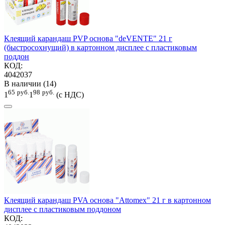
Клеящий карандаш PVP основа "deVENTE" 21 г
(быстросохнущий) в картонном дисплее с пластиковым
поддон
КОД:
4042037
В наличии (14)
65
руб.
98
руб.
1
1
(с НДС)
Клеящий карандаш PVA основа "Attomex" 21 г в картонном
дисплее с пластиковым поддоном
КОД: