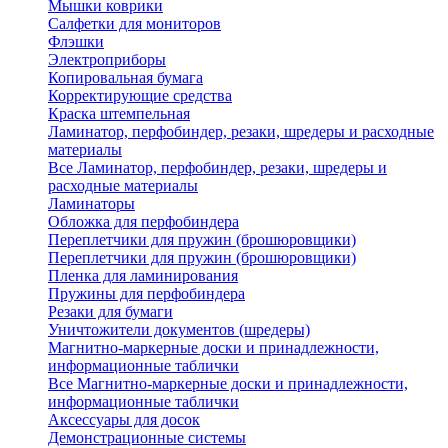
Мышки коврики
Салфетки для мониторов
Флэшки
Электроприборы
Копировальная бумага
Корректирующие средства
Краска штемпельная
Ламинатор, перфобиндер, резаки, шредеры и расходные
материалы
Все Ламинатор, перфобиндер, резаки, шредеры и
расходные материалы
Ламинаторы
Обложка для перфобиндера
Переплетчики для пружин (брошюровщики)
Переплетчики для пружин (брошюровщики)
Пленка для ламинирования
Пружины для перфобиндера
Резаки для бумаги
Уничтожители документов (шредеры)
Магнитно-маркерные доски и принадлежности,
информационные таблички
Все Магнитно-маркерные доски и принадлежности,
информационные таблички
Аксессуары для досок
Демонстрационные системы