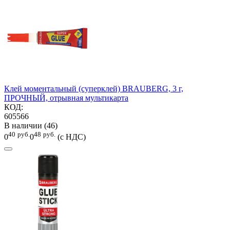
Клей моментальный (суперклей) BRAUBERG, 3 г,
ПРОЧНЫЙ, отрывная мультикарта
КОД:
605566
В наличии (46)
40
руб.
48
руб.
0
0
(с НДС)