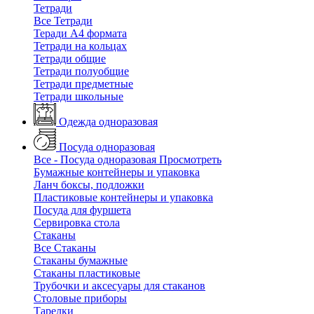
Тетради
Все Тетради
Теради А4 формата
Тетради на кольцах
Тетради общие
Тетради полуобщие
Тетради предметные
Тетради школьные
Одежда одноразовая
Посуда одноразовая
Все - Посуда одноразовая
Просмотреть
Бумажные контейнеры и упаковка
Ланч боксы, подложки
Пластиковые контейнеры и упаковка
Посуда для фуршета
Сервировка стола
Стаканы
Все Стаканы
Стаканы бумажные
Стаканы пластиковые
Трубочки и аксесуары для стаканов
Столовые приборы
Тарелки