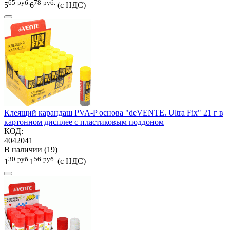
65
руб.
78
руб.
5
6
(с НДС)
Клеящий карандаш PVA-P основа "deVENTE. Ultra Fix" 21 г в
картонном дисплее с пластиковым поддоном
КОД:
4042041
В наличии (19)
30
руб.
56
руб.
1
1
(с НДС)