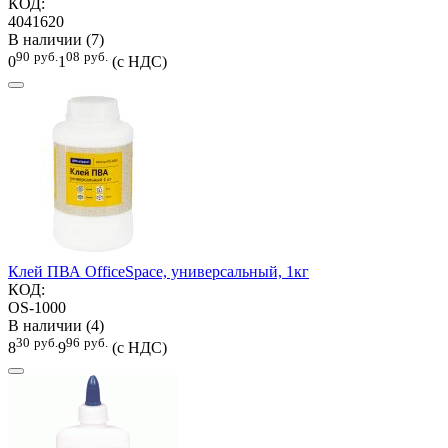
КОД:
4041620
В наличии (7)
90
руб.
08
руб.
0
1
(с НДС)
Клей ПВА OfficeSpace, универсальный, 1кг
КОД:
OS-1000
В наличии (4)
30
руб.
96
руб.
8
9
(с НДС)