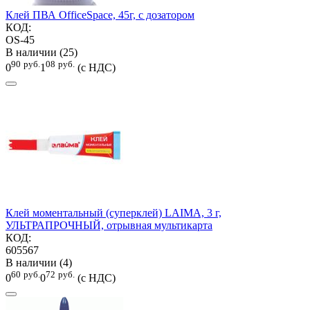
Клей ПВА OfficeSpace, 45г, с дозатором
КОД:
OS-45
В наличии (25)
90
руб.
08
руб.
0
1
(с НДС)
Клей моментальный (суперклей) LAIMA, 3 г,
УЛЬТРАПРОЧНЫЙ, отрывная мультикарта
КОД:
605567
В наличии (4)
60
руб.
72
руб.
0
0
(с НДС)