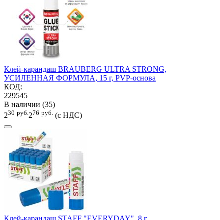
Клей-карандаш BRAUBERG ULTRA STRONG,
УСИЛЕННАЯ ФОРМУЛА, 15 г, PVP-основа
КОД:
229545
В наличии (35)
30
руб.
76
руб.
2
2
(с НДС)
Клей-карандаш STAFF "EVERYDAY", 8 г