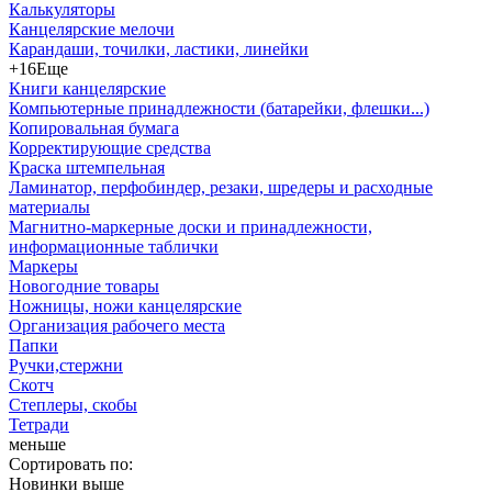
Калькуляторы
Канцелярские мелочи
Карандаши, точилки, ластики, линейки
+16
Еще
Книги канцелярские
Компьютерные принадлежности (батарейки, флешки...)
Копировальная бумага
Корректирующие средства
Краска штемпельная
Ламинатор, перфобиндер, резаки, шредеры и расходные
материалы
Магнитно-маркерные доски и принадлежности,
информационные таблички
Маркеры
Новогодние товары
Ножницы, ножи канцелярские
Организация рабочего места
Папки
Ручки,стержни
Скотч
Степлеры, скобы
Тетради
меньше
Сортировать по:
Новинки выше