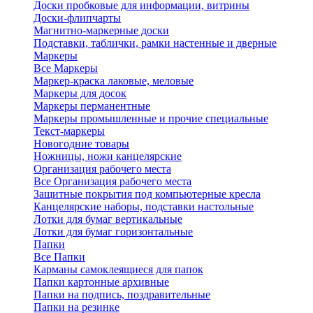
Доски пробковые для информации, витрины
Доски-флипчарты
Магнитно-маркерные доски
Подставки, таблички, рамки настенные и дверные
Маркеры
Все Маркеры
Маркер-краска лаковые, меловые
Маркеры для досок
Маркеры перманентные
Маркеры промышленные и прочие специальные
Текст-маркеры
Новогодние товары
Ножницы, ножи канцелярские
Организация рабочего места
Все Организация рабочего места
Защитные покрытия под компьютерные кресла
Канцелярские наборы, подставки настольные
Лотки для бумаг вертикальные
Лотки для бумаг горизонтальные
Папки
Все Папки
Карманы самоклеящиеся для папок
Папки картонные архивные
Папки на подпись, поздравительные
Папки на резинке