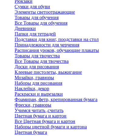
Рюкзаки
Сумки для обуви
Элементы светоотражающие
Товары для обучения
Все Товары для обучения
Дневники
Папки для тетрадей
Подставки для книг, поодставки на стол
Принадлежности для черчения
Расписания уроков, обучающие плакаты
Товары для твочества
Все Товары для твочества
Доски для рисования
Клеевые пистолеты, выжигание
Мозайки, гравюры
Наборы для рисования
Наклейки, декор
Раскраски и вырезалки
Фоамиран, фетр, крепированная бумага
Фрески, гравюры
Учимся читать ,считать
Цветная бумага и картон
Все Цветная бумага и картон
Наборы цветной бумаги и картона
Цветная бумага