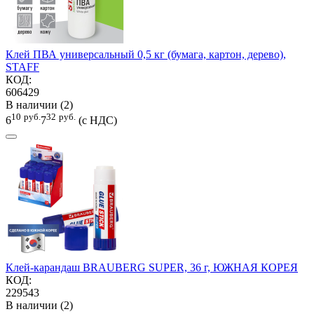
Клей ПВА универсальный 0,5 кг (бумага, картон, дерево),
STAFF
КОД:
606429
В наличии (2)
10
руб.
32
руб.
6
7
(с НДС)
Клей-карандаш BRAUBERG SUPER, 36 г, ЮЖНАЯ КОРЕЯ
КОД:
229543
В наличии (2)