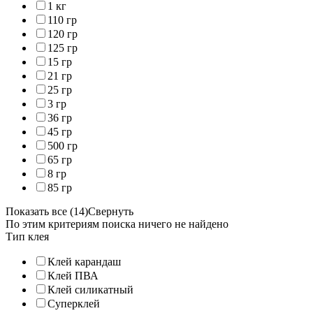
1 кг
110 гр
120 гр
125 гр
15 гр
21 гр
25 гр
3 гр
36 гр
45 гр
500 гр
65 гр
8 гр
85 гр
Показать все (14)
Свернуть
По этим критериям поиска ничего не найдено
Тип клея
Клей карандаш
Клей ПВА
Клей силикатный
Суперклей