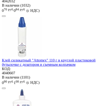
4042032
В наличии (1032)
70
руб.
84
руб.
0
0
(с НДС)
Клей силикатный "Attomex" 110 г в круглой пластиковой
бутылочке с дозатором и съемным колпачком
КОД:
4040607
В наличии (1101)
90
руб.
08
руб.
0
1
(с НДС)