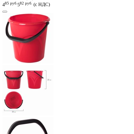
85
руб.
82
руб.
4
5
(с НДС)