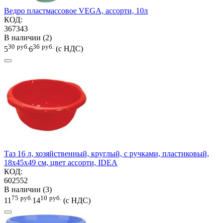
Ведро пластмассовое VEGA, ассорти, 10л
КОД:
367343
В наличии (2)
30
руб.
36
руб.
5
6
(с НДС)
Таз 16 л, хозяйственный, круглый, с ручками, пластиковый,
18х45х49 см, цвет ассорти, IDEA
КОД:
602552
В наличии (3)
75
руб.
10
руб.
11
14
(с НДС)