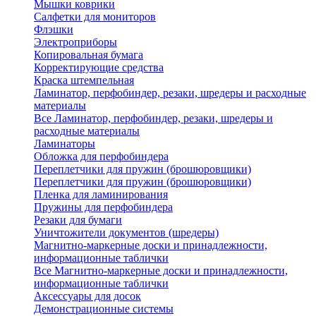
Мышки коврики
Салфетки для мониторов
Флэшки
Электроприборы
Копировальная бумага
Корректирующие средства
Краска штемпельная
Ламинатор, перфобиндер, резаки, шредеры и расходные
материалы
Все Ламинатор, перфобиндер, резаки, шредеры и
расходные материалы
Ламинаторы
Обложка для перфобиндера
Переплетчики для пружин (брошюровщики)
Переплетчики для пружин (брошюровщики)
Пленка для ламинирования
Пружины для перфобиндера
Резаки для бумаги
Уничтожители документов (шредеры)
Магнитно-маркерные доски и принадлежности,
информационные таблички
Все Магнитно-маркерные доски и принадлежности,
информационные таблички
Аксессуары для досок
Демонстрационные системы