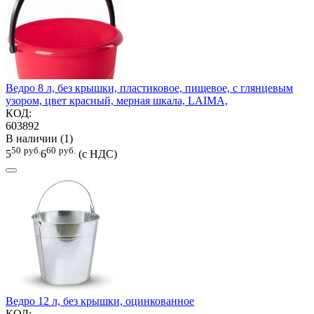
Ведро 8 л, без крышки, пластиковое, пищевое, с глянцевым
узором, цвет красный, мерная шкала, LAIMA,
КОД:
603892
В наличии (1)
50
руб.
60
руб.
5
6
(с НДС)
Ведро 12 л, без крышки, оцинкованное
КОД: