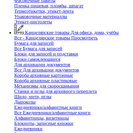
Фасовочные пакеты
Пленка пищевая, пломбы, шпагат
Термоэтикетки, этикет-лента
Упаковочные материаллы
Этикет-пистолеты
Канцелярские товары
Для офиса, дома, учёбы
Все - Канцелярские товары
Просмотреть
Бумага для записей
Все Бумага для записей
Блоки для записей и подставки
Блоки самоклеющиеся
Для архивации документов
Все Для архивации документов
Короба архивные картонные
Короба архивные пластиковые
Механизмы для скоросшивания
Станки и иглы для архивного переплета
Шило, нити, иглы
Дыроколы
Ежедневники/алфавитные книги
Все Ежедневники/алфавитные книги
Алфавитницы, визитницы
Блокноты, записные книжки
Ежедневники