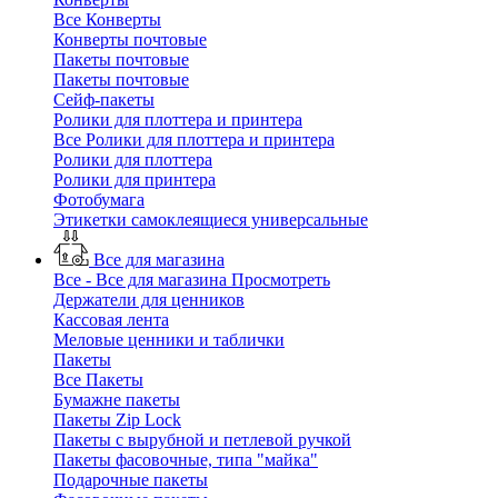
Все Конверты
Конверты почтовые
Пакеты почтовые
Пакеты почтовые
Сейф-пакеты
Ролики для плоттера и принтера
Все Ролики для плоттера и принтера
Ролики для плоттера
Ролики для принтера
Фотобумага
Этикетки самоклеящиеся универсальные
Все для магазина
Все - Все для магазина
Просмотреть
Держатели для ценников
Кассовая лента
Меловые ценники и таблички
Пакеты
Все Пакеты
Бумажне пакеты
Пакеты Zip Lock
Пакеты с вырубной и петлевой ручкой
Пакеты фасовочные, типа "майка"
Подарочные пакеты