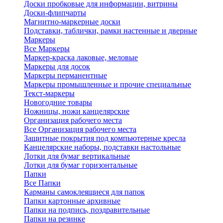
Доски пробковые для информации, витрины
Доски-флипчарты
Магнитно-маркерные доски
Подставки, таблички, рамки настенные и дверные
Маркеры
Все Маркеры
Маркер-краска лаковые, меловые
Маркеры для досок
Маркеры перманентные
Маркеры промышленные и прочие специальные
Текст-маркеры
Новогодние товары
Ножницы, ножи канцелярские
Организация рабочего места
Все Организация рабочего места
Защитные покрытия под компьютерные кресла
Канцелярские наборы, подставки настольные
Лотки для бумаг вертикальные
Лотки для бумаг горизонтальные
Папки
Все Папки
Карманы самоклеящиеся для папок
Папки картонные архивные
Папки на подпись, поздравительные
Папки на резинке