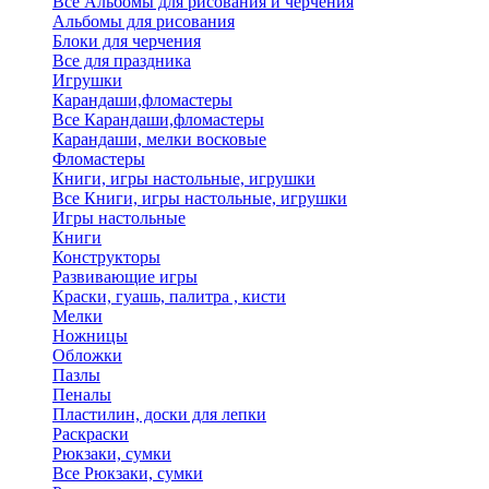
Все Альбомы для рисования и черчения
Альбомы для рисования
Блоки для черчения
Все для праздника
Игрушки
Карандаши,фломастеры
Все Карандаши,фломастеры
Карандаши, мелки восковые
Фломастеры
Книги, игры настольные, игрушки
Все Книги, игры настольные, игрушки
Игры настольные
Книги
Конструкторы
Развивающие игры
Краски, гуашь, палитра , кисти
Мелки
Ножницы
Обложки
Пазлы
Пеналы
Пластилин, доски для лепки
Раскраски
Рюкзаки, сумки
Все Рюкзаки, сумки