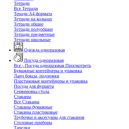
Тетради
Все Тетради
Теради А4 формата
Тетради на кольцах
Тетради общие
Тетради полуобщие
Тетради предметные
Тетради школьные
Одежда одноразовая
Посуда одноразовая
Все - Посуда одноразовая
Просмотреть
Бумажные контейнеры и упаковка
Ланч боксы, подложки
Пластиковые контейнеры и упаковка
Посуда для фуршета
Сервировка стола
Стаканы
Все Стаканы
Стаканы бумажные
Стаканы пластиковые
Трубочки и аксесуары для стаканов
Столовые приборы
Тарелки