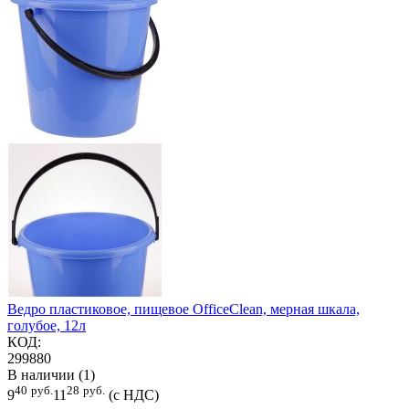
Ведро пластиковое, пищевое OfficeClean, мерная шкала,
голубое, 12л
КОД:
299880
В наличии (1)
40
руб.
28
руб.
9
11
(с НДС)