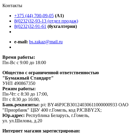
Контакты
+375 (44) 700-09-05
(A1)
8(0232)32-93-13 (отдел продаж)
8(0232)32-91-61
(бухгалтерия)
e-mail:
bs.zakaz@mail.ru
Время работы:
Пн-Вс с 9:00 до 18:00
Общество с ограниченной ответственностью
"Бумажный Стандарт"
УНП 490867350
Режим работы:
Пн-Чт: с 8:30 до 17:00,
Пт с 8:30 до 16:00,
Банк.реквизиты:
р/с BY46PJCB30124030611000000933 ОАО
"Приорбанк" ЦБУ 400 г.Гомель, код PJCBBY2X;
Юр.адрес:
Республика Беларусь, г.Гомель,
ул. ул.Шилова, д.20
Интернет магазин зарегистрирован: