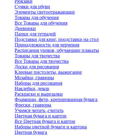
Рюкзаки
Сумки для обуви
Элементы светоотражающие
Товары для обучения
Все Товары для обучения
Дневники
Папки для тетрадей
Подставки для книг, поодставки на стол
Принадлежности для черчения
Расписания уроков, обучающие плакаты
Товары для твочества
Все Товары для твочества
Доски для рисования
Клеевые пистолеты, выжигание
Мозайки, гравюры
Наборы для рисования
Наклейки, декор
Раскраски и вырезалки
Фоамиран, фетр, крепированная бумага
Фрески, гравюры
Учимся читать ,считать
Цветная бумага и картон
Все Цветная бумага и картон
Наборы цветной бумаги и картона
Цветная бумага