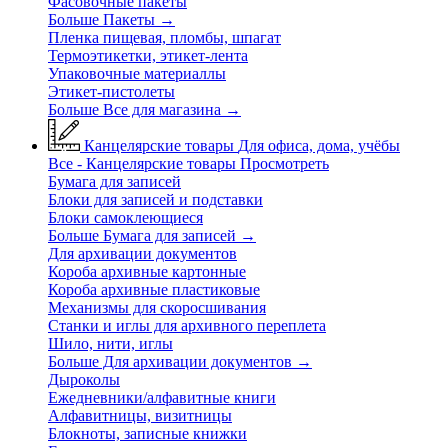
Фасовочные пакеты
Больше Пакеты
→
Пленка пищевая, пломбы, шпагат
Термоэтикетки, этикет-лента
Упаковочные материаллы
Этикет-пистолеты
Больше Все для магазина
→
Канцелярские товары
Для офиса, дома, учёбы
Все - Канцелярские товары
Просмотреть
Бумага для записей
Блоки для записей и подставки
Блоки самоклеющиеся
Больше Бумага для записей
→
Для архивации документов
Короба архивные картонные
Короба архивные пластиковые
Механизмы для скоросшивания
Станки и иглы для архивного переплета
Шило, нити, иглы
Больше Для архивации документов
→
Дыроколы
Ежедневники/алфавитные книги
Алфавитницы, визитницы
Блокноты, записные книжки