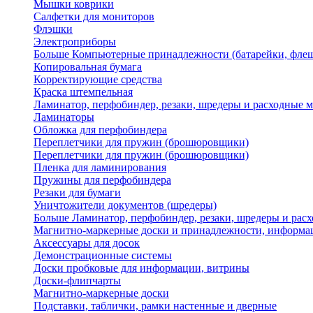
Мышки коврики
Салфетки для мониторов
Флэшки
Электроприборы
Больше Компьютерные принадлежности (батарейки, флеш
Копировальная бумага
Корректирующие средства
Краска штемпельная
Ламинатор, перфобиндер, резаки, шредеры и расходные 
Ламинаторы
Обложка для перфобиндера
Переплетчики для пружин (брошюровщики)
Переплетчики для пружин (брошюровщики)
Пленка для ламинирования
Пружины для перфобиндера
Резаки для бумаги
Уничтожители документов (шредеры)
Больше Ламинатор, перфобиндер, резаки, шредеры и рас
Магнитно-маркерные доски и принадлежности, информа
Аксессуары для досок
Демонстрационные системы
Доски пробковые для информации, витрины
Доски-флипчарты
Магнитно-маркерные доски
Подставки, таблички, рамки настенные и дверные