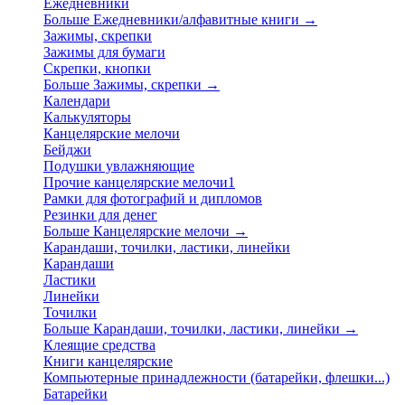
Ежедневники
Больше Ежедневники/алфавитные книги
→
Зажимы, скрепки
Зажимы для бумаги
Скрепки, кнопки
Больше Зажимы, скрепки
→
Календари
Калькуляторы
Канцелярские мелочи
Бейджи
Подушки увлажняющие
Прочие канцелярские мелочи1
Рамки для фотографий и дипломов
Резинки для денег
Больше Канцелярские мелочи
→
Карандаши, точилки, ластики, линейки
Карандаши
Ластики
Линейки
Точилки
Больше Карандаши, точилки, ластики, линейки
→
Клеящие средства
Книги канцелярские
Компьютерные принадлежности (батарейки, флешки...)
Батарейки