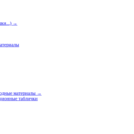
ки...)
→
материалы
ходные материалы
→
ционные таблички