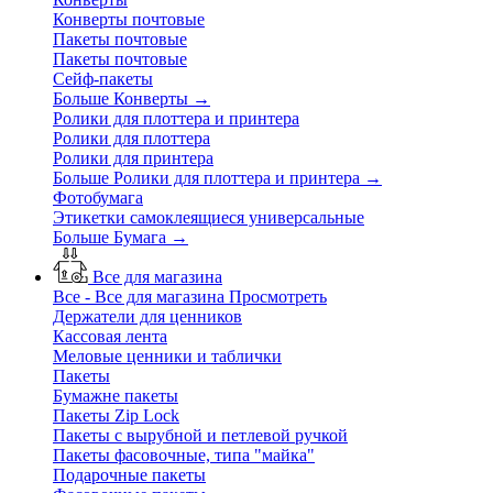
Конверты почтовые
Пакеты почтовые
Пакеты почтовые
Сейф-пакеты
Больше Конверты
→
Ролики для плоттера и принтера
Ролики для плоттера
Ролики для принтера
Больше Ролики для плоттера и принтера
→
Фотобумага
Этикетки самоклеящиеся универсальные
Больше Бумага
→
Все для магазина
Все - Все для магазина
Просмотреть
Держатели для ценников
Кассовая лента
Меловые ценники и таблички
Пакеты
Бумажне пакеты
Пакеты Zip Lock
Пакеты с вырубной и петлевой ручкой
Пакеты фасовочные, типа "майка"
Подарочные пакеты