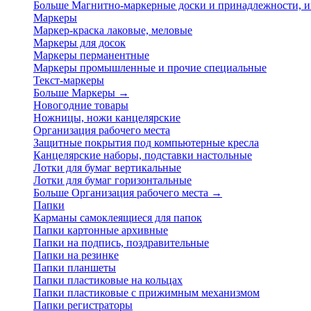
Больше Магнитно-маркерные доски и принадлежности,
Маркеры
Маркер-краска лаковые, меловые
Маркеры для досок
Маркеры перманентные
Маркеры промышленные и прочие специальные
Текст-маркеры
Больше Маркеры
→
Новогодние товары
Ножницы, ножи канцелярские
Организация рабочего места
Защитные покрытия под компьютерные кресла
Канцелярские наборы, подставки настольные
Лотки для бумаг вертикальные
Лотки для бумаг горизонтальные
Больше Организация рабочего места
→
Папки
Карманы самоклеящиеся для папок
Папки картонные архивные
Папки на подпись, поздравительные
Папки на резинке
Папки планшеты
Папки пластиковые на кольцах
Папки пластиковые с прижимным механизмом
Папки регистраторы