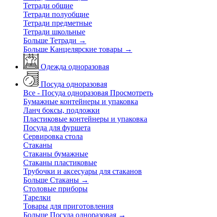
Тетради общие
Тетради полуобщие
Тетради предметные
Тетради школьные
Больше Тетради
→
Больше Канцелярские товары
→
Одежда одноразовая
Посуда одноразовая
Все - Посуда одноразовая
Просмотреть
Бумажные контейнеры и упаковка
Ланч боксы, подложки
Пластиковые контейнеры и упаковка
Посуда для фуршета
Сервировка стола
Стаканы
Стаканы бумажные
Стаканы пластиковые
Трубочки и аксесуары для стаканов
Больше Стаканы
→
Столовые приборы
Тарелки
Товары для приготовления
Больше Посуда одноразовая
→