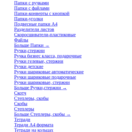
Папки с ручками
Папки с файлами
Папки-конверты с кнопкой
Папки-уголки
Подвесные папки А4
Разделители листов
Скоросшиватели-пластиковые
Файлы
Больше Папки
→
Ручки,стержни
Ручка бизнес класса, подарочные
Ручки гелевые, стержни
Ручки детские
Ручки шариковые автоматические
Ручки шариковые подарочные
Ручки шариковые, стержни
Больше Ручки,стержни
→
Скотч
Степлеры, скобы
Скобы
Степлеры
Больше Степлеры, скобы
→
Тетради
Теради А4 формата
Тетради на кольцах