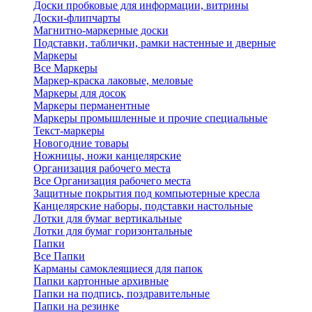
Доски пробковые для информации, витрины
Доски-флипчарты
Магнитно-маркерные доски
Подставки, таблички, рамки настенные и дверные
Маркеры
Все Маркеры
Маркер-краска лаковые, меловые
Маркеры для досок
Маркеры перманентные
Маркеры промышленные и прочие специальные
Текст-маркеры
Новогодние товары
Ножницы, ножи канцелярские
Организация рабочего места
Все Организация рабочего места
Защитные покрытия под компьютерные кресла
Канцелярские наборы, подставки настольные
Лотки для бумаг вертикальные
Лотки для бумаг горизонтальные
Папки
Все Папки
Карманы самоклеящиеся для папок
Папки картонные архивные
Папки на подпись, поздравительные
Папки на резинке