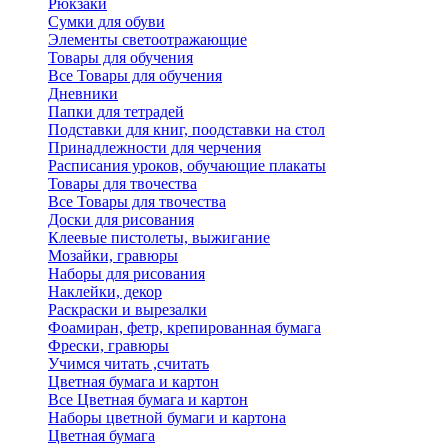
Рюкзаки
Сумки для обуви
Элементы светоотражающие
Товары для обучения
Все Товары для обучения
Дневники
Папки для тетрадей
Подставки для книг, поодставки на стол
Принадлежности для черчения
Расписания уроков, обучающие плакаты
Товары для твочества
Все Товары для твочества
Доски для рисования
Клеевые пистолеты, выжигание
Мозайки, гравюры
Наборы для рисования
Наклейки, декор
Раскраски и вырезалки
Фоамиран, фетр, крепированная бумага
Фрески, гравюры
Учимся читать ,считать
Цветная бумага и картон
Все Цветная бумага и картон
Наборы цветной бумаги и картона
Цветная бумага