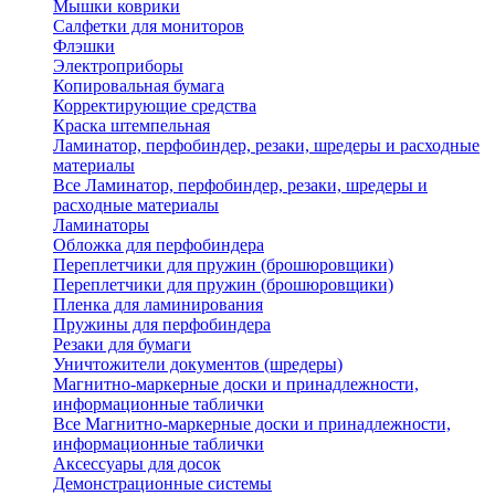
Мышки коврики
Салфетки для мониторов
Флэшки
Электроприборы
Копировальная бумага
Корректирующие средства
Краска штемпельная
Ламинатор, перфобиндер, резаки, шредеры и расходные
материалы
Все Ламинатор, перфобиндер, резаки, шредеры и
расходные материалы
Ламинаторы
Обложка для перфобиндера
Переплетчики для пружин (брошюровщики)
Переплетчики для пружин (брошюровщики)
Пленка для ламинирования
Пружины для перфобиндера
Резаки для бумаги
Уничтожители документов (шредеры)
Магнитно-маркерные доски и принадлежности,
информационные таблички
Все Магнитно-маркерные доски и принадлежности,
информационные таблички
Аксессуары для досок
Демонстрационные системы