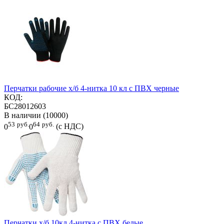
Перчатки рабочие х/б 4-нитка 10 кл с ПВХ черные
КОД:
БС28012603
В наличии (10000)
53
руб.
64
руб.
0
0
(с НДС)
Перчатки х/б 10кл 4-нитка с ПВХ белые