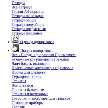
Тетради
Все Тетради
Теради А4 формата
Тетради на кольцах
Тетради общие
Тетради полуобщие
Тетради предметные
Тетради школьные
Одежда одноразовая
Посуда одноразовая
Все - Посуда одноразовая
Просмотреть
Бумажные контейнеры и упаковка
Ланч боксы, подложки
Пластиковые контейнеры и упаковка
Посуда для фуршета
Сервировка стола
Стаканы
Все Стаканы
Стаканы бумажные
Стаканы пластиковые
Трубочки и аксесуары для стаканов
Столовые приборы
Тарелки