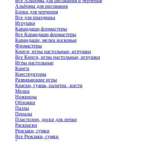
Все Альбомы для рисования и черчения
Альбомы для рисования
Блоки для черчения
Все для праздника
Игрушки
Карандаши,фломастеры
Все Карандаши,фломастеры
Карандаши, мелки восковые
Фломастеры
Книги, игры настольные, игрушки
Все Книги, игры настольные, игрушки
Игры настольные
Книги
Конструкторы
Развивающие игры
Краски, гуашь, палитра , кисти
Мелки
Ножницы
Обложки
Пазлы
Пеналы
Пластилин, доски для лепки
Раскраски
Рюкзаки, сумки
Все Рюкзаки, сумки