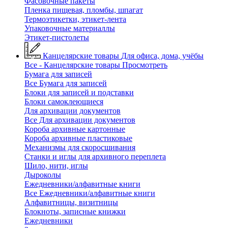
Фасовочные пакеты
Пленка пищевая, пломбы, шпагат
Термоэтикетки, этикет-лента
Упаковочные материаллы
Этикет-пистолеты
Канцелярские товары
Для офиса, дома, учёбы
Все - Канцелярские товары
Просмотреть
Бумага для записей
Все Бумага для записей
Блоки для записей и подставки
Блоки самоклеющиеся
Для архивации документов
Все Для архивации документов
Короба архивные картонные
Короба архивные пластиковые
Механизмы для скоросшивания
Станки и иглы для архивного переплета
Шило, нити, иглы
Дыроколы
Ежедневники/алфавитные книги
Все Ежедневники/алфавитные книги
Алфавитницы, визитницы
Блокноты, записные книжки
Ежедневники