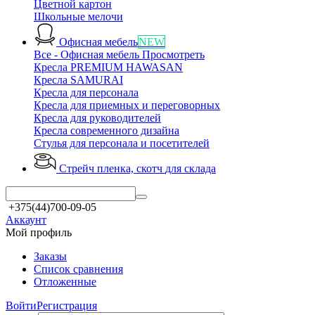
Цветной картон
Школьные мелочи
Офисная мебель
NEW
Все - Офисная мебель
Просмотреть
Кресла PREMIUM HAWASAN
Кресла SAMURAI
Кресла для персонала
Кресла для приемных и переговорных
Кресла для руководителей
Кресла современного дизайна
Стулья для персонала и посетителей
Стрейч пленка, скотч
для склада
+375(44)700-09-05
Аккаунт
Мой профиль
Заказы
Список сравнения
Отложенные
Войти
Регистрация