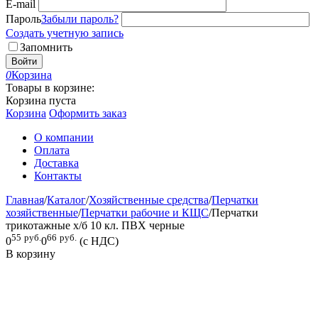
E-mail
Пароль
Забыли пароль?
Создать учетную запись
Запомнить
Войти
0
Корзина
Товары в корзине:
Корзина пуста
Корзина
Оформить заказ
О компании
Оплата
Доставка
Контакты
Главная
/
Каталог
/
Хозяйственные средства
/
Перчатки
хозяйственные
/
Перчатки рабочие и КЩС
/
Перчатки
трикотажные х/б 10 кл. ПВХ черные
55
руб.
66
руб.
0
0
(с НДС)
В корзину