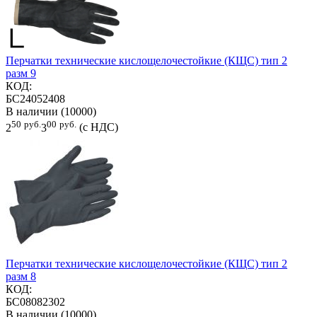
Перчатки технические кислощелочестойкие (КЩС) тип 2
разм 9
КОД:
БС24052408
В наличии (10000)
50
руб.
00
руб.
2
3
(с НДС)
Перчатки технические кислощелочестойкие (КЩС) тип 2
разм 8
КОД:
БС08082302
В наличии (10000)