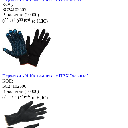
КОД:
БС24102505
В наличии (10000)
55
руб.
66
руб.
0
0
(с НДС)
Перчатки х/б 10кл 4-нитка с ПВХ "черные"
КОД:
БС24102506
В наличии (10000)
43
руб.
52
руб.
0
0
(с НДС)