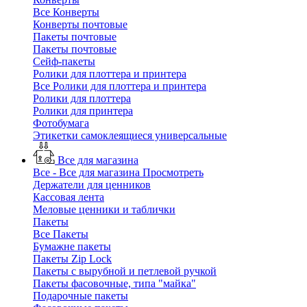
Все Конверты
Конверты почтовые
Пакеты почтовые
Пакеты почтовые
Сейф-пакеты
Ролики для плоттера и принтера
Все Ролики для плоттера и принтера
Ролики для плоттера
Ролики для принтера
Фотобумага
Этикетки самоклеящиеся универсальные
Все для магазина
Все - Все для магазина
Просмотреть
Держатели для ценников
Кассовая лента
Меловые ценники и таблички
Пакеты
Все Пакеты
Бумажне пакеты
Пакеты Zip Lock
Пакеты с вырубной и петлевой ручкой
Пакеты фасовочные, типа "майка"
Подарочные пакеты