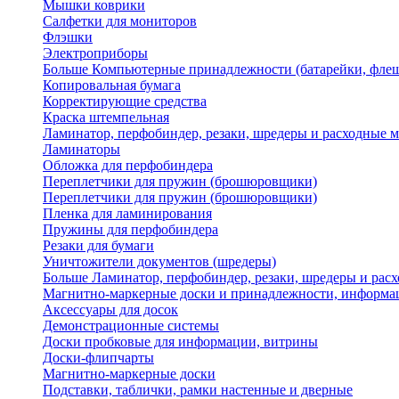
Мышки коврики
Салфетки для мониторов
Флэшки
Электроприборы
Больше Компьютерные принадлежности (батарейки, флеш
Копировальная бумага
Корректирующие средства
Краска штемпельная
Ламинатор, перфобиндер, резаки, шредеры и расходные 
Ламинаторы
Обложка для перфобиндера
Переплетчики для пружин (брошюровщики)
Переплетчики для пружин (брошюровщики)
Пленка для ламинирования
Пружины для перфобиндера
Резаки для бумаги
Уничтожители документов (шредеры)
Больше Ламинатор, перфобиндер, резаки, шредеры и рас
Магнитно-маркерные доски и принадлежности, информа
Аксессуары для досок
Демонстрационные системы
Доски пробковые для информации, витрины
Доски-флипчарты
Магнитно-маркерные доски
Подставки, таблички, рамки настенные и дверные