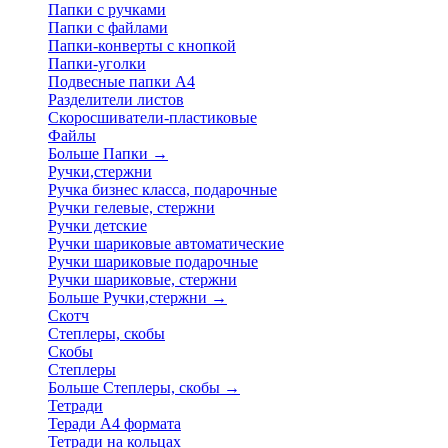
Папки с ручками
Папки с файлами
Папки-конверты с кнопкой
Папки-уголки
Подвесные папки А4
Разделители листов
Скоросшиватели-пластиковые
Файлы
Больше Папки
→
Ручки,стержни
Ручка бизнес класса, подарочные
Ручки гелевые, стержни
Ручки детские
Ручки шариковые автоматические
Ручки шариковые подарочные
Ручки шариковые, стержни
Больше Ручки,стержни
→
Скотч
Степлеры, скобы
Скобы
Степлеры
Больше Степлеры, скобы
→
Тетради
Теради А4 формата
Тетради на кольцах