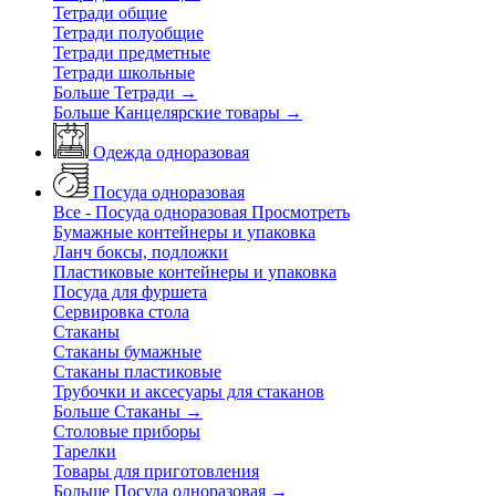
Тетради общие
Тетради полуобщие
Тетради предметные
Тетради школьные
Больше Тетради
→
Больше Канцелярские товары
→
Одежда одноразовая
Посуда одноразовая
Все - Посуда одноразовая
Просмотреть
Бумажные контейнеры и упаковка
Ланч боксы, подложки
Пластиковые контейнеры и упаковка
Посуда для фуршета
Сервировка стола
Стаканы
Стаканы бумажные
Стаканы пластиковые
Трубочки и аксесуары для стаканов
Больше Стаканы
→
Столовые приборы
Тарелки
Товары для приготовления
Больше Посуда одноразовая
→