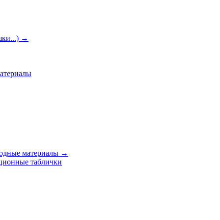
ки...)
→
материалы
ходные материалы
→
ционные таблички