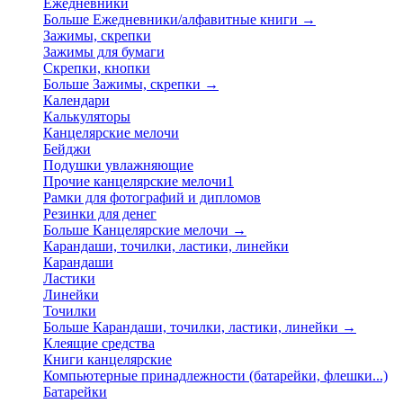
Ежедневники
Больше Ежедневники/алфавитные книги
→
Зажимы, скрепки
Зажимы для бумаги
Скрепки, кнопки
Больше Зажимы, скрепки
→
Календари
Калькуляторы
Канцелярские мелочи
Бейджи
Подушки увлажняющие
Прочие канцелярские мелочи1
Рамки для фотографий и дипломов
Резинки для денег
Больше Канцелярские мелочи
→
Карандаши, точилки, ластики, линейки
Карандаши
Ластики
Линейки
Точилки
Больше Карандаши, точилки, ластики, линейки
→
Клеящие средства
Книги канцелярские
Компьютерные принадлежности (батарейки, флешки...)
Батарейки