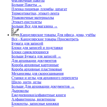
Фасовочные пакеты
Больше Пакеты
→
Пленка пищевая, пломбы, шпагат
Термоэтикетки, этикет-лента
Упаковочные материаллы
Этикет-пистолеты
Больше Все для магазина
→
Канцелярские товары
Для офиса, дома, учёбы
Все - Канцелярские товары
Просмотреть
Бумага для записей
Блоки для записей и подставки
Блоки самоклеющиеся
Больше Бумага для записей
→
Для архивации документов
Короба архивные картонные
Короба архивные пластиковые
Механизмы для скоросшивания
Станки и иглы для архивного переплета
Шило, нити, иглы
Больше Для архивации документов
→
Дыроколы
Ежедневники/алфавитные книги
Алфавитницы, визитницы
Блокноты, записные книжки