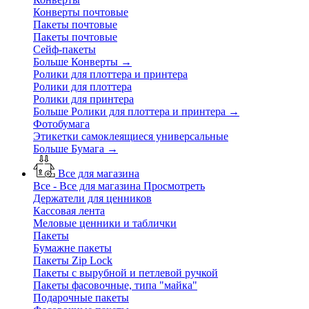
Конверты почтовые
Пакеты почтовые
Пакеты почтовые
Сейф-пакеты
Больше Конверты
→
Ролики для плоттера и принтера
Ролики для плоттера
Ролики для принтера
Больше Ролики для плоттера и принтера
→
Фотобумага
Этикетки самоклеящиеся универсальные
Больше Бумага
→
Все для магазина
Все - Все для магазина
Просмотреть
Держатели для ценников
Кассовая лента
Меловые ценники и таблички
Пакеты
Бумажне пакеты
Пакеты Zip Lock
Пакеты с вырубной и петлевой ручкой
Пакеты фасовочные, типа "майка"
Подарочные пакеты