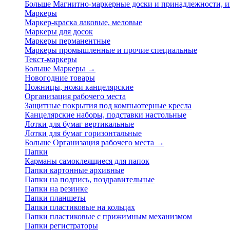
Больше Магнитно-маркерные доски и принадлежности,
Маркеры
Маркер-краска лаковые, меловые
Маркеры для досок
Маркеры перманентные
Маркеры промышленные и прочие специальные
Текст-маркеры
Больше Маркеры
→
Новогодние товары
Ножницы, ножи канцелярские
Организация рабочего места
Защитные покрытия под компьютерные кресла
Канцелярские наборы, подставки настольные
Лотки для бумаг вертикальные
Лотки для бумаг горизонтальные
Больше Организация рабочего места
→
Папки
Карманы самоклеящиеся для папок
Папки картонные архивные
Папки на подпись, поздравительные
Папки на резинке
Папки планшеты
Папки пластиковые на кольцах
Папки пластиковые с прижимным механизмом
Папки регистраторы