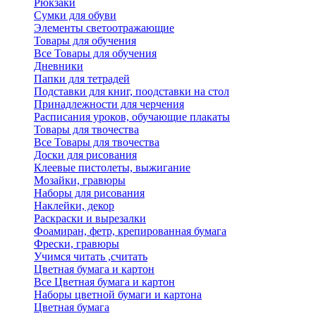
Рюкзаки
Сумки для обуви
Элементы светоотражающие
Товары для обучения
Все Товары для обучения
Дневники
Папки для тетрадей
Подставки для книг, поодставки на стол
Принадлежности для черчения
Расписания уроков, обучающие плакаты
Товары для твочества
Все Товары для твочества
Доски для рисования
Клеевые пистолеты, выжигание
Мозайки, гравюры
Наборы для рисования
Наклейки, декор
Раскраски и вырезалки
Фоамиран, фетр, крепированная бумага
Фрески, гравюры
Учимся читать ,считать
Цветная бумага и картон
Все Цветная бумага и картон
Наборы цветной бумаги и картона
Цветная бумага