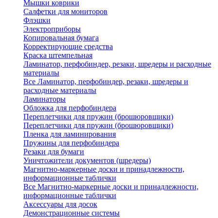
Мышки коврики
Салфетки для мониторов
Флэшки
Электроприборы
Копировальная бумага
Корректирующие средства
Краска штемпельная
Ламинатор, перфобиндер, резаки, шредеры и расходные
материалы
Все Ламинатор, перфобиндер, резаки, шредеры и
расходные материалы
Ламинаторы
Обложка для перфобиндера
Переплетчики для пружин (брошюровщики)
Переплетчики для пружин (брошюровщики)
Пленка для ламинирования
Пружины для перфобиндера
Резаки для бумаги
Уничтожители документов (шредеры)
Магнитно-маркерные доски и принадлежности,
информационные таблички
Все Магнитно-маркерные доски и принадлежности,
информационные таблички
Аксессуары для досок
Демонстрационные системы