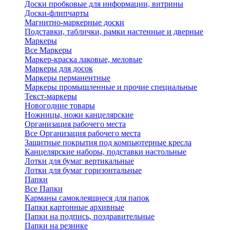
Доски пробковые для информации, витрины
Доски-флипчарты
Магнитно-маркерные доски
Подставки, таблички, рамки настенные и дверные
Маркеры
Все Маркеры
Маркер-краска лаковые, меловые
Маркеры для досок
Маркеры перманентные
Маркеры промышленные и прочие специальные
Текст-маркеры
Новогодние товары
Ножницы, ножи канцелярские
Организация рабочего места
Все Организация рабочего места
Защитные покрытия под компьютерные кресла
Канцелярские наборы, подставки настольные
Лотки для бумаг вертикальные
Лотки для бумаг горизонтальные
Папки
Все Папки
Карманы самоклеящиеся для папок
Папки картонные архивные
Папки на подпись, поздравительные
Папки на резинке