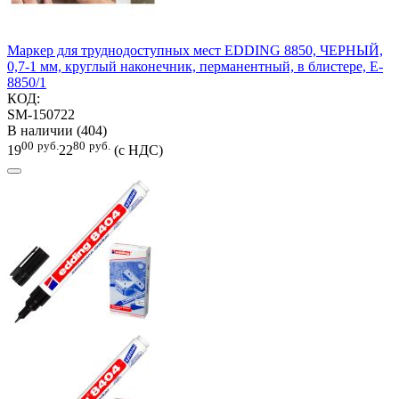
Маркер для труднодоступных мест EDDING 8850, ЧЕРНЫЙ,
0,7-1 мм, круглый наконечник, перманентный, в блистере, E-
8850/1
КОД:
SM-150722
В наличии (404)
00
руб.
80
руб.
19
22
(с НДС)