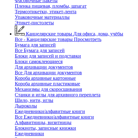
Фасовочные пакеты
Пленка пищевая, пломбы, шпагат
Термоэтикетки, этикет-лента
Упаковочные материаллы
Этикет-пистолеты
Канцелярские товары
Для офиса, дома, учёбы
Все - Канцелярские товары
Просмотреть
Бумага для записей
Все Бумага для записей
Блоки для записей и подставки
Блоки самоклеющиеся
Для архивации документов
Все Для архивации документов
Короба архивные картонные
Короба архивные пластиковые
Механизмы для скоросшивания
Станки и иглы для архивного переплета
Шило, нити, иглы
Дыроколы
Ежедневники/алфавитные книги
Все Ежедневники/алфавитные книги
Алфавитницы, визитницы
Блокноты, записные книжки
Ежедневники