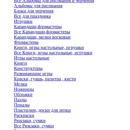
Все Альбомы для рисования и черчения
Альбомы для рисования
Блоки для черчения
Все для праздника
Игрушки
Карандаши,фломастеры
Все Карандаши,фломастеры
Карандаши, мелки восковые
Фломастеры
Книги, игры настольные, игрушки
Все Книги, игры настольные, игрушки
Игры настольные
Книги
Конструкторы
Развивающие игры
Краски, гуашь, палитра , кисти
Мелки
Ножницы
Обложки
Пазлы
Пеналы
Пластилин, доски для лепки
Раскраски
Рюкзаки, сумки
Все Рюкзаки, сумки