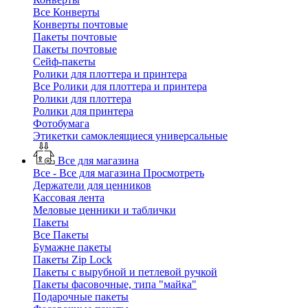
Все Конверты
Конверты почтовые
Пакеты почтовые
Пакеты почтовые
Сейф-пакеты
Ролики для плоттера и принтера
Все Ролики для плоттера и принтера
Ролики для плоттера
Ролики для принтера
Фотобумага
Этикетки самоклеящиеся универсальные
Все для магазина
Все - Все для магазина
Просмотреть
Держатели для ценников
Кассовая лента
Меловые ценники и таблички
Пакеты
Все Пакеты
Бумажне пакеты
Пакеты Zip Lock
Пакеты с вырубной и петлевой ручкой
Пакеты фасовочные, типа "майка"
Подарочные пакеты