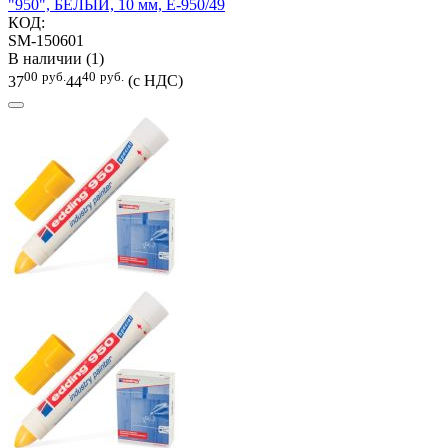
"950", БЕЛЫЙ, 10 мм, E-950/49
КОД:
SM-150601
В наличии (1)
00
руб.
40
руб.
37
44
(с НДС)