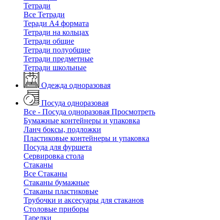
Тетради
Все Тетради
Теради А4 формата
Тетради на кольцах
Тетради общие
Тетради полуобщие
Тетради предметные
Тетради школьные
Одежда одноразовая
Посуда одноразовая
Все - Посуда одноразовая
Просмотреть
Бумажные контейнеры и упаковка
Ланч боксы, подложки
Пластиковые контейнеры и упаковка
Посуда для фуршета
Сервировка стола
Стаканы
Все Стаканы
Стаканы бумажные
Стаканы пластиковые
Трубочки и аксесуары для стаканов
Столовые приборы
Тарелки