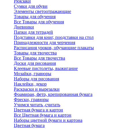
Рюкзаки
Сумки для обуви
Элементы светоотражающие
Товары для обучения
Все Товары для обучения
Дневники
Папки для тетрадей
Подставки для книг, поодставки на стол
Принадлежности для черчения
Расписания уроков, обучающие плакаты
Товары для твочества
Все Товары для твочества
Доски для рисования
Клеевые пистолеты, выжигание
Мозайки, гравюры
Наборы для рисования
Наклейки, декор
Раскраски и вырезалки
Фоамиран, фетр, крепированная бумага
Фрески, гравюры
Учимся читать ,считать
Цветная бумага и картон
Все Цветная бумага и картон
Наборы цветной бумаги и картона
Цветная бумага