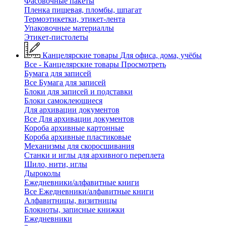
Фасовочные пакеты
Пленка пищевая, пломбы, шпагат
Термоэтикетки, этикет-лента
Упаковочные материаллы
Этикет-пистолеты
Канцелярские товары
Для офиса, дома, учёбы
Все - Канцелярские товары
Просмотреть
Бумага для записей
Все Бумага для записей
Блоки для записей и подставки
Блоки самоклеющиеся
Для архивации документов
Все Для архивации документов
Короба архивные картонные
Короба архивные пластиковые
Механизмы для скоросшивания
Станки и иглы для архивного переплета
Шило, нити, иглы
Дыроколы
Ежедневники/алфавитные книги
Все Ежедневники/алфавитные книги
Алфавитницы, визитницы
Блокноты, записные книжки
Ежедневники