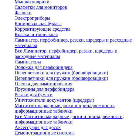
Мышки коврики
Салфетки для мониторов
Флэшки
Электроприборы
Копировальная бумага
Корректирующие средства
Краска штемпельная
Ламинатор, перфобиндер, резаки, шредеры и расходные
материалы
Все Ламинатор, перфобиндер, резаки, шредеры и
расходные материалы
Ламинаторы
Обложка для перфобиндера
Переплетчики для пружин (брошюровщики)
Переплетчики для пружин (брошюровщики)
Пленка для ламинирования
Пружины для перфобиндера
Резаки для бумаги
Уничтожители документов (шредеры)
Магнитно-маркерные доски и принадлежности,
информационные таблички
Все Магнитно-маркерные доски и принадлежности,
информационные таблички
Аксессуары для досок
Демонстрационные системы