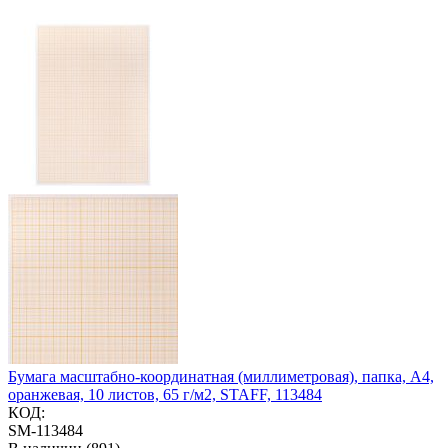
Бумага масштабно-координатная (миллиметровая), папка, А4,
оранжевая, 10 листов, 65 г/м2, STAFF, 113484
КОД:
SM-113484