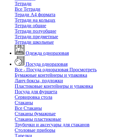
Тетради
Все Тетради
Теради А4 формата
Тетради на кольцах
Тетради общие
Тетради полуобщие
Тетради предметные
Тетради школьные
Одежда одноразовая
Посуда одноразовая
Все - Посуда одноразовая
Просмотреть
Бумажные контейнеры и упаковка
Ланч боксы, подложки
Пластиковые контейнеры и упаковка
Посуда для фуршета
Сервировка стола
Стаканы
Все Стаканы
Стаканы бумажные
Стаканы пластиковые
Трубочки и аксесуары для стаканов
Столовые приборы
Тарелки