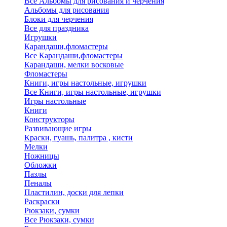
Все Альбомы для рисования и черчения
Альбомы для рисования
Блоки для черчения
Все для праздника
Игрушки
Карандаши,фломастеры
Все Карандаши,фломастеры
Карандаши, мелки восковые
Фломастеры
Книги, игры настольные, игрушки
Все Книги, игры настольные, игрушки
Игры настольные
Книги
Конструкторы
Развивающие игры
Краски, гуашь, палитра , кисти
Мелки
Ножницы
Обложки
Пазлы
Пеналы
Пластилин, доски для лепки
Раскраски
Рюкзаки, сумки
Все Рюкзаки, сумки