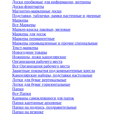
Доски пробковые для информации, витрины
Доски-флипчарты
Магнитно-маркерные доски
Подставки, таблички, рамки настенные и дверные
Маркеры
Все Маркеры
Маркер-краска лаковые, меловые
Маркеры для досок
Маркеры перманентные
Маркеры промышленные и прочие специальные
Текст-маркеры
Новогодние товары
Ножницы, ножи канцелярские
Организация рабочего места
Все Организация рабочего места
Защитные покрытия под компьютерные кресла
Канцелярские наборы, подставки настольные
Лотки для бумаг вертикальные
Лотки для бумаг горизонтальные
Папки
Все Папки
Карманы самоклеящиеся для папок
Папки картонные архивные
Папки на подпись, поздравительные
Папки на резинке