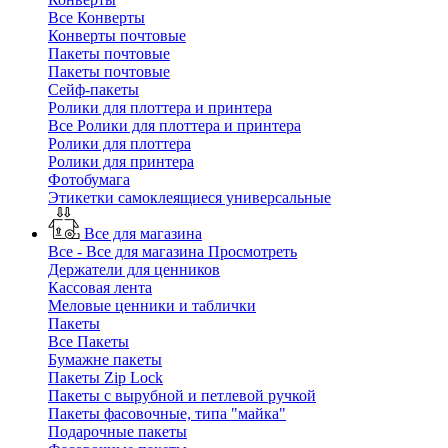
Все Конверты
Конверты почтовые
Пакеты почтовые
Пакеты почтовые
Сейф-пакеты
Ролики для плоттера и принтера
Все Ролики для плоттера и принтера
Ролики для плоттера
Ролики для принтера
Фотобумага
Этикетки самоклеящиеся универсальные
Все для магазина
Все - Все для магазина
Просмотреть
Держатели для ценников
Кассовая лента
Меловые ценники и таблички
Пакеты
Все Пакеты
Бумажне пакеты
Пакеты Zip Lock
Пакеты с вырубной и петлевой ручкой
Пакеты фасовочные, типа "майка"
Подарочные пакеты