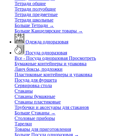
Тетради общие
Тетради полуобщие
Тетради предметные
Тетради школьные
Больше Тетради
→
Больше Канцелярские товары
→
Одежда одноразовая
Посуда одноразовая
Все - Посуда одноразовая
Просмотреть
Бумажные контейнеры и упаковка
Ланч боксы, подложки
Пластиковые контейнеры и упаковка
Посуда для фуршета
Сервировка стола
Стаканы
Стаканы бумажные
Стаканы пластиковые
Трубочки и аксесуары для стаканов
Больше Стаканы
→
Столовые приборы
Тарелки
Товары для приготовления
Больше Посуда одноразовая
→