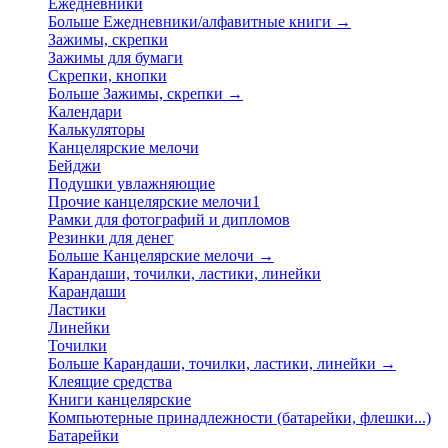
Ежедневники
Больше Ежедневники/алфавитные книги
→
Зажимы, скрепки
Зажимы для бумаги
Скрепки, кнопки
Больше Зажимы, скрепки
→
Календари
Калькуляторы
Канцелярские мелочи
Бейджи
Подушки увлажняющие
Прочие канцелярские мелочи1
Рамки для фотографий и дипломов
Резинки для денег
Больше Канцелярские мелочи
→
Карандаши, точилки, ластики, линейки
Карандаши
Ластики
Линейки
Точилки
Больше Карандаши, точилки, ластики, линейки
→
Клеящие средства
Книги канцелярские
Компьютерные принадлежности (батарейки, флешки...)
Батарейки