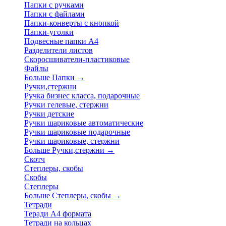
Папки с ручками
Папки с файлами
Папки-конверты с кнопкой
Папки-уголки
Подвесные папки А4
Разделители листов
Скоросшиватели-пластиковые
Файлы
Больше Папки
→
Ручки,стержни
Ручка бизнес класса, подарочные
Ручки гелевые, стержни
Ручки детские
Ручки шариковые автоматические
Ручки шариковые подарочные
Ручки шариковые, стержни
Больше Ручки,стержни
→
Скотч
Степлеры, скобы
Скобы
Степлеры
Больше Степлеры, скобы
→
Тетради
Теради А4 формата
Тетради на кольцах