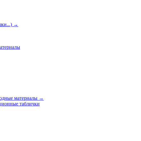
ки...)
→
материалы
ходные материалы
→
ционные таблички