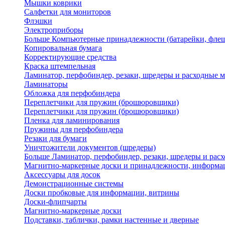
Мышки коврики
Салфетки для мониторов
Флэшки
Электроприборы
Больше Компьютерные принадлежности (батарейки, флеш
Копировальная бумага
Корректирующие средства
Краска штемпельная
Ламинатор, перфобиндер, резаки, шредеры и расходные 
Ламинаторы
Обложка для перфобиндера
Переплетчики для пружин (брошюровщики)
Переплетчики для пружин (брошюровщики)
Пленка для ламинирования
Пружины для перфобиндера
Резаки для бумаги
Уничтожители документов (шредеры)
Больше Ламинатор, перфобиндер, резаки, шредеры и рас
Магнитно-маркерные доски и принадлежности, информа
Аксессуары для досок
Демонстрационные системы
Доски пробковые для информации, витрины
Доски-флипчарты
Магнитно-маркерные доски
Подставки, таблички, рамки настенные и дверные