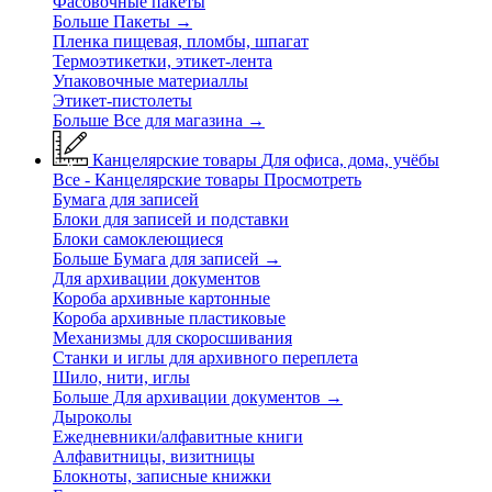
Фасовочные пакеты
Больше Пакеты
→
Пленка пищевая, пломбы, шпагат
Термоэтикетки, этикет-лента
Упаковочные материаллы
Этикет-пистолеты
Больше Все для магазина
→
Канцелярские товары
Для офиса, дома, учёбы
Все - Канцелярские товары
Просмотреть
Бумага для записей
Блоки для записей и подставки
Блоки самоклеющиеся
Больше Бумага для записей
→
Для архивации документов
Короба архивные картонные
Короба архивные пластиковые
Механизмы для скоросшивания
Станки и иглы для архивного переплета
Шило, нити, иглы
Больше Для архивации документов
→
Дыроколы
Ежедневники/алфавитные книги
Алфавитницы, визитницы
Блокноты, записные книжки