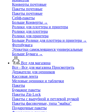
Конверты почтовые
Пакеты почтовые
Пакеты почтовые
Сейф-пакеты
Больше Конверты
→
Ролики для плоттера и принтера
Ролики для плоттера
Ролики для принтера
Больше Ролики для плоттера и принтера
→
Фотобумага
Этикетки самоклеящиеся универсальные
Больше Бумага
→
Все для магазина
Все - Все для магазина
Просмотреть
Держатели для ценников
Кассовая лента
Меловые ценники и таблички
Пакеты
Бумажне пакеты
Пакеты Zip Lock
Пакеты с вырубной и петлевой ручкой
Пакеты фасовочные, типа "майка"
Подарочные пакеты