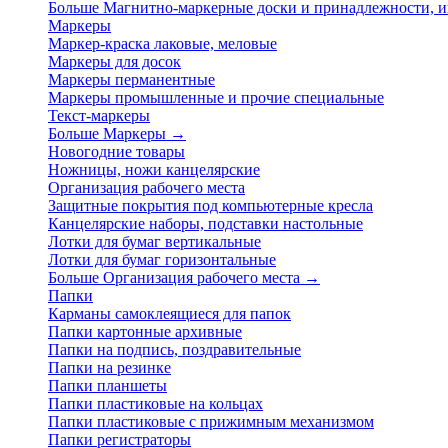
Больше Магнитно-маркерные доски и принадлежности,
Маркеры
Маркер-краска лаковые, меловые
Маркеры для досок
Маркеры перманентные
Маркеры промышленные и прочие специальные
Текст-маркеры
Больше Маркеры
→
Новогодние товары
Ножницы, ножи канцелярские
Организация рабочего места
Защитные покрытия под компьютерные кресла
Канцелярские наборы, подставки настольные
Лотки для бумаг вертикальные
Лотки для бумаг горизонтальные
Больше Организация рабочего места
→
Папки
Карманы самоклеящиеся для папок
Папки картонные архивные
Папки на подпись, поздравительные
Папки на резинке
Папки планшеты
Папки пластиковые на кольцах
Папки пластиковые с прижимным механизмом
Папки регистраторы