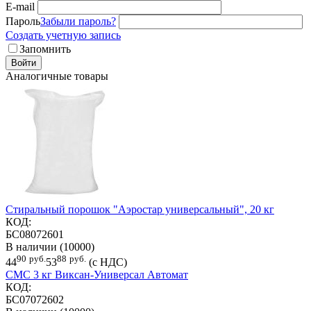
E-mail
Пароль
Забыли пароль?
Создать учетную запись
Запомнить
Войти
Аналогичные товары
Стиральный порошок "Аэростар универсальный", 20 кг
КОД:
БС08072601
В наличии (10000)
90
руб.
88
руб.
44
53
(с НДС)
СМС 3 кг Виксан-Универсал Автомат
КОД:
БС07072602