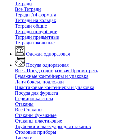
Тетради
Все Тетради
Теради А4 формата
Тетради на кольцах
Тетради общие
Тетради полуобщие
Тетради предметные
Тетради школьные
Одежда одноразовая
Посуда одноразовая
Все - Посуда одноразовая
Просмотреть
Бумажные контейнеры и упаковка
Ланч боксы, подложки
Пластиковые контейнеры и упаковка
Посуда для фуршета
Сервировка стола
Стаканы
Все Стаканы
Стаканы бумажные
Стаканы пластиковые
Трубочки и аксесуары для стаканов
Столовые приборы
Тарелки