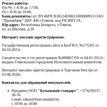
Режим работы:
Пн-Чт: с 8:30 до 17:00,
Пт с 8:30 до 16:00,
Банк.реквизиты:
р/с BY46PJCB30124030611000000933 ОАО
"Приорбанк" ЦБУ 400 г.Гомель, код PJCBBY2X;
Юр.адрес:
Республика Беларусь, г.Гомель,
ул. ул.Шилова, д.20
Интернет магазин зарегистрирован:
Государственная регистрация сайта в БелГИЭ: №175201 от
04.10.2021г.
Свидетельство о гос.регистрации №490867350 от 04.01.2012г.;
выдано Гомельским городским Исполнительным комитетом.
Интернет магазин зарегистрирован в Торговом Реестре от
03.08.2026г.
Контакты для обращений покупателей:
Продавец ООО
"Бумажный стандарт"
: +375(29)537-
38-78.
e-mail: zakaz@bum-standart.by.
с 10:00 до 16:00