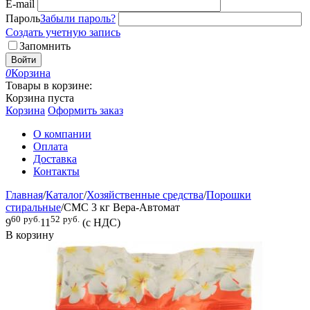
E-mail
Пароль
Забыли пароль?
Создать учетную запись
Запомнить
Войти
0
Корзина
Товары в корзине:
Корзина пуста
Корзина
Оформить заказ
О компании
Оплата
Доставка
Контакты
Главная
/
Каталог
/
Хозяйственные средства
/
Порошки
стиральные
/
СМС 3 кг Вера-Автомат
60
руб.
52
руб.
9
11
(с НДС)
В корзину