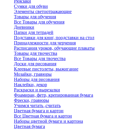
Рюкзаки
Сумки для обуви
Элементы светоотражающие
Товары для обучения
Все Товары для обучения
Дневники
Папки для тетрадей
Подставки для книг, поодставки на стол
Принадлежности для черчения
Расписания уроков, обучающие плакаты
Товары для твочества
Все Товары для твочества
Доски для рисования
Клеевые пистолеты, выжигание
Мозайки, гравюры
Наборы для рисования
Наклейки, декор
Раскраски и вырезалки
Фоамиран, фетр, крепированная бумага
Фрески, гравюры
Учимся читать ,считать
Цветная бумага и картон
Все Цветная бумага и картон
Наборы цветной бумаги и картона
Цветная бумага