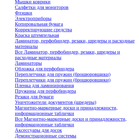
Мышки коврики
Салфетки для мониторов
Флэшки
Электроприборы
Копировальная бумага
Корректирующие средства
Краска штемпельная
Ламинатор, перфобиндер, резаки, шредеры и расходные
материалы
Все Ламинатор, перфобиндер, резаки, шредеры и
расходные материалы
Ламинаторы
Обложка для перфобиндера
Переплетчики для пружин (брошюровщики)
Переплетчики для пружин (брошюровщики)
Пленка для ламинирования
Пружины для перфобиндера
Резаки для бумаги
Уничтожители документов (шредеры)
Магнитно-маркерные доски и принадлежности,
информационные таблички
Все Магнитно-маркерные доски и принадлежности,
информационные таблички
Аксессуары для досок
Демонстрационные системы