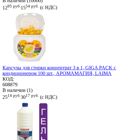
В наличии (10000)
95
руб.
54
руб.
12
15
(с НДС)
Капсулы для стирки концентрат 3 в 1, GIGA PACK с
кондиционером 100 шт., АРОМАМАГИЯ, LAIMA
КОД:
608879
В наличии (1)
14
руб.
17
руб.
25
30
(с НДС)