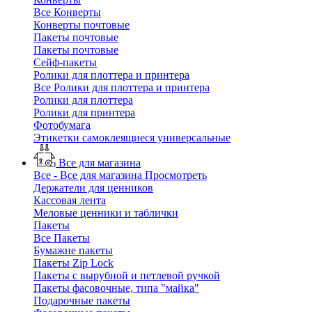
Все Конверты
Конверты почтовые
Пакеты почтовые
Пакеты почтовые
Сейф-пакеты
Ролики для плоттера и принтера
Все Ролики для плоттера и принтера
Ролики для плоттера
Ролики для принтера
Фотобумага
Этикетки самоклеящиеся универсальные
Все для магазина
Все - Все для магазина
Просмотреть
Держатели для ценников
Кассовая лента
Меловые ценники и таблички
Пакеты
Все Пакеты
Бумажне пакеты
Пакеты Zip Lock
Пакеты с вырубной и петлевой ручкой
Пакеты фасовочные, типа "майка"
Подарочные пакеты