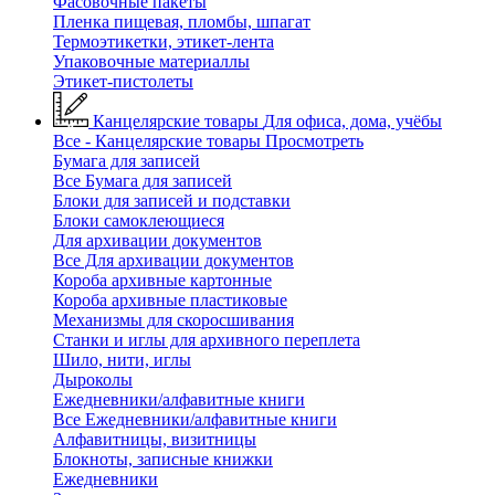
Фасовочные пакеты
Пленка пищевая, пломбы, шпагат
Термоэтикетки, этикет-лента
Упаковочные материаллы
Этикет-пистолеты
Канцелярские товары
Для офиса, дома, учёбы
Все - Канцелярские товары
Просмотреть
Бумага для записей
Все Бумага для записей
Блоки для записей и подставки
Блоки самоклеющиеся
Для архивации документов
Все Для архивации документов
Короба архивные картонные
Короба архивные пластиковые
Механизмы для скоросшивания
Станки и иглы для архивного переплета
Шило, нити, иглы
Дыроколы
Ежедневники/алфавитные книги
Все Ежедневники/алфавитные книги
Алфавитницы, визитницы
Блокноты, записные книжки
Ежедневники