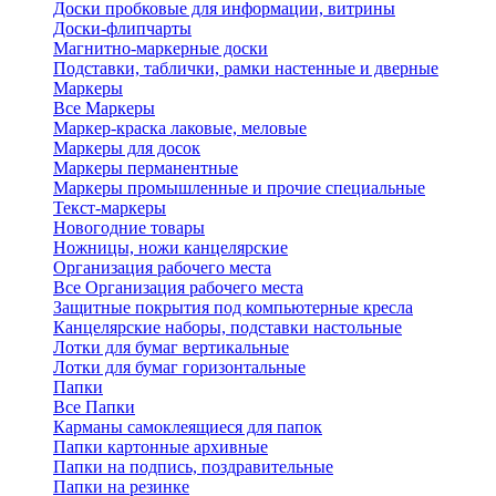
Доски пробковые для информации, витрины
Доски-флипчарты
Магнитно-маркерные доски
Подставки, таблички, рамки настенные и дверные
Маркеры
Все Маркеры
Маркер-краска лаковые, меловые
Маркеры для досок
Маркеры перманентные
Маркеры промышленные и прочие специальные
Текст-маркеры
Новогодние товары
Ножницы, ножи канцелярские
Организация рабочего места
Все Организация рабочего места
Защитные покрытия под компьютерные кресла
Канцелярские наборы, подставки настольные
Лотки для бумаг вертикальные
Лотки для бумаг горизонтальные
Папки
Все Папки
Карманы самоклеящиеся для папок
Папки картонные архивные
Папки на подпись, поздравительные
Папки на резинке