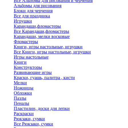
Все Альбомы для рисования и черчения
Альбомы для рисования
Блоки для черчения
Все для праздника
Игрушки
Карандаши,фломастеры
Все Карандаши,фломастеры
Карандаши, мелки восковые
Фломастеры
Книги, игры настольные, игрушки
Все Книги, игры настольные, игрушки
Игры настольные
Книги
Конструкторы
Развивающие игры
Краски, гуашь, палитра , кисти
Мелки
Ножницы
Обложки
Пазлы
Пеналы
Пластилин, доски для лепки
Раскраски
Рюкзаки, сумки
Все Рюкзаки, сумки