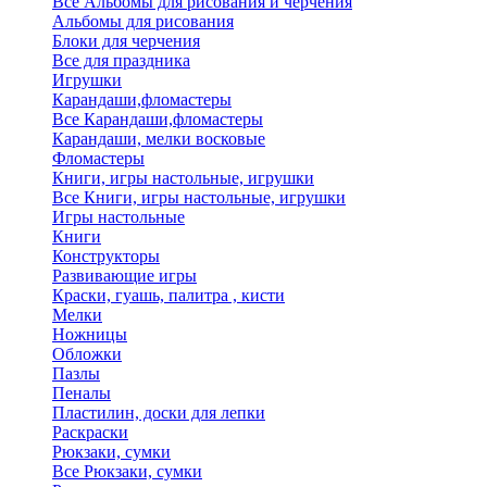
Все Альбомы для рисования и черчения
Альбомы для рисования
Блоки для черчения
Все для праздника
Игрушки
Карандаши,фломастеры
Все Карандаши,фломастеры
Карандаши, мелки восковые
Фломастеры
Книги, игры настольные, игрушки
Все Книги, игры настольные, игрушки
Игры настольные
Книги
Конструкторы
Развивающие игры
Краски, гуашь, палитра , кисти
Мелки
Ножницы
Обложки
Пазлы
Пеналы
Пластилин, доски для лепки
Раскраски
Рюкзаки, сумки
Все Рюкзаки, сумки