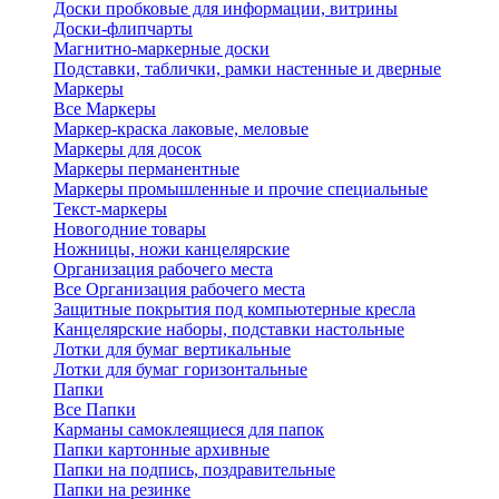
Доски пробковые для информации, витрины
Доски-флипчарты
Магнитно-маркерные доски
Подставки, таблички, рамки настенные и дверные
Маркеры
Все Маркеры
Маркер-краска лаковые, меловые
Маркеры для досок
Маркеры перманентные
Маркеры промышленные и прочие специальные
Текст-маркеры
Новогодние товары
Ножницы, ножи канцелярские
Организация рабочего места
Все Организация рабочего места
Защитные покрытия под компьютерные кресла
Канцелярские наборы, подставки настольные
Лотки для бумаг вертикальные
Лотки для бумаг горизонтальные
Папки
Все Папки
Карманы самоклеящиеся для папок
Папки картонные архивные
Папки на подпись, поздравительные
Папки на резинке