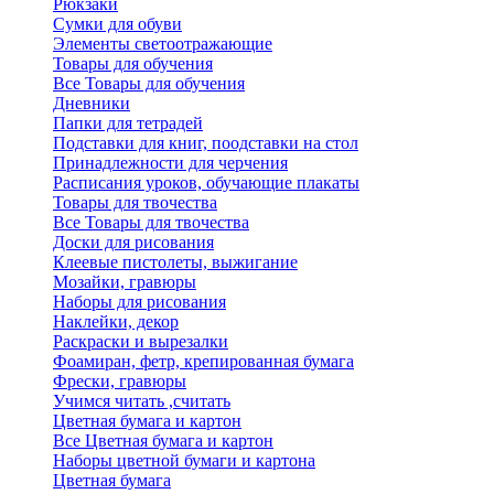
Рюкзаки
Сумки для обуви
Элементы светоотражающие
Товары для обучения
Все Товары для обучения
Дневники
Папки для тетрадей
Подставки для книг, поодставки на стол
Принадлежности для черчения
Расписания уроков, обучающие плакаты
Товары для твочества
Все Товары для твочества
Доски для рисования
Клеевые пистолеты, выжигание
Мозайки, гравюры
Наборы для рисования
Наклейки, декор
Раскраски и вырезалки
Фоамиран, фетр, крепированная бумага
Фрески, гравюры
Учимся читать ,считать
Цветная бумага и картон
Все Цветная бумага и картон
Наборы цветной бумаги и картона
Цветная бумага