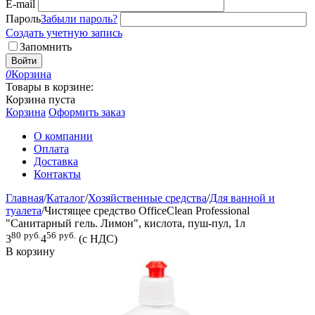
E-mail
Пароль
Забыли пароль?
Создать учетную запись
Запомнить
Войти
0
Корзина
Товары в корзине:
Корзина пуста
Корзина
Оформить заказ
О компании
Оплата
Доставка
Контакты
Главная
/
Каталог
/
Хозяйственные средства
/
Для ванной и
туалета
/
Чистящее средство OfficeClean Professional
"Санитарный гель. Лимон", кислота, пуш-пул, 1л
80
руб.
56
руб.
3
4
(с НДС)
В корзину