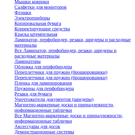
Мышки коврики
Салфетки для мониторов
Флэшки
Электроприборы
Копировальная бумага
Корректирующие средства
Краска штемпельная
Ламинатор, перфобиндер, резаки, шредеры и расходные
материалы
Все Ламинатор, перфобиндер, резаки, шредеры и
расходные материалы
Ламинаторы
Обложка для перфобиндера
Переплетчики для пружин (брошюровщики)
Переплетчики для пружин (брошюровщики)
Пленка для ламинирования
Пружины для перфобиндера
Резаки для бумаги
Уничтожители документов (шредеры)
Магнитно-маркерные доски и принадлежности,
информационные таблички
Все Магнитно-маркерные доски и принадлежности,
информационные таблички
Аксессуары для досок
Демонстрационные системы