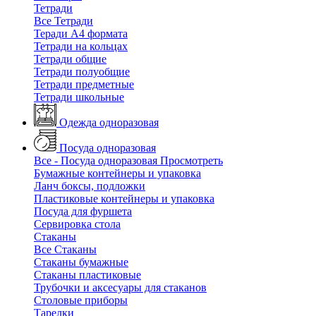
Тетради
Все Тетради
Теради А4 формата
Тетради на кольцах
Тетради общие
Тетради полуобщие
Тетради предметные
Тетради школьные
Одежда одноразовая
Посуда одноразовая
Все - Посуда одноразовая
Просмотреть
Бумажные контейнеры и упаковка
Ланч боксы, подложки
Пластиковые контейнеры и упаковка
Посуда для фуршета
Сервировка стола
Стаканы
Все Стаканы
Стаканы бумажные
Стаканы пластиковые
Трубочки и аксесуары для стаканов
Столовые приборы
Тарелки