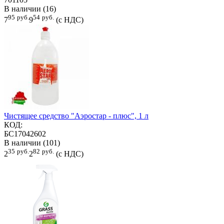
В наличии (16)
95
руб.
54
руб.
7
9
(с НДС)
Чистящее средство "Аэростар - плюс", 1 л
КОД:
БС17042602
В наличии (101)
35
руб.
82
руб.
2
2
(с НДС)