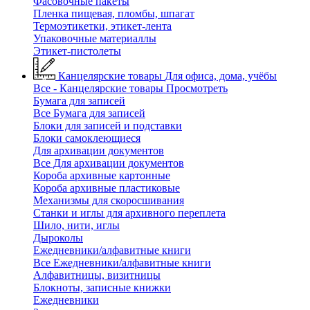
Фасовочные пакеты
Пленка пищевая, пломбы, шпагат
Термоэтикетки, этикет-лента
Упаковочные материаллы
Этикет-пистолеты
Канцелярские товары
Для офиса, дома, учёбы
Все - Канцелярские товары
Просмотреть
Бумага для записей
Все Бумага для записей
Блоки для записей и подставки
Блоки самоклеющиеся
Для архивации документов
Все Для архивации документов
Короба архивные картонные
Короба архивные пластиковые
Механизмы для скоросшивания
Станки и иглы для архивного переплета
Шило, нити, иглы
Дыроколы
Ежедневники/алфавитные книги
Все Ежедневники/алфавитные книги
Алфавитницы, визитницы
Блокноты, записные книжки
Ежедневники