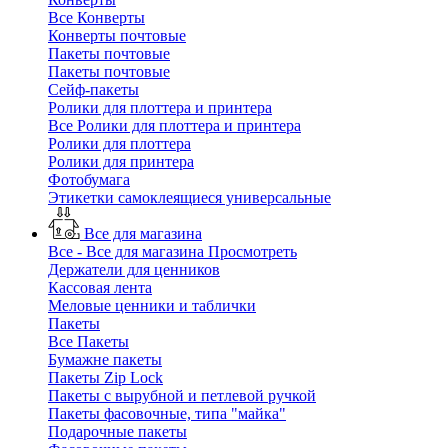
Все Конверты
Конверты почтовые
Пакеты почтовые
Пакеты почтовые
Сейф-пакеты
Ролики для плоттера и принтера
Все Ролики для плоттера и принтера
Ролики для плоттера
Ролики для принтера
Фотобумага
Этикетки самоклеящиеся универсальные
Все для магазина
Все - Все для магазина
Просмотреть
Держатели для ценников
Кассовая лента
Меловые ценники и таблички
Пакеты
Все Пакеты
Бумажне пакеты
Пакеты Zip Lock
Пакеты с вырубной и петлевой ручкой
Пакеты фасовочные, типа "майка"
Подарочные пакеты