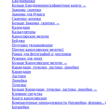
Ежедневники
Больше Ежедневники/алфавитные книги
→
Зажимы, скрепки
Зажимы для бумаги
Скрепки, кнопки
Больше Зажимы, скрепки
→
Календари
Калькуляторы
Канцелярские мелочи
Бейджи
Подушки увлажняющие
Прочие канцелярские мелочи1
Рамки для фотографий и дипломов
Резинки для денег
Больше Канцелярские мелочи
→
Карандаши, точилки, ластики, линейки
Карандаши
Ластики
Линейки
Точилки
Больше Карандаши, точилки, ластики, линейки
→
Клеящие средства
Книги канцелярские
Компьютерные принадлежности (батарейки, флешки...)
Батарейки