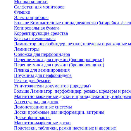
Мышки коврики
Салфетки для мониторов
Флэшки
Электроприборы
Больше Компьютерные принадлежности (батарейки, флеш
Копировальная бумага
Корректирующие средства
Краска штемпельная
Ламинатор, перфобиндер, резаки, шредеры и расходные 
Ламинаторы
Обложка для перфобиндера
Переплетчики для пружин (брошюровщики)
Переплетчики для пружин (брошюровщики)
Пленка для ламинирования
Пружины для перфобиндера
Резаки для бумаги
Уничтожители документов (шредеры)
Больше Ламинатор, перфобиндер, резаки, шредеры и рас
Магнитно-маркерные доски и принадлежности, информа
Аксессуары для досок
Демонстрационные системы
Доски пробковые для информации, витрины
Доски-флипчарты
Магнитно-маркерные доски
Подставки, таблички, рамки настенные и дверные