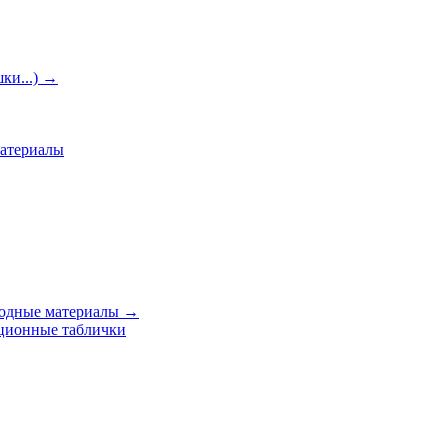
ки...)
→
материалы
ходные материалы
→
ционные таблички