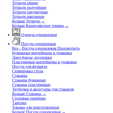
Тетради общие
Тетради полуобщие
Тетради предметные
Тетради школьные
Больше Тетради
→
Больше Канцелярские товары
→
Одежда одноразовая
Посуда одноразовая
Все - Посуда одноразовая
Просмотреть
Бумажные контейнеры и упаковка
Ланч боксы, подложки
Пластиковые контейнеры и упаковка
Посуда для фуршета
Сервировка стола
Стаканы
Стаканы бумажные
Стаканы пластиковые
Трубочки и аксесуары для стаканов
Больше Стаканы
→
Столовые приборы
Тарелки
Товары для приготовления
Больше Посуда одноразовая
→