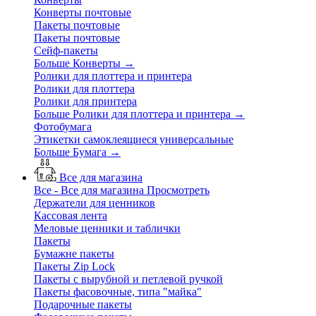
Конверты почтовые
Пакеты почтовые
Пакеты почтовые
Сейф-пакеты
Больше Конверты
→
Ролики для плоттера и принтера
Ролики для плоттера
Ролики для принтера
Больше Ролики для плоттера и принтера
→
Фотобумага
Этикетки самоклеящиеся универсальные
Больше Бумага
→
Все для магазина
Все - Все для магазина
Просмотреть
Держатели для ценников
Кассовая лента
Меловые ценники и таблички
Пакеты
Бумажне пакеты
Пакеты Zip Lock
Пакеты с вырубной и петлевой ручкой
Пакеты фасовочные, типа "майка"
Подарочные пакеты