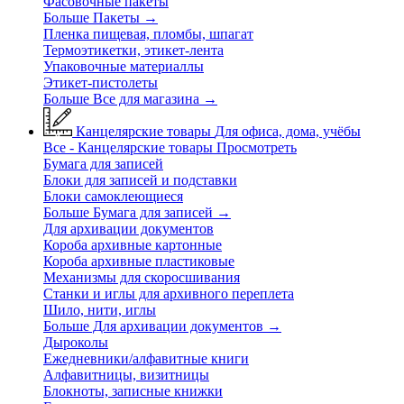
Фасовочные пакеты
Больше Пакеты
→
Пленка пищевая, пломбы, шпагат
Термоэтикетки, этикет-лента
Упаковочные материаллы
Этикет-пистолеты
Больше Все для магазина
→
Канцелярские товары
Для офиса, дома, учёбы
Все - Канцелярские товары
Просмотреть
Бумага для записей
Блоки для записей и подставки
Блоки самоклеющиеся
Больше Бумага для записей
→
Для архивации документов
Короба архивные картонные
Короба архивные пластиковые
Механизмы для скоросшивания
Станки и иглы для архивного переплета
Шило, нити, иглы
Больше Для архивации документов
→
Дыроколы
Ежедневники/алфавитные книги
Алфавитницы, визитницы
Блокноты, записные книжки