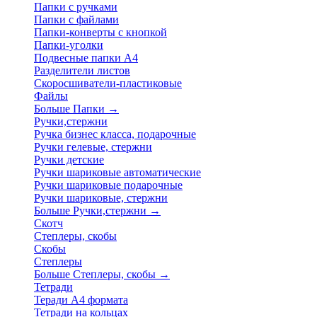
Папки с ручками
Папки с файлами
Папки-конверты с кнопкой
Папки-уголки
Подвесные папки А4
Разделители листов
Скоросшиватели-пластиковые
Файлы
Больше Папки
→
Ручки,стержни
Ручка бизнес класса, подарочные
Ручки гелевые, стержни
Ручки детские
Ручки шариковые автоматические
Ручки шариковые подарочные
Ручки шариковые, стержни
Больше Ручки,стержни
→
Скотч
Степлеры, скобы
Скобы
Степлеры
Больше Степлеры, скобы
→
Тетради
Теради А4 формата
Тетради на кольцах