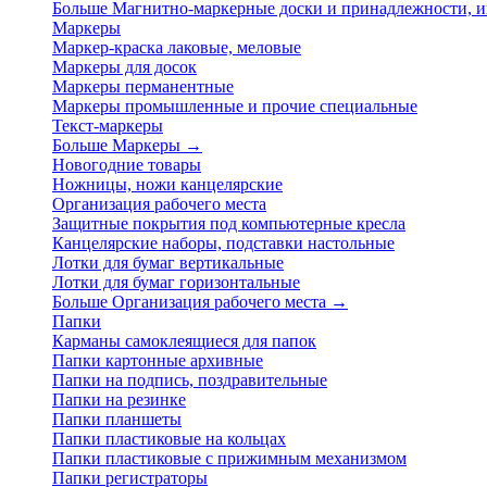
Больше Магнитно-маркерные доски и принадлежности,
Маркеры
Маркер-краска лаковые, меловые
Маркеры для досок
Маркеры перманентные
Маркеры промышленные и прочие специальные
Текст-маркеры
Больше Маркеры
→
Новогодние товары
Ножницы, ножи канцелярские
Организация рабочего места
Защитные покрытия под компьютерные кресла
Канцелярские наборы, подставки настольные
Лотки для бумаг вертикальные
Лотки для бумаг горизонтальные
Больше Организация рабочего места
→
Папки
Карманы самоклеящиеся для папок
Папки картонные архивные
Папки на подпись, поздравительные
Папки на резинке
Папки планшеты
Папки пластиковые на кольцах
Папки пластиковые с прижимным механизмом
Папки регистраторы