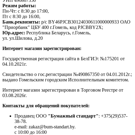
УНП 490867350
Режим работы:
Пн-Чт: с 8:30 до 17:00,
Пт с 8:30 до 16:00,
Банк.реквизиты:
р/с BY46PJCB30124030611000000933 ОАО
"Приорбанк" ЦБУ 400 г.Гомель, код PJCBBY2X;
Юр.адрес:
Республика Беларусь, г.Гомель,
ул. ул.Шилова, д.20
Интернет магазин зарегистрирован:
Государственная регистрация сайта в БелГИЭ: №175201 от
04.10.2021г.
Свидетельство о гос.регистрации №490867350 от 04.01.2012г.;
выдано Гомельским городским Исполнительным комитетом.
Интернет магазин зарегистрирован в Торговом Реестре от
03.08.2026г.
Контакты для обращений покупателей:
Продавец ООО
"Бумажный стандарт"
: +375(29)537-
38-78.
e-mail: zakaz@bum-standart.by.
с 10:00 до 16:00