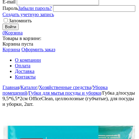
E-mail
Пароль
Забыли пароль?
Создать учетную запись
Запомнить
Войти
0
Корзина
Товары в корзине:
Корзина пуста
Корзина
Оформить заказ
О компании
Оплата
Доставка
Контакты
Главная
/
Каталог
/
Хозяйственные средства
/
Уборка
помещений
/
Губки для мытья посуды и уборки
/
Губка д/посуды
9,5*6,5*2см OfficeClean, целлюлозные (губчатые), для посуды
и уборки, 2шт.