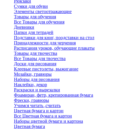
Рюкзаки
Сумки для обуви
Элементы светоотражающие
Товары для обучения
Все Товары для обучения
Дневники
Папки для тетрадей
Подставки для книг, поодставки на стол
Принадлежности для черчения
Расписания уроков, обучающие плакаты
Товары для твочества
Все Товары для твочества
Доски для рисования
Клеевые пистолеты, выжигание
Мозайки, гравюры
Наборы для рисования
Наклейки, декор
Раскраски и вырезалки
Фоамиран, фетр, крепированная бумага
Фрески, гравюры
Учимся читать ,считать
Цветная бумага и картон
Все Цветная бумага и картон
Наборы цветной бумаги и картона
Цветная бумага