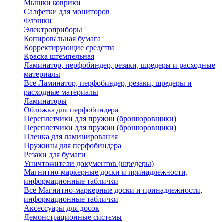
Мышки коврики
Салфетки для мониторов
Флэшки
Электроприборы
Копировальная бумага
Корректирующие средства
Краска штемпельная
Ламинатор, перфобиндер, резаки, шредеры и расходные
материалы
Все Ламинатор, перфобиндер, резаки, шредеры и
расходные материалы
Ламинаторы
Обложка для перфобиндера
Переплетчики для пружин (брошюровщики)
Переплетчики для пружин (брошюровщики)
Пленка для ламинирования
Пружины для перфобиндера
Резаки для бумаги
Уничтожители документов (шредеры)
Магнитно-маркерные доски и принадлежности,
информационные таблички
Все Магнитно-маркерные доски и принадлежности,
информационные таблички
Аксессуары для досок
Демонстрационные системы