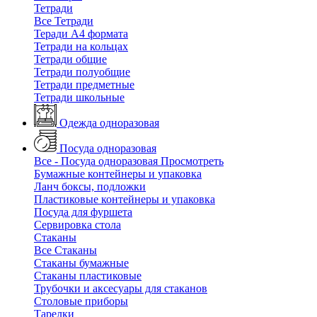
Тетради
Все Тетради
Теради А4 формата
Тетради на кольцах
Тетради общие
Тетради полуобщие
Тетради предметные
Тетради школьные
Одежда одноразовая
Посуда одноразовая
Все - Посуда одноразовая
Просмотреть
Бумажные контейнеры и упаковка
Ланч боксы, подложки
Пластиковые контейнеры и упаковка
Посуда для фуршета
Сервировка стола
Стаканы
Все Стаканы
Стаканы бумажные
Стаканы пластиковые
Трубочки и аксесуары для стаканов
Столовые приборы
Тарелки