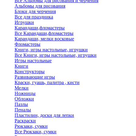
Все Альбомы для рисования и черчения
Альбомы для рисования
Блоки для черчения
Все для праздника
Игрушки
Карандаши,фломастеры
Все Карандаши,фломастеры
Карандаши, мелки восковые
Фломастеры
Книги, игры настольные, игрушки
Все Книги, игры настольные, игрушки
Игры настольные
Книги
Конструкторы
Развивающие игры
Краски, гуашь, палитра , кисти
Мелки
Ножницы
Обложки
Пазлы
Пеналы
Пластилин, доски для лепки
Раскраски
Рюкзаки, сумки
Все Рюкзаки, сумки