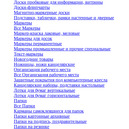
Доски пробковые для информации, витрины
Доски-флипчарты
Магнитно-маркерные доски
Подставки, таблички, рамки настенные и дверные
Маркеры
Все Маркеры
Маркер-краска лаковые, меловые
Маркеры для досок
Маркеры перманентные
Маркеры промышленные и прочие специальные
Текст-маркеры
Новогодние товары
Ножницы, ножи канцелярские
Организация рабочего места
Все Организация рабочего места
Защитные покрытия под компьютерные кресла
Канцелярские наборы, подставки настольные
Лотки для бумаг вертикальные
Лотки для бумаг горизонтальные
Папки
Все Папки
Карманы самоклеящиеся для папок
Папки картонные архивные
Папки на подпись, поздравительные
Папки на резинке