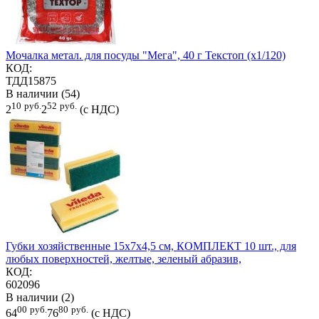
Мочалка метал. для посуды "Мега", 40 г Текстоп (х1/120)
КОД:
ТДД15875
В наличии (54)
10
руб.
52
руб.
2
2
(с НДС)
Губки хозяйственные 15х7х4,5 см, КОМПЛЕКТ 10 шт., для
любых поверхностей, желтые, зеленый абразив,
КОД:
602096
В наличии (2)
00
руб.
80
руб.
64
76
(с НДС)