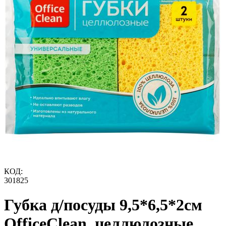
КОД:
301825
Губка д/посуды 9,5*6,5*2см
OfficeClean, целлюлозные