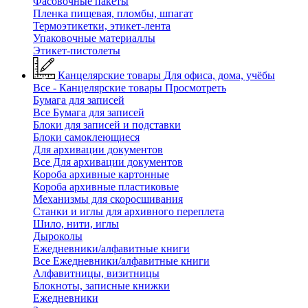
Фасовочные пакеты
Пленка пищевая, пломбы, шпагат
Термоэтикетки, этикет-лента
Упаковочные материаллы
Этикет-пистолеты
Канцелярские товары
Для офиса, дома, учёбы
Все - Канцелярские товары
Просмотреть
Бумага для записей
Все Бумага для записей
Блоки для записей и подставки
Блоки самоклеющиеся
Для архивации документов
Все Для архивации документов
Короба архивные картонные
Короба архивные пластиковые
Механизмы для скоросшивания
Станки и иглы для архивного переплета
Шило, нити, иглы
Дыроколы
Ежедневники/алфавитные книги
Все Ежедневники/алфавитные книги
Алфавитницы, визитницы
Блокноты, записные книжки
Ежедневники