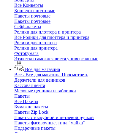
Все Конверты
Конверты почтовые
Пакеты почтовые
Пакеты почтовые
Сейф-пакеты
Ролики для плоттера и принтера
Все Ролики для плоттера и принтера
Ролики для плоттера
Ролики для принтера
Фотобумага
Этикетки самоклеящиеся универсальные
Все для магазина
Все - Все для магазина
Просмотреть
Держатели для ценников
Кассовая лента
Меловые ценники и таблички
Пакеты
Все Пакеты
Бумажне пакеты
Пакеты Zip Lock
Пакеты с вырубной и петлевой ручкой
Пакеты фасовочные, типа "майка"
Подарочные пакеты