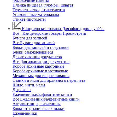
Фасовочные пакеты
Пленка пищевая, пломбы, шпагат
Термоэтикетки, этикет-лента
Упаковочные материаллы
Этикет-пистолеты
Канцелярские товары
Для офиса, дома, учёбы
Все - Канцелярские товары
Просмотреть
Бумага для записей
Все Бумага для записей
Блоки для записей и подставки
Блоки самоклеющиеся
Для архивации документов
Все Для архивации документов
Короба архивные картонные
Короба архивные пластиковые
Механизмы для скоросшивания
Станки и иглы для архивного переплета
Шило, нити, иглы
Дыроколы
Ежедневники/алфавитные книги
Все Ежедневники/алфавитные книги
Алфавитницы, визитницы
Блокноты, записные книжки
Ежедневники