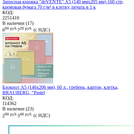
Записная книжка "deVENTE" A5 (140 ммx205 мм) 160 стр,
кремовая бумага 70 г/м² в клетку, печать в 1 к
КОД:
2251410
В наличии (17)
00
руб.
20
руб.
6
7
(с НДС)
Блокнот А5 (146х206 мм), 60 л., гребень, картон, клетка,
BRAUBERG, "Pastel
КОД:
114362
В наличии (23)
90
руб.
48
руб.
2
3
(с НДС)