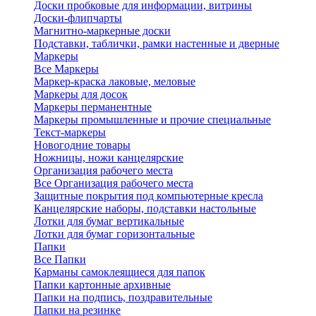
Доски пробковые для информации, витрины
Доски-флипчарты
Магнитно-маркерные доски
Подставки, таблички, рамки настенные и дверные
Маркеры
Все Маркеры
Маркер-краска лаковые, меловые
Маркеры для досок
Маркеры перманентные
Маркеры промышленные и прочие специальные
Текст-маркеры
Новогодние товары
Ножницы, ножи канцелярские
Организация рабочего места
Все Организация рабочего места
Защитные покрытия под компьютерные кресла
Канцелярские наборы, подставки настольные
Лотки для бумаг вертикальные
Лотки для бумаг горизонтальные
Папки
Все Папки
Карманы самоклеящиеся для папок
Папки картонные архивные
Папки на подпись, поздравительные
Папки на резинке