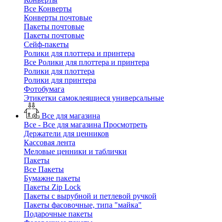
Все Конверты
Конверты почтовые
Пакеты почтовые
Пакеты почтовые
Сейф-пакеты
Ролики для плоттера и принтера
Все Ролики для плоттера и принтера
Ролики для плоттера
Ролики для принтера
Фотобумага
Этикетки самоклеящиеся универсальные
Все для магазина
Все - Все для магазина
Просмотреть
Держатели для ценников
Кассовая лента
Меловые ценники и таблички
Пакеты
Все Пакеты
Бумажне пакеты
Пакеты Zip Lock
Пакеты с вырубной и петлевой ручкой
Пакеты фасовочные, типа "майка"
Подарочные пакеты