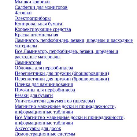
Мышки коврики
Салфетки для мониторов
Флэшки
Электроприборы
Копировальная бумага
Корректирующие средства
Краска штемпельная
Ламинатор, перфобиндер, резаки, шредеры и расходные
материалы
Все Ламинатор, перфобиндер, резаки, шредеры и
расходные материалы
Ламинаторы
Обложка для перфобиндера
Переплетчики для пружин (брошюровщики)
Переплетчики для пружин (брошюровщики)
Пленка для ламинирования
Пружины для перфобиндера
Резаки для бумаги
Уничтожители документов (шредеры)
Магнитно-маркерные доски и принадлежности,
информационные таблички
Все Магнитно-маркерные доски и принадлежности,
информационные таблички
Аксессуары для досок
Демонстрационные системы