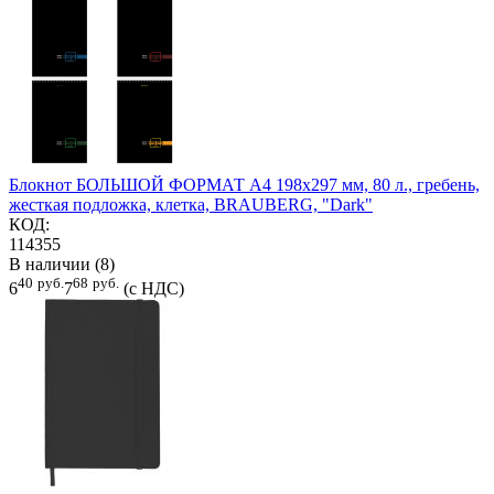
Блокнот БОЛЬШОЙ ФОРМАТ А4 198х297 мм, 80 л., гребень,
жесткая подложка, клетка, BRAUBERG, "Dark"
КОД:
114355
В наличии (8)
40
руб.
68
руб.
6
7
(с НДС)