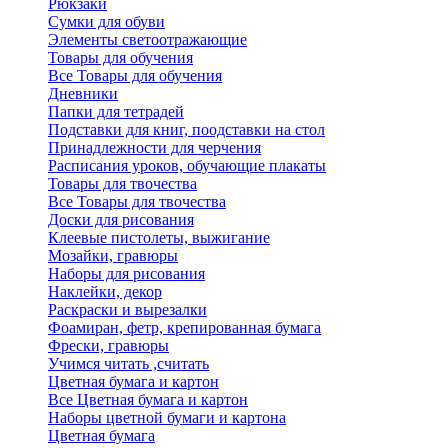
Рюкзаки
Сумки для обуви
Элементы светоотражающие
Товары для обучения
Все Товары для обучения
Дневники
Папки для тетрадей
Подставки для книг, поодставки на стол
Принадлежности для черчения
Расписания уроков, обучающие плакаты
Товары для твочества
Все Товары для твочества
Доски для рисования
Клеевые пистолеты, выжигание
Мозайки, гравюры
Наборы для рисования
Наклейки, декор
Раскраски и вырезалки
Фоамиран, фетр, крепированная бумага
Фрески, гравюры
Учимся читать ,считать
Цветная бумага и картон
Все Цветная бумага и картон
Наборы цветной бумаги и картона
Цветная бумага