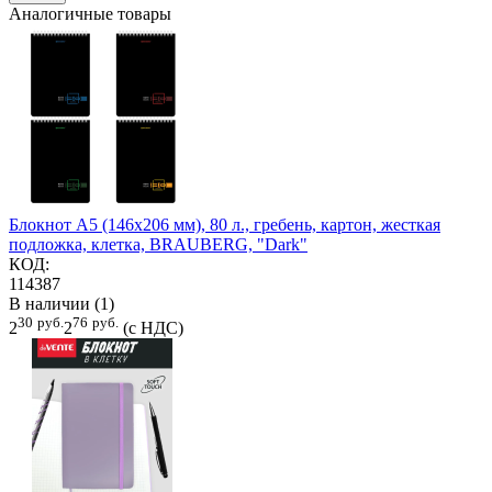
Аналогичные товары
Блокнот А5 (146х206 мм), 80 л., гребень, картон, жесткая
подложка, клетка, BRAUBERG, "Dark"
КОД:
114387
В наличии (1)
30
руб.
76
руб.
2
2
(с НДС)