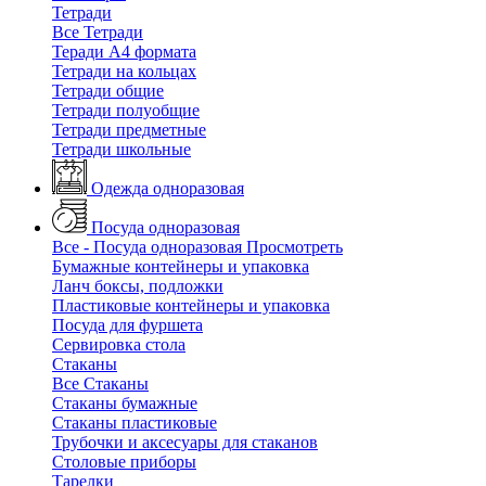
Тетради
Все Тетради
Теради А4 формата
Тетради на кольцах
Тетради общие
Тетради полуобщие
Тетради предметные
Тетради школьные
Одежда одноразовая
Посуда одноразовая
Все - Посуда одноразовая
Просмотреть
Бумажные контейнеры и упаковка
Ланч боксы, подложки
Пластиковые контейнеры и упаковка
Посуда для фуршета
Сервировка стола
Стаканы
Все Стаканы
Стаканы бумажные
Стаканы пластиковые
Трубочки и аксесуары для стаканов
Столовые приборы
Тарелки