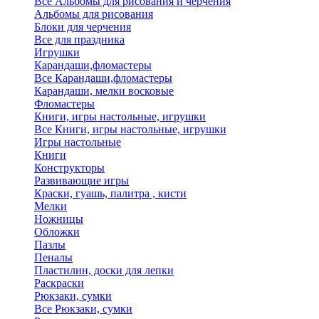
Все Альбомы для рисования и черчения
Альбомы для рисования
Блоки для черчения
Все для праздника
Игрушки
Карандаши,фломастеры
Все Карандаши,фломастеры
Карандаши, мелки восковые
Фломастеры
Книги, игры настольные, игрушки
Все Книги, игры настольные, игрушки
Игры настольные
Книги
Конструкторы
Развивающие игры
Краски, гуашь, палитра , кисти
Мелки
Ножницы
Обложки
Пазлы
Пеналы
Пластилин, доски для лепки
Раскраски
Рюкзаки, сумки
Все Рюкзаки, сумки