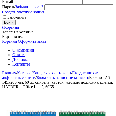
E-mail
Пароль
Забыли пароль?
Создать учетную запись
Запомнить
Войти
0
Корзина
Товары в корзине:
Корзина пуста
Корзина
Оформить заказ
О компании
Оплата
Доставка
Контакты
Главная
/
Каталог
/
Канцелярские товары
/
Ежедневники/
алфавитные книги
/
Блокноты, записные книжки
/
Блокнот А5
145х205 мм, 60 л., спираль, картон, жесткая подложка, клетка,
HATBER, "Office Line", 60Б5