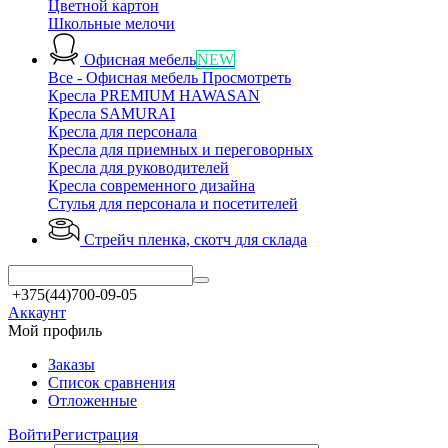
Цветной картон
Школьные мелочи
Офисная мебель
NEW
Все - Офисная мебель
Просмотреть
Кресла PREMIUM HAWASAN
Кресла SAMURAI
Кресла для персонала
Кресла для приемных и переговорных
Кресла для руководителей
Кресла современного дизайна
Стулья для персонала и посетителей
Стрейч пленка, скотч
для склада
+375(44)700-09-05
Аккаунт
Мой профиль
Заказы
Список сравнения
Отложенные
Войти
Регистрация