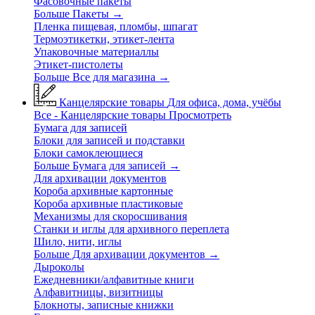
Фасовочные пакеты
Больше Пакеты
→
Пленка пищевая, пломбы, шпагат
Термоэтикетки, этикет-лента
Упаковочные материаллы
Этикет-пистолеты
Больше Все для магазина
→
Канцелярские товары
Для офиса, дома, учёбы
Все - Канцелярские товары
Просмотреть
Бумага для записей
Блоки для записей и подставки
Блоки самоклеющиеся
Больше Бумага для записей
→
Для архивации документов
Короба архивные картонные
Короба архивные пластиковые
Механизмы для скоросшивания
Станки и иглы для архивного переплета
Шило, нити, иглы
Больше Для архивации документов
→
Дыроколы
Ежедневники/алфавитные книги
Алфавитницы, визитницы
Блокноты, записные книжки