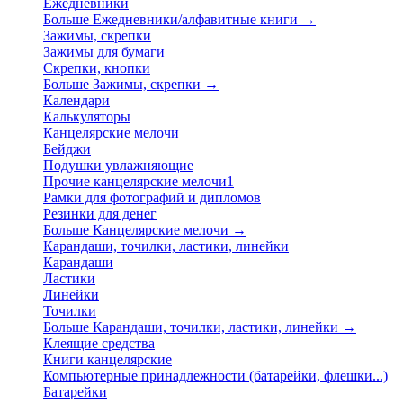
Ежедневники
Больше Ежедневники/алфавитные книги
→
Зажимы, скрепки
Зажимы для бумаги
Скрепки, кнопки
Больше Зажимы, скрепки
→
Календари
Калькуляторы
Канцелярские мелочи
Бейджи
Подушки увлажняющие
Прочие канцелярские мелочи1
Рамки для фотографий и дипломов
Резинки для денег
Больше Канцелярские мелочи
→
Карандаши, точилки, ластики, линейки
Карандаши
Ластики
Линейки
Точилки
Больше Карандаши, точилки, ластики, линейки
→
Клеящие средства
Книги канцелярские
Компьютерные принадлежности (батарейки, флешки...)
Батарейки