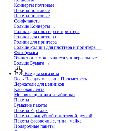
Конверты почтовые
Пакеты почтовые
Пакеты почтовые
Сейф-пакеты
Больше Конверты
→
Ролики для плоттера и принтера
Ролики для плоттера
Ролики для принтера
Больше Ролики для плоттера и принтера
→
Фотобумага
Этикетки самоклеящиеся универсальные
Больше Бумага
→
Все для магазина
Все - Все для магазина
Просмотреть
Держатели для ценников
Кассовая лента
Меловые ценники и таблички
Пакеты
Бумажне пакеты
Пакеты Zip Lock
Пакеты с вырубной и петлевой ручкой
Пакеты фасовочные, типа "майка"
Подарочные пакеты