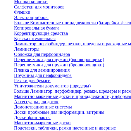
Мышки коврики
Салфетки для мониторов
Флэшки
Электроприборы
Больше Компьютерные принадлежности (батарейки, флеш
Копировальная бумага
Корректирующие средства
Краска штемпельная
Ламинатор, перфобиндер, резаки, шредеры и расходные 
Ламинаторы
Обложка для перфобиндера
Переплетчики для пружин (брошюровщики)
Переплетчики для пружин (брошюровщики)
Пленка для ламинирования
Пружины для перфобиндера
Резаки для бумаги
Уничтожители документов (шредеры)
Больше Ламинатор, перфобиндер, резаки, шредеры и рас
Магнитно-маркерные доски и принадлежности, информа
Аксессуары для досок
Демонстрационные системы
Доски пробковые для информации, витрины
Доски-флипчарты
Магнитно-маркерные доски
Подставки, таблички, рамки настенные и дверные