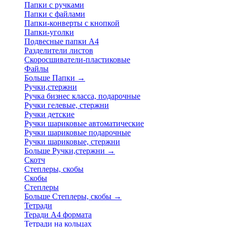
Папки с ручками
Папки с файлами
Папки-конверты с кнопкой
Папки-уголки
Подвесные папки А4
Разделители листов
Скоросшиватели-пластиковые
Файлы
Больше Папки
→
Ручки,стержни
Ручка бизнес класса, подарочные
Ручки гелевые, стержни
Ручки детские
Ручки шариковые автоматические
Ручки шариковые подарочные
Ручки шариковые, стержни
Больше Ручки,стержни
→
Скотч
Степлеры, скобы
Скобы
Степлеры
Больше Степлеры, скобы
→
Тетради
Теради А4 формата
Тетради на кольцах