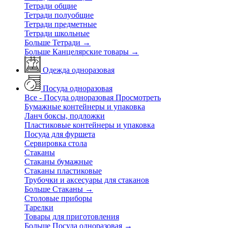
Тетради общие
Тетради полуобщие
Тетради предметные
Тетради школьные
Больше Тетради
→
Больше Канцелярские товары
→
Одежда одноразовая
Посуда одноразовая
Все - Посуда одноразовая
Просмотреть
Бумажные контейнеры и упаковка
Ланч боксы, подложки
Пластиковые контейнеры и упаковка
Посуда для фуршета
Сервировка стола
Стаканы
Стаканы бумажные
Стаканы пластиковые
Трубочки и аксесуары для стаканов
Больше Стаканы
→
Столовые приборы
Тарелки
Товары для приготовления
Больше Посуда одноразовая
→