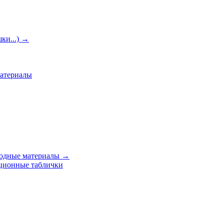
ки...)
→
материалы
ходные материалы
→
ционные таблички