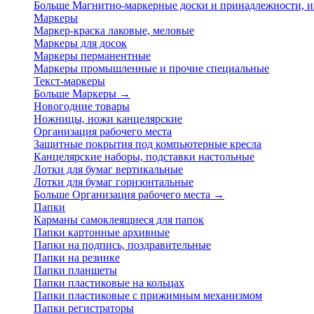
Больше Магнитно-маркерные доски и принадлежности,
Маркеры
Маркер-краска лаковые, меловые
Маркеры для досок
Маркеры перманентные
Маркеры промышленные и прочие специальные
Текст-маркеры
Больше Маркеры
→
Новогодние товары
Ножницы, ножи канцелярские
Организация рабочего места
Защитные покрытия под компьютерные кресла
Канцелярские наборы, подставки настольные
Лотки для бумаг вертикальные
Лотки для бумаг горизонтальные
Больше Организация рабочего места
→
Папки
Карманы самоклеящиеся для папок
Папки картонные архивные
Папки на подпись, поздравительные
Папки на резинке
Папки планшеты
Папки пластиковые на кольцах
Папки пластиковые с прижимным механизмом
Папки регистраторы