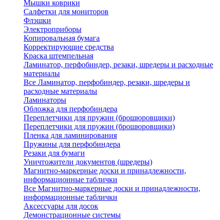
Мышки коврики
Салфетки для мониторов
Флэшки
Электроприборы
Копировальная бумага
Корректирующие средства
Краска штемпельная
Ламинатор, перфобиндер, резаки, шредеры и расходные
материалы
Все Ламинатор, перфобиндер, резаки, шредеры и
расходные материалы
Ламинаторы
Обложка для перфобиндера
Переплетчики для пружин (брошюровщики)
Переплетчики для пружин (брошюровщики)
Пленка для ламинирования
Пружины для перфобиндера
Резаки для бумаги
Уничтожители документов (шредеры)
Магнитно-маркерные доски и принадлежности,
информационные таблички
Все Магнитно-маркерные доски и принадлежности,
информационные таблички
Аксессуары для досок
Демонстрационные системы