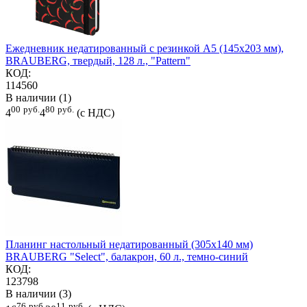
Ежедневник недатированный с резинкой А5 (145х203 мм),
BRAUBERG, твердый, 128 л., "Pattern"
КОД:
114560
В наличии (1)
00
руб.
80
руб.
4
4
(с НДС)
Планинг настольный недатированный (305х140 мм)
BRAUBERG "Select", балакрон, 60 л., темно-синий
КОД:
123798
В наличии (3)
76
руб.
11
руб.