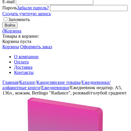
E-mail
Пароль
Забыли пароль?
Создать учетную запись
Запомнить
Войти
0
Корзина
Товары в корзине:
Корзина пуста
Корзина
Оформить заказ
О компании
Оплата
Доставка
Контакты
Главная
/
Каталог
/
Канцелярские товары
/
Ежедневники/
алфавитные книги
/
Ежедневники
/
Ежедневник недатир. A5,
136л., кожзам, Berlingo "Radiance", розовый/голубой градиент