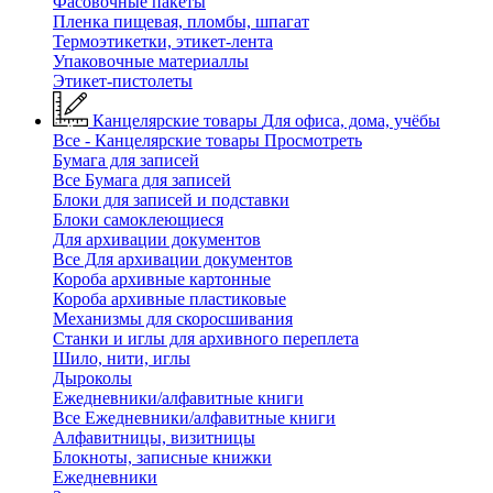
Фасовочные пакеты
Пленка пищевая, пломбы, шпагат
Термоэтикетки, этикет-лента
Упаковочные материаллы
Этикет-пистолеты
Канцелярские товары
Для офиса, дома, учёбы
Все - Канцелярские товары
Просмотреть
Бумага для записей
Все Бумага для записей
Блоки для записей и подставки
Блоки самоклеющиеся
Для архивации документов
Все Для архивации документов
Короба архивные картонные
Короба архивные пластиковые
Механизмы для скоросшивания
Станки и иглы для архивного переплета
Шило, нити, иглы
Дыроколы
Ежедневники/алфавитные книги
Все Ежедневники/алфавитные книги
Алфавитницы, визитницы
Блокноты, записные книжки
Ежедневники