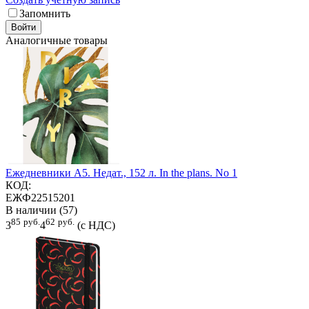
Запомнить
Войти
Аналогичные товары
Ежедневники А5. Недат., 152 л. In the plans. No 1
КОД:
ЕЖФ22515201
В наличии (57)
85
руб.
62
руб.
3
4
(с НДС)