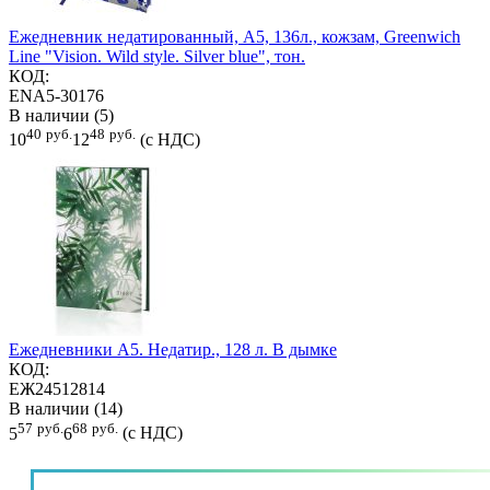
Ежедневник недатированный, А5, 136л., кожзам, Greenwich
Line "Vision. Wild style. Silver blue", тон.
КОД:
ENA5-30176
В наличии (5)
40
руб.
48
руб.
10
12
(с НДС)
Ежедневники А5. Недатир., 128 л. В дымке
КОД:
ЕЖ24512814
В наличии (14)
57
руб.
68
руб.
5
6
(с НДС)