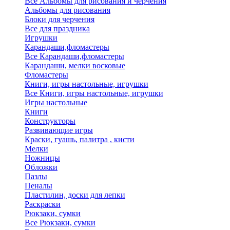
Все Альбомы для рисования и черчения
Альбомы для рисования
Блоки для черчения
Все для праздника
Игрушки
Карандаши,фломастеры
Все Карандаши,фломастеры
Карандаши, мелки восковые
Фломастеры
Книги, игры настольные, игрушки
Все Книги, игры настольные, игрушки
Игры настольные
Книги
Конструкторы
Развивающие игры
Краски, гуашь, палитра , кисти
Мелки
Ножницы
Обложки
Пазлы
Пеналы
Пластилин, доски для лепки
Раскраски
Рюкзаки, сумки
Все Рюкзаки, сумки