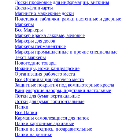
Доски пробковые для информации, витрины
Доски-флипчарты
Магнитно-маркерные доски
Подставки, таблички, рамки настенные и дверные
Маркеры
Все Маркеры
Маркер-краска лаковые, меловые
Маркеры для досок
Маркеры перманентные
Маркеры промышленные и прочие специальные
Текст-маркеры
Новогодние товары
Ножницы, ножи канцелярские
Организация рабочего места
Все Организация рабочего места
Защитные покрытия под компьютерные кресла
Канцелярские наборы, подставки настольные
Лотки для бумаг вертикальные
Лотки для бумаг горизонтальные
Папки
Все Папки
Карманы самоклеящиеся для папок
Папки картонные архивные
Папки на подпись, поздравительные
Папки на резинке