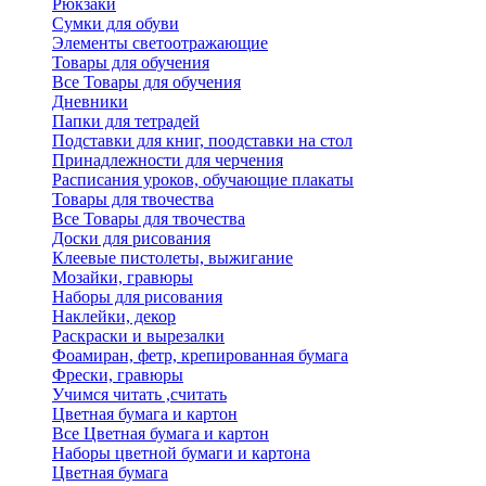
Рюкзаки
Сумки для обуви
Элементы светоотражающие
Товары для обучения
Все Товары для обучения
Дневники
Папки для тетрадей
Подставки для книг, поодставки на стол
Принадлежности для черчения
Расписания уроков, обучающие плакаты
Товары для твочества
Все Товары для твочества
Доски для рисования
Клеевые пистолеты, выжигание
Мозайки, гравюры
Наборы для рисования
Наклейки, декор
Раскраски и вырезалки
Фоамиран, фетр, крепированная бумага
Фрески, гравюры
Учимся читать ,считать
Цветная бумага и картон
Все Цветная бумага и картон
Наборы цветной бумаги и картона
Цветная бумага