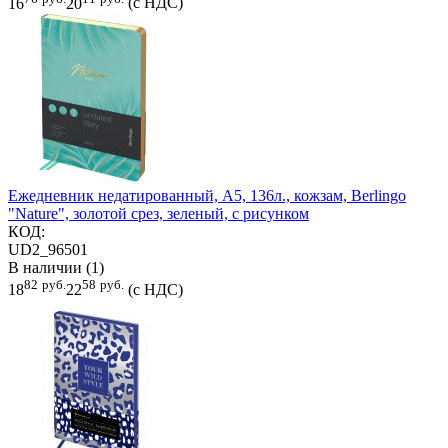
16
20
(с НДС)
Ежедневник недатированный, А5, 136л., кожзам, Berlingo
"Nature", золотой срез, зеленый, с рисунком
КОД:
UD2_96501
В наличии (1)
82
руб.
58
руб.
18
22
(с НДС)