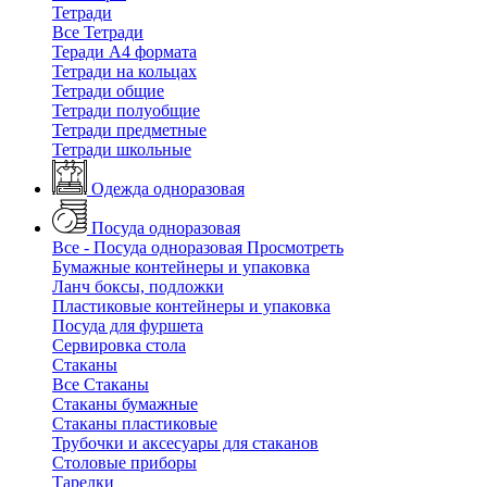
Тетради
Все Тетради
Теради А4 формата
Тетради на кольцах
Тетради общие
Тетради полуобщие
Тетради предметные
Тетради школьные
Одежда одноразовая
Посуда одноразовая
Все - Посуда одноразовая
Просмотреть
Бумажные контейнеры и упаковка
Ланч боксы, подложки
Пластиковые контейнеры и упаковка
Посуда для фуршета
Сервировка стола
Стаканы
Все Стаканы
Стаканы бумажные
Стаканы пластиковые
Трубочки и аксесуары для стаканов
Столовые приборы
Тарелки