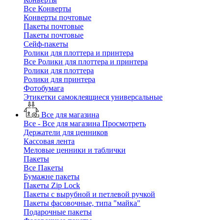
Все Конверты
Конверты почтовые
Пакеты почтовые
Пакеты почтовые
Сейф-пакеты
Ролики для плоттера и принтера
Все Ролики для плоттера и принтера
Ролики для плоттера
Ролики для принтера
Фотобумага
Этикетки самоклеящиеся универсальные
Все для магазина
Все - Все для магазина
Просмотреть
Держатели для ценников
Кассовая лента
Меловые ценники и таблички
Пакеты
Все Пакеты
Бумажне пакеты
Пакеты Zip Lock
Пакеты с вырубной и петлевой ручкой
Пакеты фасовочные, типа "майка"
Подарочные пакеты