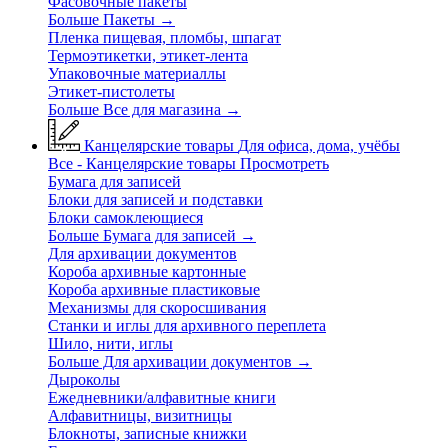
Фасовочные пакеты
Больше Пакеты
→
Пленка пищевая, пломбы, шпагат
Термоэтикетки, этикет-лента
Упаковочные материаллы
Этикет-пистолеты
Больше Все для магазина
→
Канцелярские товары
Для офиса, дома, учёбы
Все - Канцелярские товары
Просмотреть
Бумага для записей
Блоки для записей и подставки
Блоки самоклеющиеся
Больше Бумага для записей
→
Для архивации документов
Короба архивные картонные
Короба архивные пластиковые
Механизмы для скоросшивания
Станки и иглы для архивного переплета
Шило, нити, иглы
Больше Для архивации документов
→
Дыроколы
Ежедневники/алфавитные книги
Алфавитницы, визитницы
Блокноты, записные книжки