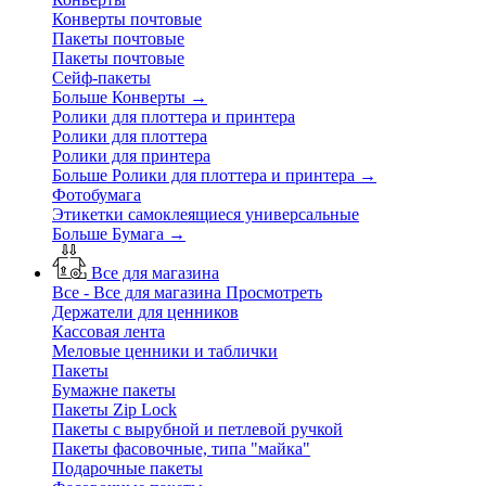
Конверты почтовые
Пакеты почтовые
Пакеты почтовые
Сейф-пакеты
Больше Конверты
→
Ролики для плоттера и принтера
Ролики для плоттера
Ролики для принтера
Больше Ролики для плоттера и принтера
→
Фотобумага
Этикетки самоклеящиеся универсальные
Больше Бумага
→
Все для магазина
Все - Все для магазина
Просмотреть
Держатели для ценников
Кассовая лента
Меловые ценники и таблички
Пакеты
Бумажне пакеты
Пакеты Zip Lock
Пакеты с вырубной и петлевой ручкой
Пакеты фасовочные, типа "майка"
Подарочные пакеты