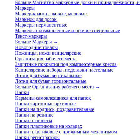
Больше Магнитно-маркерные доски и принадлежности,
Маркеры
Маркер-краска лаковые, меловые
Маркеры для досок
Маркеры перманентные
Маркеры промышленные и прочие специальные
Текст-маркеры
Больше Маркеры
→
Новогодние товары
Ножницы, ножи канцелярские
Организация рабочего места
Защитные покрытия под компьютерные кресла
Канцелярские наборы, подставки настольные
Лотки для бумаг вертикальные
Лотки для бумаг горизонтальные
Больше Организация рабочего места
→
Папки
Карманы самоклеящиеся для папок
Папки картонные архивные
Папки на подпись, поздравительные
Папки на резинке
Папки планшеты
Папки пластиковые на кольцах
Папки пластиковые с прижимным механизмом
Папки регистраторы