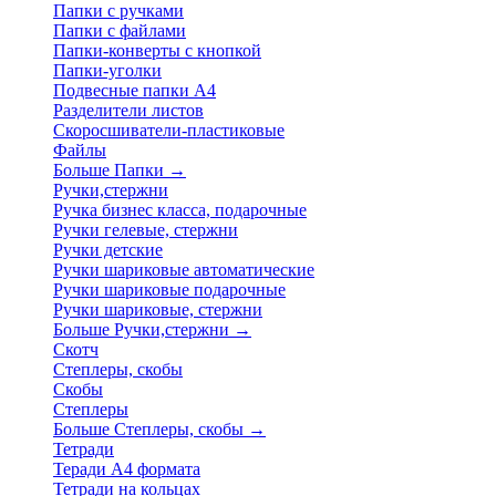
Папки с ручками
Папки с файлами
Папки-конверты с кнопкой
Папки-уголки
Подвесные папки А4
Разделители листов
Скоросшиватели-пластиковые
Файлы
Больше Папки
→
Ручки,стержни
Ручка бизнес класса, подарочные
Ручки гелевые, стержни
Ручки детские
Ручки шариковые автоматические
Ручки шариковые подарочные
Ручки шариковые, стержни
Больше Ручки,стержни
→
Скотч
Степлеры, скобы
Скобы
Степлеры
Больше Степлеры, скобы
→
Тетради
Теради А4 формата
Тетради на кольцах