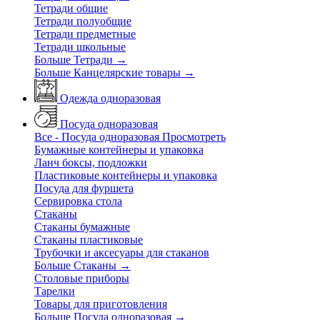
Тетради общие
Тетради полуобщие
Тетради предметные
Тетради школьные
Больше Тетради
→
Больше Канцелярские товары
→
Одежда одноразовая
Посуда одноразовая
Все - Посуда одноразовая
Просмотреть
Бумажные контейнеры и упаковка
Ланч боксы, подложки
Пластиковые контейнеры и упаковка
Посуда для фуршета
Сервировка стола
Стаканы
Стаканы бумажные
Стаканы пластиковые
Трубочки и аксесуары для стаканов
Больше Стаканы
→
Столовые приборы
Тарелки
Товары для приготовления
Больше Посуда одноразовая
→