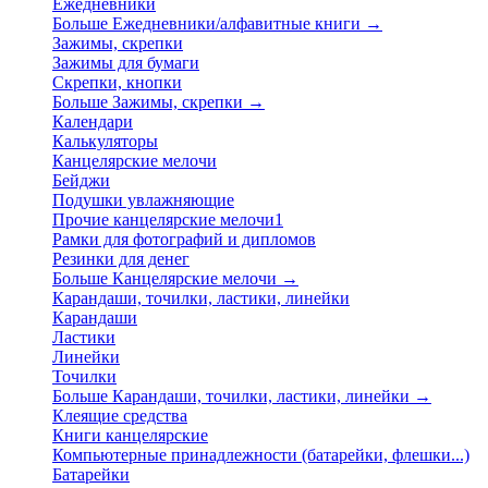
Ежедневники
Больше Ежедневники/алфавитные книги
→
Зажимы, скрепки
Зажимы для бумаги
Скрепки, кнопки
Больше Зажимы, скрепки
→
Календари
Калькуляторы
Канцелярские мелочи
Бейджи
Подушки увлажняющие
Прочие канцелярские мелочи1
Рамки для фотографий и дипломов
Резинки для денег
Больше Канцелярские мелочи
→
Карандаши, точилки, ластики, линейки
Карандаши
Ластики
Линейки
Точилки
Больше Карандаши, точилки, ластики, линейки
→
Клеящие средства
Книги канцелярские
Компьютерные принадлежности (батарейки, флешки...)
Батарейки