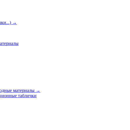
ки...)
→
материалы
ходные материалы
→
ционные таблички