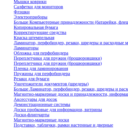
Мышки коврики
Салфетки для мониторов
Флэшки
Электроприборы
Больше Компьютерные принадлежности (батарейки, флеш
Копировальная бумага
Корректирующие средства
Краска штемпельная
Ламинатор, перфобиндер, резаки, шредеры и расходные 
Ламинаторы
Обложка для перфобиндера
Переплетчики для пружин (брошюровщики)
Переплетчики для пружин (брошюровщики)
Пленка для ламинирования
Пружины для перфобиндера
Резаки для бумаги
Уничтожители документов (шредеры)
Больше Ламинатор, перфобиндер, резаки, шредеры и рас
Магнитно-маркерные доски и принадлежности, информа
Аксессуары для досок
Демонстрационные системы
Доски пробковые для информации, витрины
Доски-флипчарты
Магнитно-маркерные доски
Подставки, таблички, рамки настенные и дверные