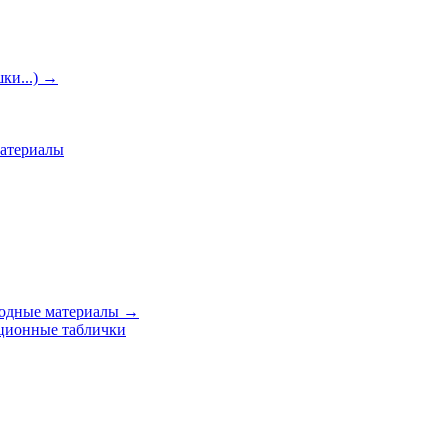
ки...)
→
материалы
ходные материалы
→
ционные таблички