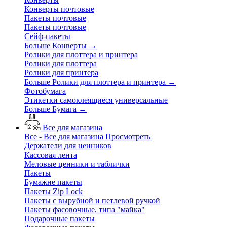
Конверты почтовые
Пакеты почтовые
Пакеты почтовые
Сейф-пакеты
Больше Конверты
→
Ролики для плоттера и принтера
Ролики для плоттера
Ролики для принтера
Больше Ролики для плоттера и принтера
→
Фотобумага
Этикетки самоклеящиеся универсальные
Больше Бумага
→
Все для магазина
Все - Все для магазина
Просмотреть
Держатели для ценников
Кассовая лента
Меловые ценники и таблички
Пакеты
Бумажне пакеты
Пакеты Zip Lock
Пакеты с вырубной и петлевой ручкой
Пакеты фасовочные, типа "майка"
Подарочные пакеты