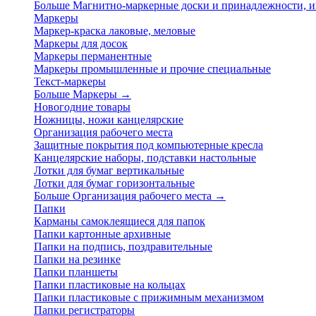
Больше Магнитно-маркерные доски и принадлежности,
Маркеры
Маркер-краска лаковые, меловые
Маркеры для досок
Маркеры перманентные
Маркеры промышленные и прочие специальные
Текст-маркеры
Больше Маркеры
→
Новогодние товары
Ножницы, ножи канцелярские
Организация рабочего места
Защитные покрытия под компьютерные кресла
Канцелярские наборы, подставки настольные
Лотки для бумаг вертикальные
Лотки для бумаг горизонтальные
Больше Организация рабочего места
→
Папки
Карманы самоклеящиеся для папок
Папки картонные архивные
Папки на подпись, поздравительные
Папки на резинке
Папки планшеты
Папки пластиковые на кольцах
Папки пластиковые с прижимным механизмом
Папки регистраторы