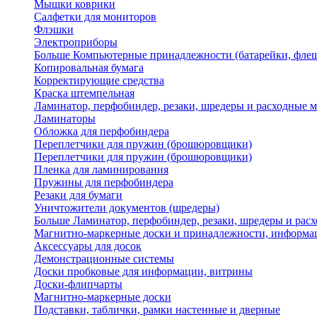
Мышки коврики
Салфетки для мониторов
Флэшки
Электроприборы
Больше Компьютерные принадлежности (батарейки, флеш
Копировальная бумага
Корректирующие средства
Краска штемпельная
Ламинатор, перфобиндер, резаки, шредеры и расходные 
Ламинаторы
Обложка для перфобиндера
Переплетчики для пружин (брошюровщики)
Переплетчики для пружин (брошюровщики)
Пленка для ламинирования
Пружины для перфобиндера
Резаки для бумаги
Уничтожители документов (шредеры)
Больше Ламинатор, перфобиндер, резаки, шредеры и рас
Магнитно-маркерные доски и принадлежности, информа
Аксессуары для досок
Демонстрационные системы
Доски пробковые для информации, витрины
Доски-флипчарты
Магнитно-маркерные доски
Подставки, таблички, рамки настенные и дверные