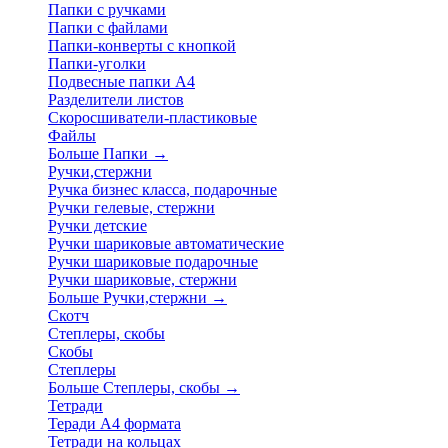
Папки с ручками
Папки с файлами
Папки-конверты с кнопкой
Папки-уголки
Подвесные папки А4
Разделители листов
Скоросшиватели-пластиковые
Файлы
Больше Папки
→
Ручки,стержни
Ручка бизнес класса, подарочные
Ручки гелевые, стержни
Ручки детские
Ручки шариковые автоматические
Ручки шариковые подарочные
Ручки шариковые, стержни
Больше Ручки,стержни
→
Скотч
Степлеры, скобы
Скобы
Степлеры
Больше Степлеры, скобы
→
Тетради
Теради А4 формата
Тетради на кольцах