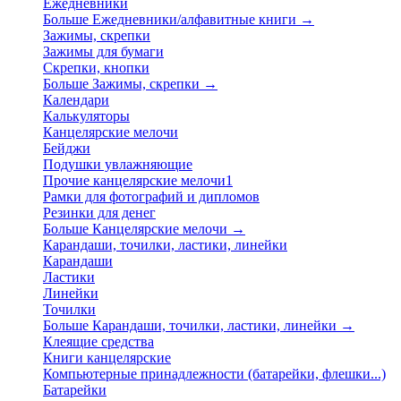
Ежедневники
Больше Ежедневники/алфавитные книги
→
Зажимы, скрепки
Зажимы для бумаги
Скрепки, кнопки
Больше Зажимы, скрепки
→
Календари
Калькуляторы
Канцелярские мелочи
Бейджи
Подушки увлажняющие
Прочие канцелярские мелочи1
Рамки для фотографий и дипломов
Резинки для денег
Больше Канцелярские мелочи
→
Карандаши, точилки, ластики, линейки
Карандаши
Ластики
Линейки
Точилки
Больше Карандаши, точилки, ластики, линейки
→
Клеящие средства
Книги канцелярские
Компьютерные принадлежности (батарейки, флешки...)
Батарейки