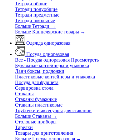
Тетради общие
Тетради полуобщие
Тетради предметные
Тетради школьные
Больше Тетради
→
Больше Канцелярские товары
→
Одежда одноразовая
Посуда одноразовая
Все - Посуда одноразовая
Просмотреть
Бумажные контейнеры и упаковка
Ланч боксы, подложки
Пластиковые контейнеры и упаковка
Посуда для фуршета
Сервировка стола
Стаканы
Стаканы бумажные
Стаканы пластиковые
Трубочки и аксесуары для стаканов
Больше Стаканы
→
Столовые приборы
Тарелки
Товары для приготовления
Больше Посуда одноразовая
→