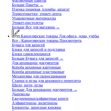
Фасовочные пакеты
Больше Пакеты
→
Пленка пищевая, пломбы, шпагат
Термоэтикетки, этикет-лента
Упаковочные материаллы
Этикет-пистолеты
Больше Все для магазина
→
Канцелярские товары
Для офиса, дома, учёбы
Все - Канцелярские товары
Просмотреть
Бумага для записей
Блоки для записей и подставки
Блоки самоклеющиеся
Больше Бумага для записей
→
Для архивации документов
Короба архивные картонные
Короба архивные пластиковые
Механизмы для скоросшивания
Станки и иглы для архивного переплета
Шило, нити, иглы
Больше Для архивации документов
→
Дыроколы
Ежедневники/алфавитные книги
Алфавитницы, визитницы
Блокноты, записные книжки