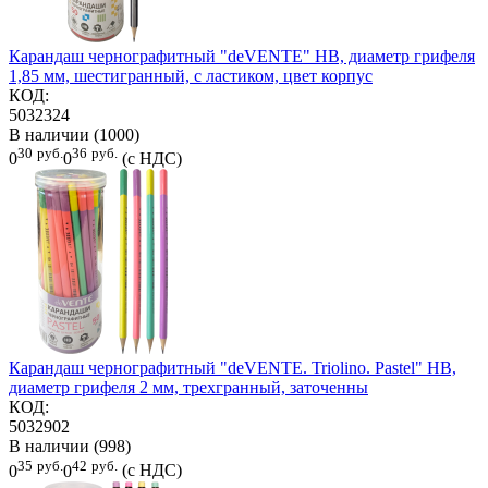
Карандаш чернографитный "deVENTE" HB, диаметр грифеля
1,85 мм, шестигранный, с ластиком, цвет корпус
КОД:
5032324
В наличии (1000)
30
руб.
36
руб.
0
0
(с НДС)
Карандаш чернографитный "deVENTE. Triolino. Pastel" HB,
диаметр грифеля 2 мм, трехгранный, заточенны
КОД:
5032902
В наличии (998)
35
руб.
42
руб.
0
0
(с НДС)