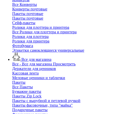
Все Конверты
Конверты почтовые
Пакеты почтовые
Пакеты почтовые
Сейф-пакеты
Ролики для плоттера и принтера
Все Ролики для плоттера и принтера
Ролики для плоттера
Ролики для принтера
Фотобумага
Этикетки самоклеящиеся универсальные
Все для магазина
Все - Все для магазина
Просмотреть
Держатели для ценников
Кассовая лента
Меловые ценники и таблички
Пакеты
Все Пакеты
Бумажне пакеты
Пакеты Zip Lock
Пакеты с вырубной и петлевой ручкой
Пакеты фасовочные, типа "майка"
Подарочные пакеты