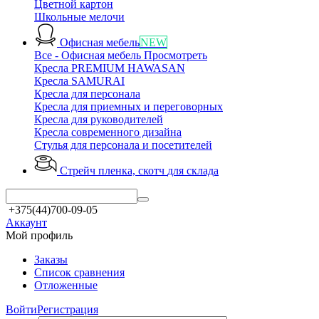
Цветной картон
Школьные мелочи
Офисная мебель
NEW
Все - Офисная мебель
Просмотреть
Кресла PREMIUM HAWASAN
Кресла SAMURAI
Кресла для персонала
Кресла для приемных и переговорных
Кресла для руководителей
Кресла современного дизайна
Стулья для персонала и посетителей
Стрейч пленка, скотч
для склада
+375(44)700-09-05
Аккаунт
Мой профиль
Заказы
Список сравнения
Отложенные
Войти
Регистрация