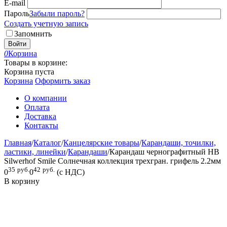
E-mail
Пароль
Забыли пароль?
Создать учетную запись
Запомнить
Войти
0
Корзина
Товары в корзине:
Корзина пуста
Корзина
Оформить заказ
О компании
Оплата
Доставка
Контакты
Главная
/
Каталог
/
Канцелярские товары
/
Карандаши, точилки,
ластики, линейки
/
Карандаши
/
Карандаш чернографитный HB
Silwerhof Smile Солнечная коллекция трехгран. грифель 2.2мм
35
руб.
42
руб.
0
0
(с НДС)
В корзину