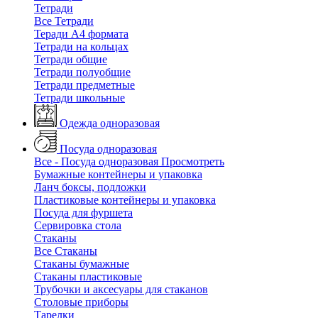
Тетради
Все Тетради
Теради А4 формата
Тетради на кольцах
Тетради общие
Тетради полуобщие
Тетради предметные
Тетради школьные
Одежда одноразовая
Посуда одноразовая
Все - Посуда одноразовая
Просмотреть
Бумажные контейнеры и упаковка
Ланч боксы, подложки
Пластиковые контейнеры и упаковка
Посуда для фуршета
Сервировка стола
Стаканы
Все Стаканы
Стаканы бумажные
Стаканы пластиковые
Трубочки и аксесуары для стаканов
Столовые приборы
Тарелки