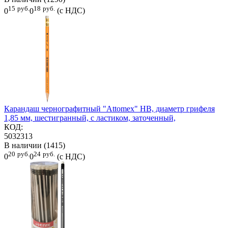
15
руб.
18
руб.
0
0
(с НДС)
Карандаш чернографитный "Attomex" HB, диаметр грифеля
1,85 мм, шестигранный, с ластиком, заточенный,
КОД:
5032313
В наличии (1415)
20
руб.
24
руб.
0
0
(с НДС)