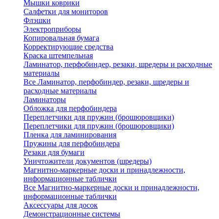
Мышки коврики
Салфетки для мониторов
Флэшки
Электроприборы
Копировальная бумага
Корректирующие средства
Краска штемпельная
Ламинатор, перфобиндер, резаки, шредеры и расходные
материалы
Все Ламинатор, перфобиндер, резаки, шредеры и
расходные материалы
Ламинаторы
Обложка для перфобиндера
Переплетчики для пружин (брошюровщики)
Переплетчики для пружин (брошюровщики)
Пленка для ламинирования
Пружины для перфобиндера
Резаки для бумаги
Уничтожители документов (шредеры)
Магнитно-маркерные доски и принадлежности,
информационные таблички
Все Магнитно-маркерные доски и принадлежности,
информационные таблички
Аксессуары для досок
Демонстрационные системы