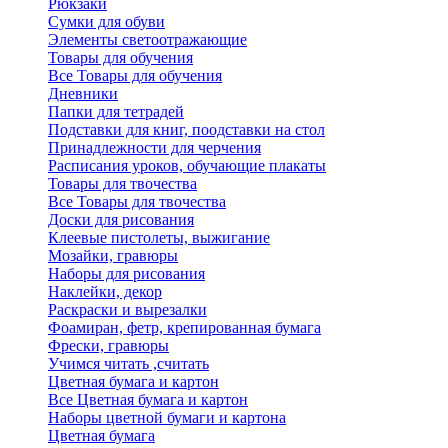
Рюкзаки
Сумки для обуви
Элементы светоотражающие
Товары для обучения
Все Товары для обучения
Дневники
Папки для тетрадей
Подставки для книг, поодставки на стол
Принадлежности для черчения
Расписания уроков, обучающие плакаты
Товары для твочества
Все Товары для твочества
Доски для рисования
Клеевые пистолеты, выжигание
Мозайки, гравюры
Наборы для рисования
Наклейки, декор
Раскраски и вырезалки
Фоамиран, фетр, крепированная бумага
Фрески, гравюры
Учимся читать ,считать
Цветная бумага и картон
Все Цветная бумага и картон
Наборы цветной бумаги и картона
Цветная бумага