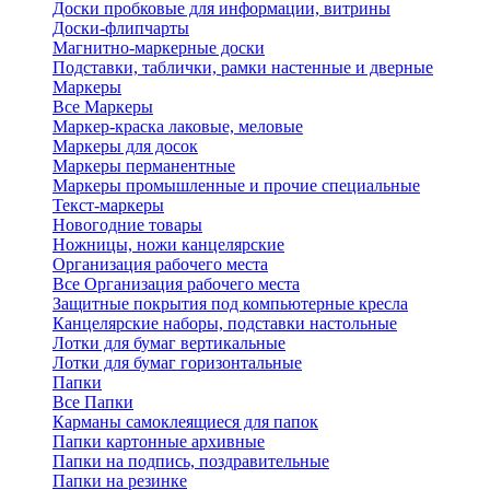
Доски пробковые для информации, витрины
Доски-флипчарты
Магнитно-маркерные доски
Подставки, таблички, рамки настенные и дверные
Маркеры
Все Маркеры
Маркер-краска лаковые, меловые
Маркеры для досок
Маркеры перманентные
Маркеры промышленные и прочие специальные
Текст-маркеры
Новогодние товары
Ножницы, ножи канцелярские
Организация рабочего места
Все Организация рабочего места
Защитные покрытия под компьютерные кресла
Канцелярские наборы, подставки настольные
Лотки для бумаг вертикальные
Лотки для бумаг горизонтальные
Папки
Все Папки
Карманы самоклеящиеся для папок
Папки картонные архивные
Папки на подпись, поздравительные
Папки на резинке