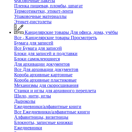
Фасовочные пакеты
Пленка пищевая, пломбы, шпагат
Термоэтикетки, этикет-лента
Упаковочные материаллы
Этикет-пистолеты
Канцелярские товары
Для офиса, дома, учёбы
Все - Канцелярские товары
Просмотреть
Бумага для записей
Все Бумага для записей
Блоки для записей и подставки
Блоки самоклеющиеся
Для архивации документов
Все Для архивации документов
Короба архивные картонные
Короба архивные пластиковые
Механизмы для скоросшивания
Станки и иглы для архивного переплета
Шило, нити, иглы
Дыроколы
Ежедневники/алфавитные книги
Все Ежедневники/алфавитные книги
Алфавитницы, визитницы
Блокноты, записные книжки
Ежедневники