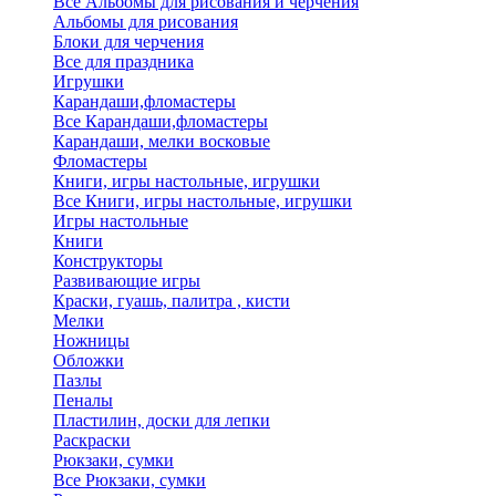
Все Альбомы для рисования и черчения
Альбомы для рисования
Блоки для черчения
Все для праздника
Игрушки
Карандаши,фломастеры
Все Карандаши,фломастеры
Карандаши, мелки восковые
Фломастеры
Книги, игры настольные, игрушки
Все Книги, игры настольные, игрушки
Игры настольные
Книги
Конструкторы
Развивающие игры
Краски, гуашь, палитра , кисти
Мелки
Ножницы
Обложки
Пазлы
Пеналы
Пластилин, доски для лепки
Раскраски
Рюкзаки, сумки
Все Рюкзаки, сумки