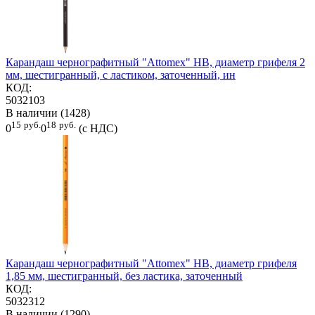
Карандаш чернографитный "Attomex" HB, диаметр грифеля 2
мм, шестигранный, с ластиком, заточенный, ин
КОД:
5032103
В наличии (1428)
15
руб.
18
руб.
0
0
(с НДС)
Карандаш чернографитный "Attomex" HB, диаметр грифеля
1,85 мм, шестигранный, без ластика, заточенный
КОД:
5032312
В наличии (1290)