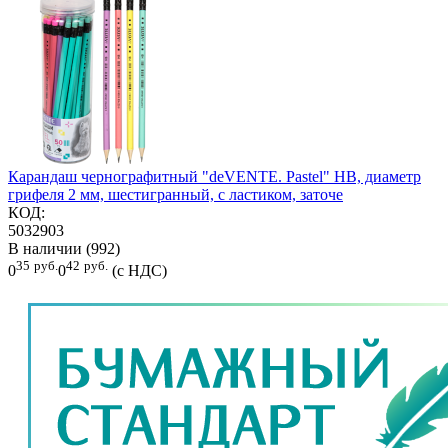
Карандаш чернографитный "deVENTE. Pastel" HB, диаметр
грифеля 2 мм, шестигранный, с ластиком, заточе
КОД:
5032903
В наличии (992)
35
руб.
42
руб.
0
0
(с НДС)