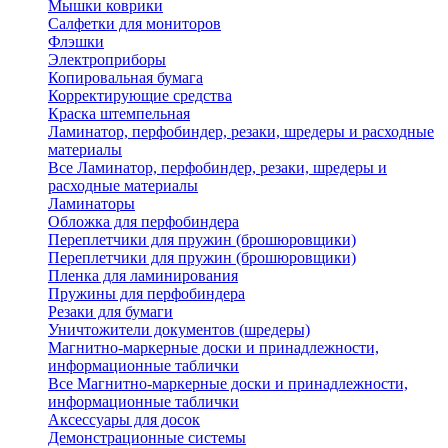
Мышки коврики
Салфетки для мониторов
Флэшки
Электроприборы
Копировальная бумага
Корректирующие средства
Краска штемпельная
Ламинатор, перфобиндер, резаки, шредеры и расходные
материалы
Все Ламинатор, перфобиндер, резаки, шредеры и
расходные материалы
Ламинаторы
Обложка для перфобиндера
Переплетчики для пружин (брошюровщики)
Переплетчики для пружин (брошюровщики)
Пленка для ламинирования
Пружины для перфобиндера
Резаки для бумаги
Уничтожители документов (шредеры)
Магнитно-маркерные доски и принадлежности,
информационные таблички
Все Магнитно-маркерные доски и принадлежности,
информационные таблички
Аксессуары для досок
Демонстрационные системы