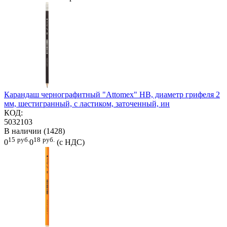
Карандаш чернографитный "Attomex" HB, диаметр грифеля 2
мм, шестигранный, с ластиком, заточенный, ин
КОД:
5032103
В наличии (1428)
15
руб.
18
руб.
0
0
(с НДС)