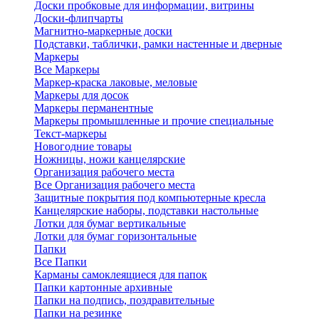
Доски пробковые для информации, витрины
Доски-флипчарты
Магнитно-маркерные доски
Подставки, таблички, рамки настенные и дверные
Маркеры
Все Маркеры
Маркер-краска лаковые, меловые
Маркеры для досок
Маркеры перманентные
Маркеры промышленные и прочие специальные
Текст-маркеры
Новогодние товары
Ножницы, ножи канцелярские
Организация рабочего места
Все Организация рабочего места
Защитные покрытия под компьютерные кресла
Канцелярские наборы, подставки настольные
Лотки для бумаг вертикальные
Лотки для бумаг горизонтальные
Папки
Все Папки
Карманы самоклеящиеся для папок
Папки картонные архивные
Папки на подпись, поздравительные
Папки на резинке