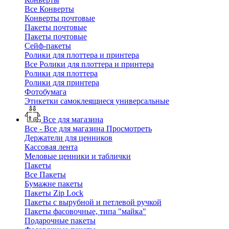
Все Конверты
Конверты почтовые
Пакеты почтовые
Пакеты почтовые
Сейф-пакеты
Ролики для плоттера и принтера
Все Ролики для плоттера и принтера
Ролики для плоттера
Ролики для принтера
Фотобумага
Этикетки самоклеящиеся универсальные
Все для магазина
Все - Все для магазина
Просмотреть
Держатели для ценников
Кассовая лента
Меловые ценники и таблички
Пакеты
Все Пакеты
Бумажне пакеты
Пакеты Zip Lock
Пакеты с вырубной и петлевой ручкой
Пакеты фасовочные, типа "майка"
Подарочные пакеты