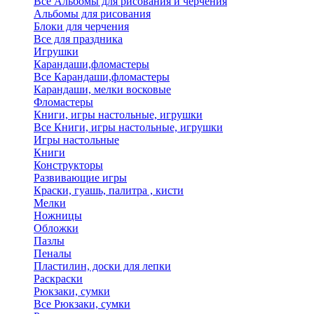
Все Альбомы для рисования и черчения
Альбомы для рисования
Блоки для черчения
Все для праздника
Игрушки
Карандаши,фломастеры
Все Карандаши,фломастеры
Карандаши, мелки восковые
Фломастеры
Книги, игры настольные, игрушки
Все Книги, игры настольные, игрушки
Игры настольные
Книги
Конструкторы
Развивающие игры
Краски, гуашь, палитра , кисти
Мелки
Ножницы
Обложки
Пазлы
Пеналы
Пластилин, доски для лепки
Раскраски
Рюкзаки, сумки
Все Рюкзаки, сумки