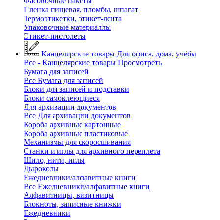
Фасовочные пакеты
Пленка пищевая, пломбы, шпагат
Термоэтикетки, этикет-лента
Упаковочные материаллы
Этикет-пистолеты
Канцелярские товары
Для офиса, дома, учёбы
Все - Канцелярские товары
Просмотреть
Бумага для записей
Все Бумага для записей
Блоки для записей и подставки
Блоки самоклеющиеся
Для архивации документов
Все Для архивации документов
Короба архивные картонные
Короба архивные пластиковые
Механизмы для скоросшивания
Станки и иглы для архивного переплета
Шило, нити, иглы
Дыроколы
Ежедневники/алфавитные книги
Все Ежедневники/алфавитные книги
Алфавитницы, визитницы
Блокноты, записные книжки
Ежедневники