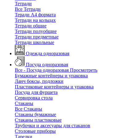
Тетради
Все Тетради
Теради А4 формата
Тетради на кольцах
Тетради общие
Тетради полуобщие
Тетради предметные
Тетради школьные
Одежда одноразовая
Посуда одноразовая
Все - Посуда одноразовая
Просмотреть
Бумажные контейнеры и упаковка
Ланч боксы, подложки
Пластиковые контейнеры и упаковка
Посуда для фуршета
Сервировка стола
Стаканы
Все Стаканы
Стаканы бумажные
Стаканы пластиковые
Трубочки и аксесуары для стаканов
Столовые приборы
Тарелки