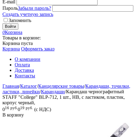
E-mail
Пароль
Забыли пароль?
Создать учетную запись
Запомнить
Войти
0
Корзина
Товары в корзине:
Корзина пуста
Корзина
Оформить заказ
О компании
Оплата
Доставка
Контакты
Главная
/
Каталог
/
Канцелярские товары
/
Карандаши, точилки,
ластики, линейки
/
Карандаши
/
Карандаш чернографитный
STAFF "College" BLP-712, 1 шт., НВ, с ластиком, пластик,
корпус черный,
16
руб.
19
руб.
0
0
(с НДС)
В корзину