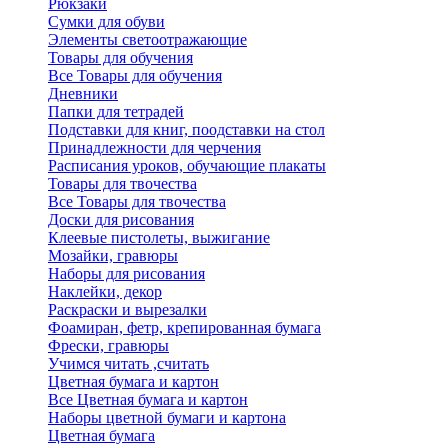
Рюкзаки
Сумки для обуви
Элементы светоотражающие
Товары для обучения
Все Товары для обучения
Дневники
Папки для тетрадей
Подставки для книг, поодставки на стол
Принадлежности для черчения
Расписания уроков, обучающие плакаты
Товары для твочества
Все Товары для твочества
Доски для рисования
Клеевые пистолеты, выжигание
Мозайки, гравюры
Наборы для рисования
Наклейки, декор
Раскраски и вырезалки
Фоамиран, фетр, крепированная бумага
Фрески, гравюры
Учимся читать ,считать
Цветная бумага и картон
Все Цветная бумага и картон
Наборы цветной бумаги и картона
Цветная бумага