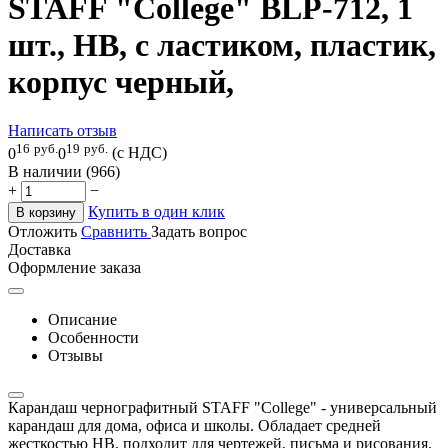
STAFF "College" BLP-712, 1
шт., НВ, с ластиком, пластик,
корпус черный,
Написать отзыв
16
руб.
19
руб.
0
0
(с НДС)
В наличии (966)
+
−
Купить в один клик
В корзину
Отложить
Сравнить
Задать вопрос
Доставка
Оформление заказа
Описание
Особенности
Отзывы
Карандаш чернографитный STAFF "College" - универсальный
карандаш для дома, офиса и школы. Обладает средней
жесткостью HB, подходит для чертежей, письма и рисования.