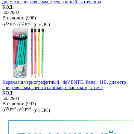
диаметр грифеля 2 мм, трехгранный, заточенны
КОД:
5032902
В наличии (998)
35
руб.
42
руб.
0
0
(с НДС)
Карандаш чернографитный "deVENTE. Pastel" HB, диаметр
грифеля 2 мм, шестигранный, с ластиком, заточе
КОД:
5032903
В наличии (992)
35
руб.
42
руб.
0
0
(с НДС)