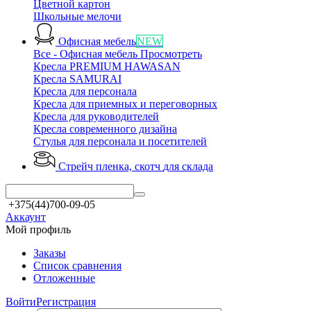
Цветной картон
Школьные мелочи
Офисная мебель
NEW
Все - Офисная мебель
Просмотреть
Кресла PREMIUM HAWASAN
Кресла SAMURAI
Кресла для персонала
Кресла для приемных и переговорных
Кресла для руководителей
Кресла современного дизайна
Стулья для персонала и посетителей
Стрейч пленка, скотч
для склада
+375(44)700-09-05
Аккаунт
Мой профиль
Заказы
Список сравнения
Отложенные
Войти
Регистрация