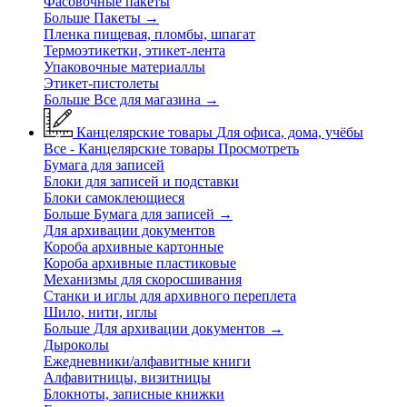
Фасовочные пакеты
Больше Пакеты
→
Пленка пищевая, пломбы, шпагат
Термоэтикетки, этикет-лента
Упаковочные материаллы
Этикет-пистолеты
Больше Все для магазина
→
Канцелярские товары
Для офиса, дома, учёбы
Все - Канцелярские товары
Просмотреть
Бумага для записей
Блоки для записей и подставки
Блоки самоклеющиеся
Больше Бумага для записей
→
Для архивации документов
Короба архивные картонные
Короба архивные пластиковые
Механизмы для скоросшивания
Станки и иглы для архивного переплета
Шило, нити, иглы
Больше Для архивации документов
→
Дыроколы
Ежедневники/алфавитные книги
Алфавитницы, визитницы
Блокноты, записные книжки