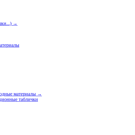
ки...)
→
материалы
ходные материалы
→
ционные таблички