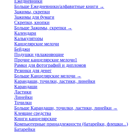
Ежедневники
Больше Ежедневники/алфавитные книги
→
Зажимы, скрепки
Зажимы для бумаги
Скрепки, кнопки
Больше Зажимы, скрепки
→
Календари
Калькуляторы
Канцелярские мелочи
Бейджи
Подушки увлажняющие
Прочие канцелярские мелочи1
Рамки для фотографий и дипломов
Резинки для денег
Больше Канцелярские мелочи
→
Карандаши, точилки, ластики, линейки
Карандаши
Ластики
Линейки
Точилки
Больше Карандаши, точилки, ластики, линейки
→
Клеящие средства
Книги канцелярские
Компьютерные принадлежности (батарейки, флешки...)
Батарейки