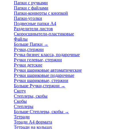
Папки с ручками
Папки с файлами
Папки-конверты с кнопкой
Папки-уголки
Подвесные папки А4
Разделители листов
Скоросшиватели-пластиковые
Файлы
Больше Папки
→
Ручки,стержни
Ручка бизнес класса, подарочные
Ручки гелевые, стержни
Ручки детские
Ручки шариковые автоматические
Ручки шариковые подарочные
Ручки шариковые, стержни
Больше Ручки,стержни
→
Скотч
Степлеры, скобы
Скобы
Степлеры
Больше Степлеры, скобы
→
Тетради
Теради А4 формата
Тетради на кольцах