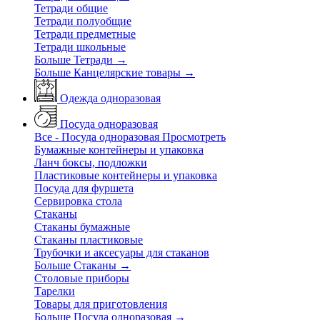
Тетради общие
Тетради полуобщие
Тетради предметные
Тетради школьные
Больше Тетради
→
Больше Канцелярские товары
→
Одежда одноразовая
Посуда одноразовая
Все - Посуда одноразовая
Просмотреть
Бумажные контейнеры и упаковка
Ланч боксы, подложки
Пластиковые контейнеры и упаковка
Посуда для фуршета
Сервировка стола
Стаканы
Стаканы бумажные
Стаканы пластиковые
Трубочки и аксесуары для стаканов
Больше Стаканы
→
Столовые приборы
Тарелки
Товары для приготовления
Больше Посуда одноразовая
→