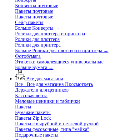
Конверты почтовые
Пакеты почтовые
Пакеты почтовые
Сейф-пакеты
Больше Конверты
→
Ролики для плоттера и принтера
Ролики для плоттера
Ролики для принтера
Больше Ролики для плоттера и принтера
→
Фотобумага
Этикетки самоклеящиеся универсальные
Больше Бумага
→
Все для магазина
Все - Все для магазина
Просмотреть
Держатели для ценников
Кассовая лента
Меловые ценники и таблички
Пакеты
Бумажне пакеты
Пакеты Zip Lock
Пакеты с вырубной и петлевой ручкой
Пакеты фасовочные, типа "майка"
Подарочные пакеты