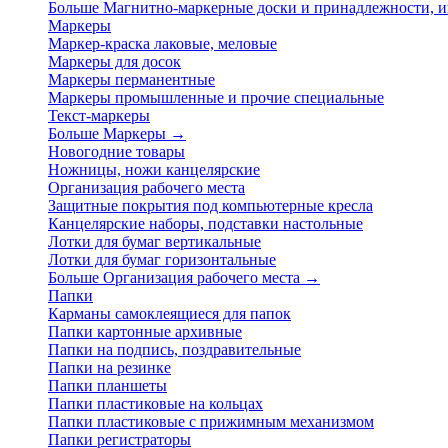
Больше Магнитно-маркерные доски и принадлежности,
Маркеры
Маркер-краска лаковые, меловые
Маркеры для досок
Маркеры перманентные
Маркеры промышленные и прочие специальные
Текст-маркеры
Больше Маркеры
→
Новогодние товары
Ножницы, ножи канцелярские
Организация рабочего места
Защитные покрытия под компьютерные кресла
Канцелярские наборы, подставки настольные
Лотки для бумаг вертикальные
Лотки для бумаг горизонтальные
Больше Организация рабочего места
→
Папки
Карманы самоклеящиеся для папок
Папки картонные архивные
Папки на подпись, поздравительные
Папки на резинке
Папки планшеты
Папки пластиковые на кольцах
Папки пластиковые с прижимным механизмом
Папки регистраторы