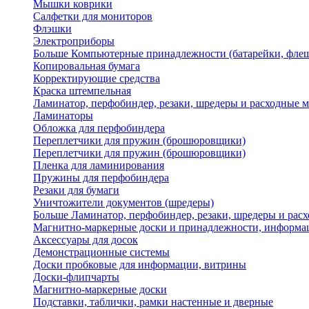
Мышки коврики
Салфетки для мониторов
Флэшки
Электроприборы
Больше Компьютерные принадлежности (батарейки, флеш
Копировальная бумага
Корректирующие средства
Краска штемпельная
Ламинатор, перфобиндер, резаки, шредеры и расходные 
Ламинаторы
Обложка для перфобиндера
Переплетчики для пружин (брошюровщики)
Переплетчики для пружин (брошюровщики)
Пленка для ламинирования
Пружины для перфобиндера
Резаки для бумаги
Уничтожители документов (шредеры)
Больше Ламинатор, перфобиндер, резаки, шредеры и рас
Магнитно-маркерные доски и принадлежности, информа
Аксессуары для досок
Демонстрационные системы
Доски пробковые для информации, витрины
Доски-флипчарты
Магнитно-маркерные доски
Подставки, таблички, рамки настенные и дверные