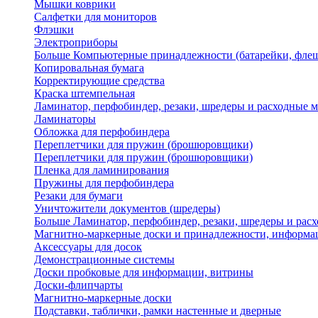
Мышки коврики
Салфетки для мониторов
Флэшки
Электроприборы
Больше Компьютерные принадлежности (батарейки, флеш
Копировальная бумага
Корректирующие средства
Краска штемпельная
Ламинатор, перфобиндер, резаки, шредеры и расходные 
Ламинаторы
Обложка для перфобиндера
Переплетчики для пружин (брошюровщики)
Переплетчики для пружин (брошюровщики)
Пленка для ламинирования
Пружины для перфобиндера
Резаки для бумаги
Уничтожители документов (шредеры)
Больше Ламинатор, перфобиндер, резаки, шредеры и рас
Магнитно-маркерные доски и принадлежности, информа
Аксессуары для досок
Демонстрационные системы
Доски пробковые для информации, витрины
Доски-флипчарты
Магнитно-маркерные доски
Подставки, таблички, рамки настенные и дверные