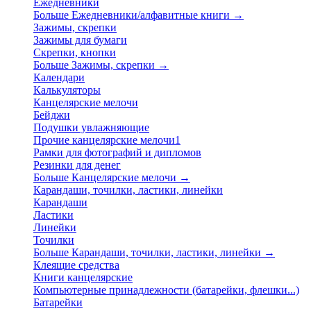
Ежедневники
Больше Ежедневники/алфавитные книги
→
Зажимы, скрепки
Зажимы для бумаги
Скрепки, кнопки
Больше Зажимы, скрепки
→
Календари
Калькуляторы
Канцелярские мелочи
Бейджи
Подушки увлажняющие
Прочие канцелярские мелочи1
Рамки для фотографий и дипломов
Резинки для денег
Больше Канцелярские мелочи
→
Карандаши, точилки, ластики, линейки
Карандаши
Ластики
Линейки
Точилки
Больше Карандаши, точилки, ластики, линейки
→
Клеящие средства
Книги канцелярские
Компьютерные принадлежности (батарейки, флешки...)
Батарейки