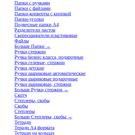
Папки с ручками
Папки с файлами
Папки-конверты с кнопкой
Папки-уголки
Подвесные папки А4
Разделители листов
Скоросшиватели-пластиковые
Файлы
Больше Папки
→
Ручки,стержни
Ручка бизнес класса, подарочные
Ручки гелевые, стержни
Ручки детские
Ручки шариковые автоматические
Ручки шариковые подарочные
Ручки шариковые, стержни
Больше Ручки,стержни
→
Скотч
Степлеры, скобы
Скобы
Степлеры
Больше Степлеры, скобы
→
Тетради
Теради А4 формата
Тетради на кольцах