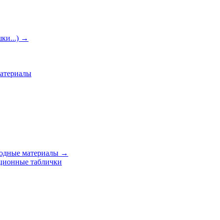
ки...)
→
материалы
ходные материалы
→
ционные таблички