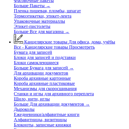
Фасовочные пакеты
Больше Пакеты
→
Пленка пищевая, пломбы, шпагат
Термоэтикетки, этикет-лента
Упаковочные материаллы
Этикет-пистолеты
Больше Все для магазина
→
Канцелярские товары
Для офиса, дома, учёбы
Все - Канцелярские товары
Просмотреть
Бумага для записей
Блоки для записей и подставки
Блоки самоклеющиеся
Больше Бумага для записей
→
Для архивации документов
Короба архивные картонные
Короба архивные пластиковые
Механизмы для скоросшивания
Станки и иглы для архивного переплета
Шило, нити, иглы
Больше Для архивации документов
→
Дыроколы
Ежедневники/алфавитные книги
Алфавитницы, визитницы
Блокноты, записные книжки