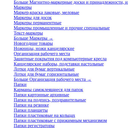
Больше Магнитно-маркерные доски и принадлежности,
Маркеры
Маркер-краска лаковые, меловые
Маркеры для досок
Маркеры перманентные
Маркеры промышленные и прочие специальные
Текст-маркеры
Больше Маркеры
→
Новогодние товары
Ножницы, ножи канцелярские
Организация рабочего места
Защитные покрытия под компьютерные кресла
Канцелярские наборы, подставки настольные
Лотки для бумаг вертикальные
Лотки для бумаг горизонтальные
Больше Организация рабочего места
→
Папки
Карманы самоклеящиеся для папок
Папки картонные архивные
Папки на подпись, поздравительные
Папки на резинке
Папки планшеты
Папки пластиковые на кольцах
Папки пластиковые с прижимным механизмом
Папки регистраторы