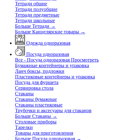
Тетради общие
Тетради полуобщие
Тетради предметные
Тетради школьные
Больше Тетради
→
Больше Канцелярские товары
→
Одежда одноразовая
Посуда одноразовая
Все - Посуда одноразовая
Просмотреть
Бумажные контейнеры и упаковка
Ланч боксы, подложки
Пластиковые контейнеры и упаковка
Посуда для фуршета
Сервировка стола
Стаканы
Стаканы бумажные
Стаканы пластиковые
Трубочки и аксесуары для стаканов
Больше Стаканы
→
Столовые приборы
Тарелки
Товары для приготовления
Больше Посуда одноразовая
→