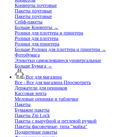
Конверты почтовые
Пакеты почтовые
Пакеты почтовые
Сейф-пакеты
Больше Конверты
→
Ролики для плоттера и принтера
Ролики для плоттера
Ролики для принтера
Больше Ролики для плоттера и принтера
→
Фотобумага
Этикетки самоклеящиеся универсальные
Больше Бумага
→
Все для магазина
Все - Все для магазина
Просмотреть
Держатели для ценников
Кассовая лента
Меловые ценники и таблички
Пакеты
Бумажне пакеты
Пакеты Zip Lock
Пакеты с вырубной и петлевой ручкой
Пакеты фасовочные, типа "майка"
Подарочные пакеты