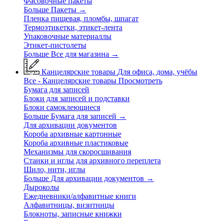
Фасовочные пакеты
Больше Пакеты
→
Пленка пищевая, пломбы, шпагат
Термоэтикетки, этикет-лента
Упаковочные материаллы
Этикет-пистолеты
Больше Все для магазина
→
Канцелярские товары
Для офиса, дома, учёбы
Все - Канцелярские товары
Просмотреть
Бумага для записей
Блоки для записей и подставки
Блоки самоклеющиеся
Больше Бумага для записей
→
Для архивации документов
Короба архивные картонные
Короба архивные пластиковые
Механизмы для скоросшивания
Станки и иглы для архивного переплета
Шило, нити, иглы
Больше Для архивации документов
→
Дыроколы
Ежедневники/алфавитные книги
Алфавитницы, визитницы
Блокноты, записные книжки