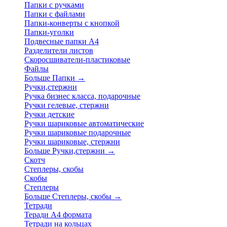
Папки с ручками
Папки с файлами
Папки-конверты с кнопкой
Папки-уголки
Подвесные папки А4
Разделители листов
Скоросшиватели-пластиковые
Файлы
Больше Папки
→
Ручки,стержни
Ручка бизнес класса, подарочные
Ручки гелевые, стержни
Ручки детские
Ручки шариковые автоматические
Ручки шариковые подарочные
Ручки шариковые, стержни
Больше Ручки,стержни
→
Скотч
Степлеры, скобы
Скобы
Степлеры
Больше Степлеры, скобы
→
Тетради
Теради А4 формата
Тетради на кольцах