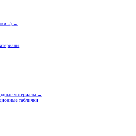
ки...)
→
материалы
ходные материалы
→
ционные таблички