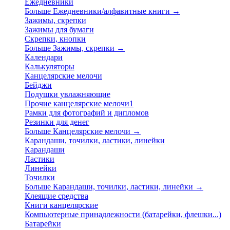
Ежедневники
Больше Ежедневники/алфавитные книги
→
Зажимы, скрепки
Зажимы для бумаги
Скрепки, кнопки
Больше Зажимы, скрепки
→
Календари
Калькуляторы
Канцелярские мелочи
Бейджи
Подушки увлажняющие
Прочие канцелярские мелочи1
Рамки для фотографий и дипломов
Резинки для денег
Больше Канцелярские мелочи
→
Карандаши, точилки, ластики, линейки
Карандаши
Ластики
Линейки
Точилки
Больше Карандаши, точилки, ластики, линейки
→
Клеящие средства
Книги канцелярские
Компьютерные принадлежности (батарейки, флешки...)
Батарейки