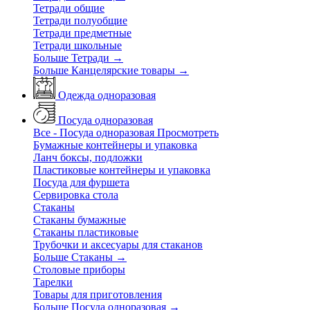
Тетради общие
Тетради полуобщие
Тетради предметные
Тетради школьные
Больше Тетради
→
Больше Канцелярские товары
→
Одежда одноразовая
Посуда одноразовая
Все - Посуда одноразовая
Просмотреть
Бумажные контейнеры и упаковка
Ланч боксы, подложки
Пластиковые контейнеры и упаковка
Посуда для фуршета
Сервировка стола
Стаканы
Стаканы бумажные
Стаканы пластиковые
Трубочки и аксесуары для стаканов
Больше Стаканы
→
Столовые приборы
Тарелки
Товары для приготовления
Больше Посуда одноразовая
→