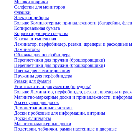
Мышки коврики
Салфетки для мониторов
Флэшки
Электроприборы
Больше Компьютерные принадлежности (батарейки, флеш
Копировальная бумага
Корректирующие средства
Краска штемпельная
Ламинатор, перфобиндер, резаки, шредеры и расходные 
Ламинаторы
Обложка для перфобиндера
Переплетчики для пружин (брошюровщики)
Переплетчики для пружин (брошюровщики)
Пленка для ламинирования
Пружины для перфобиндера
Резаки для бумаги
Уничтожители документов (шредеры)
Больше Ламинатор, перфобиндер, резаки, шредеры и рас
Магнитно-маркерные доски и принадлежности, информа
Аксессуары для досок
Демонстрационные системы
Доски пробковые для информации, витрины
Доски-флипчарты
Магнитно-маркерные доски
Подставки, таблички, рамки настенные и дверные