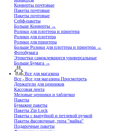
Конверты почтовые
Пакеты почтовые
Пакеты почтовые
Сейф-пакеты
Больше Конверты
→
Ролики для плоттера и принтера
Ролики для плоттера
Ролики для принтера
Больше Ролики для плоттера и принтера
→
Фотобумага
Этикетки самоклеящиеся универсальные
Больше Бумага
→
Все для магазина
Все - Все для магазина
Просмотреть
Держатели для ценников
Кассовая лента
Меловые ценники и таблички
Пакеты
Бумажне пакеты
Пакеты Zip Lock
Пакеты с вырубной и петлевой ручкой
Пакеты фасовочные, типа "майка"
Подарочные пакеты