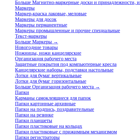
Больше Магнитно-маркерные доски и принадлежности,
Маркеры
Маркер-краска лаковые, меловые
Маркеры для досок
Маркеры перманентные
Маркеры промышленные и прочие специальные
Текст-маркеры
Больше Маркеры
→
Новогодние товары
Ножницы, ножи канцелярские
Организация рабочего места
Защитные покрытия под компьютерные кресла
Канцелярские наборы, подставки настольные
Лотки для бумаг вертикальные
Лотки для бумаг горизонтальные
Больше Организация рабочего места
→
Папки
Карманы самоклеящиеся для папок
Папки картонные архивные
Папки на подпись, поздравительные
Папки на резинке
Папки планшеты
Папки пластиковые на кольцах
Папки пластиковые с прижимным механизмом
Папки регистраторы