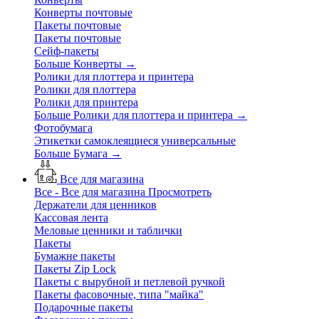
Конверты почтовые
Пакеты почтовые
Пакеты почтовые
Сейф-пакеты
Больше Конверты
→
Ролики для плоттера и принтера
Ролики для плоттера
Ролики для принтера
Больше Ролики для плоттера и принтера
→
Фотобумага
Этикетки самоклеящиеся универсальные
Больше Бумага
→
Все для магазина
Все - Все для магазина
Просмотреть
Держатели для ценников
Кассовая лента
Меловые ценники и таблички
Пакеты
Бумажне пакеты
Пакеты Zip Lock
Пакеты с вырубной и петлевой ручкой
Пакеты фасовочные, типа "майка"
Подарочные пакеты