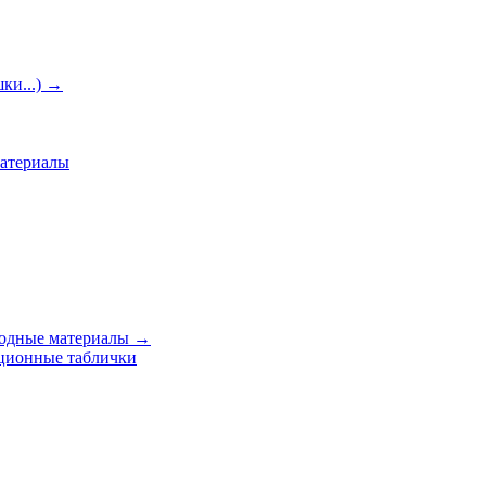
ки...)
→
материалы
ходные материалы
→
ционные таблички