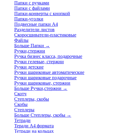
Папки с ручками
Папки с файлами
Папки-конверты с кнопкой
Папки-уголки
Подвесные папки А4
Разделители листов
Скоросшиватели-пластиковые
Файлы
Больше Папки
→
Ручки,стержни
Ручка бизнес класса, подарочные
Ручки гелевые, стержни
Ручки детские
Ручки шариковые автоматические
Ручки шариковые подарочные
Ручки шариковые, стержни
Больше Ручки,стержни
→
Скотч
Степлеры, скобы
Скобы
Степлеры
Больше Степлеры, скобы
→
Тетради
Теради А4 формата
Тетради на кольцах