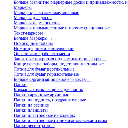
Больше Магнитно-маркерные доски и принадлежности,
Маркеры
Маркер-краска лаковые, меловые
Маркеры для досок
Маркеры перманентные
Маркеры промышленные и прочие специальные
Текст-маркеры
Больше Маркеры
→
Новогодние товары
Ножницы, ножи канцелярские
Организация рабочего места
Защитные покрытия под компьютерные кресла
Канцелярские наборы, подставки настольные
Лотки для бумаг вертикальные
Лотки для бумаг горизонтальные
Больше Организация рабочего места
→
Папки
Карманы самоклеящиеся для папок
Папки картонные архивные
Папки на подпись, поздравительные
Папки на резинке
Папки планшеты
Папки пластиковые на кольцах
Папки пластиковые с прижимным механизмом
Папки регистраторы