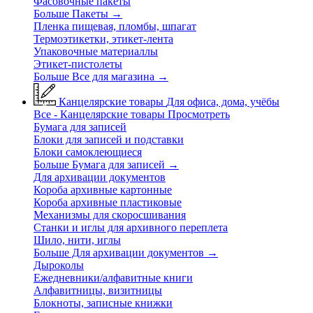
Фасовочные пакеты
Больше Пакеты
→
Пленка пищевая, пломбы, шпагат
Термоэтикетки, этикет-лента
Упаковочные материаллы
Этикет-пистолеты
Больше Все для магазина
→
Канцелярские товары
Для офиса, дома, учёбы
Все - Канцелярские товары
Просмотреть
Бумага для записей
Блоки для записей и подставки
Блоки самоклеющиеся
Больше Бумага для записей
→
Для архивации документов
Короба архивные картонные
Короба архивные пластиковые
Механизмы для скоросшивания
Станки и иглы для архивного переплета
Шило, нити, иглы
Больше Для архивации документов
→
Дыроколы
Ежедневники/алфавитные книги
Алфавитницы, визитницы
Блокноты, записные книжки