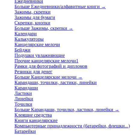
Ежедневники
Больше Ежедневники/алфавитные книги
→
Зажимы, скрепки
Зажимы для бумаги
Скрепки, кнопки
Больше Зажимы, скрепки
→
Календари
Калькуляторы
Канцелярские мелочи
Бейджи
Подушки увлажняющие
Прочие канцелярские мелочи1
Рамки для фотографий и дипломов
Резинки для денег
Больше Канцелярские мелочи
→
Карандаши, точилки, ластики, линейки
Карандаши
Ластики
Линейки
Точилки
Больше Карандаши, точилки, ластики, линейки
→
Клеящие средства
Книги канцелярские
Компьютерные принадлежности (батарейки, флешки...)
Батарейки