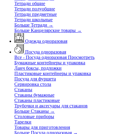
Тетради общие
Тетради полуобщие
Тетради предметные
Тетради школьные
Больше Тетради
→
Больше Канцелярские товары
→
Одежда одноразовая
Посуда одноразовая
Все - Посуда одноразовая
Просмотреть
Бумажные контейнеры и упаковка
Ланч боксы, подложки
Пластиковые контейнеры и упаковка
Посуда для фуршета
Сервировка стола
Стаканы
Стаканы бумажные
Стаканы пластиковые
Трубочки и аксесуары для стаканов
Больше Стаканы
→
Столовые приборы
Тарелки
Товары для приготовления
Больше Посуда одноразовая
→