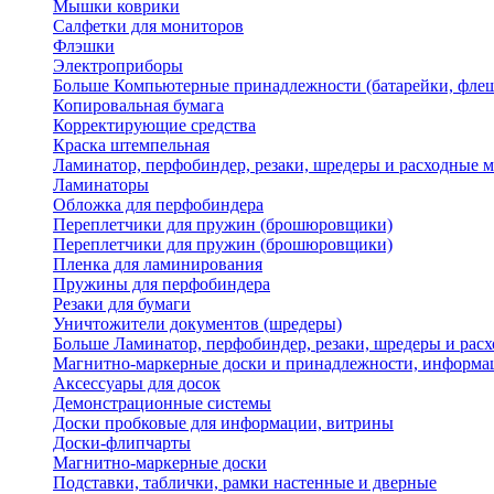
Мышки коврики
Салфетки для мониторов
Флэшки
Электроприборы
Больше Компьютерные принадлежности (батарейки, флеш
Копировальная бумага
Корректирующие средства
Краска штемпельная
Ламинатор, перфобиндер, резаки, шредеры и расходные 
Ламинаторы
Обложка для перфобиндера
Переплетчики для пружин (брошюровщики)
Переплетчики для пружин (брошюровщики)
Пленка для ламинирования
Пружины для перфобиндера
Резаки для бумаги
Уничтожители документов (шредеры)
Больше Ламинатор, перфобиндер, резаки, шредеры и рас
Магнитно-маркерные доски и принадлежности, информа
Аксессуары для досок
Демонстрационные системы
Доски пробковые для информации, витрины
Доски-флипчарты
Магнитно-маркерные доски
Подставки, таблички, рамки настенные и дверные