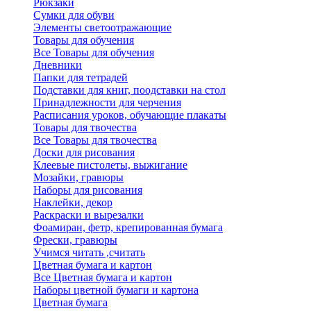
Рюкзаки
Сумки для обуви
Элементы светоотражающие
Товары для обучения
Все Товары для обучения
Дневники
Папки для тетрадей
Подставки для книг, поодставки на стол
Принадлежности для черчения
Расписания уроков, обучающие плакаты
Товары для твочества
Все Товары для твочества
Доски для рисования
Клеевые пистолеты, выжигание
Мозайки, гравюры
Наборы для рисования
Наклейки, декор
Раскраски и вырезалки
Фоамиран, фетр, крепированная бумага
Фрески, гравюры
Учимся читать ,считать
Цветная бумага и картон
Все Цветная бумага и картон
Наборы цветной бумаги и картона
Цветная бумага