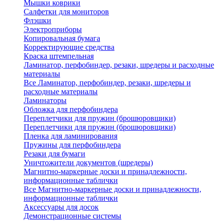
Мышки коврики
Салфетки для мониторов
Флэшки
Электроприборы
Копировальная бумага
Корректирующие средства
Краска штемпельная
Ламинатор, перфобиндер, резаки, шредеры и расходные
материалы
Все Ламинатор, перфобиндер, резаки, шредеры и
расходные материалы
Ламинаторы
Обложка для перфобиндера
Переплетчики для пружин (брошюровщики)
Переплетчики для пружин (брошюровщики)
Пленка для ламинирования
Пружины для перфобиндера
Резаки для бумаги
Уничтожители документов (шредеры)
Магнитно-маркерные доски и принадлежности,
информационные таблички
Все Магнитно-маркерные доски и принадлежности,
информационные таблички
Аксессуары для досок
Демонстрационные системы