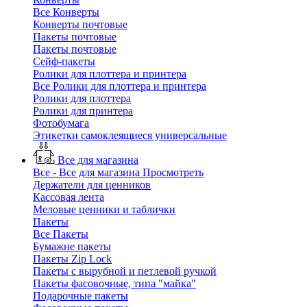
Все Конверты
Конверты почтовые
Пакеты почтовые
Пакеты почтовые
Сейф-пакеты
Ролики для плоттера и принтера
Все Ролики для плоттера и принтера
Ролики для плоттера
Ролики для принтера
Фотобумага
Этикетки самоклеящиеся универсальные
Все для магазина
Все - Все для магазина
Просмотреть
Держатели для ценников
Кассовая лента
Меловые ценники и таблички
Пакеты
Все Пакеты
Бумажне пакеты
Пакеты Zip Lock
Пакеты с вырубной и петлевой ручкой
Пакеты фасовочные, типа "майка"
Подарочные пакеты