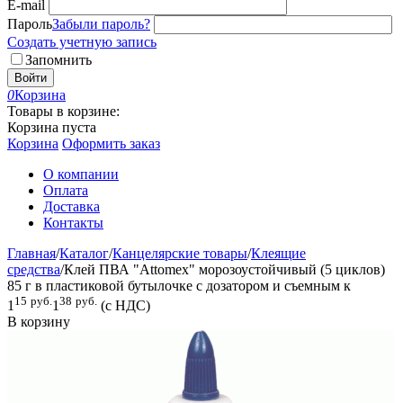
E-mail
Пароль
Забыли пароль?
Создать учетную запись
Запомнить
Войти
0
Корзина
Товары в корзине:
Корзина пуста
Корзина
Оформить заказ
О компании
Оплата
Доставка
Контакты
Главная
/
Каталог
/
Канцелярские товары
/
Клеящие
средства
/
Клей ПВА "Attomex" морозоустойчивый (5 циклов)
85 г в пластиковой бутылочке с дозатором и съемным к
15
руб.
38
руб.
1
1
(с НДС)
В корзину