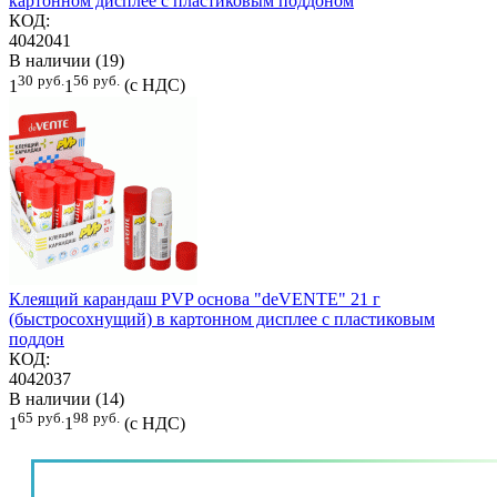
картонном дисплее с пластиковым поддоном
КОД:
4042041
В наличии (19)
30
руб.
56
руб.
1
1
(с НДС)
Клеящий карандаш PVP основа "deVENTE" 21 г
(быстросохнущий) в картонном дисплее с пластиковым
поддон
КОД:
4042037
В наличии (14)
65
руб.
98
руб.
1
1
(с НДС)