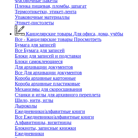
Фасовочные пакеты
Пленка пищевая, пломбы, шпагат
Термоэтикетки, этикет-лента
Упаковочные материаллы
Этикет-пистолеты
Канцелярские товары
Для офиса, дома, учёбы
Все - Канцелярские товары
Просмотреть
Бумага для записей
Все Бумага для записей
Блоки для записей и подставки
Блоки самоклеющиеся
Для архивации документов
Все Для архивации документов
Короба архивные картонные
Короба архивные пластиковые
Механизмы для скоросшивания
Станки и иглы для архивного переплета
Шило, нити, иглы
Дыроколы
Ежедневники/алфавитные книги
Все Ежедневники/алфавитные книги
Алфавитницы, визитницы
Блокноты, записные книжки
Ежедневники