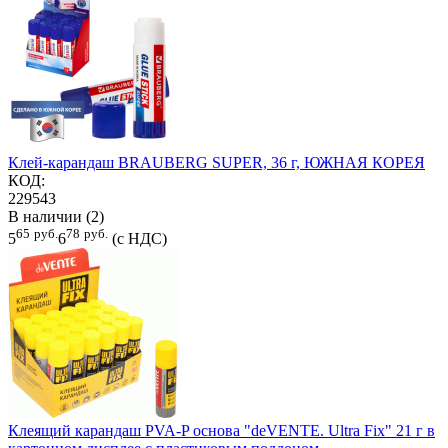
Клей-карандаш BRAUBERG SUPER, 36 г, ЮЖНАЯ КОРЕЯ
КОД:
229543
В наличии (2)
65
руб.
78
руб.
5
6
(с НДС)
Клеящий карандаш PVA-P основа "deVENTE. Ultra Fix" 21 г в