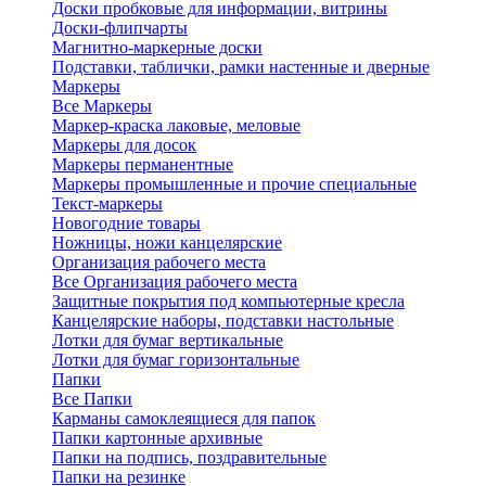
Доски пробковые для информации, витрины
Доски-флипчарты
Магнитно-маркерные доски
Подставки, таблички, рамки настенные и дверные
Маркеры
Все Маркеры
Маркер-краска лаковые, меловые
Маркеры для досок
Маркеры перманентные
Маркеры промышленные и прочие специальные
Текст-маркеры
Новогодние товары
Ножницы, ножи канцелярские
Организация рабочего места
Все Организация рабочего места
Защитные покрытия под компьютерные кресла
Канцелярские наборы, подставки настольные
Лотки для бумаг вертикальные
Лотки для бумаг горизонтальные
Папки
Все Папки
Карманы самоклеящиеся для папок
Папки картонные архивные
Папки на подпись, поздравительные
Папки на резинке