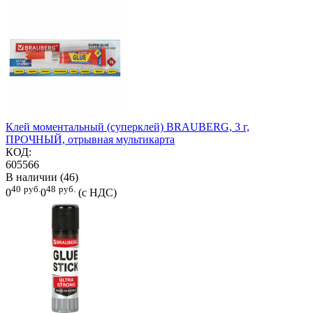
Клей моментальный (суперклей) BRAUBERG, 3 г,
ПРОЧНЫЙ, отрывная мультикарта
КОД:
605566
В наличии (46)
40
руб.
48
руб.
0
0
(с НДС)