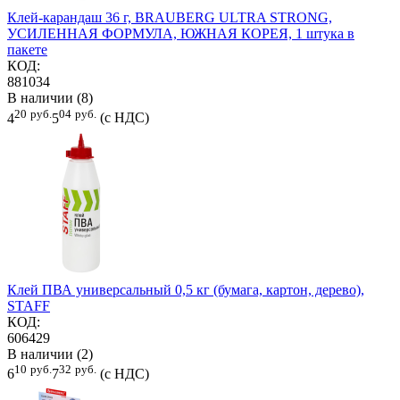
Клей-карандаш 36 г, BRAUBERG ULTRA STRONG,
УСИЛЕННАЯ ФОРМУЛА, ЮЖНАЯ КОРЕЯ, 1 штука в
пакете
КОД:
881034
В наличии (8)
20
руб.
04
руб.
4
5
(с НДС)
Клей ПВА универсальный 0,5 кг (бумага, картон, дерево),
STAFF
КОД:
606429
В наличии (2)
10
руб.
32
руб.
6
7
(с НДС)