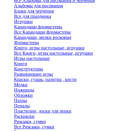
Все Альбомы для рисования и черчения
Альбомы для рисования
Блоки для черчения
Все для праздника
Игрушки
Карандаши,фломастеры
Все Карандаши,фломастеры
Карандаши, мелки восковые
Фломастеры
Книги, игры настольные, игрушки
Все Книги, игры настольные, игрушки
Игры настольные
Книги
Конструкторы
Развивающие игры
Краски, гуашь, палитра , кисти
Мелки
Ножницы
Обложки
Пазлы
Пеналы
Пластилин, доски для лепки
Раскраски
Рюкзаки, сумки
Все Рюкзаки, сумки