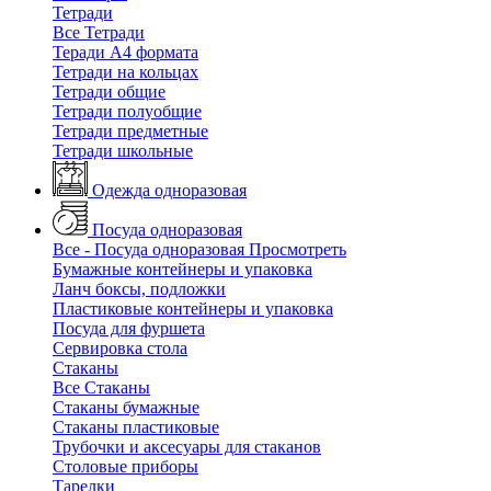
Тетради
Все Тетради
Теради А4 формата
Тетради на кольцах
Тетради общие
Тетради полуобщие
Тетради предметные
Тетради школьные
Одежда одноразовая
Посуда одноразовая
Все - Посуда одноразовая
Просмотреть
Бумажные контейнеры и упаковка
Ланч боксы, подложки
Пластиковые контейнеры и упаковка
Посуда для фуршета
Сервировка стола
Стаканы
Все Стаканы
Стаканы бумажные
Стаканы пластиковые
Трубочки и аксесуары для стаканов
Столовые приборы
Тарелки