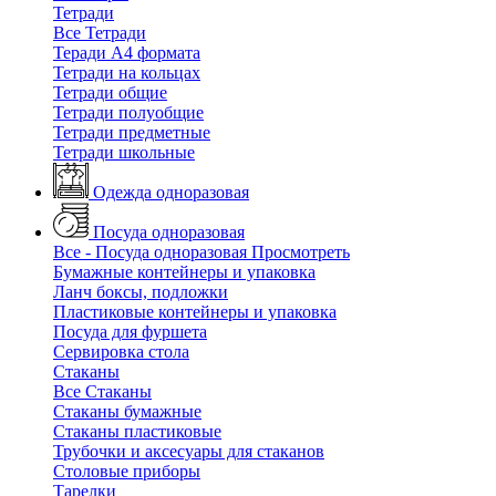
Тетради
Все Тетради
Теради А4 формата
Тетради на кольцах
Тетради общие
Тетради полуобщие
Тетради предметные
Тетради школьные
Одежда одноразовая
Посуда одноразовая
Все - Посуда одноразовая
Просмотреть
Бумажные контейнеры и упаковка
Ланч боксы, подложки
Пластиковые контейнеры и упаковка
Посуда для фуршета
Сервировка стола
Стаканы
Все Стаканы
Стаканы бумажные
Стаканы пластиковые
Трубочки и аксесуары для стаканов
Столовые приборы
Тарелки