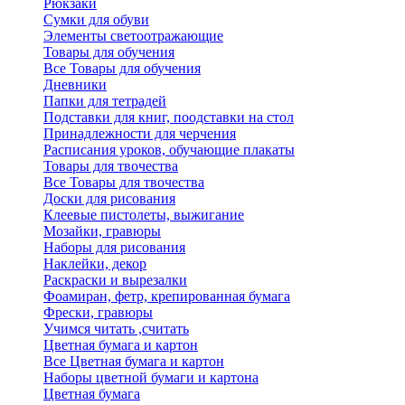
Рюкзаки
Сумки для обуви
Элементы светоотражающие
Товары для обучения
Все Товары для обучения
Дневники
Папки для тетрадей
Подставки для книг, поодставки на стол
Принадлежности для черчения
Расписания уроков, обучающие плакаты
Товары для твочества
Все Товары для твочества
Доски для рисования
Клеевые пистолеты, выжигание
Мозайки, гравюры
Наборы для рисования
Наклейки, декор
Раскраски и вырезалки
Фоамиран, фетр, крепированная бумага
Фрески, гравюры
Учимся читать ,считать
Цветная бумага и картон
Все Цветная бумага и картон
Наборы цветной бумаги и картона
Цветная бумага