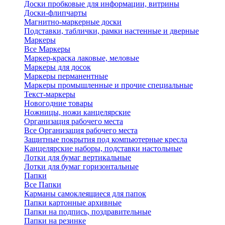
Доски пробковые для информации, витрины
Доски-флипчарты
Магнитно-маркерные доски
Подставки, таблички, рамки настенные и дверные
Маркеры
Все Маркеры
Маркер-краска лаковые, меловые
Маркеры для досок
Маркеры перманентные
Маркеры промышленные и прочие специальные
Текст-маркеры
Новогодние товары
Ножницы, ножи канцелярские
Организация рабочего места
Все Организация рабочего места
Защитные покрытия под компьютерные кресла
Канцелярские наборы, подставки настольные
Лотки для бумаг вертикальные
Лотки для бумаг горизонтальные
Папки
Все Папки
Карманы самоклеящиеся для папок
Папки картонные архивные
Папки на подпись, поздравительные
Папки на резинке