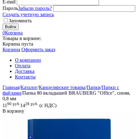
E-mail
Пароль
Забыли пароль?
Создать учетную запись
Запомнить
Войти
0
Корзина
Товары в корзине:
Корзина пуста
Корзина
Оформить заказ
О компании
Оплата
Доставка
Контакты
Главная
/
Каталог
/
Канцелярские товары
/
Папки
/
Папки с
файлами
/
Папка 80 вкладышей BRAUBERG "Office", синяя,
0,8 мм
90
руб.
28
руб.
11
14
(с НДС)
В корзину