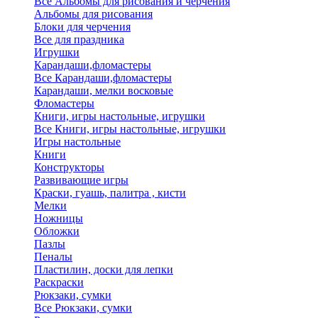
Все Альбомы для рисования и черчения
Альбомы для рисования
Блоки для черчения
Все для праздника
Игрушки
Карандаши,фломастеры
Все Карандаши,фломастеры
Карандаши, мелки восковые
Фломастеры
Книги, игры настольные, игрушки
Все Книги, игры настольные, игрушки
Игры настольные
Книги
Конструкторы
Развивающие игры
Краски, гуашь, палитра , кисти
Мелки
Ножницы
Обложки
Пазлы
Пеналы
Пластилин, доски для лепки
Раскраски
Рюкзаки, сумки
Все Рюкзаки, сумки