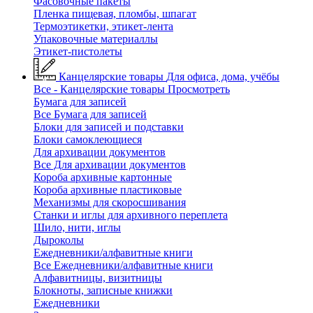
Фасовочные пакеты
Пленка пищевая, пломбы, шпагат
Термоэтикетки, этикет-лента
Упаковочные материаллы
Этикет-пистолеты
Канцелярские товары
Для офиса, дома, учёбы
Все - Канцелярские товары
Просмотреть
Бумага для записей
Все Бумага для записей
Блоки для записей и подставки
Блоки самоклеющиеся
Для архивации документов
Все Для архивации документов
Короба архивные картонные
Короба архивные пластиковые
Механизмы для скоросшивания
Станки и иглы для архивного переплета
Шило, нити, иглы
Дыроколы
Ежедневники/алфавитные книги
Все Ежедневники/алфавитные книги
Алфавитницы, визитницы
Блокноты, записные книжки
Ежедневники