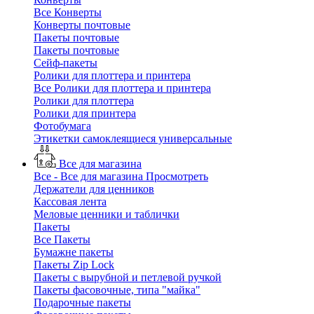
Все Конверты
Конверты почтовые
Пакеты почтовые
Пакеты почтовые
Сейф-пакеты
Ролики для плоттера и принтера
Все Ролики для плоттера и принтера
Ролики для плоттера
Ролики для принтера
Фотобумага
Этикетки самоклеящиеся универсальные
Все для магазина
Все - Все для магазина
Просмотреть
Держатели для ценников
Кассовая лента
Меловые ценники и таблички
Пакеты
Все Пакеты
Бумажне пакеты
Пакеты Zip Lock
Пакеты с вырубной и петлевой ручкой
Пакеты фасовочные, типа "майка"
Подарочные пакеты