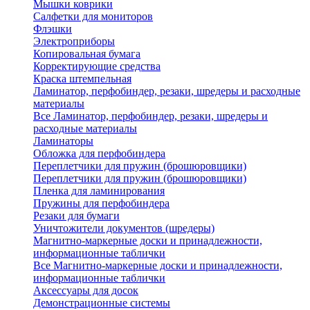
Мышки коврики
Салфетки для мониторов
Флэшки
Электроприборы
Копировальная бумага
Корректирующие средства
Краска штемпельная
Ламинатор, перфобиндер, резаки, шредеры и расходные
материалы
Все Ламинатор, перфобиндер, резаки, шредеры и
расходные материалы
Ламинаторы
Обложка для перфобиндера
Переплетчики для пружин (брошюровщики)
Переплетчики для пружин (брошюровщики)
Пленка для ламинирования
Пружины для перфобиндера
Резаки для бумаги
Уничтожители документов (шредеры)
Магнитно-маркерные доски и принадлежности,
информационные таблички
Все Магнитно-маркерные доски и принадлежности,
информационные таблички
Аксессуары для досок
Демонстрационные системы