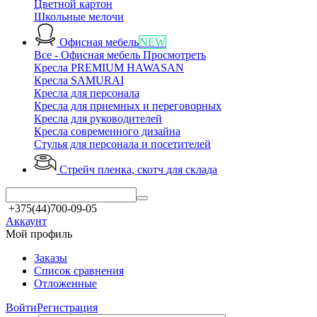
Цветной картон
Школьные мелочи
Офисная мебель
NEW
Все - Офисная мебель
Просмотреть
Кресла PREMIUM HAWASAN
Кресла SAMURAI
Кресла для персонала
Кресла для приемных и переговорных
Кресла для руководителей
Кресла современного дизайна
Стулья для персонала и посетителей
Стрейч пленка, скотч
для склада
+375(44)700-09-05
Аккаунт
Мой профиль
Заказы
Список сравнения
Отложенные
Войти
Регистрация