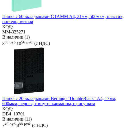
Папка с 60 вкладышами СТАММ А4, 21мм, 500мкм, пластик,
пастель, мятная
КОД:
ММ-325271
В наличии (1)
80
руб.
56
руб.
8
10
(с НДС)
Папка с 20 вкладышами Berlingo "DoubleBlack" А4, 17мм,
600мкм, черная, с внутр. карманом, с рисунком
КОД:
DB4_10701
В наличии (11)
40
руб.
88
руб.
7
8
(с НДС)