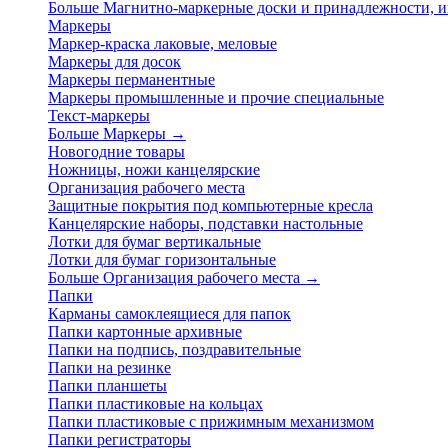
Больше Магнитно-маркерные доски и принадлежности,
Маркеры
Маркер-краска лаковые, меловые
Маркеры для досок
Маркеры перманентные
Маркеры промышленные и прочие специальные
Текст-маркеры
Больше Маркеры
→
Новогодние товары
Ножницы, ножи канцелярские
Организация рабочего места
Защитные покрытия под компьютерные кресла
Канцелярские наборы, подставки настольные
Лотки для бумаг вертикальные
Лотки для бумаг горизонтальные
Больше Организация рабочего места
→
Папки
Карманы самоклеящиеся для папок
Папки картонные архивные
Папки на подпись, поздравительные
Папки на резинке
Папки планшеты
Папки пластиковые на кольцах
Папки пластиковые с прижимным механизмом
Папки регистраторы