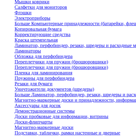
Мышки коврики
Салфетки для мониторов
Флэшки
Электроприборы
Больше Компьютерные принадлежности (батарейки, флеш
Копировальная бумага
Корректирующие средства
Краска штемпельная
Ламинатор, перфобиндер, резаки, шредеры и расходные 
Ламинаторы
Обложка для перфобиндера
Переплетчики для пружин (брошюровщики)
Переплетчики для пружин (брошюровщики)
Пленка для ламинирования
Пружины для перфобиндера
Резаки для бумаги
Уничтожители документов (шредеры)
Больше Ламинатор, перфобиндер, резаки, шредеры и рас
Магнитно-маркерные доски и принадлежности, информа
Аксессуары для досок
Демонстрационные системы
Доски пробковые для информации, витрины
Доски-флипчарты
Магнитно-маркерные доски
Подставки, таблички, рамки настенные и дверные