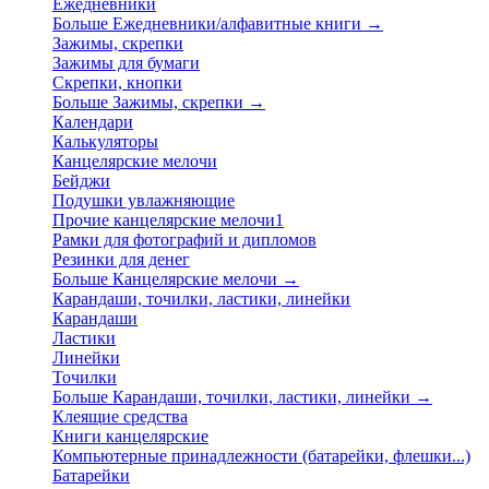
Ежедневники
Больше Ежедневники/алфавитные книги
→
Зажимы, скрепки
Зажимы для бумаги
Скрепки, кнопки
Больше Зажимы, скрепки
→
Календари
Калькуляторы
Канцелярские мелочи
Бейджи
Подушки увлажняющие
Прочие канцелярские мелочи1
Рамки для фотографий и дипломов
Резинки для денег
Больше Канцелярские мелочи
→
Карандаши, точилки, ластики, линейки
Карандаши
Ластики
Линейки
Точилки
Больше Карандаши, точилки, ластики, линейки
→
Клеящие средства
Книги канцелярские
Компьютерные принадлежности (батарейки, флешки...)
Батарейки