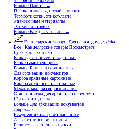
Фасовочные пакеты
Больше Пакеты
→
Пленка пищевая, пломбы, шпагат
Термоэтикетки, этикет-лента
Упаковочные материаллы
Этикет-пистолеты
Больше Все для магазина
→
Канцелярские товары
Для офиса, дома, учёбы
Все - Канцелярские товары
Просмотреть
Бумага для записей
Блоки для записей и подставки
Блоки самоклеющиеся
Больше Бумага для записей
→
Для архивации документов
Короба архивные картонные
Короба архивные пластиковые
Механизмы для скоросшивания
Станки и иглы для архивного переплета
Шило, нити, иглы
Больше Для архивации документов
→
Дыроколы
Ежедневники/алфавитные книги
Алфавитницы, визитницы
Блокноты, записные книжки