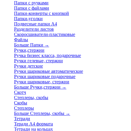
Папки с ручками
Папки с файлами
Папки-конверты с кнопкой
Папки-уголки
Подвесные папки А4
Разделители листов
Скоросшиватели-пластиковые
Файлы
Больше Папки
→
Ручки,стержни
Ручка бизнес класса, подарочные
Ручки гелевые, стержни
Ручки детские
Ручки шариковые автоматические
Ручки шариковые подарочные
Ручки шариковые, стержни
Больше Ручки,стержни
→
Скотч
Степлеры, скобы
Скобы
Степлеры
Больше Степлеры, скобы
→
Тетради
Теради А4 формата
Тетради на кольцах