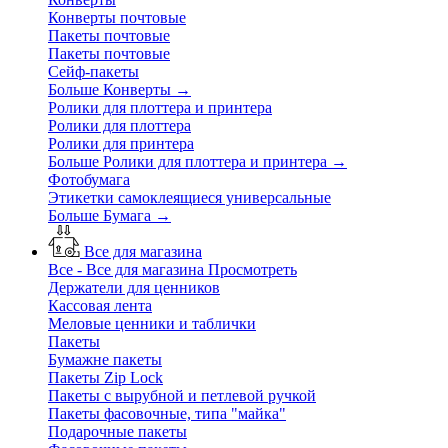
Конверты почтовые
Пакеты почтовые
Пакеты почтовые
Сейф-пакеты
Больше Конверты
→
Ролики для плоттера и принтера
Ролики для плоттера
Ролики для принтера
Больше Ролики для плоттера и принтера
→
Фотобумага
Этикетки самоклеящиеся универсальные
Больше Бумага
→
Все для магазина
Все - Все для магазина
Просмотреть
Держатели для ценников
Кассовая лента
Меловые ценники и таблички
Пакеты
Бумажне пакеты
Пакеты Zip Lock
Пакеты с вырубной и петлевой ручкой
Пакеты фасовочные, типа "майка"
Подарочные пакеты