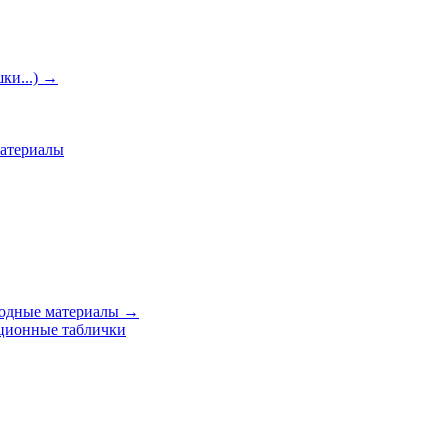
ки...)
→
материалы
ходные материалы
→
ционные таблички