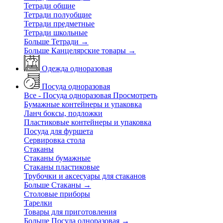
Тетради общие
Тетради полуобщие
Тетради предметные
Тетради школьные
Больше Тетради
→
Больше Канцелярские товары
→
Одежда одноразовая
Посуда одноразовая
Все - Посуда одноразовая
Просмотреть
Бумажные контейнеры и упаковка
Ланч боксы, подложки
Пластиковые контейнеры и упаковка
Посуда для фуршета
Сервировка стола
Стаканы
Стаканы бумажные
Стаканы пластиковые
Трубочки и аксесуары для стаканов
Больше Стаканы
→
Столовые приборы
Тарелки
Товары для приготовления
Больше Посуда одноразовая
→