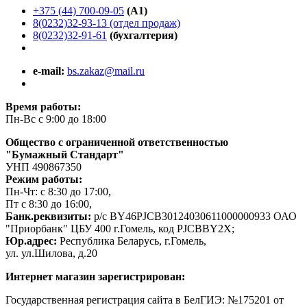
+375 (44) 700-09-05
(A1)
8(0232)32-93-13 (отдел продаж)
8(0232)32-91-61
(бухгалтерия)
e-mail:
bs.zakaz@mail.ru
Время работы:
Пн-Вс с 9:00 до 18:00
Общество с ограниченной ответственностью
"Бумажный Стандарт"
УНП 490867350
Режим работы:
Пн-Чт: с 8:30 до 17:00,
Пт с 8:30 до 16:00,
Банк.реквизиты:
р/с BY46PJCB30124030611000000933 ОАО
"Приорбанк" ЦБУ 400 г.Гомель, код PJCBBY2X;
Юр.адрес:
Республика Беларусь, г.Гомель,
ул. ул.Шилова, д.20
Интернет магазин зарегистрирован:
Государственная регистрация сайта в БелГИЭ: №175201 от