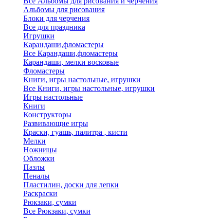
Все Альбомы для рисования и черчения
Альбомы для рисования
Блоки для черчения
Все для праздника
Игрушки
Карандаши,фломастеры
Все Карандаши,фломастеры
Карандаши, мелки восковые
Фломастеры
Книги, игры настольные, игрушки
Все Книги, игры настольные, игрушки
Игры настольные
Книги
Конструкторы
Развивающие игры
Краски, гуашь, палитра , кисти
Мелки
Ножницы
Обложки
Пазлы
Пеналы
Пластилин, доски для лепки
Раскраски
Рюкзаки, сумки
Все Рюкзаки, сумки