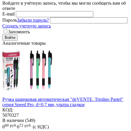
Войдите в учётную запись, чтобы мы могли сообщить вам об
ответе
E-mail
Пароль
Забыли пароль?
Создать учетную запись
Запомнить
Войти
Аналогичные товары
Ручка шариковая автоматическая "deVENTE. Triolino Pastel"
серия Speed Pro, d=0,7 мм, ультра гладкое
КОД:
5070327
В наличии (549)
60
руб.
72
руб.
0
0
(с НДС)