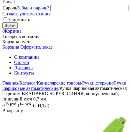
E-mail
Пароль
Забыли пароль?
Создать учетную запись
Запомнить
Войти
0
Корзина
Товары в корзине:
Корзина пуста
Корзина
Оформить заказ
О компании
Оплата
Доставка
Контакты
Главная
/
Каталог
/
Канцелярские товары
/
Ручки,стержни
/
Ручки
шариковые автоматические
/
Ручка шариковая автоматическая
с грипом BRAUBERG SUPER, СИНЯЯ, корпус зеленый,
пишущий узел 0,7 мм,
95
руб.
14
руб.
0
1
(с НДС)
В корзину