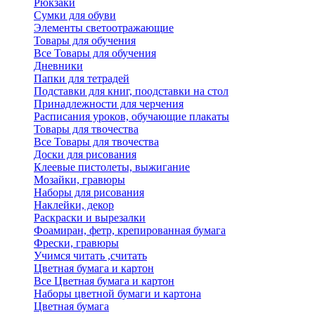
Рюкзаки
Сумки для обуви
Элементы светоотражающие
Товары для обучения
Все Товары для обучения
Дневники
Папки для тетрадей
Подставки для книг, поодставки на стол
Принадлежности для черчения
Расписания уроков, обучающие плакаты
Товары для твочества
Все Товары для твочества
Доски для рисования
Клеевые пистолеты, выжигание
Мозайки, гравюры
Наборы для рисования
Наклейки, декор
Раскраски и вырезалки
Фоамиран, фетр, крепированная бумага
Фрески, гравюры
Учимся читать ,считать
Цветная бумага и картон
Все Цветная бумага и картон
Наборы цветной бумаги и картона
Цветная бумага