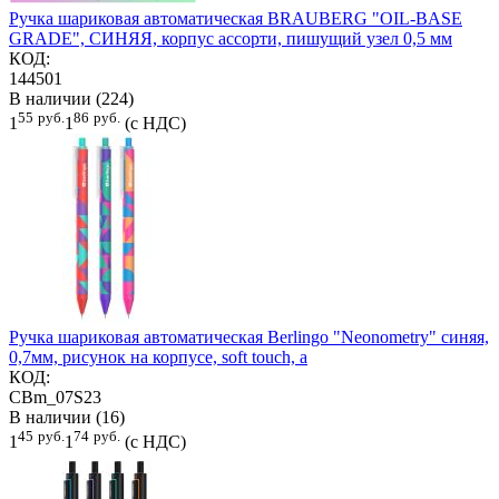
Ручка шариковая автоматическая BRAUBERG "OIL-BASE
GRADE", СИНЯЯ, корпус ассорти, пишущий узел 0,5 мм
КОД:
144501
В наличии (224)
55
руб.
86
руб.
1
1
(с НДС)
Ручка шариковая автоматическая Berlingo "Neonometry" синяя,
0,7мм, рисунок на корпусе, soft touch, а
КОД:
CBm_07S23
В наличии (16)
45
руб.
74
руб.
1
1
(с НДС)