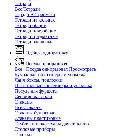
Тетради
Все Тетради
Теради А4 формата
Тетради на кольцах
Тетради общие
Тетради полуобщие
Тетради предметные
Тетради школьные
Одежда одноразовая
Посуда одноразовая
Все - Посуда одноразовая
Просмотреть
Бумажные контейнеры и упаковка
Ланч боксы, подложки
Пластиковые контейнеры и упаковка
Посуда для фуршета
Сервировка стола
Стаканы
Все Стаканы
Стаканы бумажные
Стаканы пластиковые
Трубочки и аксесуары для стаканов
Столовые приборы
Тарелки