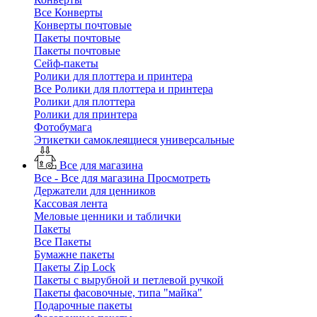
Все Конверты
Конверты почтовые
Пакеты почтовые
Пакеты почтовые
Сейф-пакеты
Ролики для плоттера и принтера
Все Ролики для плоттера и принтера
Ролики для плоттера
Ролики для принтера
Фотобумага
Этикетки самоклеящиеся универсальные
Все для магазина
Все - Все для магазина
Просмотреть
Держатели для ценников
Кассовая лента
Меловые ценники и таблички
Пакеты
Все Пакеты
Бумажне пакеты
Пакеты Zip Lock
Пакеты с вырубной и петлевой ручкой
Пакеты фасовочные, типа "майка"
Подарочные пакеты