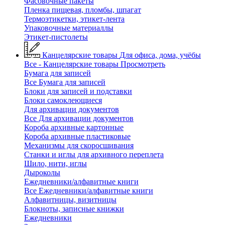
Фасовочные пакеты
Пленка пищевая, пломбы, шпагат
Термоэтикетки, этикет-лента
Упаковочные материаллы
Этикет-пистолеты
Канцелярские товары
Для офиса, дома, учёбы
Все - Канцелярские товары
Просмотреть
Бумага для записей
Все Бумага для записей
Блоки для записей и подставки
Блоки самоклеющиеся
Для архивации документов
Все Для архивации документов
Короба архивные картонные
Короба архивные пластиковые
Механизмы для скоросшивания
Станки и иглы для архивного переплета
Шило, нити, иглы
Дыроколы
Ежедневники/алфавитные книги
Все Ежедневники/алфавитные книги
Алфавитницы, визитницы
Блокноты, записные книжки
Ежедневники