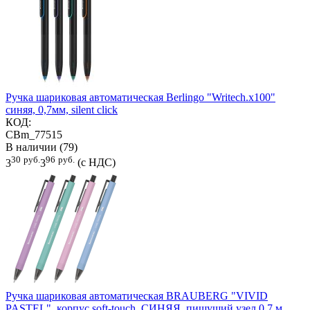
Ручка шариковая автоматическая Berlingo "Writech.x100"
синяя, 0,7мм, silent click
КОД:
CBm_77515
В наличии (79)
30
руб.
96
руб.
3
3
(с НДС)
Ручка шариковая автоматическая BRAUBERG "VIVID
PASTEL", корпус soft-touch, СИНЯЯ, пишущий узел 0,7 м