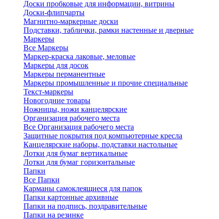
Доски пробковые для информации, витрины
Доски-флипчарты
Магнитно-маркерные доски
Подставки, таблички, рамки настенные и дверные
Маркеры
Все Маркеры
Маркер-краска лаковые, меловые
Маркеры для досок
Маркеры перманентные
Маркеры промышленные и прочие специальные
Текст-маркеры
Новогодние товары
Ножницы, ножи канцелярские
Организация рабочего места
Все Организация рабочего места
Защитные покрытия под компьютерные кресла
Канцелярские наборы, подставки настольные
Лотки для бумаг вертикальные
Лотки для бумаг горизонтальные
Папки
Все Папки
Карманы самоклеящиеся для папок
Папки картонные архивные
Папки на подпись, поздравительные
Папки на резинке