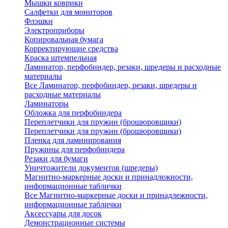
Мышки коврики
Салфетки для мониторов
Флэшки
Электроприборы
Копировальная бумага
Корректирующие средства
Краска штемпельная
Ламинатор, перфобиндер, резаки, шредеры и расходные
материалы
Все Ламинатор, перфобиндер, резаки, шредеры и
расходные материалы
Ламинаторы
Обложка для перфобиндера
Переплетчики для пружин (брошюровщики)
Переплетчики для пружин (брошюровщики)
Пленка для ламинирования
Пружины для перфобиндера
Резаки для бумаги
Уничтожители документов (шредеры)
Магнитно-маркерные доски и принадлежности,
информационные таблички
Все Магнитно-маркерные доски и принадлежности,
информационные таблички
Аксессуары для досок
Демонстрационные системы