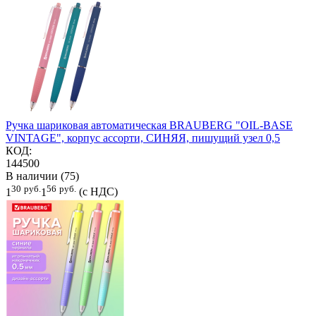
Ручка шариковая автоматическая BRAUBERG "OIL-BASE
VINTAGE", корпус ассорти, СИНЯЯ, пишущий узел 0,5
КОД:
144500
В наличии (75)
30
руб.
56
руб.
1
1
(с НДС)