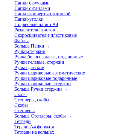
Папки с ручками
Папки с файлами
Папки-конверты с кнопкой
Папки-уголки
Подвесные папки А4
Разделители листов
Скоросшиватели-пластиковые
Файлы
Больше Папки
→
Ручки,стержни
Ручка бизнес класса, подарочные
Ручки гелевые, стержни
Ручки детские
Ручки шариковые автоматические
Ручки шариковые подарочные
Ручки шариковые, стержни
Больше Ручки,стержни
→
Скотч
Степлеры, скобы
Скобы
Степлеры
Больше Степлеры, скобы
→
Тетради
Теради А4 формата
Тетради на кольцах