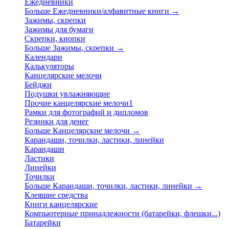
Ежедневники
Больше Ежедневники/алфавитные книги
→
Зажимы, скрепки
Зажимы для бумаги
Скрепки, кнопки
Больше Зажимы, скрепки
→
Календари
Калькуляторы
Канцелярские мелочи
Бейджи
Подушки увлажняющие
Прочие канцелярские мелочи1
Рамки для фотографий и дипломов
Резинки для денег
Больше Канцелярские мелочи
→
Карандаши, точилки, ластики, линейки
Карандаши
Ластики
Линейки
Точилки
Больше Карандаши, точилки, ластики, линейки
→
Клеящие средства
Книги канцелярские
Компьютерные принадлежности (батарейки, флешки...)
Батарейки