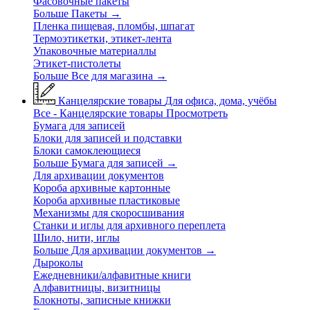
Фасовочные пакеты
Больше Пакеты
→
Пленка пищевая, пломбы, шпагат
Термоэтикетки, этикет-лента
Упаковочные материаллы
Этикет-пистолеты
Больше Все для магазина
→
Канцелярские товары
Для офиса, дома, учёбы
Все - Канцелярские товары
Просмотреть
Бумага для записей
Блоки для записей и подставки
Блоки самоклеющиеся
Больше Бумага для записей
→
Для архивации документов
Короба архивные картонные
Короба архивные пластиковые
Механизмы для скоросшивания
Станки и иглы для архивного переплета
Шило, нити, иглы
Больше Для архивации документов
→
Дыроколы
Ежедневники/алфавитные книги
Алфавитницы, визитницы
Блокноты, записные книжки