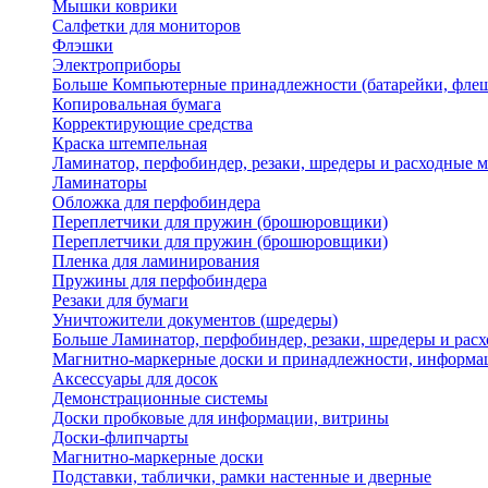
Мышки коврики
Салфетки для мониторов
Флэшки
Электроприборы
Больше Компьютерные принадлежности (батарейки, флеш
Копировальная бумага
Корректирующие средства
Краска штемпельная
Ламинатор, перфобиндер, резаки, шредеры и расходные 
Ламинаторы
Обложка для перфобиндера
Переплетчики для пружин (брошюровщики)
Переплетчики для пружин (брошюровщики)
Пленка для ламинирования
Пружины для перфобиндера
Резаки для бумаги
Уничтожители документов (шредеры)
Больше Ламинатор, перфобиндер, резаки, шредеры и рас
Магнитно-маркерные доски и принадлежности, информа
Аксессуары для досок
Демонстрационные системы
Доски пробковые для информации, витрины
Доски-флипчарты
Магнитно-маркерные доски
Подставки, таблички, рамки настенные и дверные