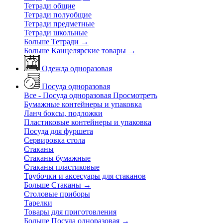
Тетради общие
Тетради полуобщие
Тетради предметные
Тетради школьные
Больше Тетради
→
Больше Канцелярские товары
→
Одежда одноразовая
Посуда одноразовая
Все - Посуда одноразовая
Просмотреть
Бумажные контейнеры и упаковка
Ланч боксы, подложки
Пластиковые контейнеры и упаковка
Посуда для фуршета
Сервировка стола
Стаканы
Стаканы бумажные
Стаканы пластиковые
Трубочки и аксесуары для стаканов
Больше Стаканы
→
Столовые приборы
Тарелки
Товары для приготовления
Больше Посуда одноразовая
→