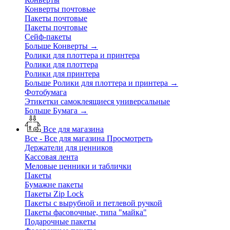
Конверты почтовые
Пакеты почтовые
Пакеты почтовые
Сейф-пакеты
Больше Конверты
→
Ролики для плоттера и принтера
Ролики для плоттера
Ролики для принтера
Больше Ролики для плоттера и принтера
→
Фотобумага
Этикетки самоклеящиеся универсальные
Больше Бумага
→
Все для магазина
Все - Все для магазина
Просмотреть
Держатели для ценников
Кассовая лента
Меловые ценники и таблички
Пакеты
Бумажне пакеты
Пакеты Zip Lock
Пакеты с вырубной и петлевой ручкой
Пакеты фасовочные, типа "майка"
Подарочные пакеты