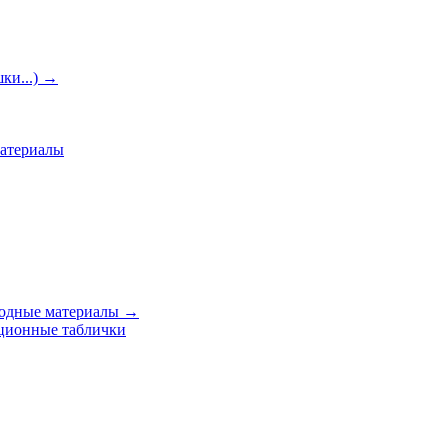
ки...)
→
материалы
ходные материалы
→
ционные таблички