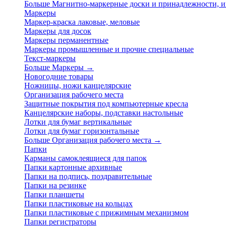
Больше Магнитно-маркерные доски и принадлежности,
Маркеры
Маркер-краска лаковые, меловые
Маркеры для досок
Маркеры перманентные
Маркеры промышленные и прочие специальные
Текст-маркеры
Больше Маркеры
→
Новогодние товары
Ножницы, ножи канцелярские
Организация рабочего места
Защитные покрытия под компьютерные кресла
Канцелярские наборы, подставки настольные
Лотки для бумаг вертикальные
Лотки для бумаг горизонтальные
Больше Организация рабочего места
→
Папки
Карманы самоклеящиеся для папок
Папки картонные архивные
Папки на подпись, поздравительные
Папки на резинке
Папки планшеты
Папки пластиковые на кольцах
Папки пластиковые с прижимным механизмом
Папки регистраторы