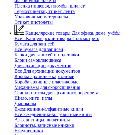
Фасовочные пакеты
Пленка пищевая, пломбы, шпагат
Термоэтикетки, этикет-лента
Упаковочные материаллы
Этикет-пистолеты
Канцелярские товары
Для офиса, дома, учёбы
Все - Канцелярские товары
Просмотреть
Бумага для записей
Все Бумага для записей
Блоки для записей и подставки
Блоки самоклеющиеся
Для архивации документов
Все Для архивации документов
Короба архивные картонные
Короба архивные пластиковые
Механизмы для скоросшивания
Станки и иглы для архивного переплета
Шило, нити, иглы
Дыроколы
Ежедневники/алфавитные книги
Все Ежедневники/алфавитные книги
Алфавитницы, визитницы
Блокноты, записные книжки
Ежедневники