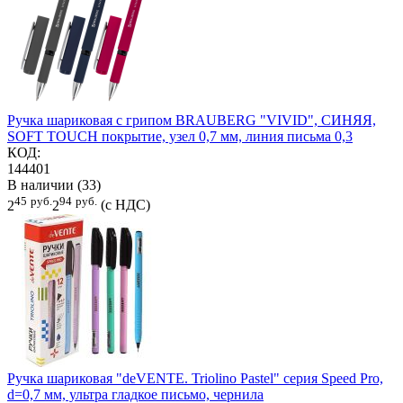
Ручка шариковая с грипом BRAUBERG "VIVID", СИНЯЯ,
SOFT TOUCH покрытие, узел 0,7 мм, линия письма 0,3
КОД:
144401
В наличии (33)
45
руб.
94
руб.
2
2
(с НДС)
Ручка шариковая "deVENTE. Triolino Pastel" серия Speed Pro,
d=0,7 мм, ультра гладкое письмо, чернила