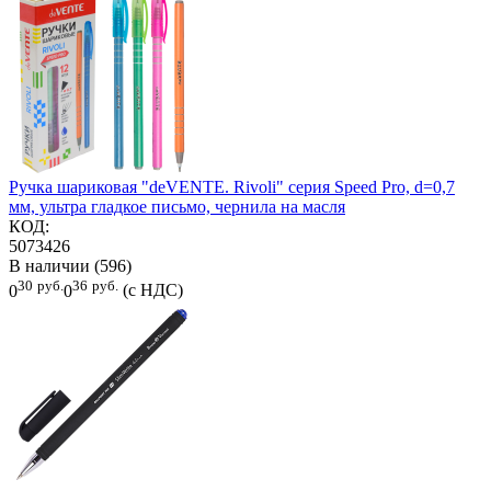
Ручка шариковая "deVENTE. Rivoli" серия Speed Pro, d=0,7
мм, ультра гладкое письмо, чернила на масля
КОД:
5073426
В наличии (596)
30
руб.
36
руб.
0
0
(с НДС)