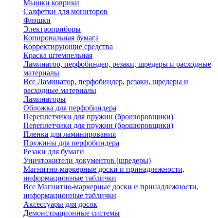
Мышки коврики
Салфетки для мониторов
Флэшки
Электроприборы
Копировальная бумага
Корректирующие средства
Краска штемпельная
Ламинатор, перфобиндер, резаки, шредеры и расходные
материалы
Все Ламинатор, перфобиндер, резаки, шредеры и
расходные материалы
Ламинаторы
Обложка для перфобиндера
Переплетчики для пружин (брошюровщики)
Переплетчики для пружин (брошюровщики)
Пленка для ламинирования
Пружины для перфобиндера
Резаки для бумаги
Уничтожители документов (шредеры)
Магнитно-маркерные доски и принадлежности,
информационные таблички
Все Магнитно-маркерные доски и принадлежности,
информационные таблички
Аксессуары для досок
Демонстрационные системы