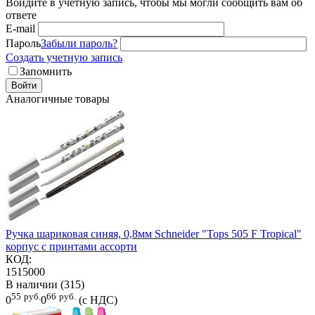
Войдите в учётную запись, чтобы мы могли сообщить вам об
ответе
E-mail
Пароль
Забыли пароль?
Создать учетную запись
Запомнить
Войти
Аналогичные товары
Ручка шариковая синяя, 0,8мм Schneider "Tops 505 F Tropical"
корпус c принтами ассорти
КОД:
1515000
В наличии (315)
55
руб.
66
руб.
0
0
(с НДС)