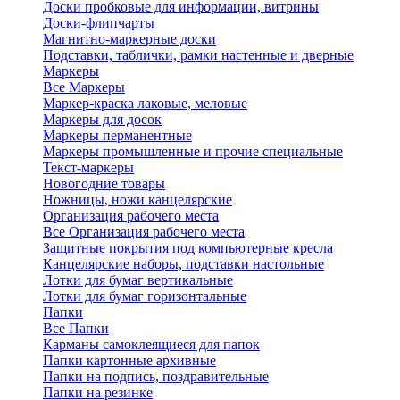
Доски пробковые для информации, витрины
Доски-флипчарты
Магнитно-маркерные доски
Подставки, таблички, рамки настенные и дверные
Маркеры
Все Маркеры
Маркер-краска лаковые, меловые
Маркеры для досок
Маркеры перманентные
Маркеры промышленные и прочие специальные
Текст-маркеры
Новогодние товары
Ножницы, ножи канцелярские
Организация рабочего места
Все Организация рабочего места
Защитные покрытия под компьютерные кресла
Канцелярские наборы, подставки настольные
Лотки для бумаг вертикальные
Лотки для бумаг горизонтальные
Папки
Все Папки
Карманы самоклеящиеся для папок
Папки картонные архивные
Папки на подпись, поздравительные
Папки на резинке