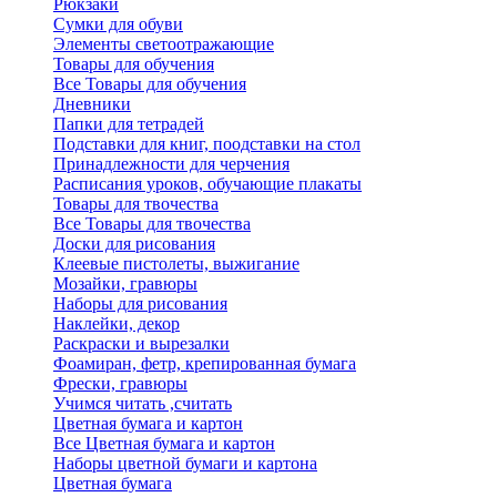
Рюкзаки
Сумки для обуви
Элементы светоотражающие
Товары для обучения
Все Товары для обучения
Дневники
Папки для тетрадей
Подставки для книг, поодставки на стол
Принадлежности для черчения
Расписания уроков, обучающие плакаты
Товары для твочества
Все Товары для твочества
Доски для рисования
Клеевые пистолеты, выжигание
Мозайки, гравюры
Наборы для рисования
Наклейки, декор
Раскраски и вырезалки
Фоамиран, фетр, крепированная бумага
Фрески, гравюры
Учимся читать ,считать
Цветная бумага и картон
Все Цветная бумага и картон
Наборы цветной бумаги и картона
Цветная бумага