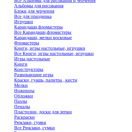
Все Альбомы для рисования и черчения
Альбомы для рисования
Блоки для черчения
Все для праздника
Игрушки
Карандаши,фломастеры
Все Карандаши,фломастеры
Карандаши, мелки восковые
Фломастеры
Книги, игры настольные, игрушки
Все Книги, игры настольные, игрушки
Игры настольные
Книги
Конструкторы
Развивающие игры
Краски, гуашь, палитра , кисти
Мелки
Ножницы
Обложки
Пазлы
Пеналы
Пластилин, доски для лепки
Раскраски
Рюкзаки, сумки
Все Рюкзаки, сумки