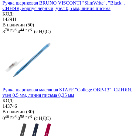
Ручка шариковая BRUNO VISCONTI "SlimWrite", "Black",
СИНЯЯ, корпус черный, узел 0,5 мм, линия письма
КОД:
142911
В наличии (50)
70
руб.
44
руб.
3
4
(с НДС)
Ручка шариковая масляная STAFF "College OBP-13", СИНЯЯ,
узел 0,5 мм, линия письма 0,35 мм
КОД:
143746
В наличии (30)
48
руб.
58
руб.
0
0
(с НДС)