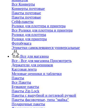
Все Конверты
Конверты почтовые
Пакеты почтовые
Пакеты почтовые
Сейф-пакеты
Ролики для плоттера и принтера
Все Ролики для плоттера и принтера
Ролики для плоттера
Ролики для принтера
Фотобумага
Этикетки самоклеящиеся универсальные
Все для магазина
Все - Все для магазина
Просмотреть
Держатели для ценников
Кассовая лента
Меловые ценники и таблички
Пакеты
Все Пакеты
Бумажне пакеты
Пакеты Zip Lock
Пакеты с вырубной и петлевой ручкой
Пакеты фасовочные, типа "майка"
Подарочные пакеты