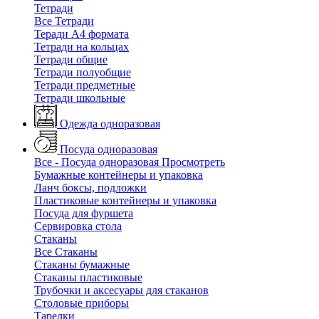
Тетради
Все Тетради
Теради А4 формата
Тетради на кольцах
Тетради общие
Тетради полуобщие
Тетради предметные
Тетради школьные
Одежда одноразовая
Посуда одноразовая
Все - Посуда одноразовая
Просмотреть
Бумажные контейнеры и упаковка
Ланч боксы, подложки
Пластиковые контейнеры и упаковка
Посуда для фуршета
Сервировка стола
Стаканы
Все Стаканы
Стаканы бумажные
Стаканы пластиковые
Трубочки и аксесуары для стаканов
Столовые приборы
Тарелки