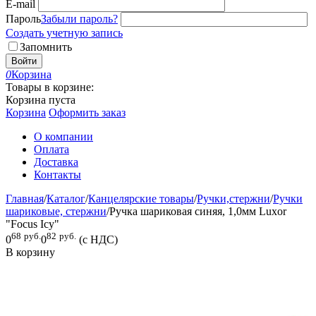
E-mail
Пароль
Забыли пароль?
Создать учетную запись
Запомнить
Войти
0
Корзина
Товары в корзине:
Корзина пуста
Корзина
Оформить заказ
О компании
Оплата
Доставка
Контакты
Главная
/
Каталог
/
Канцелярские товары
/
Ручки,стержни
/
Ручки
шариковые, стержни
/
Ручка шариковая синяя, 1,0мм Luxor
"Focus Icy"
68
руб.
82
руб.
0
0
(с НДС)
В корзину