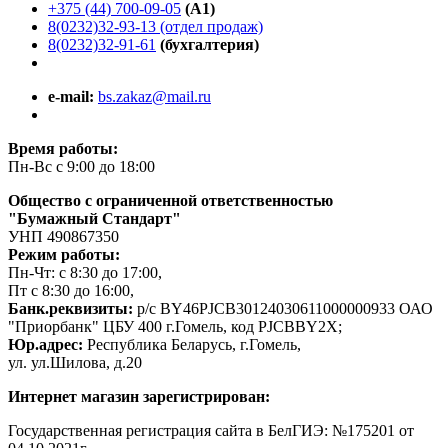
+375 (44) 700-09-05
(A1)
8(0232)32-93-13 (отдел продаж)
8(0232)32-91-61
(бухгалтерия)
e-mail:
bs.zakaz@mail.ru
Время работы:
Пн-Вс с 9:00 до 18:00
Общество с ограниченной ответственностью
"Бумажный Стандарт"
УНП 490867350
Режим работы:
Пн-Чт: с 8:30 до 17:00,
Пт с 8:30 до 16:00,
Банк.реквизиты:
р/с BY46PJCB30124030611000000933 ОАО
"Приорбанк" ЦБУ 400 г.Гомель, код PJCBBY2X;
Юр.адрес:
Республика Беларусь, г.Гомель,
ул. ул.Шилова, д.20
Интернет магазин зарегистрирован:
Государственная регистрация сайта в БелГИЭ: №175201 от