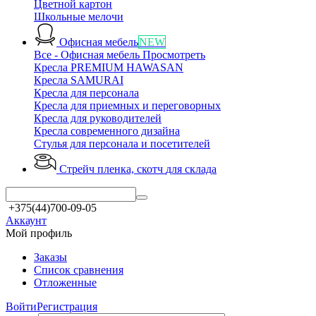
Цветной картон
Школьные мелочи
Офисная мебель
NEW
Все - Офисная мебель
Просмотреть
Кресла PREMIUM HAWASAN
Кресла SAMURAI
Кресла для персонала
Кресла для приемных и переговорных
Кресла для руководителей
Кресла современного дизайна
Стулья для персонала и посетителей
Стрейч пленка, скотч
для склада
+375(44)700-09-05
Аккаунт
Мой профиль
Заказы
Список сравнения
Отложенные
Войти
Регистрация