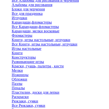
Все Альбомы для рисования и черчения
Альбомы для рисования
Блоки для черчения
Все для праздника
Игрушки
Карандаши,фломастеры
Все Карандаши,фломастеры
Карандаши, мелки восковые
Фломастеры
Книги, игры настольные, игрушки
Все Книги, игры настольные, игрушки
Игры настольные
Книги
Конструкторы
Развивающие игры
Краски, гуашь, палитра , кисти
Мелки
Ножницы
Обложки
Пазлы
Пеналы
Пластилин, доски для лепки
Раскраски
Рюкзаки, сумки
Все Рюкзаки, сумки