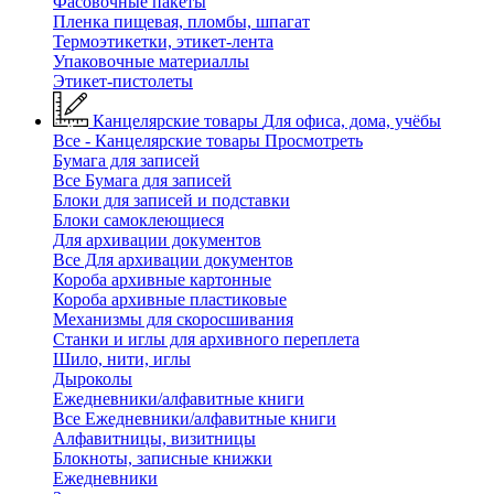
Фасовочные пакеты
Пленка пищевая, пломбы, шпагат
Термоэтикетки, этикет-лента
Упаковочные материаллы
Этикет-пистолеты
Канцелярские товары
Для офиса, дома, учёбы
Все - Канцелярские товары
Просмотреть
Бумага для записей
Все Бумага для записей
Блоки для записей и подставки
Блоки самоклеющиеся
Для архивации документов
Все Для архивации документов
Короба архивные картонные
Короба архивные пластиковые
Механизмы для скоросшивания
Станки и иглы для архивного переплета
Шило, нити, иглы
Дыроколы
Ежедневники/алфавитные книги
Все Ежедневники/алфавитные книги
Алфавитницы, визитницы
Блокноты, записные книжки
Ежедневники