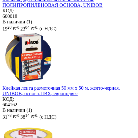
ПОЛИПРОПИЛЕНОВАЯ ОСНОВА, UNIBOB
КОД:
600018
В наличии (1)
20
руб.
04
руб.
19
23
(с НДС)
Клейкая лента разметочная 50 мм х 50 м, желто-черная,
UNIBOB, основа-ПВХ, европодвес
КОД:
604162
В наличии (1)
78
руб.
14
руб.
31
38
(с НДС)