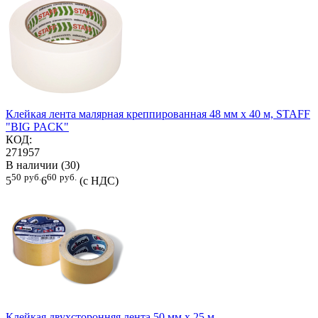
Клейкая лента малярная креппированная 48 мм x 40 м, STAFF
"BIG PACK"
КОД:
271957
В наличии (30)
50
руб.
60
руб.
5
6
(с НДС)
Клейкая двухсторонняя лента 50 мм х 25 м,