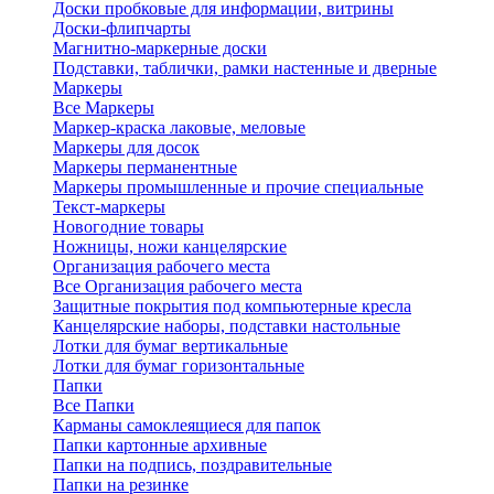
Доски пробковые для информации, витрины
Доски-флипчарты
Магнитно-маркерные доски
Подставки, таблички, рамки настенные и дверные
Маркеры
Все Маркеры
Маркер-краска лаковые, меловые
Маркеры для досок
Маркеры перманентные
Маркеры промышленные и прочие специальные
Текст-маркеры
Новогодние товары
Ножницы, ножи канцелярские
Организация рабочего места
Все Организация рабочего места
Защитные покрытия под компьютерные кресла
Канцелярские наборы, подставки настольные
Лотки для бумаг вертикальные
Лотки для бумаг горизонтальные
Папки
Все Папки
Карманы самоклеящиеся для папок
Папки картонные архивные
Папки на подпись, поздравительные
Папки на резинке