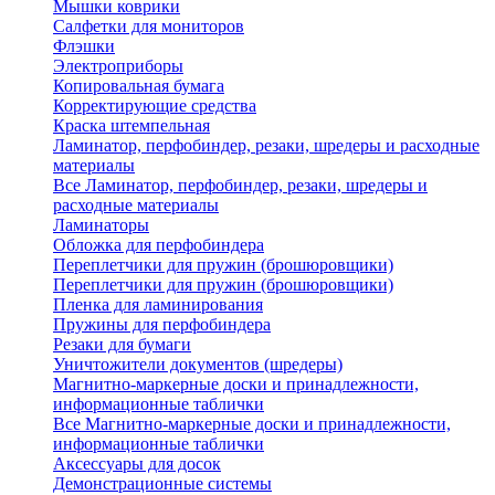
Мышки коврики
Салфетки для мониторов
Флэшки
Электроприборы
Копировальная бумага
Корректирующие средства
Краска штемпельная
Ламинатор, перфобиндер, резаки, шредеры и расходные
материалы
Все Ламинатор, перфобиндер, резаки, шредеры и
расходные материалы
Ламинаторы
Обложка для перфобиндера
Переплетчики для пружин (брошюровщики)
Переплетчики для пружин (брошюровщики)
Пленка для ламинирования
Пружины для перфобиндера
Резаки для бумаги
Уничтожители документов (шредеры)
Магнитно-маркерные доски и принадлежности,
информационные таблички
Все Магнитно-маркерные доски и принадлежности,
информационные таблички
Аксессуары для досок
Демонстрационные системы