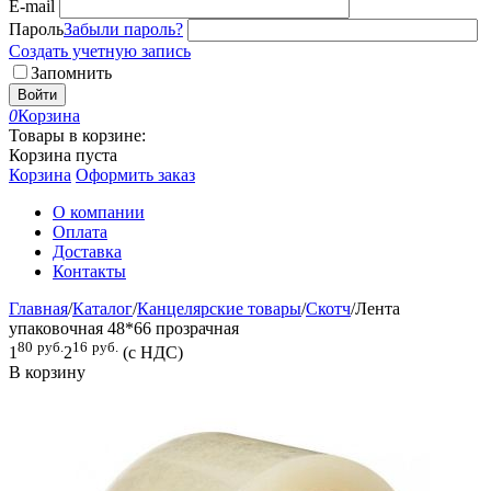
E-mail
Пароль
Забыли пароль?
Создать учетную запись
Запомнить
Войти
0
Корзина
Товары в корзине:
Корзина пуста
Корзина
Оформить заказ
О компании
Оплата
Доставка
Контакты
Главная
/
Каталог
/
Канцелярские товары
/
Скотч
/
Лента
упаковочная 48*66 прозрачная
80
руб.
16
руб.
1
2
(с НДС)
В корзину