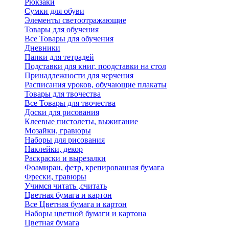
Рюкзаки
Сумки для обуви
Элементы светоотражающие
Товары для обучения
Все Товары для обучения
Дневники
Папки для тетрадей
Подставки для книг, поодставки на стол
Принадлежности для черчения
Расписания уроков, обучающие плакаты
Товары для твочества
Все Товары для твочества
Доски для рисования
Клеевые пистолеты, выжигание
Мозайки, гравюры
Наборы для рисования
Наклейки, декор
Раскраски и вырезалки
Фоамиран, фетр, крепированная бумага
Фрески, гравюры
Учимся читать ,считать
Цветная бумага и картон
Все Цветная бумага и картон
Наборы цветной бумаги и картона
Цветная бумага