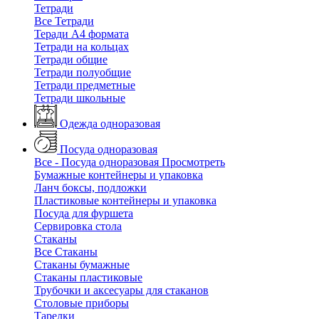
Тетради
Все Тетради
Теради А4 формата
Тетради на кольцах
Тетради общие
Тетради полуобщие
Тетради предметные
Тетради школьные
Одежда одноразовая
Посуда одноразовая
Все - Посуда одноразовая
Просмотреть
Бумажные контейнеры и упаковка
Ланч боксы, подложки
Пластиковые контейнеры и упаковка
Посуда для фуршета
Сервировка стола
Стаканы
Все Стаканы
Стаканы бумажные
Стаканы пластиковые
Трубочки и аксесуары для стаканов
Столовые приборы
Тарелки