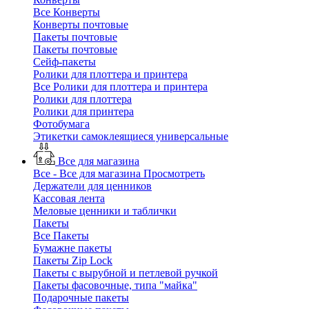
Все Конверты
Конверты почтовые
Пакеты почтовые
Пакеты почтовые
Сейф-пакеты
Ролики для плоттера и принтера
Все Ролики для плоттера и принтера
Ролики для плоттера
Ролики для принтера
Фотобумага
Этикетки самоклеящиеся универсальные
Все для магазина
Все - Все для магазина
Просмотреть
Держатели для ценников
Кассовая лента
Меловые ценники и таблички
Пакеты
Все Пакеты
Бумажне пакеты
Пакеты Zip Lock
Пакеты с вырубной и петлевой ручкой
Пакеты фасовочные, типа "майка"
Подарочные пакеты