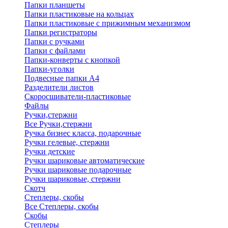
Папки планшеты
Папки пластиковые на кольцах
Папки пластиковые с прижимным механизмом
Папки регистраторы
Папки с ручками
Папки с файлами
Папки-конверты с кнопкой
Папки-уголки
Подвесные папки А4
Разделители листов
Скоросшиватели-пластиковые
Файлы
Ручки,стержни
Все Ручки,стержни
Ручка бизнес класса, подарочные
Ручки гелевые, стержни
Ручки детские
Ручки шариковые автоматические
Ручки шариковые подарочные
Ручки шариковые, стержни
Скотч
Степлеры, скобы
Все Степлеры, скобы
Скобы
Степлеры