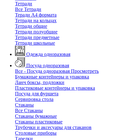
Тетради
Все Тетради
Теради А4 формата
Тетради на кольцах
Тетради общие
Тетради полуобщие
Тетради предметные
Тетради школьные
Одежда одноразовая
Посуда одноразовая
Все - Посуда одноразовая
Просмотреть
Бумажные контейнеры и упаковка
Ланч боксы, подложки
Пластиковые контейнеры и упаковка
Посуда для фуршета
Сервировка стола
Стаканы
Все Стаканы
Стаканы бумажные
Стаканы пластиковые
Трубочки и аксесуары для стаканов
Столовые приборы
Тарелки