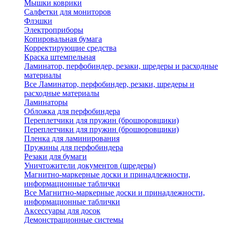
Мышки коврики
Салфетки для мониторов
Флэшки
Электроприборы
Копировальная бумага
Корректирующие средства
Краска штемпельная
Ламинатор, перфобиндер, резаки, шредеры и расходные
материалы
Все Ламинатор, перфобиндер, резаки, шредеры и
расходные материалы
Ламинаторы
Обложка для перфобиндера
Переплетчики для пружин (брошюровщики)
Переплетчики для пружин (брошюровщики)
Пленка для ламинирования
Пружины для перфобиндера
Резаки для бумаги
Уничтожители документов (шредеры)
Магнитно-маркерные доски и принадлежности,
информационные таблички
Все Магнитно-маркерные доски и принадлежности,
информационные таблички
Аксессуары для досок
Демонстрационные системы