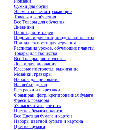
Рюкзаки
Сумки для обуви
Элементы светоотражающие
Товары для обучения
Все Товары для обучения
Дневники
Папки для тетрадей
Подставки для книг, поодставки на стол
Принадлежности для черчения
Расписания уроков, обучающие плакаты
Товары для твочества
Все Товары для твочества
Доски для рисования
Клеевые пистолеты, выжигание
Мозайки, гравюры
Наборы для рисования
Наклейки, декор
Раскраски и вырезалки
Фоамиран, фетр, крепированная бумага
Фрески, гравюры
Учимся читать ,считать
Цветная бумага и картон
Все Цветная бумага и картон
Наборы цветной бумаги и картона
Цветная бумага