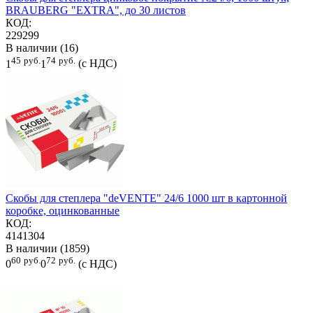
BRAUBERG "EXTRA", до 30 листов
КОД:
229299
В наличии (16)
45
руб.
74
руб.
1
1
(с НДС)
Скобы для степлера "deVENTE" 24/6 1000 шт в картонной
коробке, оцинкованные
КОД:
4141304
В наличии (1859)
60
руб.
72
руб.
0
0
(с НДС)