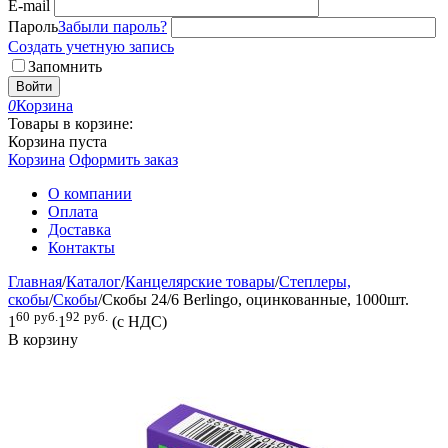
E-mail
Пароль
Забыли пароль?
Создать учетную запись
Запомнить
Войти
0
Корзина
Товары в корзине:
Корзина пуста
Корзина
Оформить заказ
О компании
Оплата
Доставка
Контакты
Главная
/
Каталог
/
Канцелярские товары
/
Степлеры,
скобы
/
Скобы
/
Скобы 24/6 Berlingo, оцинкованные, 1000шт.
60
руб.
92
руб.
1
1
(с НДС)
В корзину