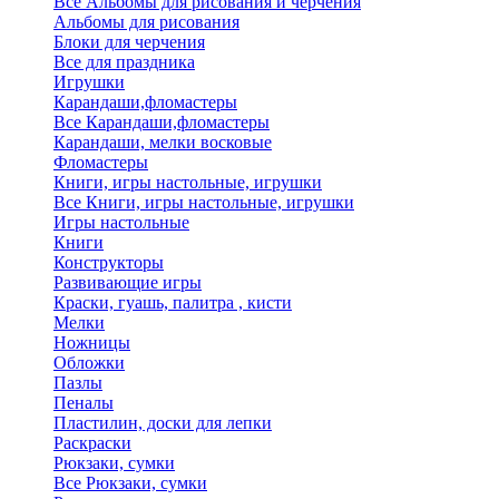
Все Альбомы для рисования и черчения
Альбомы для рисования
Блоки для черчения
Все для праздника
Игрушки
Карандаши,фломастеры
Все Карандаши,фломастеры
Карандаши, мелки восковые
Фломастеры
Книги, игры настольные, игрушки
Все Книги, игры настольные, игрушки
Игры настольные
Книги
Конструкторы
Развивающие игры
Краски, гуашь, палитра , кисти
Мелки
Ножницы
Обложки
Пазлы
Пеналы
Пластилин, доски для лепки
Раскраски
Рюкзаки, сумки
Все Рюкзаки, сумки