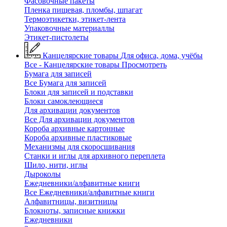
Фасовочные пакеты
Пленка пищевая, пломбы, шпагат
Термоэтикетки, этикет-лента
Упаковочные материаллы
Этикет-пистолеты
Канцелярские товары
Для офиса, дома, учёбы
Все - Канцелярские товары
Просмотреть
Бумага для записей
Все Бумага для записей
Блоки для записей и подставки
Блоки самоклеющиеся
Для архивации документов
Все Для архивации документов
Короба архивные картонные
Короба архивные пластиковые
Механизмы для скоросшивания
Станки и иглы для архивного переплета
Шило, нити, иглы
Дыроколы
Ежедневники/алфавитные книги
Все Ежедневники/алфавитные книги
Алфавитницы, визитницы
Блокноты, записные книжки
Ежедневники