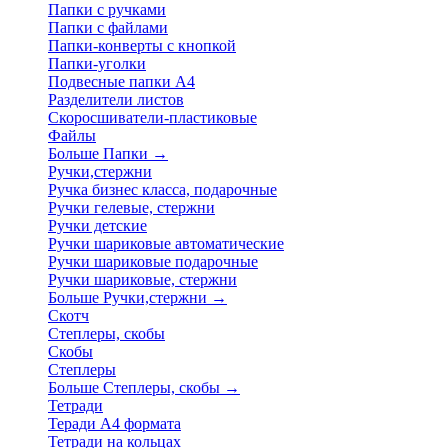
Папки с ручками
Папки с файлами
Папки-конверты с кнопкой
Папки-уголки
Подвесные папки А4
Разделители листов
Скоросшиватели-пластиковые
Файлы
Больше Папки
→
Ручки,стержни
Ручка бизнес класса, подарочные
Ручки гелевые, стержни
Ручки детские
Ручки шариковые автоматические
Ручки шариковые подарочные
Ручки шариковые, стержни
Больше Ручки,стержни
→
Скотч
Степлеры, скобы
Скобы
Степлеры
Больше Степлеры, скобы
→
Тетради
Теради А4 формата
Тетради на кольцах