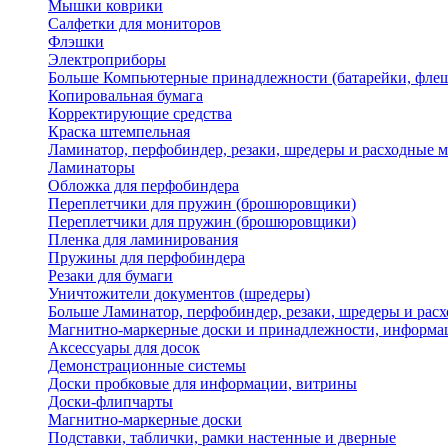
Мышки коврики
Салфетки для мониторов
Флэшки
Электроприборы
Больше Компьютерные принадлежности (батарейки, флеш
Копировальная бумага
Корректирующие средства
Краска штемпельная
Ламинатор, перфобиндер, резаки, шредеры и расходные 
Ламинаторы
Обложка для перфобиндера
Переплетчики для пружин (брошюровщики)
Переплетчики для пружин (брошюровщики)
Пленка для ламинирования
Пружины для перфобиндера
Резаки для бумаги
Уничтожители документов (шредеры)
Больше Ламинатор, перфобиндер, резаки, шредеры и рас
Магнитно-маркерные доски и принадлежности, информа
Аксессуары для досок
Демонстрационные системы
Доски пробковые для информации, витрины
Доски-флипчарты
Магнитно-маркерные доски
Подставки, таблички, рамки настенные и дверные