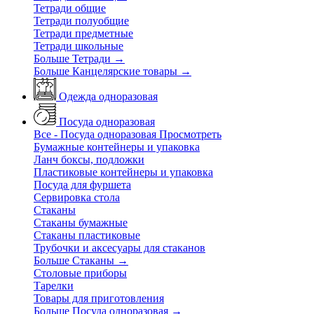
Тетради общие
Тетради полуобщие
Тетради предметные
Тетради школьные
Больше Тетради
→
Больше Канцелярские товары
→
Одежда одноразовая
Посуда одноразовая
Все - Посуда одноразовая
Просмотреть
Бумажные контейнеры и упаковка
Ланч боксы, подложки
Пластиковые контейнеры и упаковка
Посуда для фуршета
Сервировка стола
Стаканы
Стаканы бумажные
Стаканы пластиковые
Трубочки и аксесуары для стаканов
Больше Стаканы
→
Столовые приборы
Тарелки
Товары для приготовления
Больше Посуда одноразовая
→