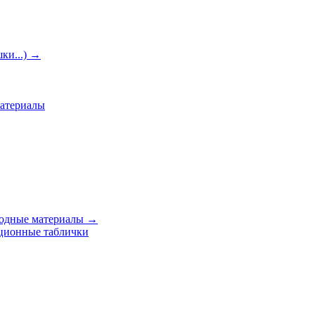
ки...)
→
материалы
ходные материалы
→
ционные таблички