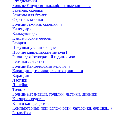
Ежедневники
Больше Ежедневники/алфавитные книги
→
Зажимы, скрепки
Зажимы для бумаги
Скрепки, кнопки
Больше Зажимы, скрепки
→
Календари
Калькуляторы
Канцелярские мелочи
Бейджи
Подушки увлажняющие
Прочие канцелярские мелочи1
Рамки для фотографий и дипломов
Резинки для денег
Больше Канцелярские мелочи
→
Карандаши, точилки, ластики, линейки
Карандаши
Ластики
Линейки
Точилки
Больше Карандаши, точилки, ластики, линейки
→
Клеящие средства
Книги канцелярские
Компьютерные принадлежности (батарейки, флешки...)
Батарейки