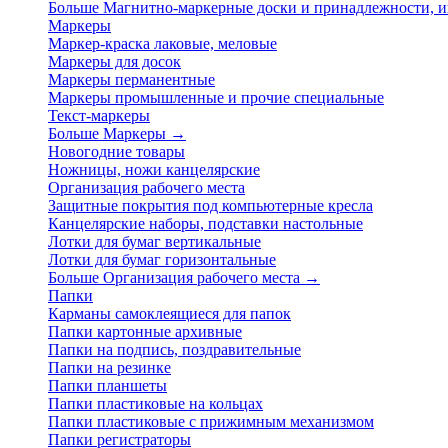
Больше Магнитно-маркерные доски и принадлежности,
Маркеры
Маркер-краска лаковые, меловые
Маркеры для досок
Маркеры перманентные
Маркеры промышленные и прочие специальные
Текст-маркеры
Больше Маркеры
→
Новогодние товары
Ножницы, ножи канцелярские
Организация рабочего места
Защитные покрытия под компьютерные кресла
Канцелярские наборы, подставки настольные
Лотки для бумаг вертикальные
Лотки для бумаг горизонтальные
Больше Организация рабочего места
→
Папки
Карманы самоклеящиеся для папок
Папки картонные архивные
Папки на подпись, поздравительные
Папки на резинке
Папки планшеты
Папки пластиковые на кольцах
Папки пластиковые с прижимным механизмом
Папки регистраторы