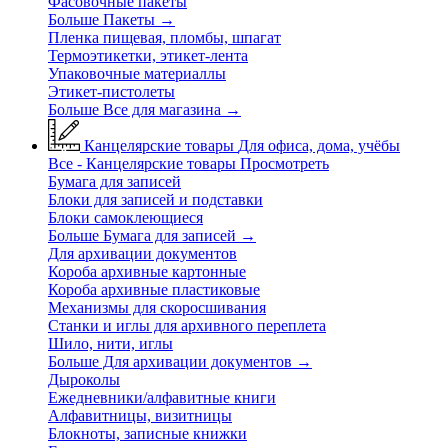
Фасовочные пакеты
Больше Пакеты
→
Пленка пищевая, пломбы, шпагат
Термоэтикетки, этикет-лента
Упаковочные материаллы
Этикет-пистолеты
Больше Все для магазина
→
Канцелярские товары
Для офиса, дома, учёбы
Все - Канцелярские товары
Просмотреть
Бумага для записей
Блоки для записей и подставки
Блоки самоклеющиеся
Больше Бумага для записей
→
Для архивации документов
Короба архивные картонные
Короба архивные пластиковые
Механизмы для скоросшивания
Станки и иглы для архивного переплета
Шило, нити, иглы
Больше Для архивации документов
→
Дыроколы
Ежедневники/алфавитные книги
Алфавитницы, визитницы
Блокноты, записные книжки