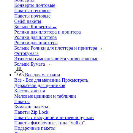
Конверты почтовые
Пакеты почтовые
Пакеты почтовые
Сейф-пакеты
Больше Конверты
→
Ролики для плоттера и принтера
Ролики для плоттера
Ролики для принтера
Больше Ролики для плоттера и принтера
→
Фотобумага
Этикетки самоклеящиеся универсальные
Больше Бумага
→
Все для магазина
Все - Все для магазина
Просмотреть
Держатели для ценников
Кассовая лента
Меловые ценники и таблички
Пакеты
Бумажне пакеты
Пакеты Zip Lock
Пакеты с вырубной и петлевой ручкой
Пакеты фасовочные, типа "майка"
Подарочные пакеты