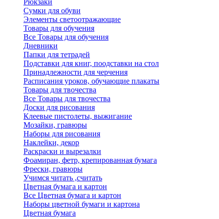
Рюкзаки
Сумки для обуви
Элементы светоотражающие
Товары для обучения
Все Товары для обучения
Дневники
Папки для тетрадей
Подставки для книг, поодставки на стол
Принадлежности для черчения
Расписания уроков, обучающие плакаты
Товары для твочества
Все Товары для твочества
Доски для рисования
Клеевые пистолеты, выжигание
Мозайки, гравюры
Наборы для рисования
Наклейки, декор
Раскраски и вырезалки
Фоамиран, фетр, крепированная бумага
Фрески, гравюры
Учимся читать ,считать
Цветная бумага и картон
Все Цветная бумага и картон
Наборы цветной бумаги и картона
Цветная бумага