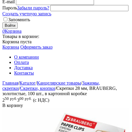
E-mail
Пароль
Забыли пароль?
Создать учетную запись
Запомнить
Войти
0
Корзина
Товары в корзине:
Корзина пуста
Корзина
Оформить заказ
О компании
Оплата
Доставка
Контакты
Главная
/
Каталог
/
Канцелярские товары
/
Зажимы,
скрепки
/
Скрепки, кнопки
/
Скрепки 28 мм, BRAUBERG,
золотистые, 100 шт., в картонной коробке
50
руб.
00
руб.
2
3
(с НДС)
В корзину