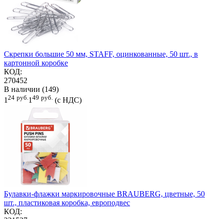
Скрепки большие 50 мм, STAFF, оцинкованные, 50 шт., в
картонной коробке
КОД:
270452
В наличии (149)
24
руб.
49
руб.
1
1
(с НДС)
Булавки-флажки маркировочные BRAUBERG, цветные, 50
шт., пластиковая коробка, европодвес
КОД: