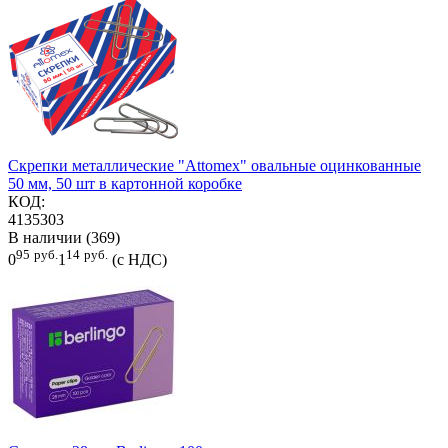
Скрепки металлические "Attomex" овальные оцинкованные
50 мм, 50 шт в картонной коробке
КОД:
4135303
В наличии (369)
95
руб.
14
руб.
0
1
(с НДС)