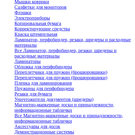
Мышки коврики
Салфетки для мониторов
Флэшки
Электроприборы
Копировальная бумага
Корректирующие средства
Краска штемпельная
Ламинатор, перфобиндер, резаки, шредеры и расходные
материалы
Все Ламинатор, перфобиндер, резаки, шредеры и
расходные материалы
Ламинаторы
Обложка для перфобиндера
Переплетчики для пружин (брошюровщики)
Переплетчики для пружин (брошюровщики)
Пленка для ламинирования
Пружины для перфобиндера
Резаки для бумаги
Уничтожители документов (шредеры)
Магнитно-маркерные доски и принадлежности,
информационные таблички
Все Магнитно-маркерные доски и принадлежности,
информационные таблички
Аксессуары для досок
Демонстрационные системы