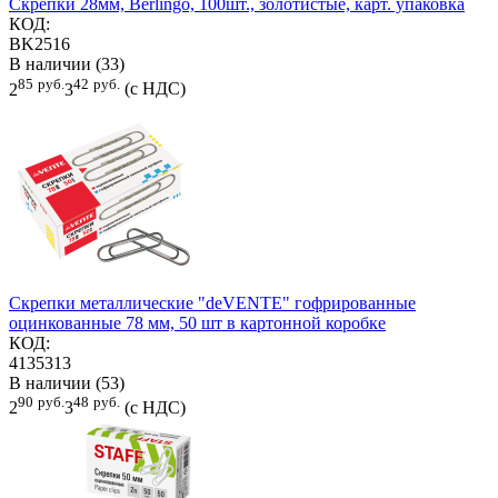
Скрепки 28мм, Berlingo, 100шт., золотистые, карт. упаковка
КОД:
BK2516
В наличии (33)
85
руб.
42
руб.
2
3
(с НДС)
Скрепки металлические "deVENTE" гофрированные
оцинкованные 78 мм, 50 шт в картонной коробке
КОД:
4135313
В наличии (53)
90
руб.
48
руб.
2
3
(с НДС)