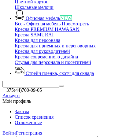
Цветной картон
Школьные мелочи
Офисная мебель
NEW
Все - Офисная мебель
Просмотреть
Кресла PREMIUM HAWASAN
Кресла SAMURAI
Кресла для персонала
Кресла для приемных и переговорных
Кресла для руководителей
Кресла современного дизайна
Стулья для персонала и посетителей
Стрейч пленка, скотч
для склада
+375(44)700-09-05
Аккаунт
Мой профиль
Заказы
Список сравнения
Отложенные
Войти
Регистрация