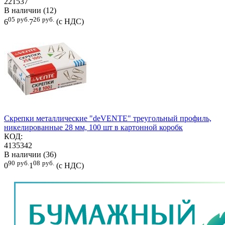
221537
В наличии (12)
05
руб.
26
руб.
6
7
(с НДС)
Скрепки металлические "deVENTE" треугольный профиль,
никелированные 28 мм, 100 шт в картонной коробк
КОД:
4135342
В наличии (36)
90
руб.
08
руб.
0
1
(с НДС)