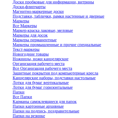
Доски пробковые для информации, витрины
Доски-флипчарты
Магнитно-маркерные доски
Подставки, таблички, рамки настенные и дверные
Маркеры
Все Маркеры
Маркер-краска лаковые, меловые
Маркеры для досок
Маркеры перманентные
Маркеры промышленные и прочие специальные
Текст-маркеры
Новогодние товары
Ножницы, ножи канцелярские
Организация рабочего места
Все Организация рабочего места
Защитные покрытия под компьютерные кресла
Канцелярские наборы, подставки настольные
Лотки для бумаг вертикальные
Лотки для бумаг горизонтальные
Папки
Все Папки
Карманы самоклеящиеся для папок
Папки картонные архивные
Папки на подпись, поздравительные
Папки на резинке