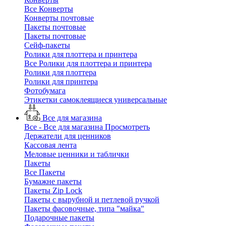
Все Конверты
Конверты почтовые
Пакеты почтовые
Пакеты почтовые
Сейф-пакеты
Ролики для плоттера и принтера
Все Ролики для плоттера и принтера
Ролики для плоттера
Ролики для принтера
Фотобумага
Этикетки самоклеящиеся универсальные
Все для магазина
Все - Все для магазина
Просмотреть
Держатели для ценников
Кассовая лента
Меловые ценники и таблички
Пакеты
Все Пакеты
Бумажне пакеты
Пакеты Zip Lock
Пакеты с вырубной и петлевой ручкой
Пакеты фасовочные, типа "майка"
Подарочные пакеты