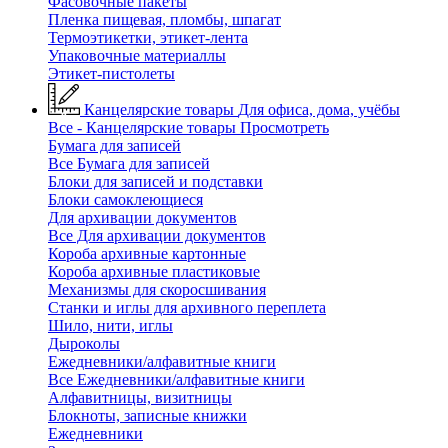
Фасовочные пакеты
Пленка пищевая, пломбы, шпагат
Термоэтикетки, этикет-лента
Упаковочные материаллы
Этикет-пистолеты
Канцелярские товары
Для офиса, дома, учёбы
Все - Канцелярские товары
Просмотреть
Бумага для записей
Все Бумага для записей
Блоки для записей и подставки
Блоки самоклеющиеся
Для архивации документов
Все Для архивации документов
Короба архивные картонные
Короба архивные пластиковые
Механизмы для скоросшивания
Станки и иглы для архивного переплета
Шило, нити, иглы
Дыроколы
Ежедневники/алфавитные книги
Все Ежедневники/алфавитные книги
Алфавитницы, визитницы
Блокноты, записные книжки
Ежедневники