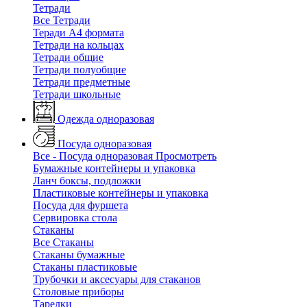
Тетради
Все Тетради
Теради А4 формата
Тетради на кольцах
Тетради общие
Тетради полуобщие
Тетради предметные
Тетради школьные
Одежда одноразовая
Посуда одноразовая
Все - Посуда одноразовая
Просмотреть
Бумажные контейнеры и упаковка
Ланч боксы, подложки
Пластиковые контейнеры и упаковка
Посуда для фуршета
Сервировка стола
Стаканы
Все Стаканы
Стаканы бумажные
Стаканы пластиковые
Трубочки и аксесуары для стаканов
Столовые приборы
Тарелки