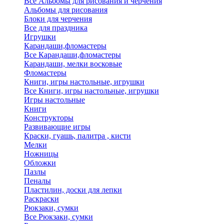
Все Альбомы для рисования и черчения
Альбомы для рисования
Блоки для черчения
Все для праздника
Игрушки
Карандаши,фломастеры
Все Карандаши,фломастеры
Карандаши, мелки восковые
Фломастеры
Книги, игры настольные, игрушки
Все Книги, игры настольные, игрушки
Игры настольные
Книги
Конструкторы
Развивающие игры
Краски, гуашь, палитра , кисти
Мелки
Ножницы
Обложки
Пазлы
Пеналы
Пластилин, доски для лепки
Раскраски
Рюкзаки, сумки
Все Рюкзаки, сумки