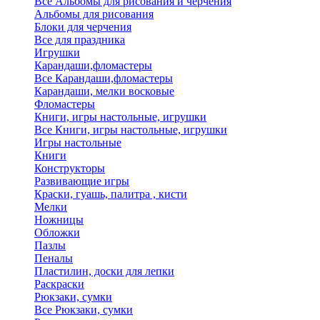
Все Альбомы для рисования и черчения
Альбомы для рисования
Блоки для черчения
Все для праздника
Игрушки
Карандаши,фломастеры
Все Карандаши,фломастеры
Карандаши, мелки восковые
Фломастеры
Книги, игры настольные, игрушки
Все Книги, игры настольные, игрушки
Игры настольные
Книги
Конструкторы
Развивающие игры
Краски, гуашь, палитра , кисти
Мелки
Ножницы
Обложки
Пазлы
Пеналы
Пластилин, доски для лепки
Раскраски
Рюкзаки, сумки
Все Рюкзаки, сумки