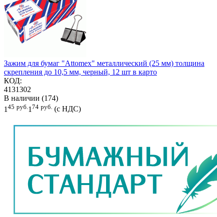
Зажим для бумаг "Attomex" металлический (25 мм) толщина
скрепления до 10,5 мм, черный, 12 шт в карто
КОД:
4131302
В наличии (174)
45
руб.
74
руб.
1
1
(с НДС)