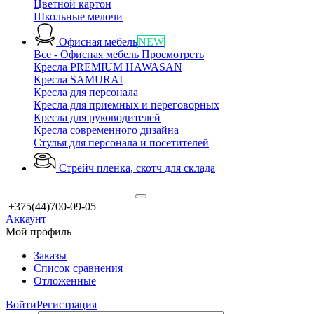
Цветной картон
Школьные мелочи
Офисная мебель
NEW
Все - Офисная мебель
Просмотреть
Кресла PREMIUM HAWASAN
Кресла SAMURAI
Кресла для персонала
Кресла для приемных и переговорных
Кресла для руководителей
Кресла современного дизайна
Стулья для персонала и посетителей
Стрейч пленка, скотч
для склада
+375(44)700-09-05
Аккаунт
Мой профиль
Заказы
Список сравнения
Отложенные
Войти
Регистрация