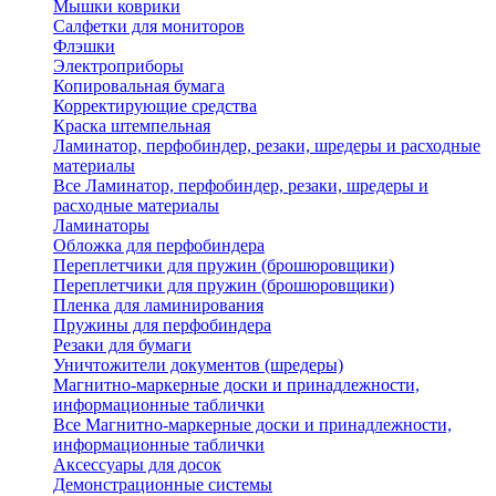
Мышки коврики
Салфетки для мониторов
Флэшки
Электроприборы
Копировальная бумага
Корректирующие средства
Краска штемпельная
Ламинатор, перфобиндер, резаки, шредеры и расходные
материалы
Все Ламинатор, перфобиндер, резаки, шредеры и
расходные материалы
Ламинаторы
Обложка для перфобиндера
Переплетчики для пружин (брошюровщики)
Переплетчики для пружин (брошюровщики)
Пленка для ламинирования
Пружины для перфобиндера
Резаки для бумаги
Уничтожители документов (шредеры)
Магнитно-маркерные доски и принадлежности,
информационные таблички
Все Магнитно-маркерные доски и принадлежности,
информационные таблички
Аксессуары для досок
Демонстрационные системы