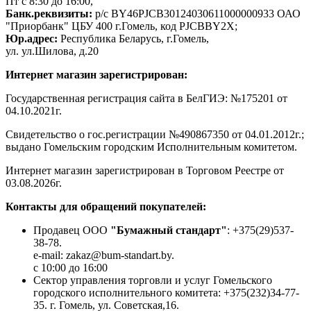
Пт с 8:30 до 16:00,
Банк.реквизиты:
р/с BY46PJCB30124030611000000933 ОАО
"Приорбанк" ЦБУ 400 г.Гомель, код PJCBBY2X;
Юр.адрес:
Республика Беларусь, г.Гомель,
ул. ул.Шилова, д.20
Интернет магазин зарегистрирован:
Государственная регистрация сайта в БелГИЭ: №175201 от
04.10.2021г.
Свидетельство о гос.регистрации №490867350 от 04.01.2012г.;
выдано Гомельским городским Исполнительным комитетом.
Интернет магазин зарегистрирован в Торговом Реестре от
03.08.2026г.
Контакты для обращений покупателей:
Продавец ООО
"Бумажный стандарт"
: +375(29)537-
38-78.
e-mail: zakaz@bum-standart.by.
с 10:00 до 16:00
Сектор управления торговли и услуг Гомельского
городского исполнительного комитета: +375(232)34-77-
35. г. Гомель, ул. Советская,16.