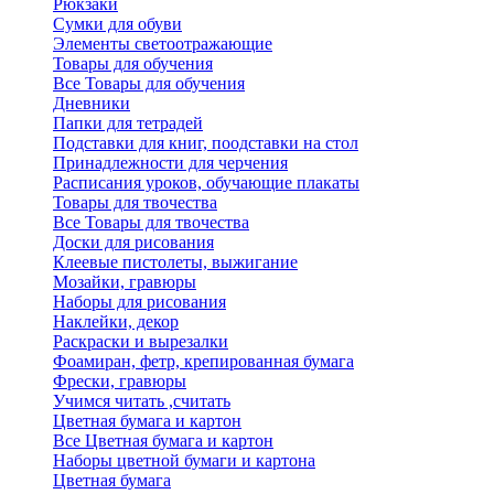
Рюкзаки
Сумки для обуви
Элементы светоотражающие
Товары для обучения
Все Товары для обучения
Дневники
Папки для тетрадей
Подставки для книг, поодставки на стол
Принадлежности для черчения
Расписания уроков, обучающие плакаты
Товары для твочества
Все Товары для твочества
Доски для рисования
Клеевые пистолеты, выжигание
Мозайки, гравюры
Наборы для рисования
Наклейки, декор
Раскраски и вырезалки
Фоамиран, фетр, крепированная бумага
Фрески, гравюры
Учимся читать ,считать
Цветная бумага и картон
Все Цветная бумага и картон
Наборы цветной бумаги и картона
Цветная бумага