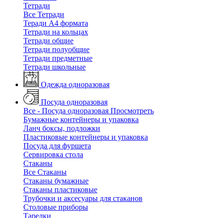
Тетради
Все Тетради
Теради А4 формата
Тетради на кольцах
Тетради общие
Тетради полуобщие
Тетради предметные
Тетради школьные
Одежда одноразовая
Посуда одноразовая
Все - Посуда одноразовая
Просмотреть
Бумажные контейнеры и упаковка
Ланч боксы, подложки
Пластиковые контейнеры и упаковка
Посуда для фуршета
Сервировка стола
Стаканы
Все Стаканы
Стаканы бумажные
Стаканы пластиковые
Трубочки и аксесуары для стаканов
Столовые приборы
Тарелки