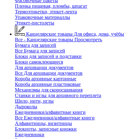
Фасовочные пакеты
Пленка пищевая, пломбы, шпагат
Термоэтикетки, этикет-лента
Упаковочные материаллы
Этикет-пистолеты
Канцелярские товары
Для офиса, дома, учёбы
Все - Канцелярские товары
Просмотреть
Бумага для записей
Все Бумага для записей
Блоки для записей и подставки
Блоки самоклеющиеся
Для архивации документов
Все Для архивации документов
Короба архивные картонные
Короба архивные пластиковые
Механизмы для скоросшивания
Станки и иглы для архивного переплета
Шило, нити, иглы
Дыроколы
Ежедневники/алфавитные книги
Все Ежедневники/алфавитные книги
Алфавитницы, визитницы
Блокноты, записные книжки
Ежедневники