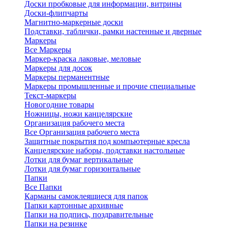
Доски пробковые для информации, витрины
Доски-флипчарты
Магнитно-маркерные доски
Подставки, таблички, рамки настенные и дверные
Маркеры
Все Маркеры
Маркер-краска лаковые, меловые
Маркеры для досок
Маркеры перманентные
Маркеры промышленные и прочие специальные
Текст-маркеры
Новогодние товары
Ножницы, ножи канцелярские
Организация рабочего места
Все Организация рабочего места
Защитные покрытия под компьютерные кресла
Канцелярские наборы, подставки настольные
Лотки для бумаг вертикальные
Лотки для бумаг горизонтальные
Папки
Все Папки
Карманы самоклеящиеся для папок
Папки картонные архивные
Папки на подпись, поздравительные
Папки на резинке