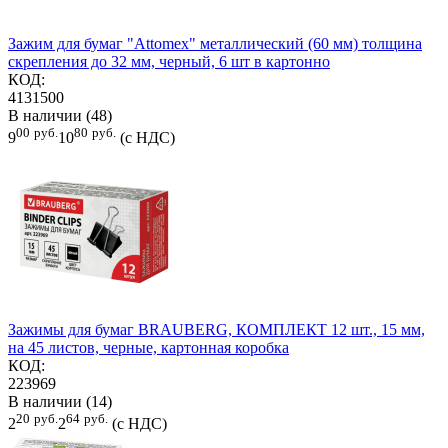
Зажим для бумаг "Attomex" металлический (60 мм) толщина
скрепления до 32 мм, черный, 6 шт в картонно
КОД:
4131500
В наличии (48)
00
руб.
80
руб.
9
10
(с НДС)
Зажимы для бумаг BRAUBERG, КОМПЛЕКТ 12 шт., 15 мм,
на 45 листов, черные, картонная коробка
КОД:
223969
В наличии (14)
20
руб.
64
руб.
2
2
(с НДС)