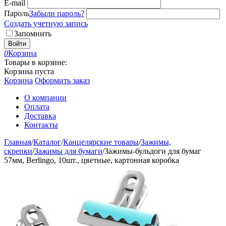
E-mail
Пароль
Забыли пароль?
Создать учетную запись
Запомнить
Войти
0
Корзина
Товары в корзине:
Корзина пуста
Корзина
Оформить заказ
О компании
Оплата
Доставка
Контакты
Главная
/
Каталог
/
Канцелярские товары
/
Зажимы,
скрепки
/
Зажимы для бумаги
/
Зажимы-бульдоги для бумаг
57мм, Berlingo, 10шт., цветные, картонная коробка