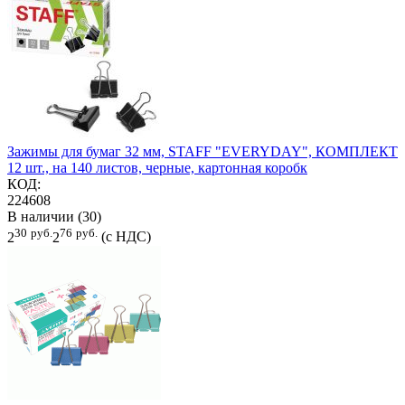
Зажимы для бумаг 32 мм, STAFF "EVERYDAY", КОМПЛЕКТ
12 шт., на 140 листов, черные, картонная коробк
КОД:
224608
В наличии (30)
30
руб.
76
руб.
2
2
(с НДС)