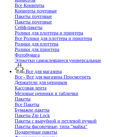
Все Конверты
Конверты почтовые
Пакеты почтовые
Пакеты почтовые
Сейф-пакеты
Ролики для плоттера и принтера
Все Ролики для плоттера и принтера
Ролики для плоттера
Ролики для принтера
Фотобумага
Этикетки самоклеящиеся универсальные
Все для магазина
Все - Все для магазина
Просмотреть
Держатели для ценников
Кассовая лента
Меловые ценники и таблички
Пакеты
Все Пакеты
Бумажне пакеты
Пакеты Zip Lock
Пакеты с вырубной и петлевой ручкой
Пакеты фасовочные, типа "майка"
Подарочные пакеты