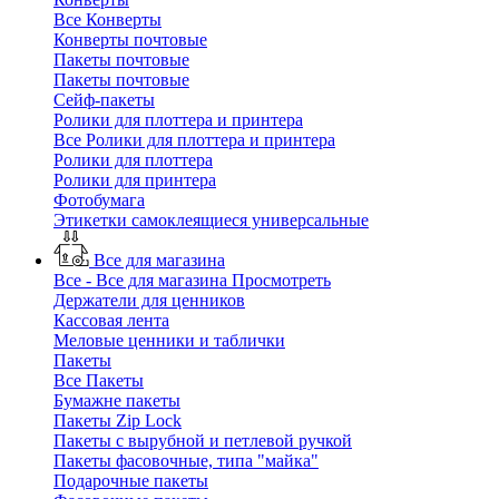
Все Конверты
Конверты почтовые
Пакеты почтовые
Пакеты почтовые
Сейф-пакеты
Ролики для плоттера и принтера
Все Ролики для плоттера и принтера
Ролики для плоттера
Ролики для принтера
Фотобумага
Этикетки самоклеящиеся универсальные
Все для магазина
Все - Все для магазина
Просмотреть
Держатели для ценников
Кассовая лента
Меловые ценники и таблички
Пакеты
Все Пакеты
Бумажне пакеты
Пакеты Zip Lock
Пакеты с вырубной и петлевой ручкой
Пакеты фасовочные, типа "майка"
Подарочные пакеты