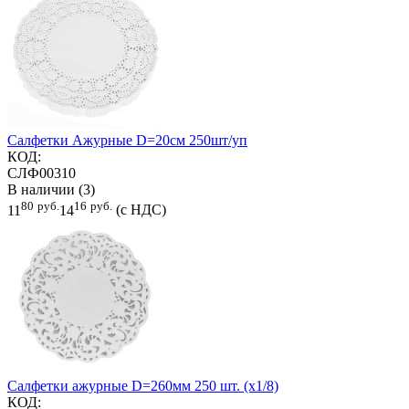
Салфетки Ажурные D=20см 250шт/уп
КОД:
СЛФ00310
В наличии (3)
80
руб.
16
руб.
11
14
(с НДС)
Салфетки ажурные D=260мм 250 шт. (х1/8)
КОД: