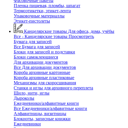
Фасовочные пакеты
Пленка пищевая, пломбы, шпагат
Термоэтикетки, этикет-лента
Упаковочные материаллы
Этикет-пистолеты
Канцелярские товары
Для офиса, дома, учёбы
Все - Канцелярские товары
Просмотреть
Бумага для записей
Все Бумага для записей
Блоки для записей и подставки
Блоки самоклеющиеся
Для архивации документов
Все Для архивации документов
Короба архивные картонные
Короба архивные пластиковые
Механизмы для скоросшивания
Станки и иглы для архивного переплета
Шило, нити, иглы
Дыроколы
Ежедневники/алфавитные книги
Все Ежедневники/алфавитные книги
Алфавитницы, визитницы
Блокноты, записные книжки
Ежедневники