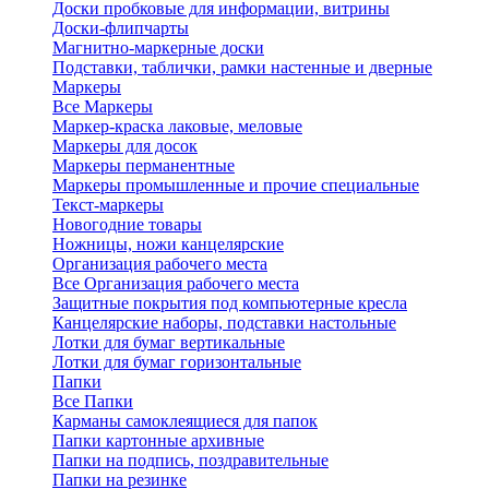
Доски пробковые для информации, витрины
Доски-флипчарты
Магнитно-маркерные доски
Подставки, таблички, рамки настенные и дверные
Маркеры
Все Маркеры
Маркер-краска лаковые, меловые
Маркеры для досок
Маркеры перманентные
Маркеры промышленные и прочие специальные
Текст-маркеры
Новогодние товары
Ножницы, ножи канцелярские
Организация рабочего места
Все Организация рабочего места
Защитные покрытия под компьютерные кресла
Канцелярские наборы, подставки настольные
Лотки для бумаг вертикальные
Лотки для бумаг горизонтальные
Папки
Все Папки
Карманы самоклеящиеся для папок
Папки картонные архивные
Папки на подпись, поздравительные
Папки на резинке