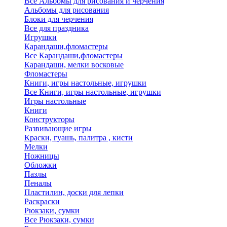
Все Альбомы для рисования и черчения
Альбомы для рисования
Блоки для черчения
Все для праздника
Игрушки
Карандаши,фломастеры
Все Карандаши,фломастеры
Карандаши, мелки восковые
Фломастеры
Книги, игры настольные, игрушки
Все Книги, игры настольные, игрушки
Игры настольные
Книги
Конструкторы
Развивающие игры
Краски, гуашь, палитра , кисти
Мелки
Ножницы
Обложки
Пазлы
Пеналы
Пластилин, доски для лепки
Раскраски
Рюкзаки, сумки
Все Рюкзаки, сумки