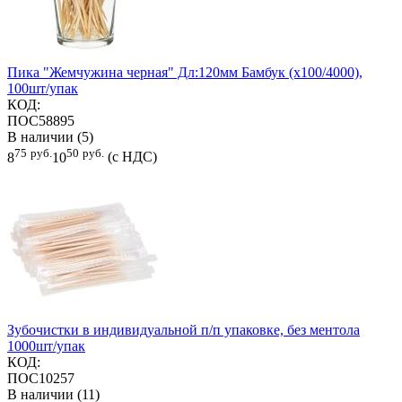
Пика "Жемчужина черная" Дл:120мм Бамбук (х100/4000),
100шт/упак
КОД:
ПОС58895
В наличии (5)
75
руб.
50
руб.
8
10
(с НДС)
Зубочистки в индивидуальной п/п упаковке, без ментола
1000шт/упак
КОД:
ПОС10257
В наличии (11)