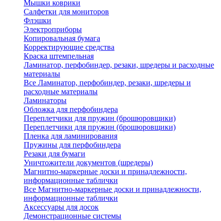
Мышки коврики
Салфетки для мониторов
Флэшки
Электроприборы
Копировальная бумага
Корректирующие средства
Краска штемпельная
Ламинатор, перфобиндер, резаки, шредеры и расходные
материалы
Все Ламинатор, перфобиндер, резаки, шредеры и
расходные материалы
Ламинаторы
Обложка для перфобиндера
Переплетчики для пружин (брошюровщики)
Переплетчики для пружин (брошюровщики)
Пленка для ламинирования
Пружины для перфобиндера
Резаки для бумаги
Уничтожители документов (шредеры)
Магнитно-маркерные доски и принадлежности,
информационные таблички
Все Магнитно-маркерные доски и принадлежности,
информационные таблички
Аксессуары для досок
Демонстрационные системы