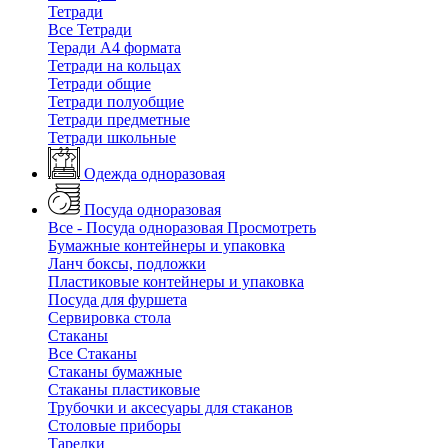
Тетради
Все Тетради
Теради А4 формата
Тетради на кольцах
Тетради общие
Тетради полуобщие
Тетради предметные
Тетради школьные
Одежда одноразовая
Посуда одноразовая
Все - Посуда одноразовая
Просмотреть
Бумажные контейнеры и упаковка
Ланч боксы, подложки
Пластиковые контейнеры и упаковка
Посуда для фуршета
Сервировка стола
Стаканы
Все Стаканы
Стаканы бумажные
Стаканы пластиковые
Трубочки и аксесуары для стаканов
Столовые приборы
Тарелки