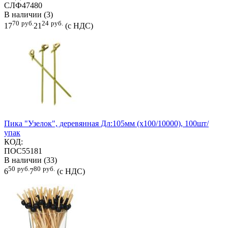
СЛФ47480
В наличии (3)
70
руб.
24
руб.
17
21
(с НДС)
Пика "Узелок", деревянная Дл:105мм (х100/10000), 100шт/
упак
КОД:
ПОС55181
В наличии (33)
50
руб.
80
руб.
6
7
(с НДС)