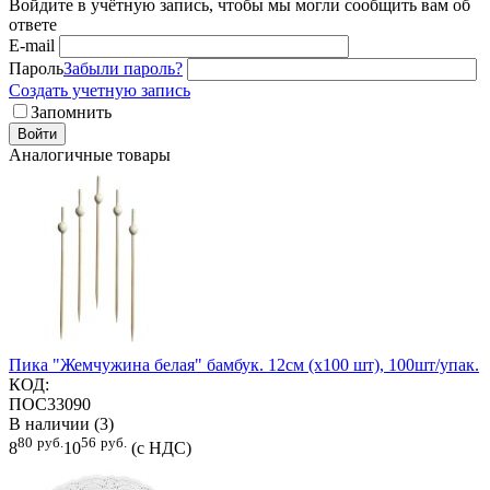
Войдите в учётную запись, чтобы мы могли сообщить вам об
ответе
E-mail
Пароль
Забыли пароль?
Создать учетную запись
Запомнить
Войти
Аналогичные товары
Пика "Жемчужина белая" бамбук. 12см (х100 шт), 100шт/упак.
КОД:
ПОС33090
В наличии (3)
80
руб.
56
руб.
8
10
(с НДС)