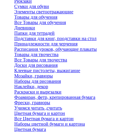
Рюкзаки
Сумки для обуви
Элементы светоотражающие
Товары для обучения
Все Товары для обучения
Дневники
Папки для тетрадей
Подставки для книг, поодставки на стол
Принадлежности для черчения
Расписания уроков, обучающие плакаты
Товары для твочества
Все Товары для твочества
Доски для рисования
Клеевые пистолеты, выжигание
Мозайки, гравюры
Наборы для рисования
Наклейки, декор
Раскраски и вырезалки
Фоамиран, фетр, крепированная бумага
Фрески, гравюры
Учимся читать ,считать
Цветная бумага и картон
Все Цветная бумага и картон
Наборы цветной бумаги и картона
Цветная бумага