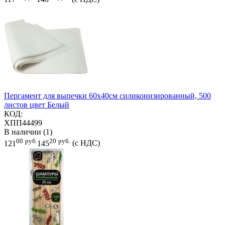
Пергамент для выпечки 60х40см силиконизированный, 500
листов цвет Белый
КОД:
ХПП44499
В наличии (1)
00
руб.
20
руб.
121
145
(с НДС)