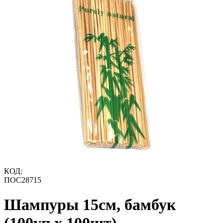
КОД:
ПОС28715
Шампуры 15см, бамбук
(100уп х 100шт)