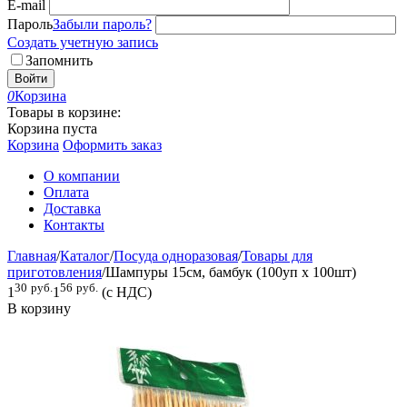
E-mail
Пароль
Забыли пароль?
Создать учетную запись
Запомнить
Войти
0
Корзина
Товары в корзине:
Корзина пуста
Корзина
Оформить заказ
О компании
Оплата
Доставка
Контакты
Главная
/
Каталог
/
Посуда одноразовая
/
Товары для
приготовления
/
Шампуры 15см, бамбук (100уп х 100шт)
30
руб.
56
руб.
1
1
(с НДС)
В корзину