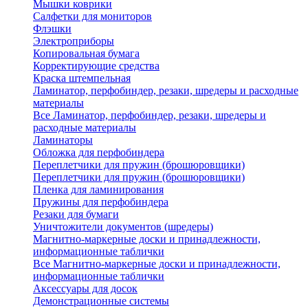
Мышки коврики
Салфетки для мониторов
Флэшки
Электроприборы
Копировальная бумага
Корректирующие средства
Краска штемпельная
Ламинатор, перфобиндер, резаки, шредеры и расходные
материалы
Все Ламинатор, перфобиндер, резаки, шредеры и
расходные материалы
Ламинаторы
Обложка для перфобиндера
Переплетчики для пружин (брошюровщики)
Переплетчики для пружин (брошюровщики)
Пленка для ламинирования
Пружины для перфобиндера
Резаки для бумаги
Уничтожители документов (шредеры)
Магнитно-маркерные доски и принадлежности,
информационные таблички
Все Магнитно-маркерные доски и принадлежности,
информационные таблички
Аксессуары для досок
Демонстрационные системы