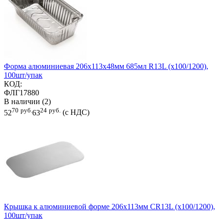
Форма алюминиевая 206х113х48мм 685мл R13L (х100/1200),
100шт/упак
КОД:
ФЛГ17880
В наличии (2)
70
руб.
24
руб.
52
63
(с НДС)
Крышка к алюминиевой форме 206х113мм CR13L (х100/1200),
100шт/упак