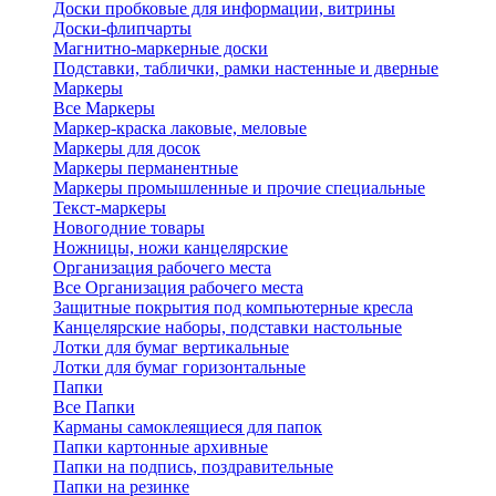
Доски пробковые для информации, витрины
Доски-флипчарты
Магнитно-маркерные доски
Подставки, таблички, рамки настенные и дверные
Маркеры
Все Маркеры
Маркер-краска лаковые, меловые
Маркеры для досок
Маркеры перманентные
Маркеры промышленные и прочие специальные
Текст-маркеры
Новогодние товары
Ножницы, ножи канцелярские
Организация рабочего места
Все Организация рабочего места
Защитные покрытия под компьютерные кресла
Канцелярские наборы, подставки настольные
Лотки для бумаг вертикальные
Лотки для бумаг горизонтальные
Папки
Все Папки
Карманы самоклеящиеся для папок
Папки картонные архивные
Папки на подпись, поздравительные
Папки на резинке