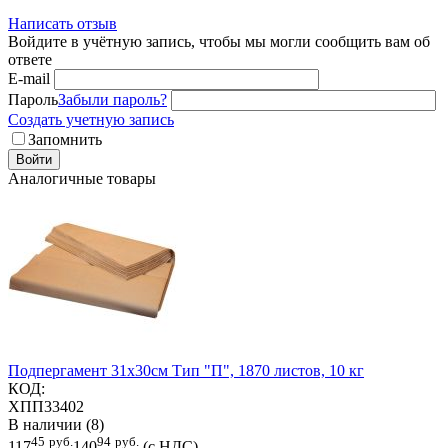
Написать отзыв
Войдите в учётную запись, чтобы мы могли сообщить вам об
ответе
E-mail
Пароль
Забыли пароль?
Создать учетную запись
Запомнить
Войти
Аналогичные товары
Подпергамент 31х30см Тип "П", 1870 листов, 10 кг
КОД:
ХПП33402
В наличии (8)
45
руб.
94
руб.
117
140
(с НДС)