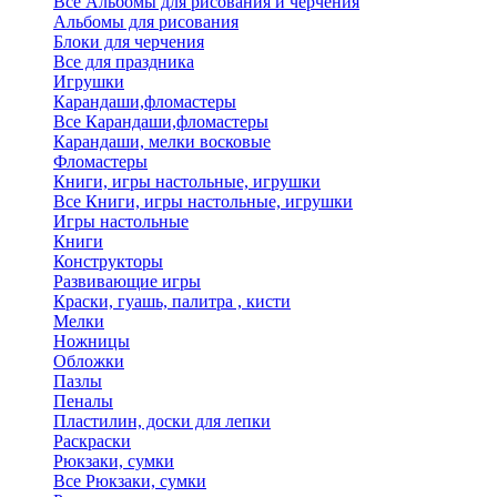
Все Альбомы для рисования и черчения
Альбомы для рисования
Блоки для черчения
Все для праздника
Игрушки
Карандаши,фломастеры
Все Карандаши,фломастеры
Карандаши, мелки восковые
Фломастеры
Книги, игры настольные, игрушки
Все Книги, игры настольные, игрушки
Игры настольные
Книги
Конструкторы
Развивающие игры
Краски, гуашь, палитра , кисти
Мелки
Ножницы
Обложки
Пазлы
Пеналы
Пластилин, доски для лепки
Раскраски
Рюкзаки, сумки
Все Рюкзаки, сумки