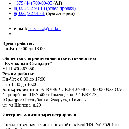
+375 (44) 700-09-05
(A1)
8(0232)32-93-13 (отдел продаж)
8(0232)32-91-61
(бухгалтерия)
e-mail:
bs.zakaz@mail.ru
Время работы:
Пн-Вс с 9:00 до 18:00
Общество с ограниченной ответственностью
"Бумажный Стандарт"
УНП 490867350
Режим работы:
Пн-Чт: с 8:30 до 17:00,
Пт с 8:30 до 16:00,
Банк.реквизиты:
р/с BY46PJCB30124030611000000933 ОАО
"Приорбанк" ЦБУ 400 г.Гомель, код PJCBBY2X;
Юр.адрес:
Республика Беларусь, г.Гомель,
ул. ул.Шилова, д.20
Интернет магазин зарегистрирован:
Государственная регистрация сайта в БелГИЭ: №175201 от