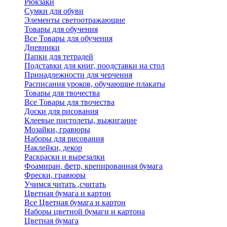
Рюкзаки
Сумки для обуви
Элементы светоотражающие
Товары для обучения
Все Товары для обучения
Дневники
Папки для тетрадей
Подставки для книг, поодставки на стол
Принадлежности для черчения
Расписания уроков, обучающие плакаты
Товары для твочества
Все Товары для твочества
Доски для рисования
Клеевые пистолеты, выжигание
Мозайки, гравюры
Наборы для рисования
Наклейки, декор
Раскраски и вырезалки
Фоамиран, фетр, крепированная бумага
Фрески, гравюры
Учимся читать ,считать
Цветная бумага и картон
Все Цветная бумага и картон
Наборы цветной бумаги и картона
Цветная бумага