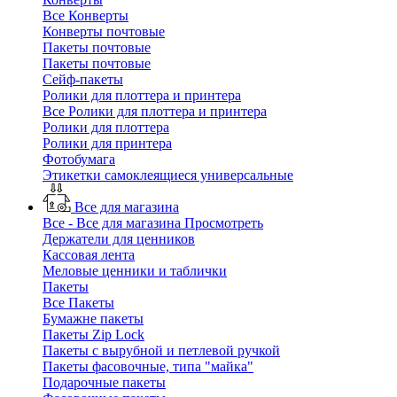
Все Конверты
Конверты почтовые
Пакеты почтовые
Пакеты почтовые
Сейф-пакеты
Ролики для плоттера и принтера
Все Ролики для плоттера и принтера
Ролики для плоттера
Ролики для принтера
Фотобумага
Этикетки самоклеящиеся универсальные
Все для магазина
Все - Все для магазина
Просмотреть
Держатели для ценников
Кассовая лента
Меловые ценники и таблички
Пакеты
Все Пакеты
Бумажне пакеты
Пакеты Zip Lock
Пакеты с вырубной и петлевой ручкой
Пакеты фасовочные, типа "майка"
Подарочные пакеты