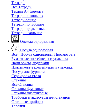
Тетради
Все Тетради
Теради А4 формата
Тетради на кольцах
Тетради общие
Тетради полуобщие
Тетради предметные
Тетради школьные
Одежда одноразовая
Посуда одноразовая
Все - Посуда одноразовая
Просмотреть
Бумажные контейнеры и упаковка
Ланч боксы, подложки
Пластиковые контейнеры и упаковка
Посуда для фуршета
Сервировка стола
Стаканы
Все Стаканы
Стаканы бумажные
Стаканы пластиковые
Трубочки и аксесуары для стаканов
Столовые приборы
Тарелки