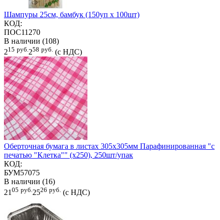
Шампуры 25см, бамбук (150уп х 100шт)
КОД:
ПОС11270
В наличии (108)
15
руб.
58
руб.
2
2
(с НДС)
Оберточная бумага в листах 305х305мм Парафинированная "с
печатью "Клетка"" (х250), 250шт/упак
КОД:
БУМ57075
В наличии (16)
05
руб.
26
руб.
21
25
(с НДС)