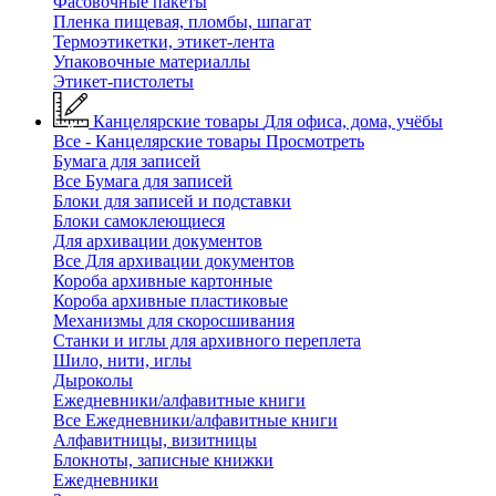
Фасовочные пакеты
Пленка пищевая, пломбы, шпагат
Термоэтикетки, этикет-лента
Упаковочные материаллы
Этикет-пистолеты
Канцелярские товары
Для офиса, дома, учёбы
Все - Канцелярские товары
Просмотреть
Бумага для записей
Все Бумага для записей
Блоки для записей и подставки
Блоки самоклеющиеся
Для архивации документов
Все Для архивации документов
Короба архивные картонные
Короба архивные пластиковые
Механизмы для скоросшивания
Станки и иглы для архивного переплета
Шило, нити, иглы
Дыроколы
Ежедневники/алфавитные книги
Все Ежедневники/алфавитные книги
Алфавитницы, визитницы
Блокноты, записные книжки
Ежедневники