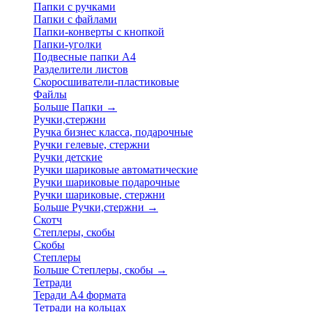
Папки с ручками
Папки с файлами
Папки-конверты с кнопкой
Папки-уголки
Подвесные папки А4
Разделители листов
Скоросшиватели-пластиковые
Файлы
Больше Папки
→
Ручки,стержни
Ручка бизнес класса, подарочные
Ручки гелевые, стержни
Ручки детские
Ручки шариковые автоматические
Ручки шариковые подарочные
Ручки шариковые, стержни
Больше Ручки,стержни
→
Скотч
Степлеры, скобы
Скобы
Степлеры
Больше Степлеры, скобы
→
Тетради
Теради А4 формата
Тетради на кольцах