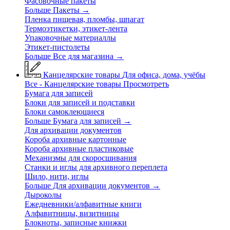
Фасовочные пакеты
Больше Пакеты
→
Пленка пищевая, пломбы, шпагат
Термоэтикетки, этикет-лента
Упаковочные материаллы
Этикет-пистолеты
Больше Все для магазина
→
Канцелярские товары
Для офиса, дома, учёбы
Все - Канцелярские товары
Просмотреть
Бумага для записей
Блоки для записей и подставки
Блоки самоклеющиеся
Больше Бумага для записей
→
Для архивации документов
Короба архивные картонные
Короба архивные пластиковые
Механизмы для скоросшивания
Станки и иглы для архивного переплета
Шило, нити, иглы
Больше Для архивации документов
→
Дыроколы
Ежедневники/алфавитные книги
Алфавитницы, визитницы
Блокноты, записные книжки