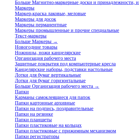
Больше Магнитно-маркерные доски и принадлежности,
Маркеры
Маркер-краска лаковые, меловые
Маркеры для досок
Маркеры перманентные
Маркеры промышленные и прочие специальные
Текст-маркеры
Больше Маркеры
→
Новогодние товары
Ножницы, ножи канцелярские
Организация рабочего места
Защитные покрытия под компьютерные кресла
Канцелярские наборы, подставки настольные
Лотки для бумаг вертикальные
Лотки для бумаг горизонтальные
Больше Организация рабочего места
→
Папки
Карманы самоклеящиеся для папок
Папки картонные архивные
Папки на подпись, поздравительные
Папки на резинке
Папки планшеты
Папки пластиковые на кольцах
Папки пластиковые с прижимным механизмом
Папки регистраторы