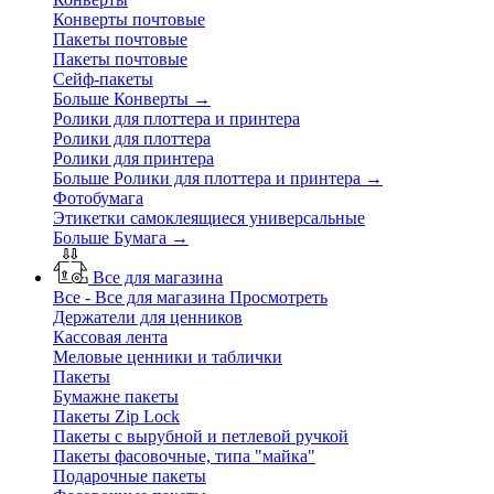
Конверты почтовые
Пакеты почтовые
Пакеты почтовые
Сейф-пакеты
Больше Конверты
→
Ролики для плоттера и принтера
Ролики для плоттера
Ролики для принтера
Больше Ролики для плоттера и принтера
→
Фотобумага
Этикетки самоклеящиеся универсальные
Больше Бумага
→
Все для магазина
Все - Все для магазина
Просмотреть
Держатели для ценников
Кассовая лента
Меловые ценники и таблички
Пакеты
Бумажне пакеты
Пакеты Zip Lock
Пакеты с вырубной и петлевой ручкой
Пакеты фасовочные, типа "майка"
Подарочные пакеты