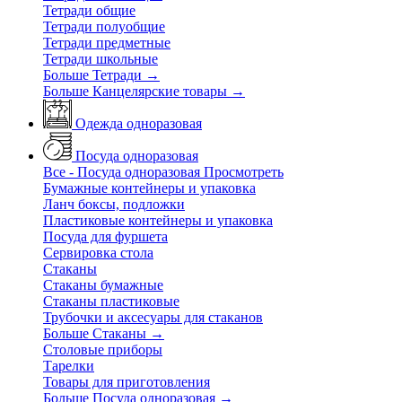
Тетради общие
Тетради полуобщие
Тетради предметные
Тетради школьные
Больше Тетради
→
Больше Канцелярские товары
→
Одежда одноразовая
Посуда одноразовая
Все - Посуда одноразовая
Просмотреть
Бумажные контейнеры и упаковка
Ланч боксы, подложки
Пластиковые контейнеры и упаковка
Посуда для фуршета
Сервировка стола
Стаканы
Стаканы бумажные
Стаканы пластиковые
Трубочки и аксесуары для стаканов
Больше Стаканы
→
Столовые приборы
Тарелки
Товары для приготовления
Больше Посуда одноразовая
→