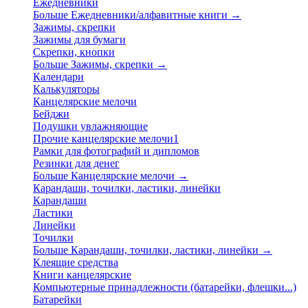
Ежедневники
Больше Ежедневники/алфавитные книги
→
Зажимы, скрепки
Зажимы для бумаги
Скрепки, кнопки
Больше Зажимы, скрепки
→
Календари
Калькуляторы
Канцелярские мелочи
Бейджи
Подушки увлажняющие
Прочие канцелярские мелочи1
Рамки для фотографий и дипломов
Резинки для денег
Больше Канцелярские мелочи
→
Карандаши, точилки, ластики, линейки
Карандаши
Ластики
Линейки
Точилки
Больше Карандаши, точилки, ластики, линейки
→
Клеящие средства
Книги канцелярские
Компьютерные принадлежности (батарейки, флешки...)
Батарейки