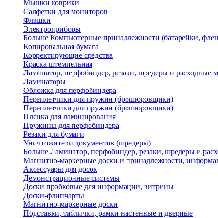
Мышки коврики
Салфетки для мониторов
Флэшки
Электроприборы
Больше Компьютерные принадлежности (батарейки, флеш
Копировальная бумага
Корректирующие средства
Краска штемпельная
Ламинатор, перфобиндер, резаки, шредеры и расходные 
Ламинаторы
Обложка для перфобиндера
Переплетчики для пружин (брошюровщики)
Переплетчики для пружин (брошюровщики)
Пленка для ламинирования
Пружины для перфобиндера
Резаки для бумаги
Уничтожители документов (шредеры)
Больше Ламинатор, перфобиндер, резаки, шредеры и рас
Магнитно-маркерные доски и принадлежности, информа
Аксессуары для досок
Демонстрационные системы
Доски пробковые для информации, витрины
Доски-флипчарты
Магнитно-маркерные доски
Подставки, таблички, рамки настенные и дверные