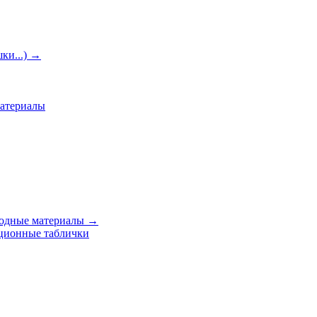
ки...)
→
материалы
ходные материалы
→
ционные таблички