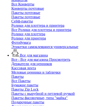
Все Конверты
Конверты почтовые
Пакеты почтовые
Пакеты почтовые
Сейф-пакеты
Ролики для плоттера и принтера
Все Ролики для плоттера и принтера
Ролики для плоттера
Ролики для принтера
Фотобумага
Этикетки самоклеящиеся универсальные
Все для магазина
Все - Все для магазина
Просмотреть
Держатели для ценников
Кассовая лента
Меловые ценники и таблички
Пакеты
Все Пакеты
Бумажне пакеты
Пакеты Zip Lock
Пакеты с вырубной и петлевой ручкой
Пакеты фасовочные, типа "майка"
Подарочные пакеты