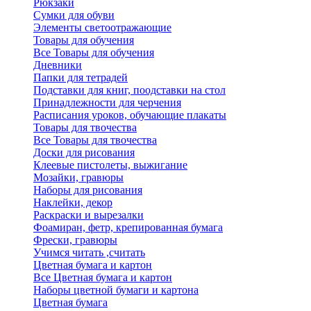
Рюкзаки
Сумки для обуви
Элементы светоотражающие
Товары для обучения
Все Товары для обучения
Дневники
Папки для тетрадей
Подставки для книг, поодставки на стол
Принадлежности для черчения
Расписания уроков, обучающие плакаты
Товары для твочества
Все Товары для твочества
Доски для рисования
Клеевые пистолеты, выжигание
Мозайки, гравюры
Наборы для рисования
Наклейки, декор
Раскраски и вырезалки
Фоамиран, фетр, крепированная бумага
Фрески, гравюры
Учимся читать ,считать
Цветная бумага и картон
Все Цветная бумага и картон
Наборы цветной бумаги и картона
Цветная бумага