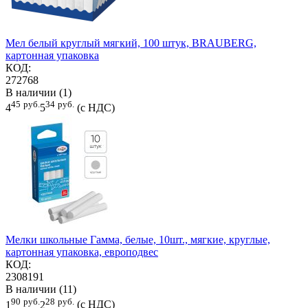
Мел белый круглый мягкий, 100 штук, BRAUBERG,
картонная упаковка
КОД:
272768
В наличии (1)
45
руб.
34
руб.
4
5
(с НДС)
Мелки школьные Гамма, белые, 10шт., мягкие, круглые,
картонная упаковка, европодвес
КОД:
2308191
В наличии (11)
90
руб.
28
руб.
1
2
(с НДС)