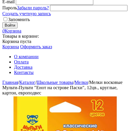
E-mail
Пароль
Забыли пароль?
Создать учетную запись
Запомнить
Войти
0
Корзина
Товары в корзине:
Корзина пуста
Корзина
Оформить заказ
О компании
Оплата
Доставка
Контакты
Главная
/
Каталог
/
Школьные товары
/
Мелки
/
Мелки восковые
Мульти-Пульти "Енот на острове Пасхи", 12цв., круглые,
картон, европодвес