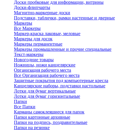
Доски пробковые для информации, витрины
Доски-флипчарты
Магнитно-маркерные доски
Подставки, таблички, рамки настенные и дверные
Маркеры
Все Маркеры
Маркер-краска лаковые, меловые
Маркеры для досок
Маркеры перманентные
Маркеры промышленные и прочие специальные
Текст-маркеры
Новогодние товары
Ножницы, ножи канцелярские
Организация рабочего места
Все Организация рабочего места
Защитные покрытия под компьютерные кресла
Канцелярские наборы, подставки настольные
Лотки для бумаг вертикальные
Лотки для бумаг горизонтальные
Папки
Все Папки
Карманы самоклеящиеся для папок
Папки картонные архивные
Папки на подпись, поздравительные
Папки на резинке