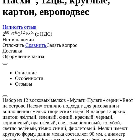
Пасхи", 12цв., круглые,
картон, европодвес
Написать отзыв
60
руб.
12
руб.
2
3
(с НДС)
Нет в наличии
Отложить
Сравнить
Задать вопрос
Доставка
Оформление заказа
Описание
Особенности
Отзывы
Набор из 12 восковых мелков «Мульти-Пульти» серии «Енот
на острове Пасхи» отлично подходит для рисования и
воплощения смелых творческих идей. В наборе 12 ярких
цветов: жёлтый, зелёный, синий, красный, чёрный,
коричневый, оранжевый, светло-коричневый, голубой,
светло-зелёный, тёмно-синий, фиолетовый. Мелки имеют
круглую форму, длина мелка составляет 90 мм, а диаметр
корпуса — 8 мм. Они легко наносятся на бумагу, картон,