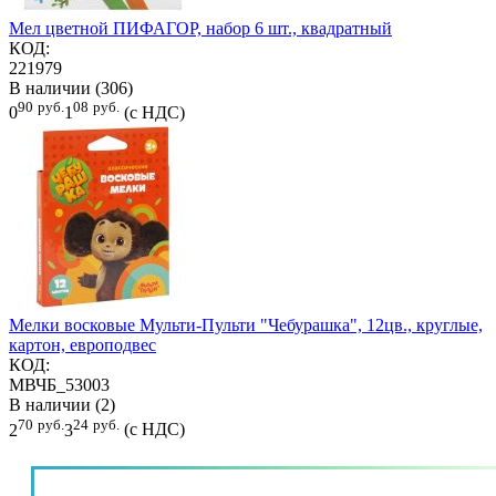
Мел цветной ПИФАГОР, набор 6 шт., квадратный
КОД:
221979
В наличии (306)
90
руб.
08
руб.
0
1
(с НДС)
Мелки восковые Мульти-Пульти "Чебурашка", 12цв., круглые,
картон, европодвес
КОД:
МВЧБ_53003
В наличии (2)
70
руб.
24
руб.
2
3
(с НДС)