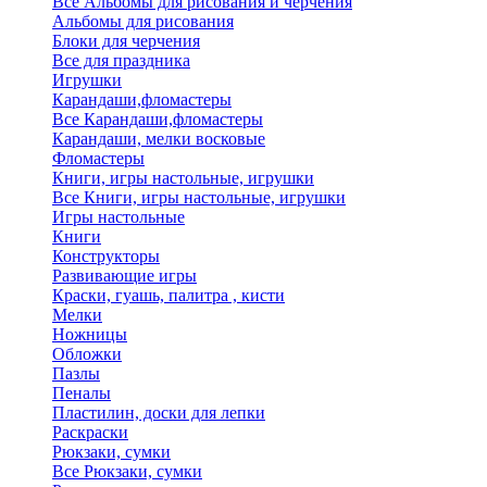
Все Альбомы для рисования и черчения
Альбомы для рисования
Блоки для черчения
Все для праздника
Игрушки
Карандаши,фломастеры
Все Карандаши,фломастеры
Карандаши, мелки восковые
Фломастеры
Книги, игры настольные, игрушки
Все Книги, игры настольные, игрушки
Игры настольные
Книги
Конструкторы
Развивающие игры
Краски, гуашь, палитра , кисти
Мелки
Ножницы
Обложки
Пазлы
Пеналы
Пластилин, доски для лепки
Раскраски
Рюкзаки, сумки
Все Рюкзаки, сумки