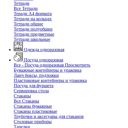
Тетради
Все Тетради
Теради А4 формата
Тетради на кольцах
Тетради общие
Тетради полуобщие
Тетради предметные
Тетради школьные
Одежда одноразовая
Посуда одноразовая
Все - Посуда одноразовая
Просмотреть
Бумажные контейнеры и упаковка
Ланч боксы, подложки
Пластиковые контейнеры и упаковка
Посуда для фуршета
Сервировка стола
Стаканы
Все Стаканы
Стаканы бумажные
Стаканы пластиковые
Трубочки и аксесуары для стаканов
Столовые приборы
Тарелки