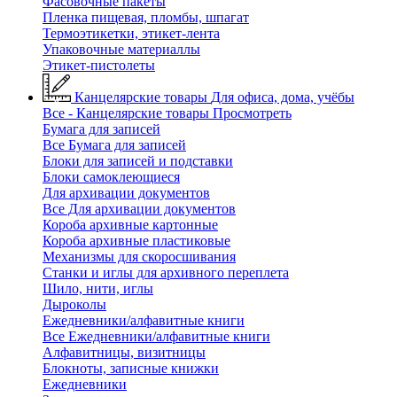
Фасовочные пакеты
Пленка пищевая, пломбы, шпагат
Термоэтикетки, этикет-лента
Упаковочные материаллы
Этикет-пистолеты
Канцелярские товары
Для офиса, дома, учёбы
Все - Канцелярские товары
Просмотреть
Бумага для записей
Все Бумага для записей
Блоки для записей и подставки
Блоки самоклеющиеся
Для архивации документов
Все Для архивации документов
Короба архивные картонные
Короба архивные пластиковые
Механизмы для скоросшивания
Станки и иглы для архивного переплета
Шило, нити, иглы
Дыроколы
Ежедневники/алфавитные книги
Все Ежедневники/алфавитные книги
Алфавитницы, визитницы
Блокноты, записные книжки
Ежедневники