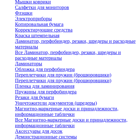
Мышки коврики
Салфетки для мониторов
Флэшки
Электроприборы
Копировальная бумага
Корректирующие средства
Краска штемпельная
Ламинатор, перфобиндер, резаки, шредеры и расходные
материалы
Все Ламинатор, перфобиндер, резаки, шредеры и
расходные материалы
Ламинаторы
Обложка для перфобиндера
Переплетчики для пружин (брошюровщики)
Переплетчики для пружин (брошюровщики)
Пленка для ламинирования
Пружины для перфобиндера
Резаки для бумаги
Уничтожители документов (шредеры)
Магнитно-маркерные доски и принадлежности,
информационные таблички
Все Магнитно-маркерные доски и принадлежности,
информационные таблички
Аксессуары для досок
Демонстрационные системы