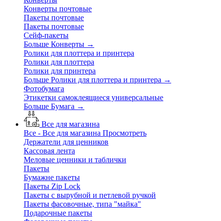
Конверты почтовые
Пакеты почтовые
Пакеты почтовые
Сейф-пакеты
Больше Конверты
→
Ролики для плоттера и принтера
Ролики для плоттера
Ролики для принтера
Больше Ролики для плоттера и принтера
→
Фотобумага
Этикетки самоклеящиеся универсальные
Больше Бумага
→
Все для магазина
Все - Все для магазина
Просмотреть
Держатели для ценников
Кассовая лента
Меловые ценники и таблички
Пакеты
Бумажне пакеты
Пакеты Zip Lock
Пакеты с вырубной и петлевой ручкой
Пакеты фасовочные, типа "майка"
Подарочные пакеты