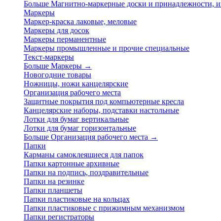
Больше Магнитно-маркерные доски и принадлежности,
Маркеры
Маркер-краска лаковые, меловые
Маркеры для досок
Маркеры перманентные
Маркеры промышленные и прочие специальные
Текст-маркеры
Больше Маркеры
→
Новогодние товары
Ножницы, ножи канцелярские
Организация рабочего места
Защитные покрытия под компьютерные кресла
Канцелярские наборы, подставки настольные
Лотки для бумаг вертикальные
Лотки для бумаг горизонтальные
Больше Организация рабочего места
→
Папки
Карманы самоклеящиеся для папок
Папки картонные архивные
Папки на подпись, поздравительные
Папки на резинке
Папки планшеты
Папки пластиковые на кольцах
Папки пластиковые с прижимным механизмом
Папки регистраторы