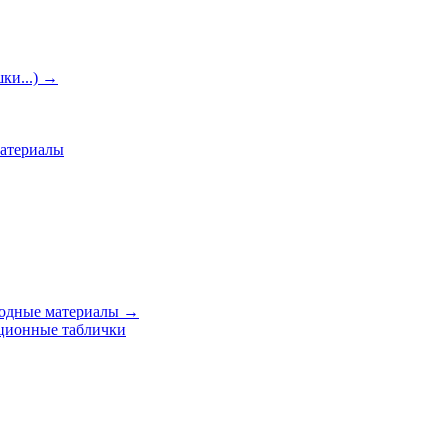
ки...)
→
материалы
ходные материалы
→
ционные таблички