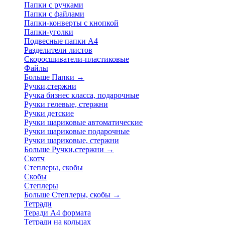
Папки с ручками
Папки с файлами
Папки-конверты с кнопкой
Папки-уголки
Подвесные папки А4
Разделители листов
Скоросшиватели-пластиковые
Файлы
Больше Папки
→
Ручки,стержни
Ручка бизнес класса, подарочные
Ручки гелевые, стержни
Ручки детские
Ручки шариковые автоматические
Ручки шариковые подарочные
Ручки шариковые, стержни
Больше Ручки,стержни
→
Скотч
Степлеры, скобы
Скобы
Степлеры
Больше Степлеры, скобы
→
Тетради
Теради А4 формата
Тетради на кольцах