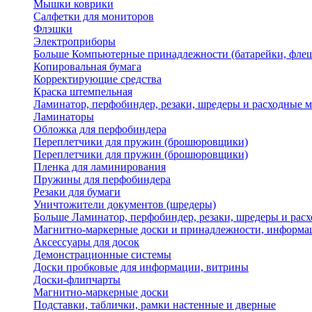
Мышки коврики
Салфетки для мониторов
Флэшки
Электроприборы
Больше Компьютерные принадлежности (батарейки, флеш
Копировальная бумага
Корректирующие средства
Краска штемпельная
Ламинатор, перфобиндер, резаки, шредеры и расходные 
Ламинаторы
Обложка для перфобиндера
Переплетчики для пружин (брошюровщики)
Переплетчики для пружин (брошюровщики)
Пленка для ламинирования
Пружины для перфобиндера
Резаки для бумаги
Уничтожители документов (шредеры)
Больше Ламинатор, перфобиндер, резаки, шредеры и рас
Магнитно-маркерные доски и принадлежности, информа
Аксессуары для досок
Демонстрационные системы
Доски пробковые для информации, витрины
Доски-флипчарты
Магнитно-маркерные доски
Подставки, таблички, рамки настенные и дверные