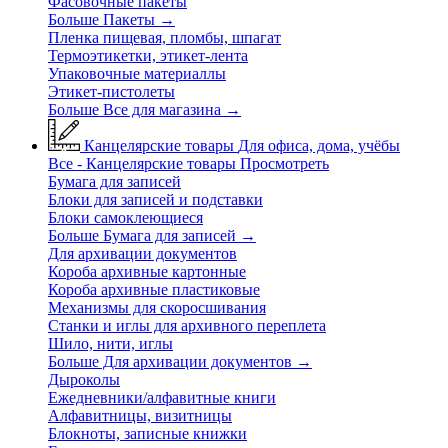
Фасовочные пакеты
Больше Пакеты
→
Пленка пищевая, пломбы, шпагат
Термоэтикетки, этикет-лента
Упаковочные материаллы
Этикет-пистолеты
Больше Все для магазина
→
Канцелярские товары
Для офиса, дома, учёбы
Все - Канцелярские товары
Просмотреть
Бумага для записей
Блоки для записей и подставки
Блоки самоклеющиеся
Больше Бумага для записей
→
Для архивации документов
Короба архивные картонные
Короба архивные пластиковые
Механизмы для скоросшивания
Станки и иглы для архивного переплета
Шило, нити, иглы
Больше Для архивации документов
→
Дыроколы
Ежедневники/алфавитные книги
Алфавитницы, визитницы
Блокноты, записные книжки