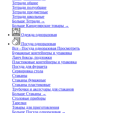
Тетради общие
Тетради полуобщие
Тетради предметные
Тетради школьные
Больше Тетради
→
Больше Канцелярские товары
→
Одежда одноразовая
Посуда одноразовая
Все - Посуда одноразовая
Просмотреть
Бумажные контейнеры и упаковка
Ланч боксы, подложки
Пластиковые контейнеры и упаковка
Посуда для фуршета
Сервировка стола
Стаканы
Стаканы бумажные
Стаканы пластиковые
Трубочки и аксесуары для стаканов
Больше Стаканы
→
Столовые приборы
Тарелки
Товары для приготовления
Больше Посуда одноразовая
→