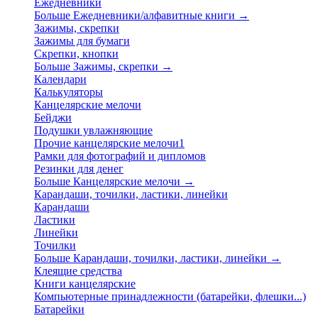
Ежедневники
Больше Ежедневники/алфавитные книги
→
Зажимы, скрепки
Зажимы для бумаги
Скрепки, кнопки
Больше Зажимы, скрепки
→
Календари
Калькуляторы
Канцелярские мелочи
Бейджи
Подушки увлажняющие
Прочие канцелярские мелочи1
Рамки для фотографий и дипломов
Резинки для денег
Больше Канцелярские мелочи
→
Карандаши, точилки, ластики, линейки
Карандаши
Ластики
Линейки
Точилки
Больше Карандаши, точилки, ластики, линейки
→
Клеящие средства
Книги канцелярские
Компьютерные принадлежности (батарейки, флешки...)
Батарейки