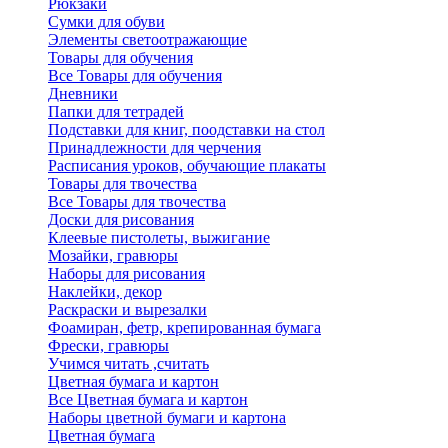
Рюкзаки
Сумки для обуви
Элементы светоотражающие
Товары для обучения
Все Товары для обучения
Дневники
Папки для тетрадей
Подставки для книг, поодставки на стол
Принадлежности для черчения
Расписания уроков, обучающие плакаты
Товары для твочества
Все Товары для твочества
Доски для рисования
Клеевые пистолеты, выжигание
Мозайки, гравюры
Наборы для рисования
Наклейки, декор
Раскраски и вырезалки
Фоамиран, фетр, крепированная бумага
Фрески, гравюры
Учимся читать ,считать
Цветная бумага и картон
Все Цветная бумага и картон
Наборы цветной бумаги и картона
Цветная бумага