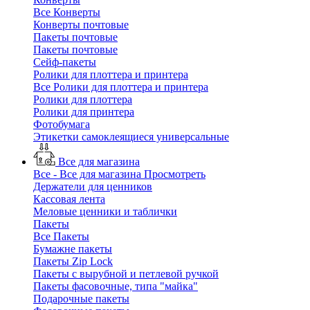
Все Конверты
Конверты почтовые
Пакеты почтовые
Пакеты почтовые
Сейф-пакеты
Ролики для плоттера и принтера
Все Ролики для плоттера и принтера
Ролики для плоттера
Ролики для принтера
Фотобумага
Этикетки самоклеящиеся универсальные
Все для магазина
Все - Все для магазина
Просмотреть
Держатели для ценников
Кассовая лента
Меловые ценники и таблички
Пакеты
Все Пакеты
Бумажне пакеты
Пакеты Zip Lock
Пакеты с вырубной и петлевой ручкой
Пакеты фасовочные, типа "майка"
Подарочные пакеты