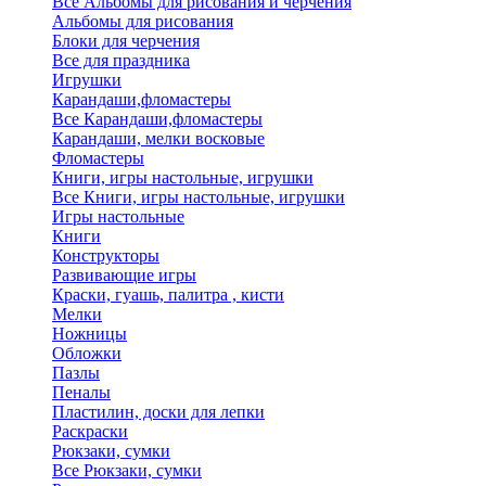
Все Альбомы для рисования и черчения
Альбомы для рисования
Блоки для черчения
Все для праздника
Игрушки
Карандаши,фломастеры
Все Карандаши,фломастеры
Карандаши, мелки восковые
Фломастеры
Книги, игры настольные, игрушки
Все Книги, игры настольные, игрушки
Игры настольные
Книги
Конструкторы
Развивающие игры
Краски, гуашь, палитра , кисти
Мелки
Ножницы
Обложки
Пазлы
Пеналы
Пластилин, доски для лепки
Раскраски
Рюкзаки, сумки
Все Рюкзаки, сумки