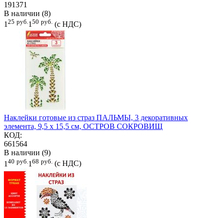
191371
В наличии (8)
25
руб.
50
руб.
1
1
(с НДС)
Наклейки готовые из страз ПАЛЬМЫ, 3 декоративных
элемента, 9,5 х 15,5 см, ОСТРОВ СОКРОВИЩ
КОД:
661564
В наличии (9)
40
руб.
68
руб.
1
1
(с НДС)