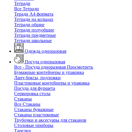
Тетради
Все Тетради
Теради А4 формата
Тетради на кольцах
Тетради общие
Тетради полуобщие
Тетради предметные
Тетради школьные
Одежда одноразовая
Посуда одноразовая
Все - Посуда одноразовая
Просмотреть
Бумажные контейнеры и упаковка
Ланч боксы, подложки
Пластиковые контейнеры и упаковка
Посуда для фуршета
Сервировка стола
Стаканы
Все Стаканы
Стаканы бумажные
Стаканы пластиковые
Трубочки и аксесуары для стаканов
Столовые приборы
Тарелки