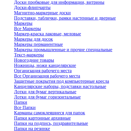
Доски пробковые для информации, витрины
Доски-флипчарты
Магнитно-маркерные доски
Подставки, таблички, рамки настенные и дверные
Маркеры
Все Маркеры
Маркер-краска лаковые, меловые
Маркеры для досок
Маркеры перманентные
Маркеры промышленные и прочие специальные
Текст-маркеры
Новогодние товары
Ножницы, ножи канцелярские
Организация рабочего места
Все Организация рабочего места
Защитные покрытия под компьютерные кресла
Канцелярские наборы, подставки настольные
Лотки для бумаг вертикальные
Лотки для бумаг горизонтальные
Папки
Все Папки
Карманы самоклеящиеся для папок
Папки картонные архивные
Папки на подпись, поздравительные
Папки на резинке