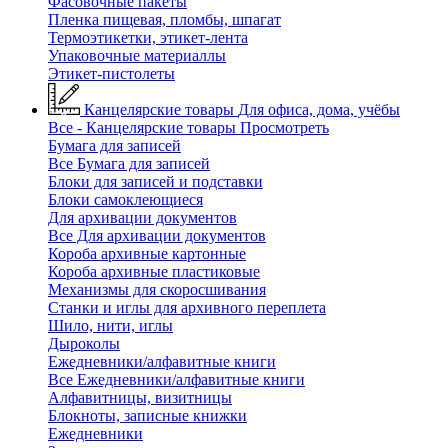
Фасовочные пакеты
Пленка пищевая, пломбы, шпагат
Термоэтикетки, этикет-лента
Упаковочные материаллы
Этикет-пистолеты
Канцелярские товары
Для офиса, дома, учёбы
Все - Канцелярские товары
Просмотреть
Бумага для записей
Все Бумага для записей
Блоки для записей и подставки
Блоки самоклеющиеся
Для архивации документов
Все Для архивации документов
Короба архивные картонные
Короба архивные пластиковые
Механизмы для скоросшивания
Станки и иглы для архивного переплета
Шило, нити, иглы
Дыроколы
Ежедневники/алфавитные книги
Все Ежедневники/алфавитные книги
Алфавитницы, визитницы
Блокноты, записные книжки
Ежедневники