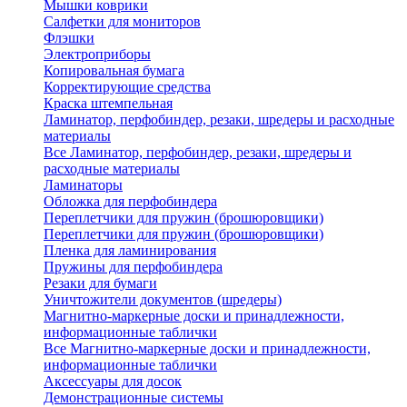
Мышки коврики
Салфетки для мониторов
Флэшки
Электроприборы
Копировальная бумага
Корректирующие средства
Краска штемпельная
Ламинатор, перфобиндер, резаки, шредеры и расходные
материалы
Все Ламинатор, перфобиндер, резаки, шредеры и
расходные материалы
Ламинаторы
Обложка для перфобиндера
Переплетчики для пружин (брошюровщики)
Переплетчики для пружин (брошюровщики)
Пленка для ламинирования
Пружины для перфобиндера
Резаки для бумаги
Уничтожители документов (шредеры)
Магнитно-маркерные доски и принадлежности,
информационные таблички
Все Магнитно-маркерные доски и принадлежности,
информационные таблички
Аксессуары для досок
Демонстрационные системы