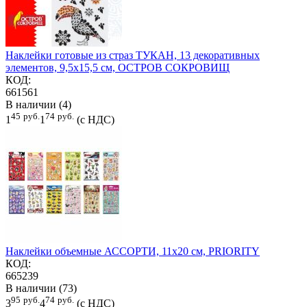
Наклейки готовые из страз ТУКАН, 13 декоративных
элементов, 9,5х15,5 см, ОСТРОВ СОКРОВИЩ
КОД:
661561
В наличии (4)
45
руб.
74
руб.
1
1
(с НДС)
Наклейки объемные АССОРТИ, 11х20 см, PRIORITY
КОД:
665239
В наличии (73)
95
руб.
74
руб.
3
4
(с НДС)