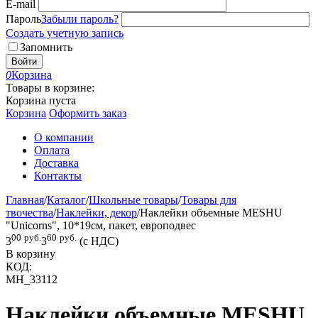
E-mail
Пароль
Забыли пароль?
Создать учетную запись
Запомнить
Войти
0
Корзина
Товары в корзине:
Корзина пуста
Корзина
Оформить заказ
О компании
Оплата
Доставка
Контакты
Главная
/
Каталог
/
Школьные товары
/
Товары для
твочества
/
Наклейки, декор
/
Наклейки объемные MESHU
"Unicorns", 10*19см, пакет, европодвес
00
руб.
60
руб.
3
3
(с НДС)
В корзину
КОД:
MH_33112
Наклейки объемные MESHU